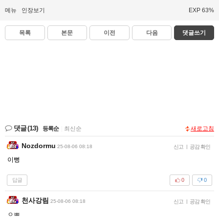
메뉴
인장보기
EXP 63%
목록
본문
이전
다음
댓글쓰기
댓글
(13)
등록순
|
최신순
새로고침
Nozdormu
25-08-06 08:18
신고
|
공감 확인
이뻥
답글
0
0
천사강림
25-08-06 08:18
신고
|
공감 확인
ㅇㅃ