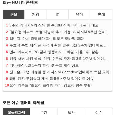
최근 HOT한 콘텐츠
린M
게임
IT
유머
연예
1
9주년 리니지M의 신의 한 수, BM 장비 아데나 판매 예고
2
"불요정 리부트, 로컬 사냥터 추가 예정" 리니지M 9주년 업데이트 예고
3
리니지, 다시 증명하다 ② - 되찾은 모바일 왕좌
4
수호석 특별 제작 전 가성비 확인 필수! 3월 2주차 업데이트 이슈
5
엔씨 리니지M, PC 결제 병행에도 모바일 '매출 1위' 탈환
6
신규 서버 사전 생성, 신규 수호성 추가 등 3월 1주차 업데이트 이슈
7
리니지M, 8월 1주차 한정 및 주말 제작 정보
8
진드슬, 라던 리뉴얼 등 리니지M ContiNew 업데이트 핵심 요약
9
파티 던전 무임승차 개선 등 5월 4주차 업데이트 이슈
10
요정 리부트 "활요정 프레임 파괴, 검요정 향수 부활"
오픈 이슈 갤러리 화제글
오늘의 화제
주간
월간
이슈