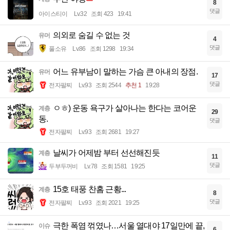
8
댓글
아이스티이
Lv.32
조회 423
19:41
의외로 숨길 수 없는 것
유머
4
댓글
풀소유
Lv.86
조회 1298
19:34
어느 유부남이 말하는 가슴 큰 아내의 장점.
유머
17
댓글
전자팔찌
Lv.93
조회 2544
추천 1
19:28
ㅇㅎ) 운동 욕구가 살아나는 한다는 코어운
계층
29
동.
댓글
전자팔찌
Lv.93
조회 2681
19:27
날씨가 어제밤 부터 선선해진듯
계층
11
댓글
두부두꺼비
Lv.78
조회 1581
19:25
15호 태풍 찬홈 근황...
계층
8
댓글
전자팔찌
Lv.93
조회 2021
19:25
극한 폭염 꺾였나…서울 열대야 17일만에 끝,
이슈
6