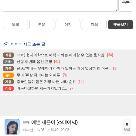
등록
목록
본문
이전
다음
댓글보기
ㅇㅇㄱ 지금 뜨는 글
ㅇㅎ) 현대의학으로 아직 가짜는 따라할 수 없는 움직임.
[34]
계층
신형 아반떼 옵션 근황
[41]
기타
전 AV여배우 우에하라 아이가 말하는 가장 열심히 한 작품.
[13]
계층
무려 30살 차이나는 와이푸.
[8]
유머
중국인들이 뽑은 가장 나쁜 나라 순위
[19]
계층
비온다고하면 계곡가지말라고..
[27]
이슈
예쁜 세은이 (스테이씨)
연예
0
댓글
배수민
Lv.35
조회 40
20:03