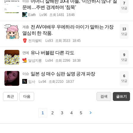
어머니 살해한 10대 아들, “미안하지 않냐” 질
이슈
7
문에…주변 경계하며 ‘침묵’
댓글
Earth
Lv.96
조회 1481
18:46
전 AV여배우 우에하라 아이가 말하는 가장
계층
13
열심히 한 작품.
댓글
전자팔찌
Lv.93
조회 3533
18:45
유나 버블팝 다른 각도
연예
9
댓글
달섭지롱
Lv.94
조회 2296
18:38
일본 성 매수 심판 실명 공개 파장
이슈
6
댓글
입사
Lv.94
조회 2210
18:37
최근
다음
검색
글쓰기
1
2
3
4
5