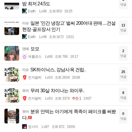
밤 최저 24.5도
댓글
Earth
Lv.96
조회 850
19:25
일본 '인간 냉장고' 벌써 200여대 판매…건설
이슈
13
현장·골프장서 인기
댓글
Earth
Lv.96
조회 1672
19:21
모모
연예
2
댓글
케를로스
Lv.86
조회 769
19:17
SK하이닉스, 강남사옥 건립.
이슈
25
댓글
전자팔찌
Lv.93
조회 2639
19:09
무려 30살 차이나는 와이푸.
유머
8
댓글
전자팔찌
Lv.93
조회 3379
추천 1
19:07
분유 안먹는 아기에게 쪽족이 페이크를 써봤
유머
0
다.
댓글
옆사마
Lv.87
조회 872
19:06