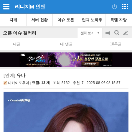
리니지M
인벤
자게
서버 현황
이슈 토론
팁과 노하우
득템 자랑
오픈 이슈 갤러리
전체보기
공
검
글
지
색
내글
내 댓글
10추글
on/off
쓰
기
[연예]
유나
니카이도후미
댓글: 13 개
조회:
5132
추천:
7
2025-08-06 08:15:57