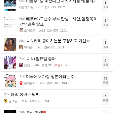
이봉주 : 술 마셨다고 대리기사를 왜 불러?
유머
1
댓글
백합에이슬
Lv.57
조회 713
19:52
배우♥야구선수 부부 탄생…지안, 엄정욱과
연예
2
깜짝 결혼 발표
댓글
슬기로움
Lv.92
조회 855
19:51
ㅇㅎ키티 좋아하는분 구경하고 가십쇼
기타
2
댓글
마나군
Lv.81
조회 870
19:51
ㅇㅎ) 일요일 좋아
유머
5
댓글
닐냄
Lv.82
조회 790
추천 2
19:50
미국에서 가장 깡촌이라는 주.
유머
11
댓글
전자팔찌
Lv.93
조회 1167
19:48
태백 이번주 날씨
유머
4
댓글
풀소유
Lv.86
조회 696
19:44
부산 야경
계층