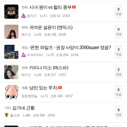
시녀 원이 vs 할리 종부
연예
0
댓글
럼자기
Lv.71
조회 42
20:03
귀여운 설윤이 (엔믹스)
연예
0
댓글
배수민
Lv.35
조회 168
20:00
-몬헌 와일즈 - 권장 사양이 2060super 였음?
게임
3
댓글
두부두꺼비
Lv.78
조회 294
19:58
카리나 미소 (에스파)
연예
2
댓글
배수민
Lv.35
조회 317
19:57
낭만 있는 주차.
계층
0
댓글
영원한하늘
Lv.71
조회 246
19:57
김가네 근황
기타
8
댓글
풀소유
Lv.86
조회 595
19:56