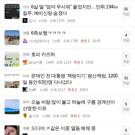
6살 딸 "엄마 무서워" 울었지만…만취 194㎞
이슈
21
질주, 예비신랑 숨졌다
댓글
입사
Lv.94
조회 1570
19:06
6족보행ㅋㅋㅋㅋ
계층
4
댓글
닉네임해야대
Lv.82
조회 1790
추천 1
19:05
호피 카즈하
연예
7
댓글
달섭지롱
Lv.94
조회 1124
추천 2
19:03
문재인 전 대통령 ‘책방지기’ 평산책방, 1200
이슈
11
일 동안 63만명 다녀갔다
댓글
Earth
Lv.96
조회 1017
추천 2
19:03
오늘 바람 많이 불고 하늘에 구름 경계선이
유머
5
선명한 이유
댓글
풀소유
Lv.86
조회 1449
추천 1
19:02
드디어 ㅈ같은 이중 열돔 해체 중
계층
5