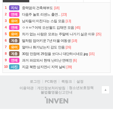
1
지식
[18]
중력댐의 건축해부도
2
연예
[23]
다음주 놀토 리센느 출연...
3
유머
[13]
남자들이 미친다는 스킬 모음
4
연예
[45]
ㅇㅎㅂ? 어제 오션월드 김채연 모음
5
유머
[25]
차가 없는 사람은 모르는 주말에 나가기 싫은 이유
6
계층
[18]
딸처럼 업어키운 7년 터울 여동생
7
유머
[26]
얼마나 화가났는지 감도 안옴
8
계층
[15]
30점 만점에 29점을 쏘다니 대단하시네요.jpg
9
연예
[6]
과거 파묘되서 현재 난리난 연예인
10
사진
[39]
지금 북한 삼지연시 지역 날씨
로그인
PC화면
퀵링크
설정
청소년보호정책
이용약관
개인정보처리방침
▲
불법촬영물신고안내
(주)
인
벤