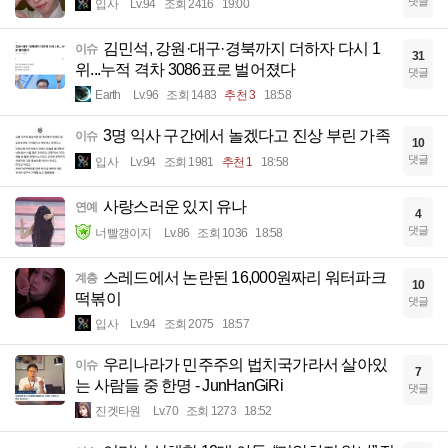
댓글
입사
Lv.94
조회 2416
19:00
김민석, 강원·대구·경북까지 더하자 다시 1
이슈
31
위...누적 격차 3086표로 벌어졌다
댓글
Earth
Lv.96
조회 1483
추천 3
18:58
3명 익사 구간에서 놀겠다고 진상 부린 가족
이슈
10
댓글
입사
Lv.94
조회 1981
추천 1
18:58
사랑스러운 있지 유나
연예
4
댓글
너빨갱이지
Lv.86
조회 1036
18:58
스레드에서 논란된 16,000원짜리 워터파크
계층
10
떡볶이
댓글
입사
Lv.94
조회 2075
18:57
우리나라가 민주주의 법치국가라서 살아있
이슈
7
는 사람들 중 한명 - JunHanGiRi
댓글
진겟타원
Lv.70
조회 1273
18:52