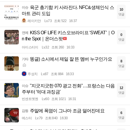
육군 총기함 키 사라진다. NFC&생체인식 스
이슈
10
마트 관리 도입
댓글
레이키얀
Lv.73
조회 522
16:37
KISS OF LIFE 키스오브라이프 ‘SWEAT’｜O
연예
0
n the Spot｜온더스팟
댓글
아이스티이
Lv.32
조회 260
16:33
똥글) 소시에서 제일 잘 뜬 멤버 누구인가요
기타
8
댓글
주성치
Lv.87
조회 884
16:33
"지긋지긋한 070 광고 전화"…프랑스는 다음
이슈
12
주부터 '억대 과징금'
댓글
빈센트멧젠
Lv.60
조회 1021
16:31
주말에 폭염이 그나마 조금 덜어진데요
감동
6
댓글
에스터
Lv.79
조회 840
16:30