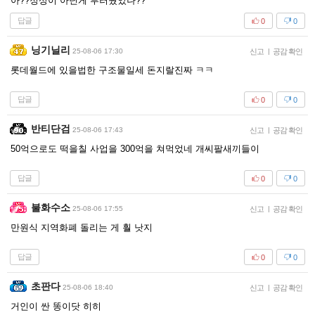
아??정상이 아닌게 부러웠었나??
답글
0
0
닝기닐리
25-08-06 17:30
신고
|
공감 확인
롯데월드에 있을법한 구조물일세 돈지랄진짜 ㅋㅋ
답글
0
0
반티단검
25-08-06 17:43
신고
|
공감 확인
50억으로도 떡을칠 사업을 300억을 쳐먹었네 개씨팔새끼들이
답글
0
0
불화수소
25-08-06 17:55
신고
|
공감 확인
만원식 지역화폐 돌리는 게 훨 낫지
답글
0
0
초판다
25-08-06 18:40
신고
|
공감 확인
거인이 싼 똥이닷 히히