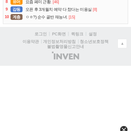
8
유머
[46]
요즘 폐미 근황.
9
감동
[8]
오픈 후 3개월치 예약 다 찼다는 미용실
10
계층
[15]
ㅇㅎ?) 순수 골반 재능녀.
로그인
PC화면
퀵링크
설정
청소년보호정책
이용약관
개인정보처리방침
▲
불법촬영물신고안내
(주)
인
벤