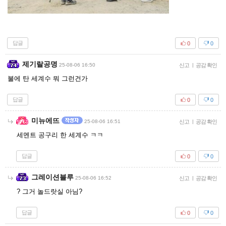
답글
0
0
제기랄공명
25-08-06 16:50
신고
|
공감 확인
불에 탄 세계수 뭐 그런건가
답글
0
0
미뉴에뜨
25-08-06 16:51
신고
|
공감 확인
세멘트 공구리 한 세계수 ㅋㅋ
답글
0
0
그레이션블루
25-08-06 16:52
신고
|
공감 확인
? 그거 놀드랏실 아님?
답글
0
0