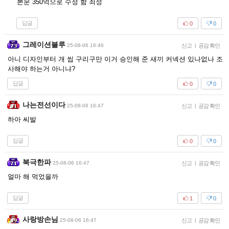
본문 350억으로 수정 함 죄성
답글
0
0
그레이션블루
25-08-06 16:46
신고
|
공감 확인
아니 디자인부터 개 씹 구리구만 이거 승인해 준 새끼 커넥션 있나없나 조
사해야 하는거 아니냐?
답글
0
0
나는전선이다
25-08-06 16:47
신고
|
공감 확인
하아 씨발
답글
0
0
북극한파
25-08-06 16:47
신고
|
공감 확인
얼마 해 먹었을까
답글
1
0
사랑방손님
25-08-06 16:47
신고
|
공감 확인