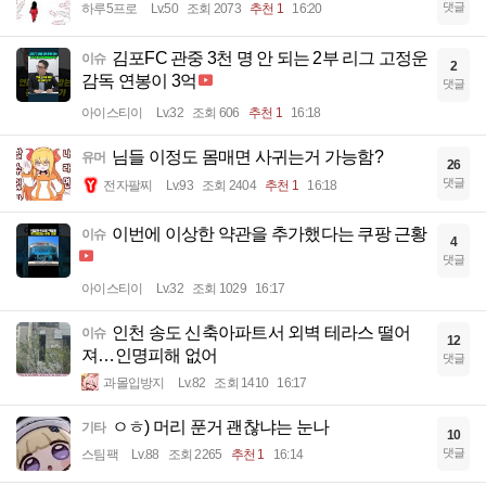
댓글
하루5프로
Lv.50
조회 2073
추천 1
16:20
김포FC 관중 3천 명 안 되는 2부 리그 고정운
이슈
2
감독 연봉이 3억
댓글
아이스티이
Lv.32
조회 606
추천 1
16:18
님들 이정도 몸매면 사귀는거 가능함?
유머
26
댓글
전자팔찌
Lv.93
조회 2404
추천 1
16:18
이번에 이상한 약관을 추가했다는 쿠팡 근황
이슈
4
댓글
아이스티이
Lv.32
조회 1029
16:17
인천 송도 신축아파트서 외벽 테라스 떨어
이슈
12
져…인명피해 없어
댓글
과몰입방지
Lv.82
조회 1410
16:17
ㅇㅎ) 머리 푼거 괜찮냐는 눈나
기타
10
댓글
스팀팩
Lv.88
조회 2265
추천 1
16:14