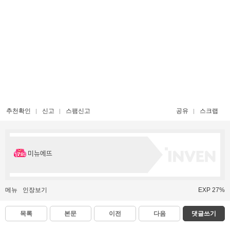
추천확인
신고
스팸신고
공유
스크랩
미뉴에뜨
메뉴
인장보기
EXP 27%
목록
본문
이전
다음
댓글쓰기