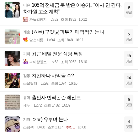
105억 전세금 못 받은 이승기..."이사 안 간다,
이슈
9
차가원 고소 계획"
댓글
과몰입방지
Lv.82
조회 1932
16:12
(ㅎㅂ) 구릿빛 피부가 매력적인 눈나
계층
5
댓글
달섭지롱
Lv.94
조회 1848
16:11
최근 배달 전문 식당 특징
기타
18
댓글
파아랑망토
Lv.68
조회 2062
16:10
치킨하나 사먹을 수?
감동
14
댓글
소울딜러
Lv.92
조회 1074
16:10
출판사 번역논란 레전드
유머
9
댓글
세누
Lv.72
조회 1482
16:09
ㅇㅎ) 유부녀 눈나
기타
4
댓글
스팀팩
Lv.88
조회 2117
추천 1
16:08