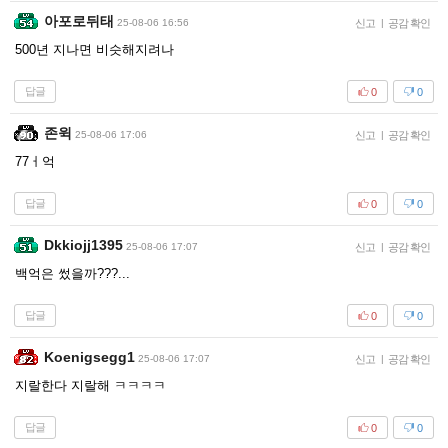
아포로뒤태
25-08-06 16:56
신고
|
공감 확인
500년 지나면 비슷해지려나
답글
0
0
존윅
25-08-06 17:06
신고
|
공감 확인
77ㅓ억
답글
0
0
Dkkiojj1395
25-08-06 17:07
신고
|
공감 확인
백억은 썼을까???...
답글
0
0
Koenigsegg1
25-08-06 17:07
신고
|
공감 확인
지랄한다 지랄해 ㅋㅋㅋㅋ
답글
0
0