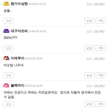
뭔가수상한
25-08-06 16:51
신고
|
공감 확인
숭물...
답글
0
0
대구아조씨
25-08-06 16:53
신고
|
공감 확인
350억???
답글
0
0
이에루카
25-08-06 16:55
신고
|
공감 확인
바오밥 나무네
답글
0
0
블랙까이
25-08-06 16:56
신고
|
공감 확인
아래는 인공이고 위에는 자연같은데요. 앞으로 자랄꺼 생각해서 만든
거 같음.
답글
0
0