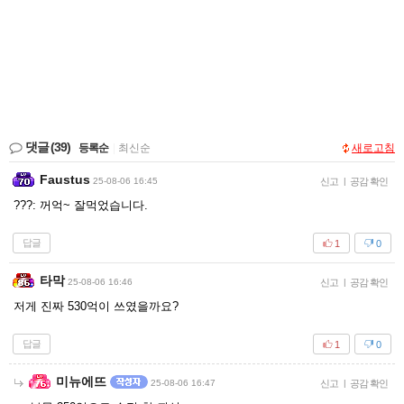
댓글
(39)
등록순
|
최신순
새로고침
Faustus
25-08-06 16:45
신고
|
공감 확인
???: 꺼억~ 잘먹었습니다.
답글
1
0
타막
25-08-06 16:46
신고
|
공감 확인
저게 진짜 530억이 쓰였을까요?
답글
1
0
미뉴에뜨
25-08-06 16:47
신고
|
공감 확인