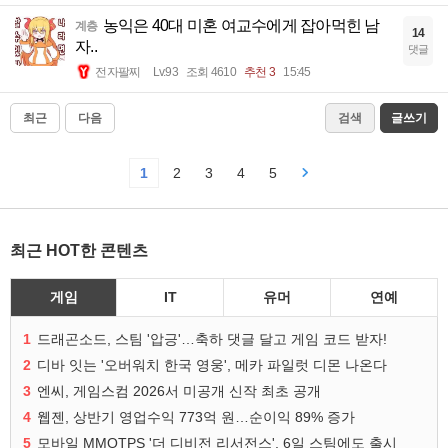
농익은 40대 미혼 여교수에게 잡아먹힌 남
계층
14
자..
댓글
전자팔찌
Lv.93
조회 4610
추천 3
15:45
최근
다음
검색
글쓰기
1
2
3
4
5
최근 HOT한 콘텐츠
게임
IT
유머
연예
1
드래곤소드, 스팀 '압긍'…축하 댓글 달고 게임 코드 받자!
2
디바 잇는 '오버워치 한국 영웅', 메카 파일럿 디몬 나온다
3
엔씨, 게임스컴 2026서 미공개 신작 최초 공개
4
웹젠, 상반기 영업수익 773억 원…순이익 89% 증가
5
모바일 MMOTPS '더 디비전 리서전스', 6일 스팀에도 출시