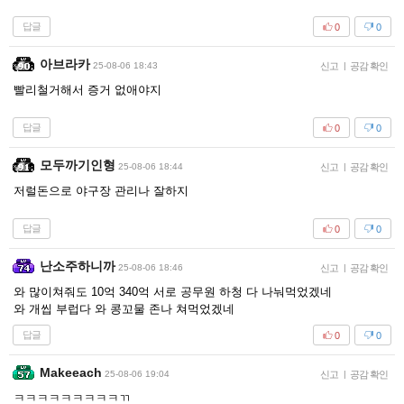
답글
0
0
아브라카
25-08-06 18:43
신고
|
공감 확인
빨리철거해서 증거 없애야지
답글
0
0
모두까기인형
25-08-06 18:44
신고
|
공감 확인
저럴돈으로 야구장 관리나 잘하지
답글
0
0
난소주하니까
25-08-06 18:46
신고
|
공감 확인
와 많이쳐줘도 10억 340억 서로 공무원 하청 다 나눠먹었겠네
와 개씹 부럽다 와 콩꼬물 존나 쳐먹었겠네
답글
0
0
Makeeach
25-08-06 19:04
신고
|
공감 확인
ㅋㅋㅋㅋㅋㅋㅋㅋㅋㄲ