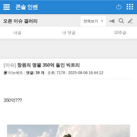
콘솔
인벤
오픈 이슈 갤러리
전체보기
공
검
글
지
색
내글
내 댓글
10추글
on/off
쓰
기
[이슈]
창원의 명물 350억 들인 빅트리
미뉴에뜨
댓글: 39 개
조회:
7178
2025-08-06 16:44:12
350억???