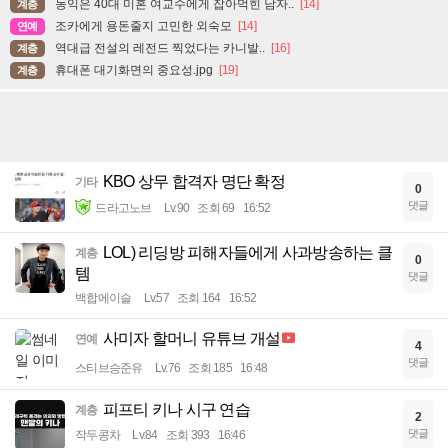
농익은 40대 미혼 여교수에게 잡아먹힌 남자..
[14]
계층
조카에게 용돈줄지 고민한 외숙모
[14]
연예
역대급 전설의 레전드 찍었다는 카니발..
[16]
계층
휴대폰 대기화면의 중요성.jpg
[19]
계층
KBO 상무 합격자 명단 확정
기타
0
댓글
드라고노브
Lv.90
조회 69
16:52
LOL) 리딩방 피해자들에게 사과방송하는 클
계층
0
템
댓글
백합에이슬
Lv.57
조회 164
16:52
사미자 할머니 유튜브 개설
연예
4
댓글
스티브승준유
Lv.76
조회 185
16:48
피프티 키나 시구 연습
계층
2
댓글
작두콩차
Lv.84
조회 393
16:46