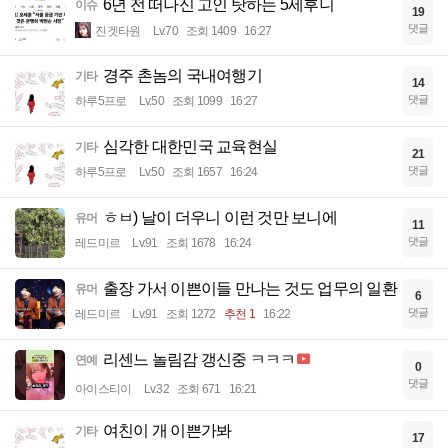
6년 전 떠나신 고인 탓하는 5세후니
이슈
19
댓글
진겟타원
Lv.70
조회 1409
16:27
경주 촌놈의 국내여행기
기타
14
댓글
하루5프로
Lv.50
조회 1099
16:27
심각한 대한민국 교육현실
기타
21
댓글
하루5프로
Lv.50
조회 1657
16:24
ㅎㅂ) 날이 더우니 이런 것만 보니에
유머
11
댓글
레드미르
Lv.91
조회 1678
16:24
출장 가서 이쁜이들 만나는 것도 업무의 일환
유머
6
댓글
레드미르
Lv.91
조회 1272
추천 1
16:22
리센느 놀림감 갱신중 ㅋㅋㅋ
연예
0
댓글
아이스티이
Lv.32
조회 671
16:21
여친이 개 이쁜가봐
기타
17