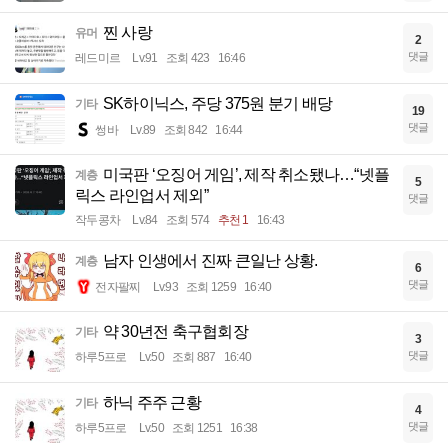
찐 사랑
유머
2
댓글
레드미르
Lv.91
조회 423
16:46
SK하이닉스, 주당 375원 분기 배당
기타
19
댓글
썽바
Lv.89
조회 842
16:44
미국판 ‘오징어 게임’, 제작 취소됐나…“넷플
계층
5
릭스 라인업서 제외”
댓글
작두콩차
Lv.84
조회 574
추천 1
16:43
남자 인생에서 진짜 큰일난 상황.
계층
6
댓글
전자팔찌
Lv.93
조회 1259
16:40
약 30년전 축구협회장
기타
3
댓글
하루5프로
Lv.50
조회 887
16:40
하닉 주주 근황
기타
4
댓글
하루5프로
Lv.50
조회 1251
16:38