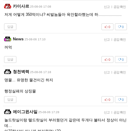
카이사르
25-08-06 17:08
신고
|
공감 확인
저게 어떻게 350억이냐? 씨발놈들아 욕안할라했는데 하....................
답글
0
0
News
25-08-06 17:10
신고
|
공감 확인
꺼억
답글
0
0
청천벽력
25-08-06 17:18
신고
|
공감 확인
명물... 유명한 물건이긴 하지
행정실패의 상징물
답글
0
0
에이그윈사일
25-08-06 17:28
신고
|
공감 확인
놀드랏실이랑 텔드랏실이 부러웠던거 같은데 두개다 불타서 정상이 아닌
데…