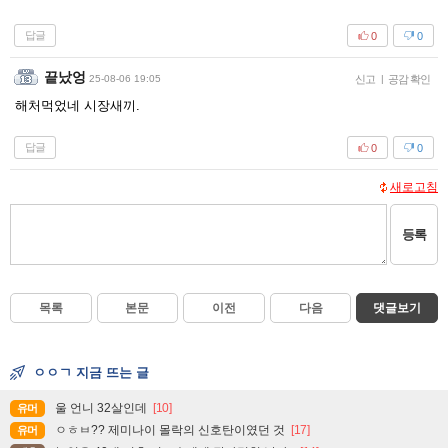
답글
0
0
끝났엉
25-08-06 19:05
신고
|
공감 확인
해처먹었네 시장새끼.
답글
0
0
새로고침
등록
목록
본문
이전
다음
댓글보기
ㅇㅇㄱ 지금 뜨는 글
울 언니 32살인데
[10]
유머
ㅇㅎㅂ?? 제미나이 몰락의 신호탄이였던 것
[17]
유머