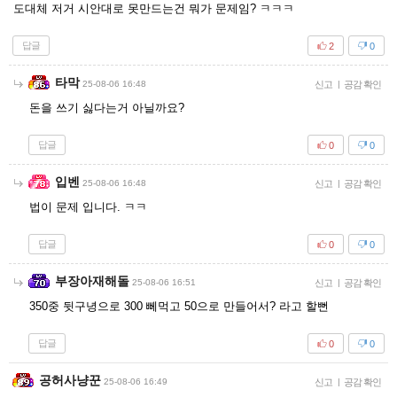
도대체 저거 시안대로 못만드는건 뭐가 문제임? ㅋㅋㅋ
답글
2
0
타막
25-08-06 16:48
신고
|
공감 확인
돈을 쓰기 싫다는거 아닐까요?
답글
0
0
입벤
25-08-06 16:48
신고
|
공감 확인
법이 문제 입니다. ㅋㅋ
답글
0
0
부장아재해돌
25-08-06 16:51
신고
|
공감 확인
350중 뒷구녕으로 300 뻬먹고 50으로 만들어서? 라고 할뻔
답글
0
0
공허사냥꾼
25-08-06 16:49
신고
|
공감 확인