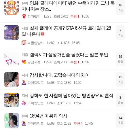
영화 '글래디에이터' 봤던 수컷이라면 그냥 못
유머
16
지나치는 장소..
댓글
전자팔찌
Lv.93
조회 1702
추천 1
16:08
실제 플레이 공개? GTA 6 신규 트레일러 28
게임
2
일 나온다
댓글
과몰입방지
Lv.82
조회 696
16:05
갤럭시가 삼성거인줄 몰랐다는 일본 부인
계층
19
댓글
달섭지롱
Lv.94
조회 2306
추천 1
16:02
감사합니다, 고맙습니다의 차이
지식
15
댓글
파아랑망토
Lv.68
조회 1880
15:56
강화도 한 사찰에 남아있는 병인양요의 흔적
지식
3
댓글
파아랑망토
Lv.68
조회 1782
15:54
1894년 마취과 의사
유머
14
댓글
파아랑망토
Lv.68
조회 2532
추천 4
15:45