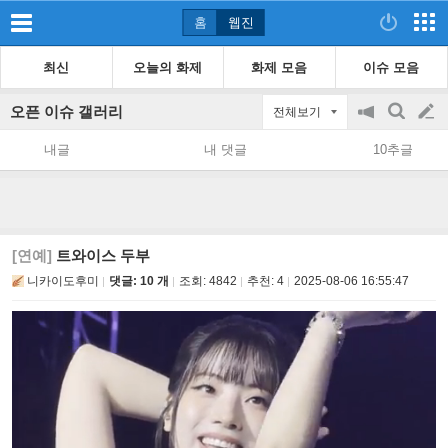
홈
웹진
최신
오늘의 화제
화제 모음
이슈 모음
오픈 이슈 갤러리
전체보기
공
검
글
지
색
내글
내 댓글
10추글
on/off
쓰
기
[연예]
트와이스 두부
니카이도후미
댓글: 10 개
조회:
4842
추천:
4
2025-08-06 16:55:47