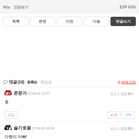
메뉴
인장보기
EXP 63%
목록
본문
이전
다음
댓글쓰기
댓글
(10)
등록순
|
최신순
새로고침
존문가
25-08-06 16:57
신고
|
공감 확인
호
답글
0
0
슬기로움
25-08-06 16:58
신고
|
공감 확인
다현이 이뻐!