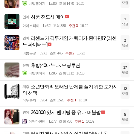
댓글
너빨갱이지
Lv.86
조회 1470
16:26
하품 전도사 메이
연예
1
댓글
아이스티이
Lv.32
조회 388
추천 3
16:24
리센느가 격투게임 캐릭터가 된다면!? [리센
연예
2
느 파이터즈]
댓글
여름눈꽃
Lv.71
조회 445
추천 2
16:22
후방)40대누나. 모닝루틴
유머
17
댓글
너빨갱이지
Lv.86
조회 3112
16:10
소년만화의 오래된 난제를 풀기 위한 토가시
계층
12
의 선택
댓글
작두콩차
Lv.84
조회 1528
추천 1
16:10
260808 있지 팬미팅 중 유나 버블팝
연예
5
댓글
어쩌다한번
Lv.77
조회 756
추천 1
16:09
떡인지에서 타락의 상징이 되어버린 옷
기타