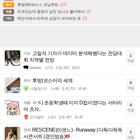
후방)40대누나. 모닝루틴
[17]
유머
치과갔는데 원장이 남친 있냐고 물어봐서
[7]
계층
떡인지에서 타락의 상징이 되어버린 옷
[7]
기타
고일석 기자가 데이터 분석해봤다는 전당대
이슈
1
회 지역별 전망
댓글
Ieewrre
Lv.74
조회 204
16:51
후방)코스어의 세계
유머
5
댓글
너빨갱이지
Lv.86
조회 763
16:46
ㅇㅎ) 초등학생때 이미 D컵이였다는 서터리
계층
4
머 츠자..
댓글
전자팔찌
Lv.93
조회 987
16:45
RESCENE(리센느) - Runaway | 다독다독독
연예
1
서콘서트 (경인방송)
댓글