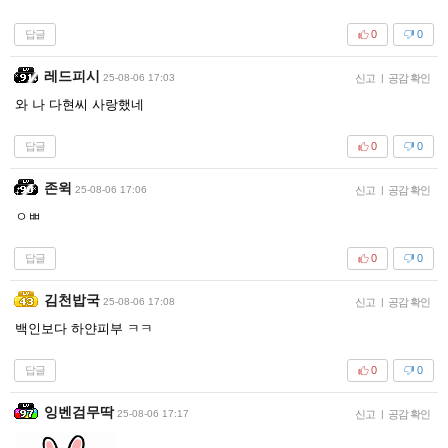
답글
0
0
레드피시
25-08-06 17:03
신고
|
공감 확인
와 나 다현씨 사랑했네
답글
0
0
존윅
25-08-06 17:06
신고
|
공감 확인
ㅇㅃ
답글
0
0
김천밥국
25-08-06 17:08
신고
|
공감 확인
백인보다 하얀피부 ㅋㅋ
답글
0
0
잉벤검무딱
25-08-06 17:17
신고
|
공감 확인