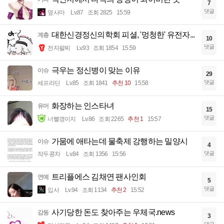
7
댓글
옆사마
Lv.87
조회 2825
15:59
대한신경정신의학회 피셜, '멍청한' 유전자...
계층
10
댓글
전자팔찌
Lv.93
조회 1854
15:59
극우는 정신병이 맞는 이유
이슈
29
댓글
세프라딘
Lv.85
조회 1841
추천 10
15:58
화장하는 인스타녀
유머
15
댓글
너빨갱이지
Lv.86
조회 2265
추천 1
15:57
가뭄에 애타는데 물축제 강행하는 밀양시
이슈
4
댓글
작두콩차
Lv.84
조회 1356
15:56
트리플에스 김채연 팬사인회
연예
5
댓글
입사
Lv.94
조회 1134
추천 2
15:52
사기당한 돈도 찾아주는 우체국.news
감동
3
댓글