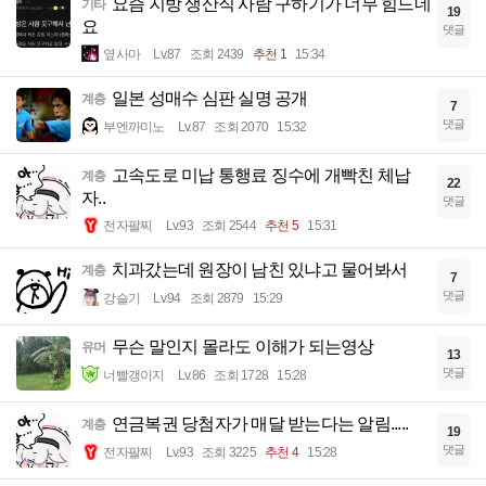
요즘 지방 생산직 사람 구하기가 너무 힘드네
기타
19
요
댓글
옆사마
Lv.87
조회 2439
추천 1
15:34
일본 성매수 심판 실명 공개
계층
7
댓글
부엔까미노
Lv.87
조회 2070
15:32
고속도로 미납 통행료 징수에 개빡친 체납
계층
22
자..
댓글
전자팔찌
Lv.93
조회 2544
추천 5
15:31
치과갔는데 원장이 남친 있냐고 물어봐서
계층
7
댓글
강슬기
Lv.94
조회 2879
15:29
무슨 말인지 몰라도 이해가 되는영상
유머
13
댓글
너빨갱이지
Lv.86
조회 1728
15:28
연금복권 당첨자가 매달 받는다는 알림.....
계층
19
댓글
전자팔찌
Lv.93
조회 3225
추천 4
15:28