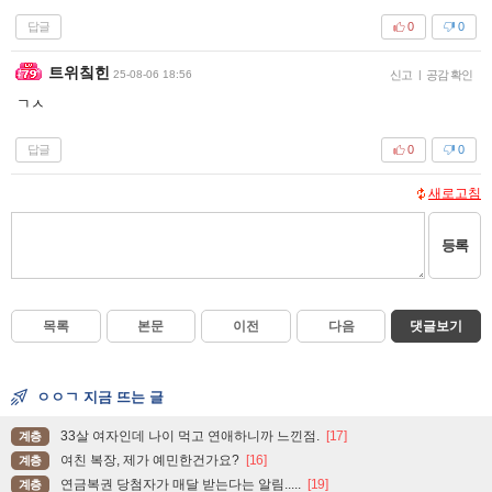
답글
0
0
트위칰힌
25-08-06 18:56
신고
|
공감 확인
ㄱㅅ
답글
0
0
새로고침
등록
목록
본문
이전
다음
댓글보기
ㅇㅇㄱ 지금 뜨는 글
33살 여자인데 나이 먹고 연애하니까 느낀점.
[17]
계층
여친 복장, 제가 예민한건가요?
[16]
계층
연금복권 당첨자가 매달 받는다는 알림.....
[19]
계층