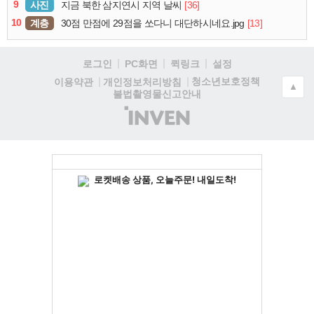
9
사진
[36]
지금 북한 삼지연시 지역 날씨
10
계층
[13]
30점 만점에 29점을 쏘다니 대단하시네요.jpg
로그인
PC화면
퀵링크
설정
청소년보호정책
이용약관
개인정보처리방침
▲
불법촬영물신고안내
(주)
인
벤