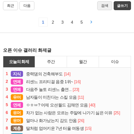
최근
다음
검색
글쓰기
1
2
3
4
5
오픈 이슈 갤러리 화제글
오늘의 화제
주간
월간
이슈
1
지식
[14]
중력댐의 건축해부도
2
연예
[16]
리센느 프리티걸 음중 1위~
3
연예
[23]
다음주 놀토 리센느 출연...
4
유머
[11]
남자들이 미친다는 스킬 모음
5
연예
[40]
ㅇㅎㅂ? 어제 오션월드 김채연 모음
6
유머
[25]
차가 없는 사람은 모르는 주말에 나가기 싫은 이유
7
유머
[26]
얼마나 화가났는지 감도 안옴
8
계층
[15]
딸처럼 업어키운 7년 터울 여동생