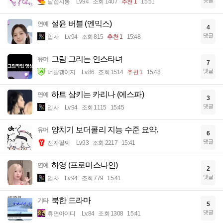
달섭지롱
Lv.94
조회 1407
추천 1
15:51
설윤 버블 (엔믹스)
연예
4
댓글
입사
Lv.94
조회 815
추천 1
15:48
그림 그리는 인스타녀
유머
7
댓글
너빨갱이지
Lv.86
조회 1514
추천 1
15:48
하트 삼키는 카리나 (에스파)
연예
3
댓글
입사
Lv.94
조회 1115
15:45
양치기 보더콜리 지능 수준 요약.
유머
6
댓글
전자팔찌
Lv.93
조회 2217
15:41
하영 (프로미스나인)
연예
2
댓글
입사
Lv.94
조회 779
15:41
북한 드라마
기타
5
댓글
휴면아이디
Lv.84
조회 1308
15:41