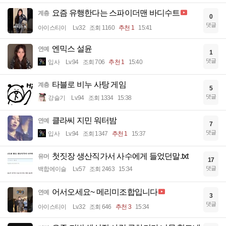
요즘 유행한다는 스파이더맨 바디수트
계층
0
댓글
아이스티이
Lv.32
조회 1160
추천 1
15:41
엔믹스 설윤
연예
1
댓글
입사
Lv.94
조회 706
추천 1
15:40
타블로 비누 사탕 게임
계층
5
댓글
강슬기
Lv.94
조회 1334
15:38
클라씨 지민 워터밤
연예
7
댓글
입사
Lv.94
조회 1347
추천 1
15:37
첫짓장 생산직가서 사수에게 들었던말.txt
유머
17
댓글
백합에이슬
Lv.57
조회 2463
15:34
어서오세요~ 메리미조합입니다
연예
3
댓글
아이스티이
Lv.32
조회 646
추천 3
15:34