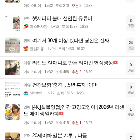
아이스티이
Lv.32
조회 270
추천 2
16:37
챗지피티 불매 선언한 유튜버
유머
3
댓글
미스터사탄
Lv.92
조회 1537
16:33
여기서 30개 이상 봤다면 당신은 진짜
연예
24
댓글
달섭지롱
Lv.94
조회 1433
16:32
리센느 AI 애니로 만든 리마인 헌정영상
계층
0
댓글
아이스티이
Lv.32
조회 488
추천 2
16:30
건강보험 '충격'…5년 흑자 중단
이슈
8
댓글
Minstre1
Lv.77
조회 1596
16:28
[4K][실물영접]인간 고양고양이 | 2026년 리센
연예
1
느 메이 생일카페
댓글
아이스티이
Lv.32
조회 415
추천 1
16:27
20세이하 일본 갸루누나들
유머
7