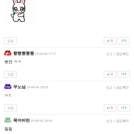
답글
0
0
뿡빵뿡뿡뿡
25-08-06 17:17
신고
|
공감 확인
뽀얀 ㅋㅋ
답글
0
0
무노님
25-08-06 18:03
신고
|
공감 확인
ㅇㄷ
답글
0
0
묵어버린
25-08-06 18:03
신고
|
공감 확인
둡둡