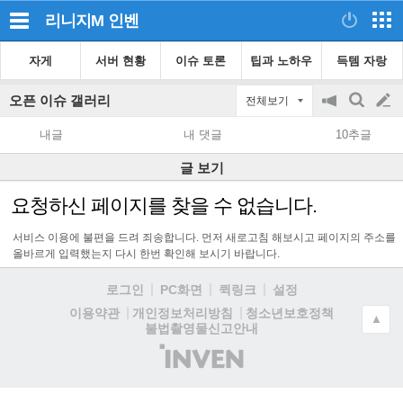
리니지M
인벤
자게
서버 현황
이슈 토론
팁과 노하우
득템 자랑
오픈 이슈 갤러리
전체보기
공
검
글
지
색
내글
내 댓글
10추글
on/off
쓰
글 보기
기
요청하신 페이지를 찾을 수 없습니다.
서비스 이용에 불편을 드려 죄송합니다. 먼저 새로고침 해보시고 페이지의 주소를
올바르게 입력했는지 다시 한번 확인해 보시기 바랍니다.
로그인
PC화면
퀵링크
설정
청소년보호정책
이용약관
개인정보처리방침
▲
불법촬영물신고안내
(주)
인
벤