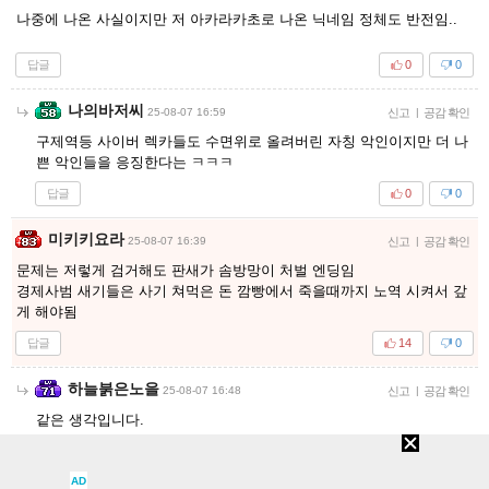
나중에 나온 사실이지만 저 아카라카초로 나온 닉네임 정체도 반전임..
답글
0
0
나의바저씨
25-08-07 16:59
신고
|
공감 확인
구제역등 사이버 렉카들도 수면위로 올려버린 자칭 악인이지만 더 나
쁜 악인들을 응징한다는 ㅋㅋㅋ
답글
0
0
미키키요라
25-08-07 16:39
신고
|
공감 확인
문제는 저렇게 검거해도 판새가 솜방망이 처벌 엔딩임
경제사범 새기들은 사기 쳐먹은 돈 깜빵에서 죽을때까지 노역 시켜서 갚
게 해야됨
답글
14
0
하늘붉은노을
25-08-07 16:48
신고
|
공감 확인
같은 생각입니다.
범죄 행위를 개별로 보지 않고 통합해서 하나의 사건으로 처리함.
사기 당한 사람 1명씩 따로 따로 재판해야함.
AD