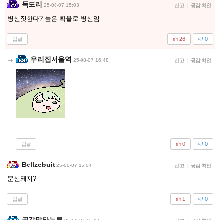
독도리
25-08-07 15:03
신고
|
공감 확인
병신짓한다? 높은 확율로 병신임
답글
26
0
우리집서울역
25-08-07 16:48
신고
|
공감 확인
답글
0
0
Bellzebuit
25-08-07 15:04
신고
|
공감 확인
문신돼지?
답글
1
0
공감막타누름