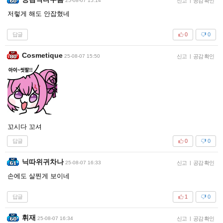
25-08-07 15:14
신고
|
공감 확인
저렇게 해도 안잡혔네
답글
0
0
Cosmetique
25-08-07 15:50
신고
|
공감 확인
꼬시다 꼬셔
답글
0
0
닉따위귀차나
25-08-07 16:33
신고
|
공감 확인
손에도 살찐게 보이네
답글
1
0
휘재
25-08-07 16:34
신고
|
공감 확인