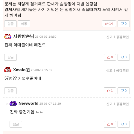
문제는 저렇게 검거해도 판새가 솜방망이 처벌 엔딩임
경제사범 새기들은 사기 쳐먹은 돈 깜빵에서 죽을때까지 노역 시켜서 갚
게 해야됨
답글
이동
14
0
사랑방손님
25-08-07 14:59
신고
|
공감 확인
진짜 역대급이네 레전드
답글
0
0
Xmalo윈
25-08-07 15:02
신고
|
공감 확인
57명?? 기업수준이네
답글
1
0
Newworld
25-08-07 15:29
신고
|
공감 확인
진짜 중견기업 ㄷㄷ
답글
0
0