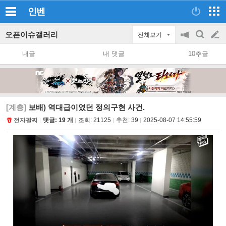
인벤
오픈이슈갤러리
전체보기
공
검
글
지
색
내글
내 댓글
10추글
on/off
쓰
기
[계층]
보배) 역대급이였던 정의구현 사건.
전자팔찌
댓글: 19 개
조회:
21125
추천:
39
2025-08-07 14:55:59