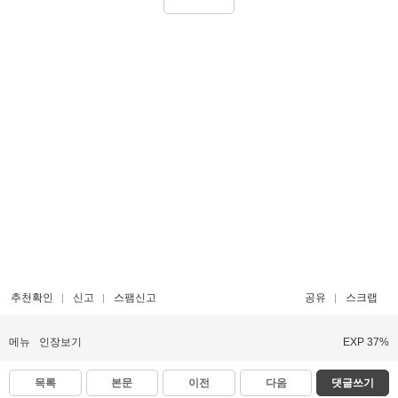
추천확인
신고
스팸신고
공유
스크랩
메뉴
인장보기
EXP 37%
목록
본문
이전
다음
댓글쓰기