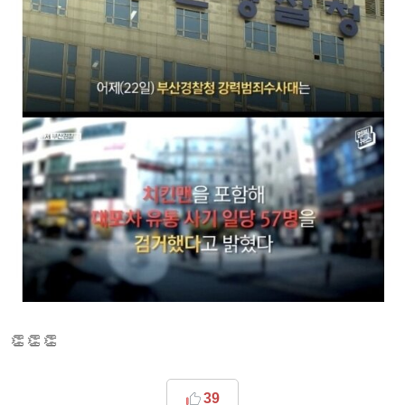
👏 👏 👏
39