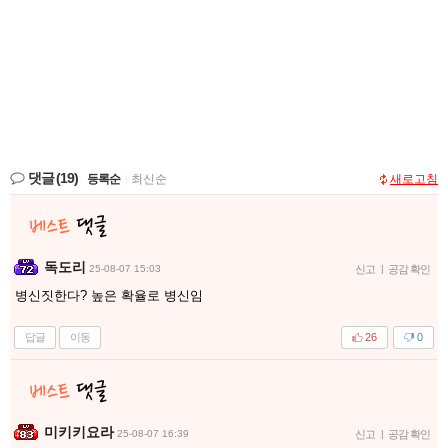
댓글
(19)
등록순
|
최신순
새로고침
독도리
25-08-07 15:03
신고
|
공감 확인
병신짓한다? 높은 확율로 병신임
답글
이동
26
0
미키키요라
25-08-07 16:39
신고
|
공감 확인