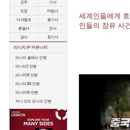
군주
기사
요정
마법사
세계인들에게 호
다크엘프
용기사
인들의 장유 사
환술사
전사
검사
창기사
리니지 IP 커뮤니티
리니지 클래식 인벤
리니지2 인벤
리니지M 인벤
리니지2M 인벤
리니지W 인벤
저니 오브 모나크 인벤