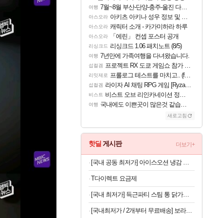
7월~8월 부산-단양-충주-울진 다녀왔어요~
여행
아키츠 아키나 성우 정보 및 주요 필모
아스오라
캐릭터 소개 - 카가미하라 하루
아스오라
「에린」 컨셉 포스터 공개
아스오라
리싱크드 1.06 패치노트 (8/5)
리싱크드
7년만에 가족여행을 다녀왔습니다.
여행
프로젝트 RX 도쿄 게임쇼 참가 결정
섭컬겜
프롤로그 테스트를 마치고.. (feat. 리아)
리밋제로
라이자 AI 채팅 RPG 게임 [RyzaChat: AI] 공개
섭컬겜
비스트 오브 리인카네이션 정보/공략글 모음
비스트
국내에도 이쁜곳이 많은것 같습니다
여행
새로고침
핫딜
게시판
더보기+
[국내 공동 최저가] 아이스오션 냉감 홑이불 100x150
T다이렉트 요금제
[국내 최저가] 득근파티 스팀 통 닭가슴살 6종 혼합 x 30팩
[국내최저가 / 2개부터 무료배송] 보라톡스 보라효소101 곡물발효효소 프로바이오틱스 30포