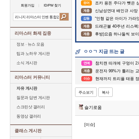
조카 용돈 주다가 뺏은 
유머
회원가입
ID/PW 찾기
신남성연대 배인규 사망 
계층
“인형 같은 아이가 가라앉는데”…수
감동
드래곤볼 40주년 리스
계층
리마스터 화제 집중
후방)요즘 하나둘씩 보
계층
정보 · 뉴스 모음
ㅇㅇㄱ 지금 뜨는 글
팁과 노하우 게시판
소식 게시판
참치캔 따개에 구멍이 2
연예
운전자 99%가 틀리는 
계층
리마스터 커뮤니티
현재까지 트리플 태풍 
이슈
자유 게시판
주소보기
복사
질문과 답변 게시판
스크린샷 갤러리
슬기로움
동영상 갤러리
[이슈]
클래스 게시판