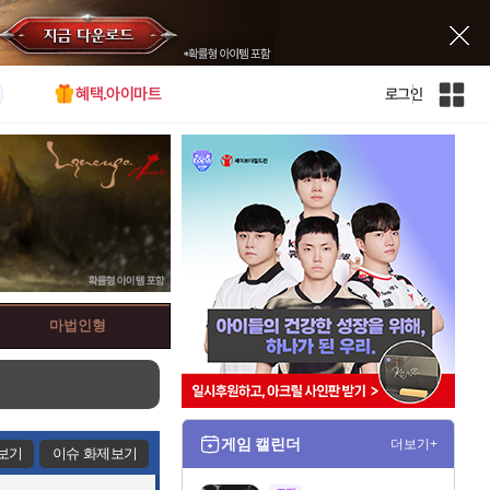
혜택.아이마트
로그인
인
벤
전
체
사
이
트
맵
마법인형
게임 캘린더
더보기+
보기
이슈 화제보기