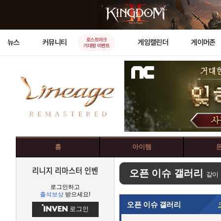
로스트아크
뉴스
커뮤니티
게임캘린더
게이머존
기대평 이벤트
홈
아이템
리니지 리마스터 인벤
오픈 이슈 갤러리
같이
로그인하고
출석보상
받으세요!
오픈 이슈 갤러리
로그인