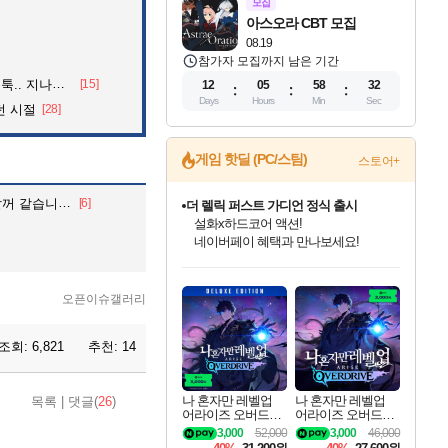
모집
아스오라 CBT 모집
08.19
참가자 모집까지 남은 기간
던 아재의 정체
[15]
12
05
58
30
Days
Hours
Min
Sec
던 시절
[28]
게임 핫딜 (PC/스팀)
스토어+
 같습니다.
[6]
더 렐릭 퍼스트 가디언 정식 출시
설화x하드코어 액션!
네이버페이 혜택과 만나보세요!
인벤게임즈 8월 특별 할인!
드래곤소드: 어웨이크닝 입점!
문명 7 특별 할인!
귀무자: 검의 길 예약 판매 중!
비스트 오브 리인카네이션 정식 출시!
커세어 코브 출시 기념 할인!
베데스다 40주년 기념 할인 중!
마블 투혼 파이팅 소울즈 예약 판매 중!
캡콤 프렌차이즈 할인 진행 중!
캡콤 일부 상품 상시 할인
스타워즈 은하계 레이서
로블록스 기프트 카드 공식 입점
인기 퍼블리셔 모음!
스팀으로 만나는 드래곤소드!
조선&고려 DLC 출시 예정
10% 할인과
게임프릭 신작 IP
해적'섬'을 발전시키자!
베데스다의 명작들을
마블 히어로 총 출동&화려한 격투!
몬헌, 바하 등 인기 IP를
몬헌 와일즈 & 드래곤즈 도그마2
인벤게임즈에서 10% 추가 적립
Robux를 가장 안전하고
최대 90% 할인가를 만나보세요!
네이버혜택과 함께 만나보세요!
50%할인&추가 적립까지!
이니&베니 혜택까지!
네이버 혜택가와 함께 예약하세요!
할인&네이버혜택으로 만나보세요!
40주년 프로모션으로 만나보세요!
네이버 포인트 혜택까지!
할인가에 만나보세요!
일부 에디션 상시 할인!
혜택으로 예약 판매 중
편안하게 충전하세요
오픈이슈갤러리
조회:
6,821
추천:
14
나 혼자만 레벨업
나 혼자만 레벨업
목록
|
댓글(
26
)
어라이즈 오버드라
어라이즈 오버드라
이브 디럭스 에디션
이브 Solo Leveling A
3,000
52,000
3,000
46,000
Solo Leveling Arise
rise