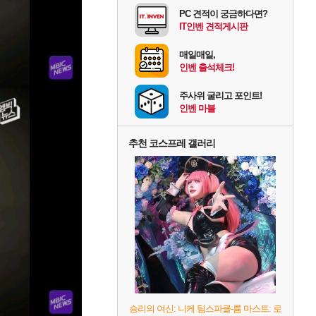
PC 견적이 궁금하다면?
IT인벤 견적게시판
매일매일,
인벤 출석체크!
주사위 굴리고 포인트!
인벤 마블
추천 코스프레 갤러리
승리의 여신: 니케 팀스파클-륨 마스트: 로