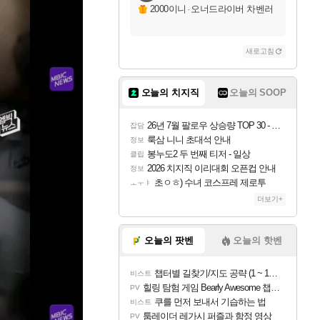
2000이니
·
오너드라이버 차벤러
새로고침
오늘의 치지직
오늘의 SOOP
26년 7월 팔로우 상승량 TOP 30 - 월간 치지직
잡담
룩삼 니니 초대석 안내
정보
봉누도2 두 번째 티저 - 일상
클립
2026 치지직 이리대회 오픈컵 안내
정보
초ㅇㅎ) 수녀 코스프레 제로투
ㅗㅜㅑ
더보기+
오늘의 팟벤
오늘의 핫벤
챕터별 길찾기/지도 공략 (1 ~ 12장)
비스트
힐링 탐험 게임 Bearly Awesome 챕터 1 트레일러
PV
쿠를 먼저 보내서 기습하는 법
비스트
툼레이더 레가시 퍼즐과 함정 영상
PV