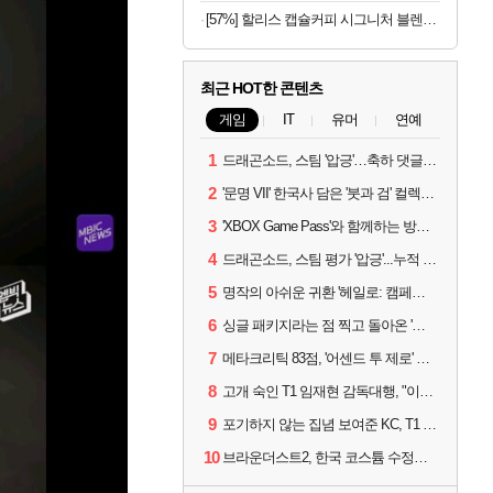
[57%] 할리스 캡슐커피 시그니처 블렌드, 5g, 10개입, 10개
최근 HOT한 콘텐츠
게임
IT
유머
연예
1
드래곤소드, 스팀 '압긍'…축하 댓글 달고 게임 코드 받자!
2
'문명 VII' 한국사 담은 '붓과 검' 컬렉션 파트 2 출시
3
'XBOX Game Pass'와 함께하는 방구석 피서 게임 4종!
4
드래곤소드, 스팀 평가 '압긍'...누적 판매량 20만장 돌파
5
명작의 아쉬운 귀환 '헤일로: 캠페인 이볼브드'
6
싱글 패키지라는 점 찍고 돌아온 '드래곤소드: 어웨이크닝'
7
메타크리틱 83점, '어센드 투 제로' 정식 출시!
8
고개 숙인 T1 임재현 감독대행, "이른 탈락에 죄송한 마음 뿐"
9
포기하지 않는 집념 보여준 KC, T1 잡았다
10
브라운더스트2, 한국 코스튬 수정… 이준희 PD "안 하면 서비스 지속 불가"