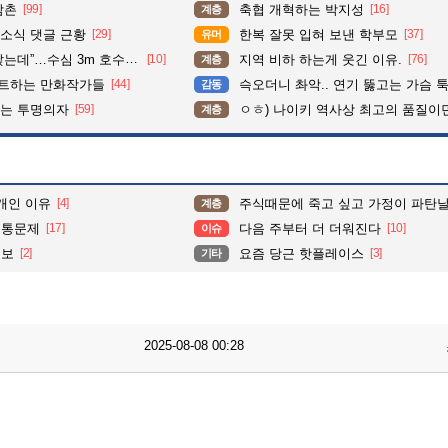
삼촌
[99]
축협 개혁하는 박지성
[16]
계층
소식 댓글 근황
[29]
한복 잘못 입혀 보낸 학부모
[37]
유머
심 3m 호수 뛰어든 60대 의인
[10]
지역 비하 하는게 웃긴 이유.
[76]
계층
펙트하는 만화작가들
[44]
슥오더니 촤악.. 연기 뚫고는 가슴 툭툭.. 지나가
감동
이는 투명의자
[59]
ㅇㅎ) 나이키 역사상 최고의 품질이
계층
개인 이유
[4]
주식때문에 죽고 싶고 가정이 파탄날꺼
계층
교통문제
[17]
다음 주부터 더 더워진다
[10]
이슈
정보
[2]
요즘 당근 핫플레이스
[3]
기타
2025-08-08 00:28