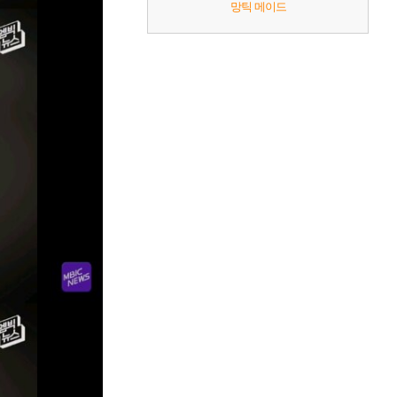
망틱 메이드