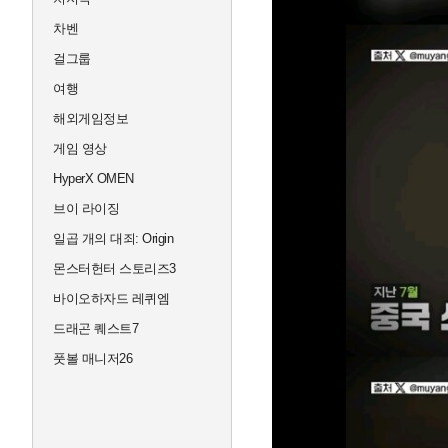
차벤
걸그룹
여행
해외게임정보
게임 영상
HyperX OMEN
브이 라이징
일곱 개의 대죄: Origin
몬스터헌터 스토리즈3
바이오하자드 레퀴엠
드래곤 퀘스트7
풋볼 매니저26