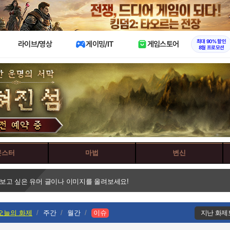
X
최대 90% 할인
라이브/영상
게이밍/IT
게임스토어
8월 프로모션
몬스터
마법
변신
 보고 싶은 유머 글이나 이미지를 올려보세요!
오늘의 화제
주간
월간
이슈
지난 화제