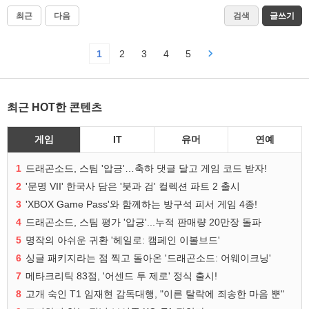
최근
다음
검색
글쓰기
1
2
3
4
5
최근 HOT한 콘텐츠
게임
IT
유머
연예
1
드래곤소드, 스팀 '압긍'…축하 댓글 달고 게임 코드 받자!
2
'문명 VII' 한국사 담은 '붓과 검' 컬렉션 파트 2 출시
3
'XBOX Game Pass'와 함께하는 방구석 피서 게임 4종!
4
드래곤소드, 스팀 평가 '압긍'...누적 판매량 20만장 돌파
5
명작의 아쉬운 귀환 '헤일로: 캠페인 이볼브드'
6
싱글 패키지라는 점 찍고 돌아온 '드래곤소드: 어웨이크닝'
7
메타크리틱 83점, '어센드 투 제로' 정식 출시!
8
고개 숙인 T1 임재현 감독대행, "이른 탈락에 죄송한 마음 뿐"