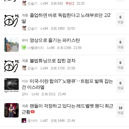
강슬기
Lv.94
조회 632
추천 2
22:20
졸업하면 바로 독립한다고 노래부르던 고2
계층
6
딸
댓글
강슬기
Lv.94
조회 1950
22:01
영상으로 즐기는 파키스탄
유머
6
댓글
너빨갱이지
Lv.86
조회 1384
21:59
불법튜닝으로 잡힌 경차
계층
6
댓글
강슬기
Lv.94
조회 1718
21:59
미국-이란 합의? '노땡큐'‥트럼프 발목 잡는
이슈
6
건 이스라엘
댓글
균터
Lv.42
조회 1011
21:49
팬들이 걱정하고 있다는 레드벨벳 웬디 최근
계층
14
근황
댓글
옆사마
Lv.87
조회 1448
21:44