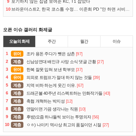
9
포기하지 않는 집념 보여준 KC, T1 잡았다
10
브라운더스트2, 한국 코스튬 수정… 이준희 PD "안 하면 서비스 지속 불가"
오픈 이슈 갤러리 화제글
오늘의 화제
주간
월간
이슈
1
유머
[97]
조카 용돈 주다가 뺏은 삼촌
2
계층
[27]
신남성연대 배인규 사망 소식 댓글 근황
3
유머
[37]
한복 잘못 입혀 보낸 학부모
4
유머
[39]
의외로 트럼프가 절대 하지 않는 것들
5
계층
[67]
지역 비하 하는게 웃긴 이유.
6
계층
[43]
드래곤볼 40주년 리스펙트하는 만화작가들
7
계층
[12]
축협 개혁하는 박지성
8
계층
[10]
연말이면 가끔 생각나는 직원
9
계층
[56]
후방)요즘 하나둘씩 보이는 투명의자
10
계층
[27]
ㅇㅎ) 나이키 역사상 최고의 품질이던 시절