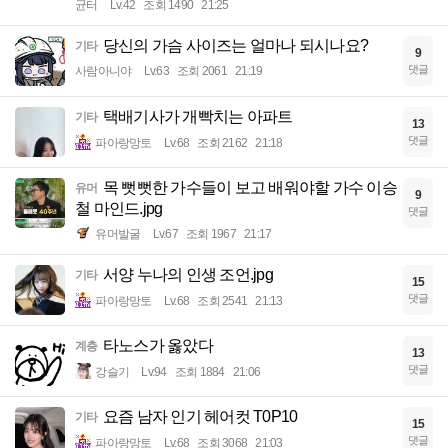
균터
Lv.42
조회 1490
21:25
당신의 가슴 사이즈는 얼마나 되시나요?
기타
9
댓글
사람아니야
Lv.63
조회 2061
21:19
택배기사가 개빡치는 아파트
기타
13
댓글
파아랑망토
Lv.68
조회 2162
21:18
목 뻣뻣한 가수들이 보고 배워야할 가수 이승
유머
9
철 마인드.jpg
댓글
유머발굴
Lv.67
조회 1967
21:17
서양 누나의 인생 조언.jpg
기타
15
댓글
파아랑망토
Lv.68
조회 2541
21:13
타노스가 옳았다
계층
13
댓글
강슬기
Lv.94
조회 1884
21:06
요즘 남자 인기 헤어컷 T0P10
기타
15
댓글
파아랑망토
Lv.68
조회 3068
21:03