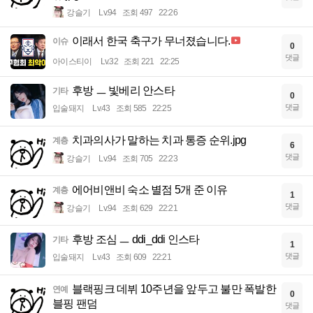
강슬기
Lv.94
조회 497
22:26
이래서 한국 축구가 무너졌습니다.
이슈
0
댓글
아이스티이
Lv.32
조회 221
22:25
후방 ㅡ 빛베리 안스타
기타
0
댓글
입술돼지
Lv.43
조회 585
22:25
치과의사가 말하는 치과 통증 순위.jpg
계층
6
댓글
강슬기
Lv.94
조회 705
22:23
에어비앤비 숙소 별점 5개 준 이유
계층
1
댓글
강슬기
Lv.94
조회 629
22:21
후방 조심 ㅡ ddi_ddi 인스타
기타
1
댓글
입술돼지
Lv.43
조회 609
22:21
블랙핑크 데뷔 10주년을 앞두고 불만 폭발한
연예
0
블핑 팬덤
댓글