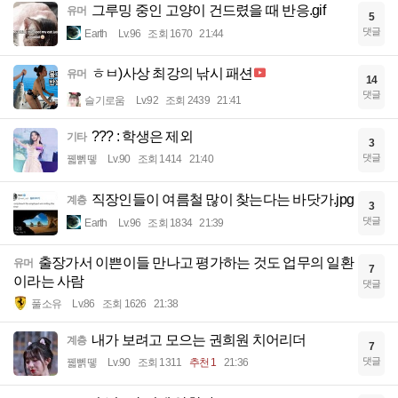
그루밍 중인 고양이 건드렸을 때 반응.gif
유머
5
댓글
Earth
Lv.96
조회 1670
21:44
ㅎㅂ)사상 최강의 낚시 패션
유머
14
댓글
슬기로움
Lv.92
조회 2439
21:41
??? : 학생은 제외
기타
3
댓글
꿻뻵뗗
Lv.90
조회 1414
21:40
직장인들이 여름철 많이 찾는다는 바닷가.jpg
계층
3
댓글
Earth
Lv.96
조회 1834
21:39
출장가서 이쁜이들 만나고 평가하는 것도 업무의 일환
유머
7
이라는 사람
댓글
풀소유
Lv.86
조회 1626
21:38
내가 보려고 모으는 권희원 치어리더
계층
7
댓글
꿻뻵뗗
Lv.90
조회 1311
추천 1
21:36