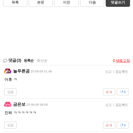
목록
본문
이전
다음
댓글쓰기
댓글
(3)
등록순
|
최신순
새로고침
늘푸른곰
25-08-08 01:48
신고
|
공감 확인
어휴 ㅋ
답글
0
0
금은보
25-08-08 08:06
신고
|
공감 확인
진짜 ㅋㅋㅋㅋㅋㅋ
답글
0
0