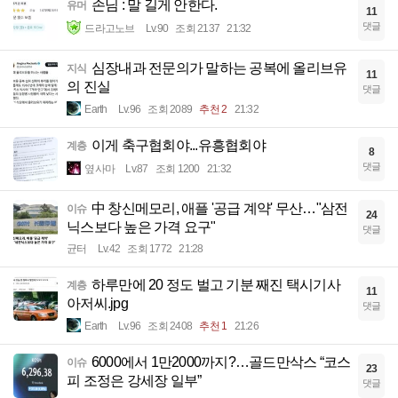
손님 : 말 길게 안한다.
유머
11
댓글
드라고노브
Lv.90
조회 2137
21:32
심장내과 전문의가 말하는 공복에 올리브유
지식
11
의 진실
댓글
Earth
Lv.96
조회 2089
추천 2
21:32
이게 축구협회야...유흥협회야
계층
8
댓글
옆사마
Lv.87
조회 1200
21:32
中 창신메모리, 애플 '공급 계약' 무산…"삼전
이슈
24
닉스보다 높은 가격 요구"
댓글
균터
Lv.42
조회 1772
21:28
하루만에 20 정도 벌고 기분 째진 택시기사
계층
11
아저씨.jpg
댓글
Earth
Lv.96
조회 2408
추천 1
21:26
6000에서 1만2000까지?…골드만삭스 “코스
이슈
23
피 조정은 강세장 일부”
댓글