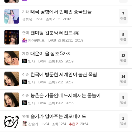
태국 공항에서 민폐인 중국인들
기타
7
댓글
꿻뻵뗗
Lv.90
조회 2135
21:02
팬미팅 갑분싸 레전드.jpg
연예
5
댓글
파아랑망토
Lv.68
조회 2231
20:59
대운이 올 징조 5가지
계층
12
댓글
입사
Lv.94
조회 1885
20:59
한국에 방문한 세계인이 놀란 폭염
이슈
14
댓글
입사
Lv.94
조회 2752
20:57
농촌은 가뭄인데 도시에서는 물놀이
이슈
9
댓글
입사
Lv.94
조회 1902
20:55
슬기가 말아주는 레모네이드
연예
2
댓글
강슬기
Lv.94
조회 1254
추천 2
20:54