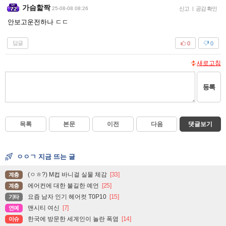
가슴핥짝
25-08-08 08:26
신고
|
공감 확인
안보고운전하나 ㄷㄷ
답글
0
0
새로고침
등록
목록
본문
이전
다음
댓글보기
ㅇㅇㄱ 지금 뜨는 글
(ㅇㅎ?) M컵 바니걸 실물 체감
[33]
계층
에어컨에 대한 불길한 예언
[25]
계층
요즘 남자 인기 헤어컷 T0P10
[15]
기타
맨시티 여신
[7]
연예
한국에 방문한 세계인이 놀란 폭염
[14]
이슈