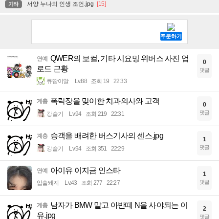
서양 누나의 인생 조언.jpg
[15]
기타
QWER의 보컬, 기타 시요밍 위버스 사진 업
연예
0
로드 근황
댓글
큐땁이알
Lv.88
조회 19
22:33
폭락장을 맞이한 치과의사와 고객
계층
0
댓글
강슬기
Lv.94
조회 219
22:31
승객을 배려한 버스기사의 센스.jpg
계층
1
댓글
강슬기
Lv.94
조회 351
22:29
아이유 이지금 인스타
연예
1
댓글
입술돼지
Lv.43
조회 277
22:27
남자가 BMW 말고 아반떼 N을 사야되는 이
계층
2
유.jpg
댓글