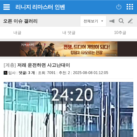
리니지 리마스터
인벤
오픈 이슈 갤러리
전체보기
공
검
글
지
색
내글
내 댓글
10추글
on/off
쓰
기
[계층]
저래 운전하면 사고난대이
입사
댓글: 3 개
조회:
7091
추천:
2
2025-08-08 01:12:05