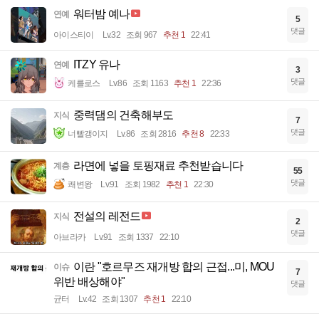
워터밤 예나
연예
5
댓글
아이스티이
Lv.32
조회 967
추천 1
22:41
ITZY 유나
연예
3
댓글
케를로스
Lv.86
조회 1163
추천 1
22:36
중력댐의 건축해부도
지식
7
댓글
너빨갱이지
Lv.86
조회 2816
추천 8
22:33
라면에 넣을 토핑재료 추천받습니다
계층
55
댓글
쾌변왕
Lv.91
조회 1982
추천 1
22:30
전설의 레전드
지식
2
댓글
아브라카
Lv.91
조회 1337
22:10
이란 "호르무즈 재개방 합의 근접...미, MOU
이슈
7
위반 배상해야"
댓글
균터
Lv.42
조회 1307
추천 1
22:10