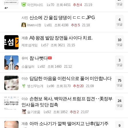
댓글
아인하샤드
Lv.70
조회 4451
추천 4
21:19
산소에 간 울집 댕댕이 ㄷㄷㄷ.JPG
사진
4
댓글
Inven서현
Lv.81
조회 4198
추천 5
21:18
AI) 왕겜 발암 장면들 사이다 치료.
계층
10
댓글
제로섬게임
Lv.57
조회 3621
21:15
참 나뻣다
유머
3
댓글
소울딜러
Lv.92
조회 1460
21:12
답답한 마음을 이런식으로 풀어 미안합니다
이슈
75
댓글
병신무는개
Lv.86
조회 3170
추천 20
21:09
손현보 목사, 백악관서 트럼프 접견‥美정부
이슈
24
인사들과 잇단 접촉
댓글
슬기로움
Lv.92
조회 1852
추천 2
21:07
아까 소나기가 깔짝 떨어지고 난후(일기주
계층
9