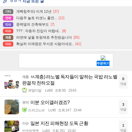
ㅇㅇㄱ 지금 뜨는 글
개빡침주의) 이게 12년
[37]
기타
다음주 놀토 리센느 출연...
[12]
연예
중력댐의 건축해부도
[7]
지식
??? : 자동차 진입이 어렵네..
[8]
이슈
라면에 넣을 토핑재료 추천받습니다
[55]
계층
확실히 이재명은 무서운 사람이네요..
[41]
이슈
ㅆ계층) 라노벨 독자들이 말하는 국밥 라노벨
계층
0
완결작 천하오절
댓글
큐땁이알
Lv.88
조회 65
23:45
이분 오이갤러겠죠?
유머
3
댓글
드라고노브
Lv.90
조회 147
23:44
일본 지진 피해현장 도독 근황
이슈
1
댓글
빈센트멧젠
Lv.60
조회 251
23:43