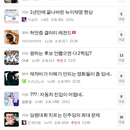
1년만에 끝나버린 뉴이재명 현상
이슈
5
댓글
마검귀
Lv.83
조회 402
23:41
허언증 갤러리 레전드
유머
0
댓글
머머머머머며
Lv.38
조회 317
23:38
원하는 후보 안뽑으면 다 2찍임?
이슈
13
댓글
Disifi
Lv.39
조회 413
추천 3
23:37
제작비가 이해가 안되는 영화들이 좀 있네..
유머
6
댓글
드라고노브
Lv.90
조회 595
23:35
??? : 자동차 진입이 어렵네..
이슈
8
댓글
꿻뻵뗗
Lv.90
조회 1986
23:01
당원대회 치르는 민주당의 최대 문제
이슈
16
댓글
진겟타원
Lv.70
조회 1636
추천 6
22:49