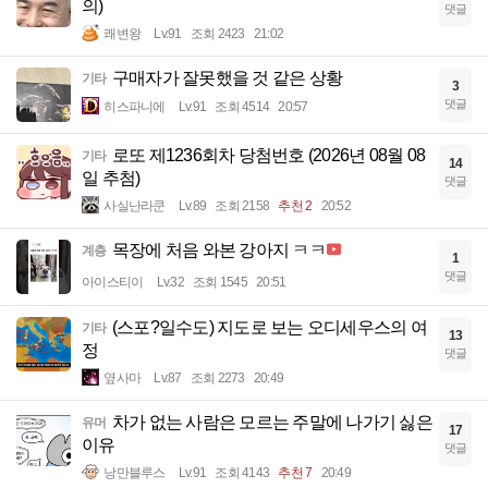
의)
댓글
쾌변왕
Lv.91
조회 2423
21:02
구매자가 잘못했을 것 같은 상황
기타
3
댓글
히스파니에
Lv.91
조회 4514
20:57
로또 제1236회차 당첨번호 (2026년 08월 08
기타
14
일 추첨)
댓글
사실난라쿤
Lv.89
조회 2158
추천 2
20:52
목장에 처음 와본 강아지 ㅋㅋ
계층
1
댓글
아이스티이
Lv.32
조회 1545
20:51
(스포?일수도) 지도로 보는 오디세우스의 여
기타
13
정
댓글
옆사마
Lv.87
조회 2273
20:49
차가 없는 사람은 모르는 주말에 나가기 싫은
유머
17
이유
댓글
낭만블루스
Lv.91
조회 4143
추천 7
20:49