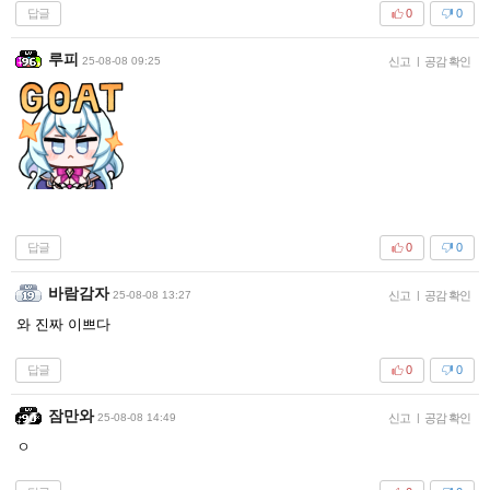
답글
0
0
루피
25-08-08 09:25
신고
|
공감 확인
답글
0
0
바람감자
25-08-08 13:27
신고
|
공감 확인
와 진짜 이쁘다
답글
0
0
잠만와
25-08-08 14:49
신고
|
공감 확인
ㅇ