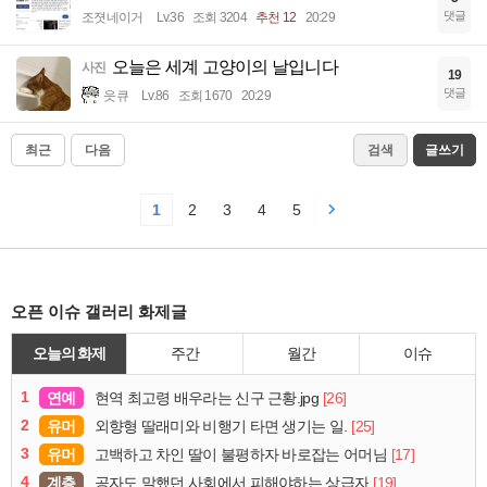
댓글
조졋네이거
Lv.36
조회 3204
추천 12
20:29
오늘은 세계 고양이의 날입니다
사진
19
댓글
읏큐
Lv.86
조회 1670
20:29
최근
다음
검색
글쓰기
1
2
3
4
5
오픈 이슈 갤러리 화제글
오늘의 화제
주간
월간
이슈
1
연예
[26]
현역 최고령 배우라는 신구 근황.jpg
2
유머
[25]
외향형 딸래미와 비행기 타면 생기는 일.
3
유머
[17]
고백하고 차인 딸이 불평하자 바로잡는 어머님
4
계층
[19]
공자도 말했던 사회에서 피해야하는 상급자