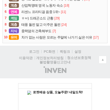
5
계층
[18]
산업혁명때 영국 노동자 숙소
6
연예
[11]
리센느 프리티걸 음중 1위~
7
게임
[29]
ㅎㅂ) 드래곤소드 근황
8
계층
[24]
태풍 돌핀 말고 이주은 돌핀
9
지식
[7]
중력댐의 건축해부도
10
유머
[17]
차가 없는 사람은 모르는 주말에 나가기 싫은 이유
로그인
PC화면
퀵링크
설정
청소년보호정책
이용약관
개인정보처리방침
▲
불법촬영물신고안내
(주)
인
벤