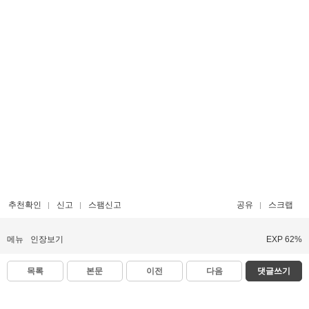
추천확인
신고
스팸신고
공유
스크랩
메뉴
인장보기
EXP 62%
목록
본문
이전
다음
댓글쓰기