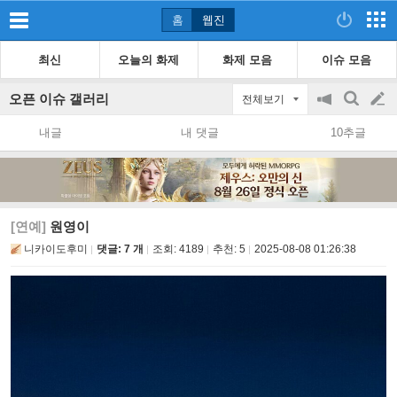
홈
웹진
최신
오늘의 화제
화제 모음
이슈 모음
오픈 이슈 갤러리
전체보기
공
검
글
지
색
내글
내 댓글
10추글
on/off
쓰
기
[연예]
원영이
니카이도후미
댓글: 7 개
조회:
4189
추천:
5
2025-08-08 01:26:38