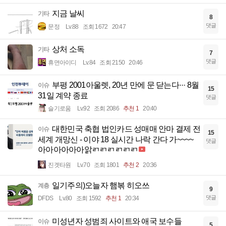
지금 날씨
기타
8
댓글
문정
Lv.88
조회 1672
20:47
상처 소독
기타
7
댓글
휴면아이디
Lv.84
조회 2150
20:46
부평 2001아울렛, 20년 만에 문 닫는다··· 8월
이슈
15
31일 계약 종료
댓글
슬기로움
Lv.92
조회 2086
추천 1
20:40
대한민국 축협 법인카드 성매매 안마 결제 전
이슈
15
세계 개망신 - 이야 18 실시간 나락 간다 가~~~~
댓글
아아아아아아앍ㄺㄺㄺㄺㄺㄺ
진겟타원
Lv.70
조회 1801
추천 2
20:36
일기주의)오늘자 햄볶 히오쓰
계층
9
댓글
DFDS
Lv.80
조회 1592
추천 1
20:34
미성년자 성범죄 사이트와 애국 보수들
이슈
5