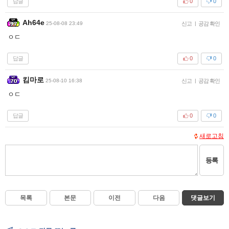
답글
0
0
Ah64e
25-08-08 23:49
신고
|
공감 확인
ㅇㄷ
답글
0
0
킴마로
25-08-10 16:38
신고
|
공감 확인
ㅇㄷ
답글
0
0
새로고침
등록
목록
본문
이전
다음
댓글보기