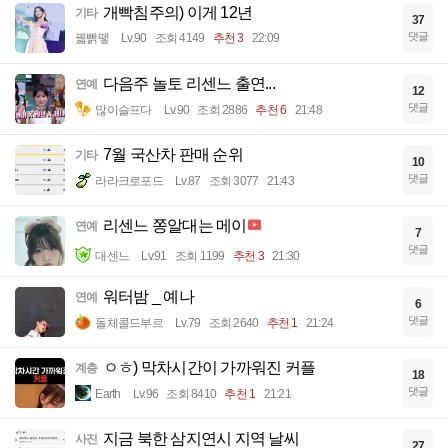
개빡침주의) 이게 12년
기타
37
댓글
꿻뻵뗗
Lv.90
조회 4149
추천 3
22:09
다음주 놀토 리센느 출연...
연예
12
댓글
많이슬프다
Lv.90
조회 2886
추천 6
21:48
7월 국산차 판매 순위
기타
10
댓글
라라크로포드
Lv.87
조회 3077
21:43
리센느 쫑알대는 메이
연예
7
댓글
대센느
Lv.91
조회 1199
추천 3
21:30
워터밤 _ 예나
연예
6
댓글
돌체콜드부르
Lv.79
조회 2640
추천 1
21:24
ㅇㅎ) 막차시간이 가까워진 커플
계층
18
댓글
Earth
Lv.96
조회 8410
추천 1
21:21
지금 북한 삼지연시 지역 날씨
사진
27