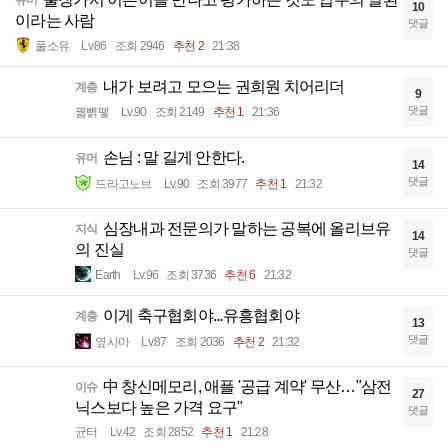
10
이라는 사람
댓글
풀소유
Lv.86
조회 2946
추천 2
21:38
내가 보려고 모으는 권희원 치어리더
계층
9
댓글
꿻뻵뗗
Lv.90
조회 2149
추천 1
21:36
손님 : 말 길게 안한다.
유머
14
댓글
드라고노브
Lv.90
조회 3977
추천 1
21:32
심장내과 전문의가 말하는 공복에 올리브유
지식
14
의 진실
댓글
Earth
Lv.96
조회 3736
추천 6
21:32
이게 축구협회야...유흥협회야
계층
13
댓글
옆사마
Lv.87
조회 2036
추천 2
21:32
中 창신메모리, 애플 '공급 계약' 무산…"삼전
이슈
27
닉스보다 높은 가격 요구"
댓글
균터
Lv.42
조회 2852
추천 1
21:28