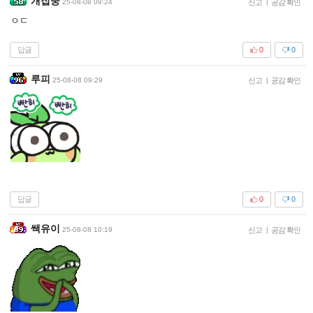
개집중
25-08-08 09:24
신고
|
공감 확인
ㅇㄷ
답글
0
0
루피
25-08-08 09:29
신고
|
공감 확인
답글
0
0
쌕유이
25-08-08 10:19
신고
|
공감 확인