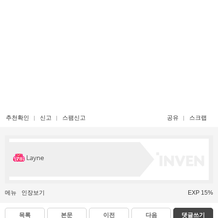
추천확인
신고
스팸신고
공유
스크랩
Layne
메뉴
인장보기
EXP 15%
목록
본문
이전
다음
댓글쓰기