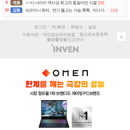
9
계층
[28]
ㅇㅎ) 나이키 역사상 최고의 품질이던 시절
10
감동
[14]
슥오더니 촤악.. 연기 뚫고는 가슴 툭툭.. 지나가던 아재의 정체
로그인
PC화면
퀵링크
설정
청소년보호정책
이용약관
개인정보처리방침
▲
불법촬영물신고안내
(주)
인
벤