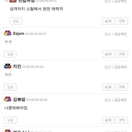
만법유심
25-08-08 08:51
신고
|
공감 확인
성격까지 소탈해서 완전 매력적
답글
0
0
2sjun
25-08-08 06:15
신고
|
공감 확인
ㅇㅇ
답글
0
0
치킨
25-08-08 06:34
신고
|
공감 확인
ㅇㄷ
답글
0
0
김볶밥
25-08-08 06:44
신고
|
공감 확인
나중에봐야징
답글
0
0