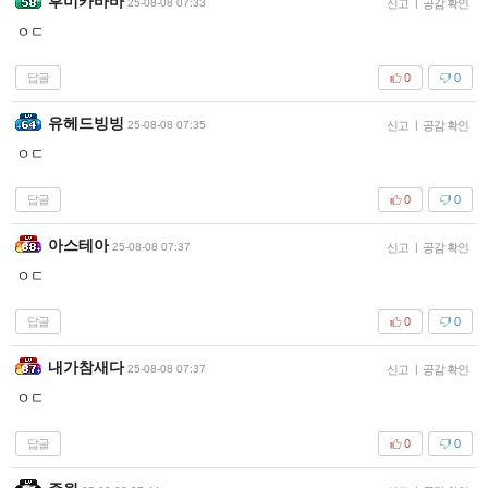
후미카바바
25-08-08 07:33
신고
|
공감 확인
ㅇㄷ
답글
0
0
유헤드빙빙
25-08-08 07:35
신고
|
공감 확인
ㅇㄷ
답글
0
0
아스테아
25-08-08 07:37
신고
|
공감 확인
ㅇㄷ
답글
0
0
내가참새다
25-08-08 07:37
신고
|
공감 확인
ㅇㄷ
답글
0
0