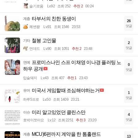
슬기로움
Lv.92
조회 252
추천 2
00:24
타부서의 친한 동생이
계층
26
댓글
쾌변왕
Lv.91
조회 1546
23:53
철봉 고인물
기타
2
댓글
언데드
Lv.90
조회 1051
추천 2
23:48
프로미스나인 스프 이채영 이나경 플러팅 노
연예
0
하우 공개
댓글
입술돼지
Lv.43
조회 407
추천 1
23:43
미국서 게임할때 조심해야하는거
유머
1
댓글
하루5프로
Lv.50
조회 1409
23:21
미리 알고있었던 클린스만
이슈
4
댓글
호박이쪼아요
Lv.12
조회 2251
추천 3
23:20
MCU)6편까지 계약을 한 톰홀랜드
계층
13