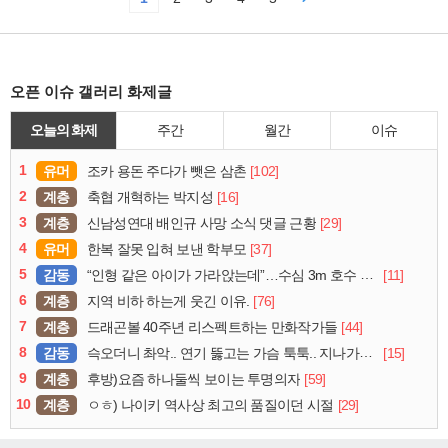
오픈 이슈 갤러리 화제글
오늘의 화제
주간
월간
이슈
1
유머
[102]
조카 용돈 주다가 뺏은 삼촌
2
계층
[16]
축협 개혁하는 박지성
3
계층
[29]
신남성연대 배인규 사망 소식 댓글 근황
4
유머
[37]
한복 잘못 입혀 보낸 학부모
5
감동
[11]
“인형 같은 아이가 가라앉는데”…수심 3m 호수 뛰어든 60대 의인
6
계층
[76]
지역 비하 하는게 웃긴 이유.
7
계층
[44]
드래곤볼 40주년 리스펙트하는 만화작가들
8
감동
[15]
슥오더니 촤악.. 연기 뚫고는 가슴 툭툭.. 지나가던 아재의 정체
9
계층
[59]
후방)요즘 하나둘씩 보이는 투명의자
10
계층
[29]
ㅇㅎ) 나이키 역사상 최고의 품질이던 시절