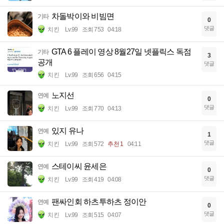
차돌박이와 비빔면
기타
0
댓글
치킨
Lv.99
조회 753
04:18
GTA 6 플레이 영상 8월27일 넷플릭스 독점
기타
3
공개
댓글
치킨
Lv.99
조회 656
04:15
노지선
연예
0
댓글
치킨
Lv.99
조회 770
04:13
있지 유나
연예
1
댓글
치킨
Lv.99
조회 572
추천 1
04:11
스테이씨 윤세은
연예
0
댓글
치킨
Lv.99
조회 419
04:08
팬싸인회 하츠투하츠 정이안
연예
0
댓글
치킨
Lv.99
조회 515
04:07