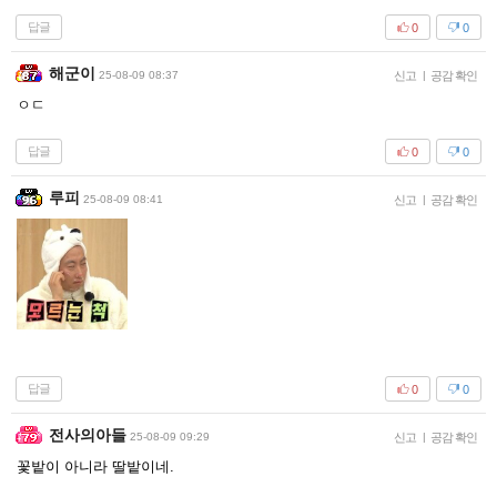
답글
0
0
해군이
25-08-09 08:37
신고
|
공감 확인
ㅇㄷ
답글
0
0
루피
25-08-09 08:41
신고
|
공감 확인
답글
0
0
전사의아들
25-08-09 09:29
신고
|
공감 확인
꽃밭이 아니라 딸밭이네.