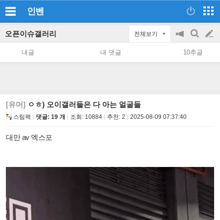
인벤
오픈이슈갤러리
전체보기
공
검
글
지
색
내글
내 댓글
10추글
on/off
쓰
기
[유머]
ㅇㅎ) 오이갤러들은 다 아는 얼굴들
스팀팩
댓글: 19 개
조회:
10884
추천:
2
2025-08-09 07:37:40
대만 av 엑스포