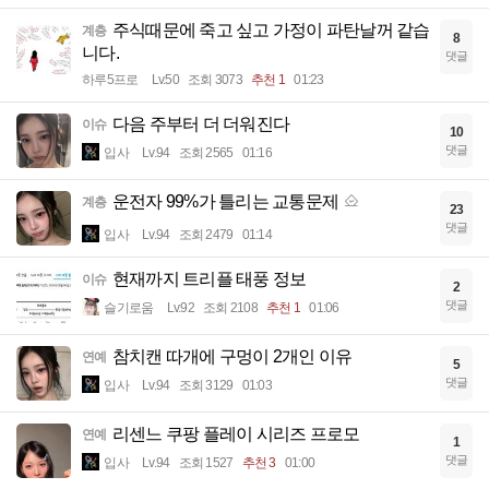
주식때문에 죽고 싶고 가정이 파탄날꺼 같습
계층
8
니다.
댓글
하루5프로
Lv.50
조회 3073
추천 1
01:23
다음 주부터 더 더워진다
이슈
10
댓글
입사
Lv.94
조회 2565
01:16
운전자 99%가 틀리는 교통문제
계층
23
댓글
입사
Lv.94
조회 2479
01:14
현재까지 트리플 태풍 정보
이슈
2
댓글
슬기로움
Lv.92
조회 2108
추천 1
01:06
참치캔 따개에 구멍이 2개인 이유
연예
5
댓글
입사
Lv.94
조회 3129
01:03
리센느 쿠팡 플레이 시리즈 프로모
연예
1
댓글
입사
Lv.94
조회 1527
추천 3
01:00