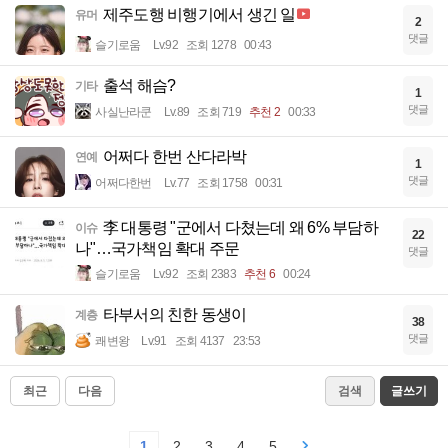
제주도행 비행기에서 생긴 일
유머
2
댓글
슬기로움
Lv.92
조회 1278
00:43
출석 해슴?
기타
1
댓글
사실난라쿤
Lv.89
조회 719
추천 2
00:33
어쩌다 한번 산다라박
연예
1
댓글
어쩌다한번
Lv.77
조회 1758
00:31
李 대통령 "군에서 다쳤는데 왜 6% 부담하
이슈
22
나"…국가책임 확대 주문
댓글
슬기로움
Lv.92
조회 2383
추천 6
00:24
타부서의 친한 동생이
계층
38
댓글
쾌변왕
Lv.91
조회 4137
23:53
최근
다음
검색
글쓰기
1
2
3
4
5