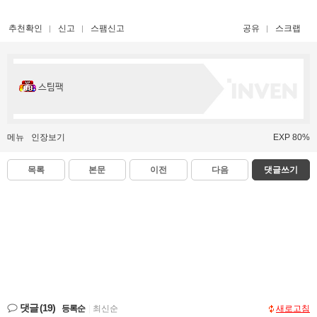
추천확인
신고
스팸신고
공유
스크랩
스팀팩
메뉴
인장보기
EXP 80%
목록
본문
이전
다음
댓글쓰기
댓글
(19)
등록순
|
최신순
새로고침