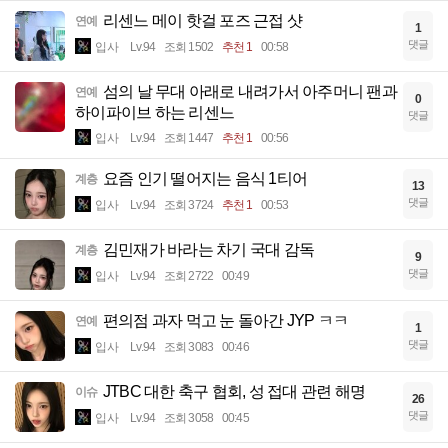
리센느 메이 핫걸 포즈 근접 샷
연예
1
댓글
입사
Lv.94
조회 1502
추천 1
00:58
섬의 날 무대 아래로 내려가서 아주머니 팬과
연예
0
하이파이브 하는 리센느
댓글
입사
Lv.94
조회 1447
추천 1
00:56
요즘 인기 떨어지는 음식 1티어
계층
13
댓글
입사
Lv.94
조회 3724
추천 1
00:53
김민재가 바라는 차기 국대 감독
계층
9
댓글
입사
Lv.94
조회 2722
00:49
편의점 과자 먹고 눈 돌아간 JYP ㅋㅋ
연예
1
댓글
입사
Lv.94
조회 3083
00:46
JTBC 대한 축구 협회, 성 접대 관련 해명
이슈
26
댓글
입사
Lv.94
조회 3058
00:45