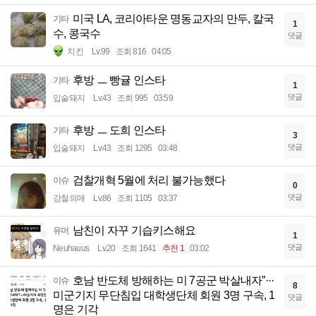
미국 LA, 코리아타운 명동교자의 만두, 칼국
기타
1
수, 콩국수
댓글
치킨
Lv.99
조회 816
04:05
후방 ㅡ 빵귤 인스타
기타
1
댓글
입술돼지
Lv.43
조회 995
03:59
후방 ㅡ 도희 인스타
기타
3
댓글
입술돼지
Lv.43
조회 1295
03:48
검찰개혁 5월에 처리 불가능했다
이슈
0
댓글
강철의매
Lv.86
조회 1105
03:37
남친이 자꾸 기습키스해요
유머
1
댓글
Neuhauus
Lv.20
조회 1641
추천 1
03:02
호남 반도체 방해하는 미 7공군 박살내자”···
이슈
8
미군기지 무단침입 대학생단체 회원 3명 구속, 1
댓글
명은 기각