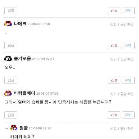
답글
0
0
나메크
25-08-09 07:50
신고
|
공감 확인
.
답글
0
0
슬기로움
25-08-09 07:51
신고
|
공감 확인
오우..
답글
0
0
바람을베다
25-08-09 07:53
신고
|
공감 확인
그래서 얼빠와 슴빠를 동시에 만족시키는 사람은 누굽니꽈?
답글
0
0
뒹굴
25-08-09 09:16
신고
|
공감 확인
카미키 레이?