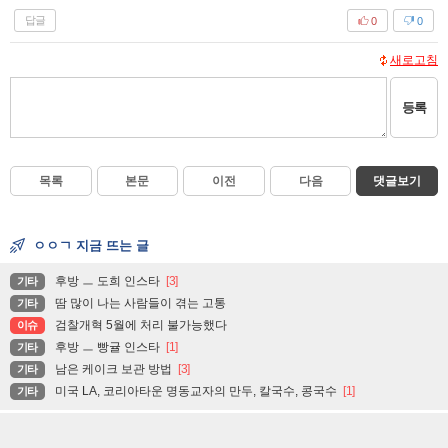
답글
0
0
새로고침
등록
목록
본문
이전
다음
댓글보기
ㅇㅇㄱ 지금 뜨는 글
후방 ㅡ 도희 인스타
[3]
기타
땀 많이 나는 사람들이 겪는 고통
기타
검찰개혁 5월에 처리 불가능했다
이슈
후방 ㅡ 빵귤 인스타
[1]
기타
남은 케이크 보관 방법
[3]
기타
미국 LA, 코리아타운 명동교자의 만두, 칼국수, 콩국수
[1]
기타