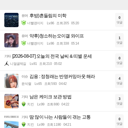
후방)흔들림의 미학
유머
0
댓글
너빨갱이지
Lv.86
조회 205
05:20
약후)청소하는오이갤 와이프
유머
1
댓글
너빨갱이지
Lv.86
조회 338
05:14
[2026-08-07] 오늘의 전국 날씨 & 띠별 운세
기타
0
댓글
니얼굴제길
Lv.81
조회 210
05:02
김용 : 정청래는 반명커밍아웃 해라
이슈
4
댓글
윤석렬
Lv.65
조회 593
04:42
남은 케이크 보관 방법
기타
3
댓글
치킨
Lv.99
조회 880
04:22
땀 많이 나는 사람들이 겪는 고통
기타
0
댓글
치킨
Lv.99
조회 1190
04:21