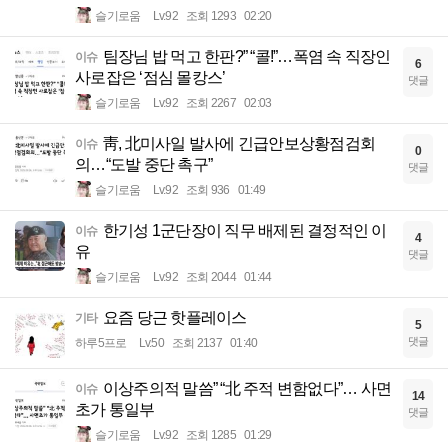
슬기로움
Lv.92
조회 1293
02:20
팀장님 밥 먹고 한판?” “콜!”…폭염 속 직장인
이슈
6
사로잡은 ‘점심 몰캉스’
댓글
슬기로움
Lv.92
조회 2267
02:03
靑, 北미사일 발사에 긴급안보상황점검회
이슈
0
의…“도발 중단 촉구”
댓글
슬기로움
Lv.92
조회 936
01:49
한기성 1군단장이 직무 배제된 결정적인 이
이슈
4
유
댓글
슬기로움
Lv.92
조회 2044
01:44
요즘 당근 핫플레이스
기타
5
댓글
하루5프로
Lv.50
조회 2137
01:40
이상주의적 말씀” “北 주적 변함없다”… 사면
이슈
14
초가 통일부
댓글
슬기로움
Lv.92
조회 1285
01:29