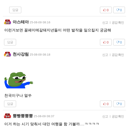
답글
0
0
아스테아
25-08-09 08:16
신고
|
공감 확인
이런거보면 꼴페미메갈돼지년들이 어떤 발작을 일으킬지 궁금해
답글
0
0
천사강림
25-08-09 08:18
신고
|
공감 확인
천국이구나 얼쑤
답글
0
0
뿡빵뿡뿡뿡
25-08-09 08:37
신고
|
공감 확인
이거 하는 시기 맞춰서 대만 여행을 함 가볼까....ㅋㅋㅋㅋ