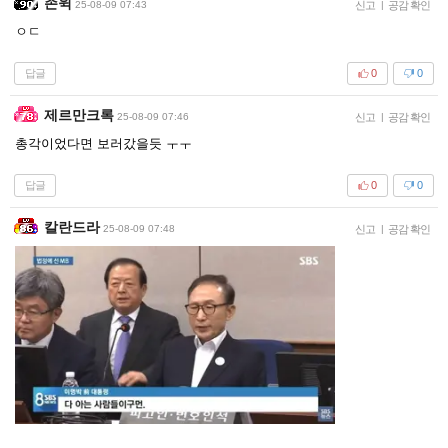
존윅
25-08-09 07:43
신고
|
공감 확인
ㅇㄷ
답글
0
0
제르만크록
25-08-09 07:46
신고
|
공감 확인
총각이었다면 보러갔을듯 ㅜㅜ
답글
0
0
칼란드라
25-08-09 07:48
신고
|
공감 확인