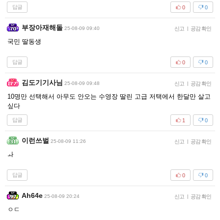
답글
0
0
부장아재해돌
25-08-09 09:40
신고
|
공감 확인
국민 딸동생
답글
0
0
김도기기사님
25-08-09 09:48
신고
|
공감 확인
10명만 선택해서 아무도 안오는 수영장 딸린 고급 저택에서 한달만 살고
싶다
답글
1
0
이런쓰벌
25-08-09 11:26
신고
|
공감 확인
ㅘ
답글
0
0
Ah64e
25-08-09 20:24
신고
|
공감 확인
ㅇㄷ