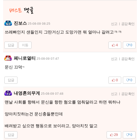
진보스
25-08-09 08:25
신고
|
공감 확인
쓰레빠인지 샌들인지 그딴거신고 도망가면 뭐 얼마나 갈려고ㅋㅋ
답글
이동
4
0
페니로열티
25-08-09 07:47
신고
|
공감 확인
문신 끄덕~
답글
0
0
내영혼의무게
25-08-09 07:48
신고
|
공감 확인
맨날 사회를 향해서 문신을 향한 혐오를 멈춰달라고 하면 뭐하냐
양아치짓하는건 문신충들뿐인데
배려받고 싶으면 행동으로 보이라고, 양아치짓 말고
답글
29
0