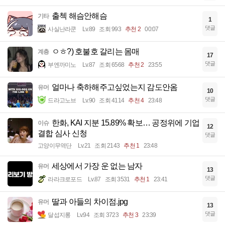
출첵 해슴안해슴
기타
1
댓글
사실난라쿤
Lv.89
조회 993
추천 2
00:07
ㅇㅎ?) 호불호 갈리는 몸매
계층
17
댓글
부엔까미노
Lv.87
조회 6568
추천 2
23:55
얼마나 축하해주고싶었는지 감도안옴
유머
10
댓글
드라고노브
Lv.90
조회 4114
추천 4
23:48
한화, KAI 지분 15.89% 확보… 공정위에 기업
이슈
12
결합 심사 신청
댓글
고양이무역단
Lv.21
조회 2143
추천 1
23:48
세상에서 가장 운 없는 남자
유머
13
댓글
라라크로포드
Lv.87
조회 3531
추천 1
23:41
딸과 아들의 차이점.jpg
유머
13
댓글
달섭지롱
Lv.94
조회 3723
추천 3
23:39