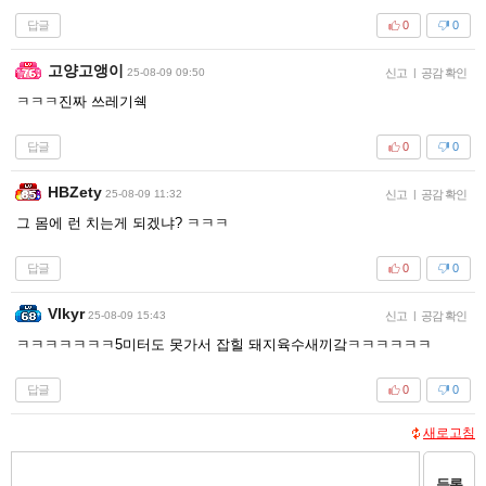
답글
0
0
고양고앵이
25-08-09 09:50
신고
|
공감 확인
ㅋㅋㅋ진짜 쓰레기쉑
답글
0
0
HBZety
25-08-09 11:32
신고
|
공감 확인
그 몸에 런 치는게 되겠냐? ㅋㅋㅋ
답글
0
0
Vlkyr
25-08-09 15:43
신고
|
공감 확인
ㅋㅋㅋㅋㅋㅋㅋ5미터도 못가서 잡힐 돼지육수새끼갘ㅋㅋㅋㅋㅋㅋ
답글
0
0
새로고침
등록