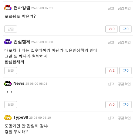
천사강림
25-08-09 07:51
신고
|
공감 확인
포르쉐도 박은겨?
답글
0
0
번실험체
25-08-09 08:00
신고
|
공감 확인
대포차나 타는 일수따까리 아닌가 싶은인상착의 인데
그걸 또 째다가 쳐박히네
한심한새끼
답글
2
0
News
25-08-09 08:03
신고
|
공감 확인
ㅋㅋ
답글
0
0
Type98
25-08-09 08:10
신고
|
공감 확인
도망가면 안 잡힐꺼 같냐
경찰 무시해?