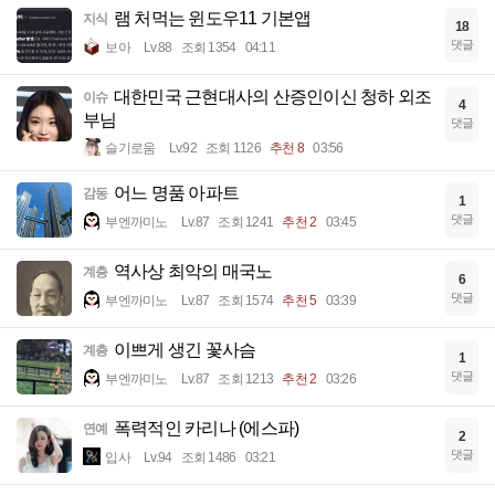
램 처먹는 윈도우11 기본앱
지식
18
댓글
보아
Lv.88
조회 1354
04:11
대한민국 근현대사의 산증인이신 청하 외조
이슈
4
부님
댓글
슬기로움
Lv.92
조회 1126
추천 8
03:56
어느 명품 아파트
감동
1
댓글
부엔까미노
Lv.87
조회 1241
추천 2
03:45
역사상 최악의 매국노
계층
6
댓글
부엔까미노
Lv.87
조회 1574
추천 5
03:39
이쁘게 생긴 꽃사슴
계층
1
댓글
부엔까미노
Lv.87
조회 1213
추천 2
03:26
폭력적인 카리나 (에스파)
연예
2
댓글
입사
Lv.94
조회 1486
03:21