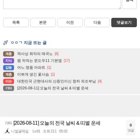
목록
본문
이전
다음
댓글보기
ㅇㅇㄱ 지금 뜨는 글
역사상 최악의 매국노
[6]
계층
램 처먹는 윈도우11 기본앱
[17]
지식
어느 명품 아파트
[1]
감동
이쁘게 생긴 꽃사슴
[1]
계층
대한민국 근현대사의 산증인이신 청하 외조부님
[4]
이슈
[2026-08-11] 오늘의 전국 날씨 & 띠별 운세
기타
[2026-08-11] 오늘의 전국 날씨 & 띠별 운세
기타
0
댓글
니얼굴제길
Lv.81
조회 211
05:02