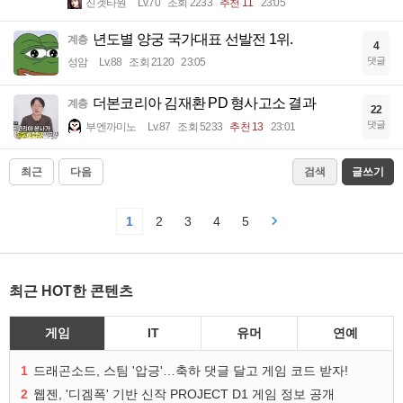
진겟타원
Lv.70
조회 2233
추천 11
23:05
년도별 양궁 국가대표 선발전 1위.
계층
4
댓글
성암
Lv.88
조회 2120
23:05
더본코리아 김재환 PD 형사고소 결과
계층
22
댓글
부엔까미노
Lv.87
조회 5233
추천 13
23:01
최근
다음
검색
글쓰기
1
2
3
4
5
최근 HOT한 콘텐츠
게임
IT
유머
연예
1
드래곤소드, 스팀 '압긍'…축하 댓글 달고 게임 코드 받자!
2
웹젠, '디겜폭' 기반 신작 PROJECT D1 게임 정보 공개