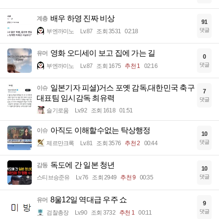
배우 하영 진짜 비상
계층
91
댓글
부엔까미노
Lv.87
조회 3531
02:18
영화 오디세이 보고 집에 가는 길
유머
0
댓글
부엔까미노
Lv.87
조회 1675
추천 1
02:16
일본기자 피셜)거스 포옛 감독,대한민국 축구
이슈
7
대표팀 임시감독 최유력
댓글
슬기로움
Lv.92
조회 1618
01:51
아직도 이해할수없는 탁상행정
이슈
10
댓글
제르만크록
Lv.81
조회 3576
추천 2
00:44
독도에 간 일본 청년
감동
10
댓글
스티브승준유
Lv.76
조회 2949
추천 9
00:35
8울12일 역대급 우주 쇼
유머
9
댓글
검찰총장
Lv.90
조회 3732
추천 1
00:11