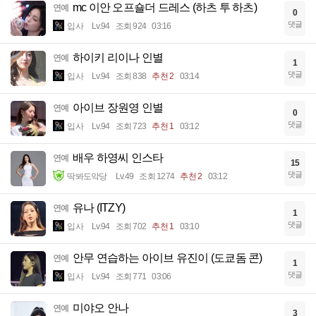
mc 이안 오프숄더 드레스 (하츠 투 하츠)
연예
0
댓글
입사
Lv.94
조회 924
03:16
하이키 리이나 인별
연예
1
댓글
입사
Lv.94
조회 838
추천 2
03:14
아이브 장원영 인별
연예
0
댓글
입사
Lv.94
조회 723
추천 1
03:12
배우 하영씨 인스타
연예
15
댓글
딱봐도악당
Lv.49
조회 1274
추천 2
03:12
유나 (ITZY)
연예
1
댓글
입사
Lv.94
조회 702
추천 1
03:10
안무 연습하는 아이브 유진이 (도쿄돔 콘)
연예
1
댓글
입사
Lv.94
조회 771
03:06
미야오 안나
연예
3