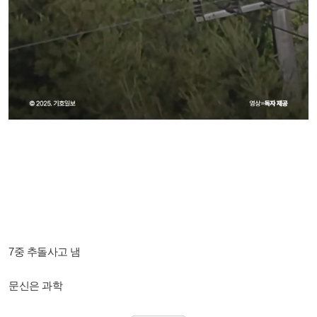
7중 추돌사고 냄
문신은 과학