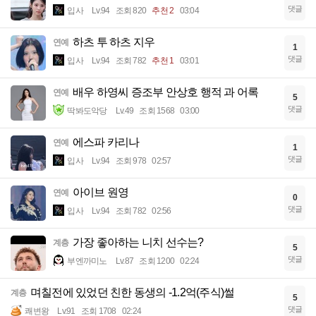
댓글
입사
Lv.94
조회 820
추천 2
03:04
하츠 투 하츠 지우
연예
1
댓글
입사
Lv.94
조회 782
추천 1
03:01
배우 하영씨 증조부 안상호 행적 과 어록
연예
5
댓글
딱봐도악당
Lv.49
조회 1568
03:00
에스파 카리나
연예
1
댓글
입사
Lv.94
조회 978
02:57
아이브 원영
연예
0
댓글
입사
Lv.94
조회 782
02:56
가장 좋아하는 니치 선수는?
계층
5
댓글
부엔까미노
Lv.87
조회 1200
02:24
며칠전에 있었던 친한 동생의 -1.2억(주식)썰
계층
5
댓글
쾌변왕
Lv.91
조회 1708
02:24