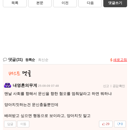
목록
본문
이전
다음
댓글쓰기
댓글
(31)
등록순
|
최신순
새로고침
내영혼의무게
25-08-09 07:48
신고
|
공감 확인
맨날 사회를 향해서 문신을 향한 혐오를 멈춰달라고 하면 뭐하냐
양아치짓하는건 문신충들뿐인데
배려받고 싶으면 행동으로 보이라고, 양아치짓 말고
답글
이동
29
0