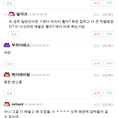
답글
1
0
빌쟈크
25-08-09 08:52
신고
|
공감 확인
저 경우 일반인이면 ㅈ됫다 어카지 튈까? 튀면 잡히고 더 큰 처벌받겠
지? 이 사고라면 쟤들은 튈까? 에서 바로 튀는거임
답글
0
0
무적아레스
25-08-09 08:51
신고
|
공감 확인
저런
답글
0
0
해아래바람
25-08-09 08:52
신고
|
공감 확인
흔한 문신충
답글
0
0
zeliard
25-08-09 08:57
신고
|
공감 확인
아니 그걸 다 해놓고 왜 도망을 가 ㅋㅋㅋㅋ 도주 때문에 잡혀들어 갈
수 있는데