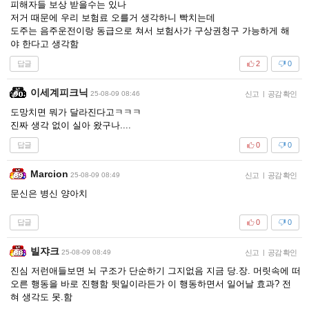
피해자들 보상 받을수는 있나
저거 때문에 우리 보험료 오를거 생각하니 빡치는데
도주는 음주운전이랑 동급으로 쳐서 보험사가 구상권청구 가능하게 해
야 한다고 생각함
답글
2
0
이세계피크닉
25-08-09 08:46
신고
|
공감 확인
도망치면 뭐가 달라진다고ㅋㅋㅋ
진짜 생각 없이 실아 왔구나....
답글
0
0
Marcion
25-08-09 08:49
신고
|
공감 확인
문신은 병신 양아치
답글
0
0
빌쟈크
25-08-09 08:49
신고
|
공감 확인
진심 저런애들보면 뇌 구조가 단순하기 그지없음 지금 당.장. 머릿속에 떠
오른 행동을 바로 진행함 뒷일이라든가 이 행동하면서 일어날 효과? 전
혀 생각도 못.함