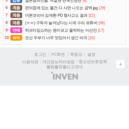
감동
[8]
일본챔피언을. 박살낸 한국인청년
6
계층
[29]
편의점에 있는 물건 다 사면 나오는 금액.jpg
7
계층
[22]
더본코리아 김재환 PD 형사고소 결과
8
계층
[38]
(ㅎㅂ) 구독자 늘어났다는 시계 수리 유튜버
9
연예
[17]
하프타임쇼하는 원이보고 울컥하는 이선민
10
유머
[15]
조선 두부가 너무 맛있어서 생긴 비극
로그인
PC화면
퀵링크
설정
청소년보호정책
이용약관
개인정보처리방침
▲
불법촬영물신고안내
(주)
인
벤