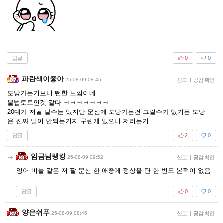
답글
0
0
파란색이좋아
25-08-09 08:45
신고
|
공감 확인
도망가는거보니 뻔한 느낌이네
불법토토인것 같다 ㅋㅋㅋㅋㅋㅋㅋ
20대가 저걸 탈수는 있지만 문신에 도망가는건 그럴수가 없거든 도망
은 진짜 말이 안되는거지 구린게 있으니 저러는거
답글
2
0
임금님랭킹
25-08-09 09:52
신고
|
공감 확인
잉어 비늘 같은 저 팔 문신 한 애중에 정상을 단 한 번도 본적이 없음
답글
0
0
양은쉬푸
25-08-09 08:46
신고
|
공감 확인