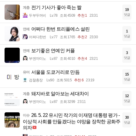
전기 기사가 좋아 죽는 짤
계층
19
댓글
두부두꺼비
Lv.78
조회 4509
추천 1
23:31
어쩌다 한번 트리플에스 설린
연예
1
댓글
어쩌다한번
Lv.77
조회 1765
추천 2
23:30
보기좋은 연예인 커플
연예
3
댓글
부엔까미노
Lv.87
조회 4010
추천 4
23:21
서울을 도쿄거리로 만듬
유머
15
댓글
검찰총장
Lv.90
조회 5015
추천 6
23:19
돼지바로 알아보는 세대차이
계층
12
댓글
부엔까미노
Lv.87
조회 3299
23:11
26. 5. 22 유시민 작가의 이재명 대통령 평가 -
이슈
30
이상적 사회를 만들겠다는 야망을 장착한 공화주
댓글
의자