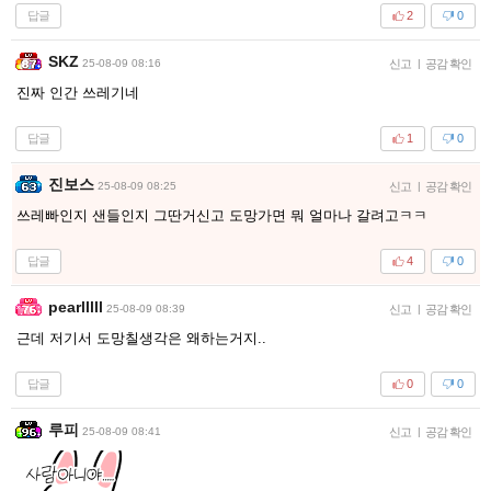
답글
2
0
SKZ
25-08-09 08:16
신고
|
공감 확인
진짜 인간 쓰레기네
답글
1
0
진보스
25-08-09 08:25
신고
|
공감 확인
쓰레빠인지 샌들인지 그딴거신고 도망가면 뭐 얼마나 갈려고ㅋㅋ
답글
4
0
pearlllll
25-08-09 08:39
신고
|
공감 확인
근데 저기서 도망칠생각은 왜하는거지..
답글
0
0
루피
25-08-09 08:41
신고
|
공감 확인