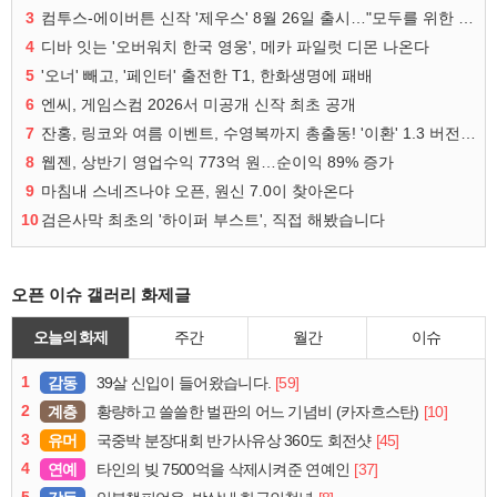
3
컴투스-에이버튼 신작 '제우스' 8월 26일 출시…"모두를 위한 경쟁"
4
디바 잇는 '오버워치 한국 영웅', 메카 파일럿 디몬 나온다
5
'오너' 빼고, '페인터' 출전한 T1, 한화생명에 패배
6
엔씨, 게임스컴 2026서 미공개 신작 최초 공개
7
잔홍, 링코와 여름 이벤트, 수영복까지 총출동! '이환' 1.3 버전 방송 정리
8
웹젠, 상반기 영업수익 773억 원…순이익 89% 증가
9
마침내 스네즈나야 오픈, 원신 7.0이 찾아온다
10
검은사막 최초의 '하이퍼 부스트', 직접 해봤습니다
오픈 이슈 갤러리 화제글
오늘의 화제
주간
월간
이슈
1
감동
[59]
39살 신입이 들어왔습니다.
2
계층
[10]
황량하고 쓸쓸한 벌판의 어느 기념비 (카자흐스탄)
3
유머
[45]
국중박 분장대회 반가사유상 360도 회전샷
4
연예
[37]
타인의 빚 7500억을 삭제시켜준 연예인
5