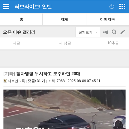
러브라이브!
인벤
홈
자게
이미지판
오픈 이슈 갤러리
전체보기
공
검
글
지
색
내글
내 댓글
10추글
on/off
쓰
기
[기타]
정차명령 무시하고 도주하던 20대
제르만크록
댓글: 31 개
조회:
7968
2025-08-09 07:45:11