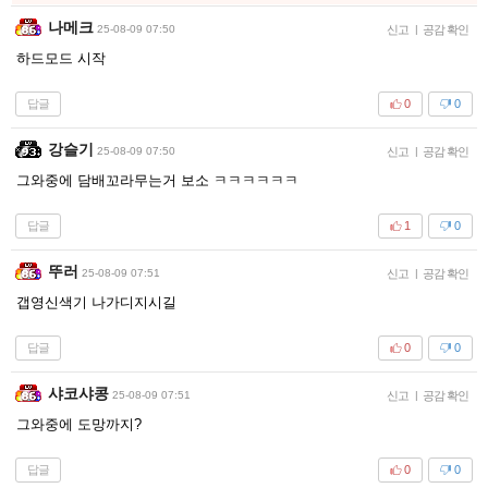
나메크
25-08-09 07:50
신고
|
공감 확인
하드모드 시작
답글
0
0
강슬기
25-08-09 07:50
신고
|
공감 확인
그와중에 담배꼬라무는거 보소 ㅋㅋㅋㅋㅋㅋ
답글
1
0
뚜러
25-08-09 07:51
신고
|
공감 확인
갭영신색기 나가디지시길
답글
0
0
샤코샤콩
25-08-09 07:51
신고
|
공감 확인
그와중에 도망까지?
답글
0
0