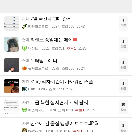
7월 국산차 판매 순위
기타
3
댓글
라라크로포드
Lv.87
조회 105
21:43
리센느 쫑알대는 메이
연예
4
댓글
대센느
Lv.91
조회 371
추천 1
21:30
워터밤 _ 예나
연예
4
댓글
돌체콜드부르
Lv.79
조회 853
21:24
ㅇㅎ) 막차시간이 가까워진 커플
계층
4
댓글
Earth
Lv.96
조회 1778
21:21
지금 북한 삼지연시 지역 날씨
사진
10
댓글
아인하샤드
Lv.70
조회 1353
추천 1
21:19
산소에 간 울집 댕댕이 ㄷㄷㄷ.JPG
사진
2
댓글
Inven서현
Lv.81
조회 1307
추천 1
21:18