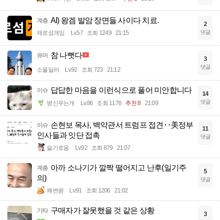
AI) 왕겜 발암 장면들 사이다 치료.
계층
2
댓글
제로섬게임
Lv.57
조회 1249
21:15
참 나뻣다
유머
3
댓글
소울딜러
Lv.92
조회 723
21:12
답답한 마음을 이런식으로 풀어 미안합니다
이슈
14
댓글
병신무는개
Lv.86
조회 1176
추천 8
21:09
손현보 목사, 백악관서 트럼프 접견‥美정부
이슈
11
인사들과 잇단 접촉
댓글
슬기로움
Lv.92
조회 879
21:07
아까 소나기가 깔짝 떨어지고 난후(일기주
계층
5
의)
댓글
쾌변왕
Lv.91
조회 1206
21:02
구매자가 잘못했을 것 같은 상황
기타
3