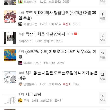
댓글
히스파니에
Lv.91
조회 1982
20:57
로또 제1236회차 당첨번호 (2026년 08월 08
기타
9
일 추첨)
댓글
사실난라쿤
Lv.89
조회 1234
추천 1
20:52
목장에 처음 와본 강아지 ㅋㅋ
계층
1
댓글
아이스티이
Lv.32
조회 823
20:51
(스포?일수도) 지도로 보는 오디세우스의 여
기타
12
정
댓글
옆사마
Lv.87
조회 1257
20:49
차가 없는 사람은 모르는 주말에 나가기 싫은
유머
12
이유
댓글
낭만블루스
Lv.91
조회 1825
추천 1
20:49
지금 날씨
기타
5
댓글
문정
Lv.88
조회 1034
20:47