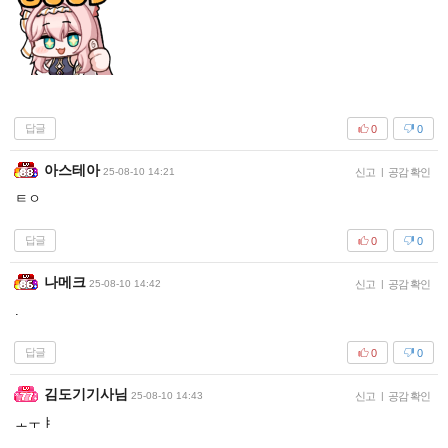
답글
0
0
아스테아
25-08-10 14:21
신고
|
공감 확인
ㅌㅇ
답글
0
0
나메크
25-08-10 14:42
신고
|
공감 확인
.
답글
0
0
김도기기사님
25-08-10 14:43
신고
|
공감 확인
ㅗㅜㅑ