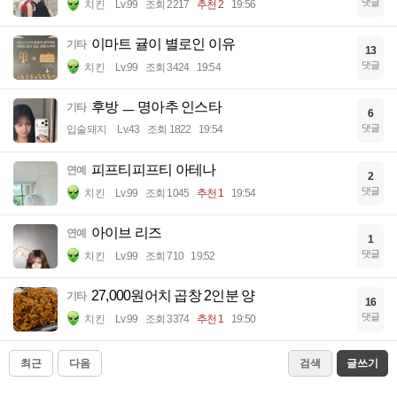
댓글
치킨
Lv.99
조회 2217
추천 2
19:56
이마트 귤이 별로인 이유
기타
13
댓글
치킨
Lv.99
조회 3424
19:54
후방 ㅡ 명아추 인스타
기타
6
댓글
입술돼지
Lv.43
조회 1822
19:54
피프티피프티 아테나
연예
2
댓글
치킨
Lv.99
조회 1045
추천 1
19:54
아이브 리즈
연예
1
댓글
치킨
Lv.99
조회 710
19:52
27,000원어치 곱창 2인분 양
기타
16
댓글
치킨
Lv.99
조회 3374
추천 1
19:50
최근
다음
검색
글쓰기