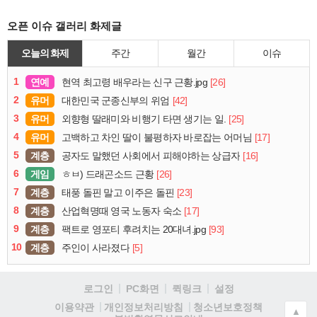
오픈 이슈 갤러리 화제글
오늘의 화제
주간
월간
이슈
1
연예
[26]
현역 최고령 배우라는 신구 근황.jpg
2
유머
[42]
대한민국 군종신부의 위엄
3
유머
[25]
외향형 딸래미와 비행기 타면 생기는 일.
4
유머
[17]
고백하고 차인 딸이 불평하자 바로잡는 어머님
5
계층
[16]
공자도 말했던 사회에서 피해야하는 상급자
6
게임
[26]
ㅎㅂ) 드래곤소드 근황
7
계층
[23]
태풍 돌핀 말고 이주은 돌핀
8
계층
[17]
산업혁명때 영국 노동자 숙소
9
계층
[93]
팩트로 영포티 후려치는 20대녀.jpg
10
계층
[5]
주인이 사라졌다
로그인
PC화면
퀵링크
설정
청소년보호정책
이용약관
개인정보처리방침
▲