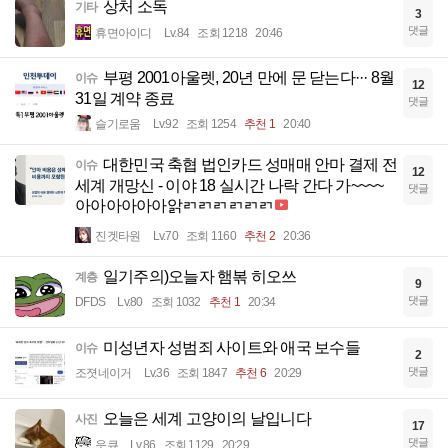
상처 소독
기타
3
댓글
휴면아이디
Lv.84
조회 1218
20:46
부평 2001아울렛, 20년 만에 문 닫는다··· 8월
이슈
12
31일 계약 종료
댓글
슬기로움
Lv.92
조회 1254
추천 1
20:40
대한민국 축협 법인카드 성매매 안마 결제 전
이슈
12
세계 개망신 - 이야 18 실시간 나락 간다 가~~~~
댓글
아아아아아아앍ㄺㄺㄺㄺㄺㄺ
진겟타원
Lv.70
조회 1160
추천 2
20:36
일기주의)오늘자 햄볶 히오쓰
계층
9
댓글
DFDS
Lv.80
조회 1032
추천 1
20:34
미성년자 성범죄 사이트와 애국 보수들
이슈
2
댓글
조졋네이거
Lv.36
조회 1847
추천 6
20:29
오늘은 세계 고양이의 날입니다
사진
17
댓글
읏큐
Lv.86
조회 1129
20:29