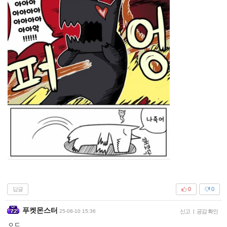
답글
0
0
푸켓몬스터
25-08-10 15:36
신고
|
공감 확인
ㅇㄷ