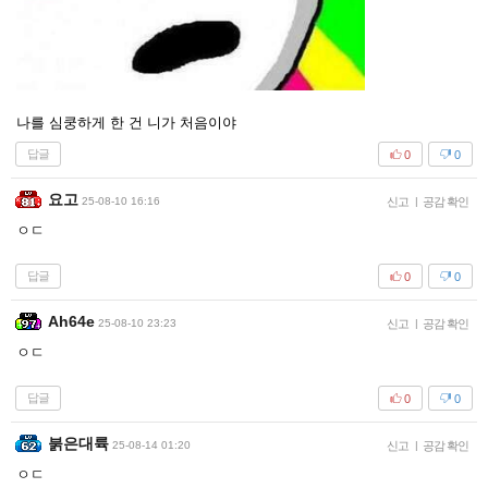
나를 심쿵하게 한 건 니가 처음이야
답글
0
0
요고
25-08-10 16:16
신고
|
공감 확인
ㅇㄷ
답글
0
0
Ah64e
25-08-10 23:23
신고
|
공감 확인
ㅇㄷ
답글
0
0
붉은대륙
25-08-14 01:20
신고
|
공감 확인
ㅇㄷ