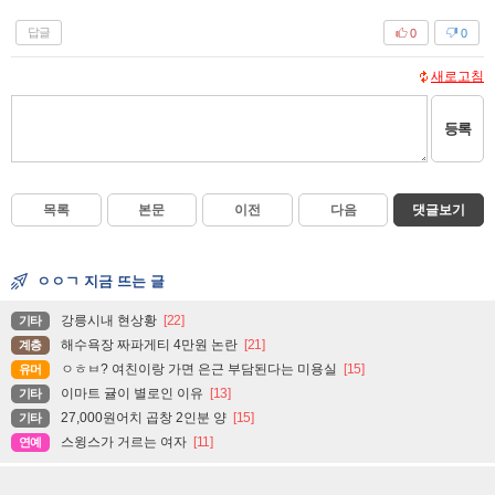
답글
0
0
새로고침
등록
목록
본문
이전
다음
댓글보기
ㅇㅇㄱ 지금 뜨는 글
강릉시내 현상황
[22]
기타
해수욕장 짜파게티 4만원 논란
[21]
계층
ㅇㅎㅂ? 여친이랑 가면 은근 부담된다는 미용실
[15]
유머
이마트 귤이 별로인 이유
[13]
기타
27,000원어치 곱창 2인분 양
[15]
기타
스윙스가 거르는 여자
[11]
연예