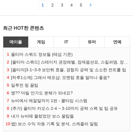
1
2
3
4
5
최근 HOT한 콘텐츠
메이플
게임
IT
유머
연예
1
울티마 스쿼드 정보들 (테섭 기준)
2
[울티마 스쿼드] 스테이지 권장레벨, 잠재옵션표, 스킬퍼뎀, 장비 리스트 및 능력치 공유
3
[울티마]3-1~3-9 보만튀 효율, 경험치 공략 및 소소한 컨트롤 팁
4
[하루1소재] 그래서 메포샵, 모멘텀 효율 얼마나 좋음?
5
일루전 링 꿀팁
6
엥?? 마빌 안가도 분해가 되네요?
7
뉴비에서 메잘알까지 1편 - 쿨타임 시스템
8
(추가) 울티마 카오스 2-4 ~ 3-10까지 공략 스펙 및 팁 공유
9
내가 뉴비때 몰랐었던 보스 꿀팁들
10
앱) 보스 수익 자동 기록 및 분석, 스케줄러 알림