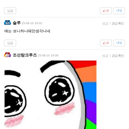
답글
0
0
슬루
25-08-10 16:02
신고
|
공감 확인
얘는 보니하니때만생각나네
답글
0
0
조선탐크루즈
25-08-10 16:06
신고
|
공감 확인