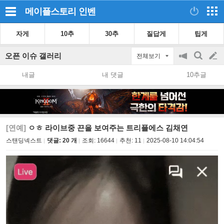
메이플스토리
인벤
자게
10추
30추
질답게
팁게
오픈 이슈 갤러리
전체보기
공
검
글
지
색
내글
내 댓글
10추글
on/off
쓰
기
[연예]
ㅇㅎ 라이브중 끈을 보여주는 트리플에스 김채연
스탠딩넥스트
댓글: 20 개
조회:
16644
추천:
11
2025-08-10 14:04:54