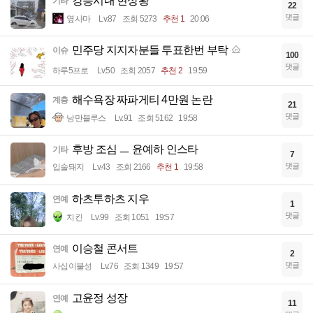
강릉시내 현상황
기타
22
댓글
옆사마
Lv.87
조회 5273
추천 1
20:06
민주당 지지자분들 투표한번 부탁
이슈
100
댓글
하루5프로
Lv.50
조회 2057
추천 2
19:59
해수욕장 짜파게티 4만원 논란
계층
21
댓글
낭만블루스
Lv.91
조회 5162
19:58
후방 조심 ㅡ 윤예하 인스타
기타
7
댓글
입술돼지
Lv.43
조회 2166
추천 1
19:58
하츠투하츠 지우
연예
1
댓글
치킨
Lv.99
조회 1051
19:57
이승철 콘서트
연예
2
댓글
사십이불성
Lv.76
조회 1349
19:57
고윤정 성장
연예
11