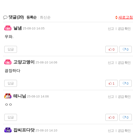
댓글
(20)
등록순
|
최신순
새로고침
닐냄
25-08-10 14:05
신고
|
공감 확인
우와.
답글
0
0
고양고앵이
25-08-10 14:06
신고
|
공감 확인
굉장하다
답글
1
0
테니님
25-08-10 14:06
신고
|
공감 확인
ㅇㅇ
답글
0
0
잡씨프다닷
25-08-10 14:10
신고
|
공감 확인