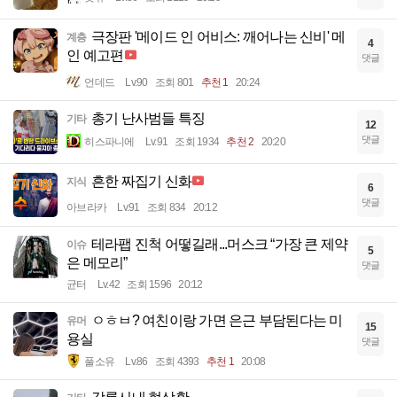
극장판 '메이드 인 어비스: 깨어나는 신비' 메
계층
4
인 예고편
댓글
언데드
Lv.90
조회 801
추천 1
20:24
총기 난사범들 특징
기타
12
댓글
히스파니에
Lv.91
조회 1934
추천 2
20:20
흔한 짜집기 신화
지식
6
댓글
아브라카
Lv.91
조회 834
20:12
테라팹 진척 어떻길래...머스크 “가장 큰 제약
이슈
5
은 메모리”
댓글
균터
Lv.42
조회 1596
20:12
ㅇㅎㅂ? 여친이랑 가면 은근 부담된다는 미
유머
15
용실
댓글
풀소유
Lv.86
조회 4393
추천 1
20:08