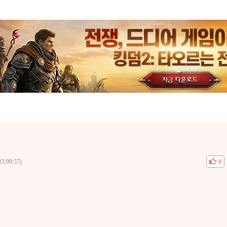
23:09:57)
공감
비공
9