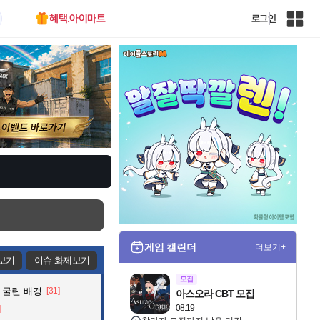
혜택.아이마트
로그인
인
벤
전
체
사
이
트
맵
게임 캘린더
더보기+
보기
이슈 화제보기
모집
 굴린 배경
[31]
아스오라 CBT 모집
08.19
]