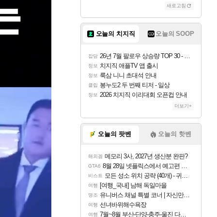
새로고침
오늘의 치지직
오늘의 SOOP
26년 7월 팔로우 상승량 TOP 30 - 월간 치지직
잡담
치지직 애플TV 앱 출시
정보
룩삼 니니 초대석 안내
정보
봉누도2 두 번째 티저 - 일상
클립
2026 치지직 이리대회 오픈컵 안내
정보
더보기+
오늘의 팟벤
오늘의 핫벤
메모리 3사, 2027년 생산분 완판?
해외겜
8월 28일 넷플릭스에서 예고편 공개 예정
GTA6
모든 성소 위치 공략 (40개) - 귀환한 영혼 도전과제
비스트
[여행_국내] 남해 독일마을
여행
유니버스 채널 특별 코너 | 자신만의 스타일
명조
선녀바위해수욕장
여행
7월~8월 부산-단양-충주-울진 다녀왔어요~
여행