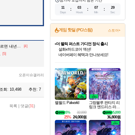
참가자 모집까지 남은 기간
11
03
07
27
Days
Hours
Min
Sec
게임 핫딜 (PC/스팀)
스토어+
더 렐릭 퍼스트 가디언 정식 출시
년부터 상용화'
[4]
설화x하드코어 액션!
로
[5]
네이버페이 혜택과 만나보세요!
인벤게임즈 8월 특별 할인!
드래곤소드: 어웨이크닝 입점!
문명 7 특별 할인!
마블 투혼 파이팅 소울즈 정식출시!
귀무자: 검의 길 예약 판매 중!
비스트 오브 리인카네이션 정식 출시!
커세어 코브 출시 기념 할인!
베데스다 40주년 기념 할인 중!
캡콤 프렌차이즈 할인 진행 중!
캡콤 일부 상품 상시 할인
스타워즈 은하계 레이서
로블록스 기프트 카드 공식 입점
인기 퍼블리셔 모음!
스팀으로 만나는 드래곤소드!
조선&고려 DLC 출시 예정
마블 히어로 총 출동&화려한 격투!
10% 할인과
게임프릭 신작 IP
해적'섬'을 발전시키자!
베데스다의 명작들을
몬헌, 바하 등 인기 IP를
몬헌 와일즈 & 드래곤즈 도그마2
인벤게임즈에서 10% 추가 적립
Robux를 가장 안전하고
최대 90% 할인가를 만나보세요!
네이버혜택과 함께 만나보세요!
50%할인&추가 적립까지!
네이버 포인트 혜택까지!
이니&베니 혜택까지!
네이버 혜택가와 함께 예약하세요!
할인&네이버혜택으로 만나보세요!
40주년 프로모션으로 만나보세요!
할인가에 만나보세요!
일부 에디션 상시 할인!
혜택으로 예약 판매 중
편안하게 충전하세요
오픈이슈갤러리
조회:
10,498
추천:
7
팰월드 Palworld
그랑블루 판타지 리
목록
|
댓글(
31
)
링크 엔드리스 라그
나로크 업그레이드
5%
32,000
5,000
킷 Granblue Fantasy
25%
24,000원
36,800원
Relink Endless Ragn
arok Upgrade Kit DL
C