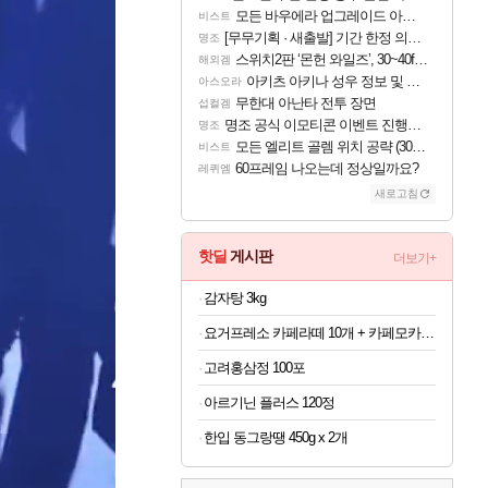
모든 바우에라 업그레이드 아이템 획득 위치 공략 (89개)
비스트
[무무기획 · 새출발] 기간 한정 의뢰 이벤트
명조
스위치2판 ‘몬헌 와일즈’, 30~40fps 목표 추정
해외겜
아키츠 아키나 성우 정보 및 주요 필모
아스오라
무한대 아난타 전투 장면
섭컬겜
명조 공식 이모티콘 이벤트 진행해봤습니다! 참여부터 추첨까지????
명조
모든 엘리트 골렘 위치 공략 (30개) - 방랑 결투가
비스트
60프레임 나오는데 정상일까요?
레퀴엠
새로고침
핫딜
게시판
더보기+
감자탕 3kg
요거프레소 카페라떼 10개 + 카페모카 10개
고려홍삼정 100포
아르기닌 플러스 120정
한입 동그랑땡 450g x 2개