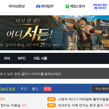
최대 90% 할인
라이브/영상
게이밍/IT
게임스토어
8월 프로모션
지식
NPC
지도 시뮬
 보고 싶은 유머 글이나 이미지를 올려보세요!
오늘의 화제
주간
월간
이슈
지난 화제
[30]
나영석 피디가 1박2일때 출연자들을
유머
다 찼다는 미용실
[15]
파브리도 이해 안가는 한국 음식
[36
유머