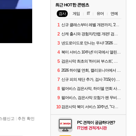
최근 HOT한 콘텐츠
검사
게임
IT
유머
연예
1
신규 클래스부터 레벨 개편까지, '2026 검은사막 하이델 연회' 총정리
2
신캐 출시와 경험치/만렙 개편! 검사 2026 하이델 연회 모아보기
3
넨도로이드로 만나는 우사! '2026 하이델 연회' 막바지 깜짝 공개
4
북미 서비스 10주년! 미국에서 열린 '검은사막 하이델 연회'
5
검은사막 최초의 '하이퍼 부스트', 직접 해봤습니다
6
2026 하이델 연회, 캘리포니아에서 개최
7
신규 피의 제단 추가, 검사 7/15(수) 패치 핵심 정리
8
펄어비스 검은사막, 하이델 연회 사전 이벤트 시작
9
펄어비스, 검은사막 모험가 팬 무비 '마디걸스' 글로벌 상영회 개최
10
검은사막 북미 서비스 10주년, "다음 10년도 우리만의 액션으로"
스팸신고
추천 확인
PC 견적이 궁금하다면?
IT인벤 견적게시판