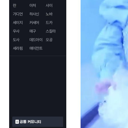
란
아처
샤이
가디언
하사신
노바
세이지
커세어
드카
우사
매구
스칼라
도사
데드아이
오공
세라핌
에이전트
공통 커뮤니티