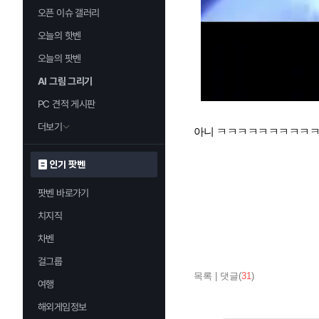
오픈 이슈 갤러리
오늘의 핫벤
오늘의 팟벤
AI 그림 그리기
PC 견적 게시판
더보기
아니 ㅋㅋㅋㅋㅋㅋㅋㅋㅋ
인기 팟벤
팟벤 바로가기
치지직
차벤
걸그룹
목록
|
댓글(
31
)
여행
해외게임정보