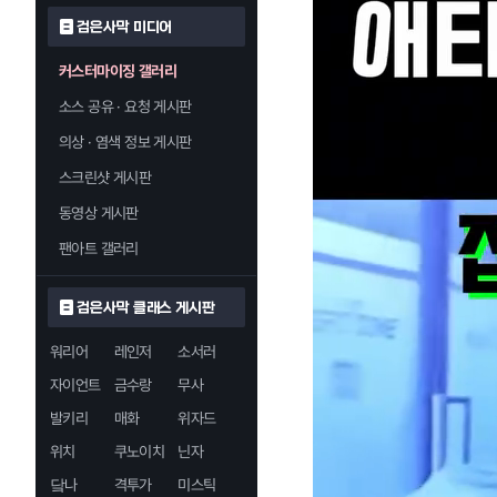
검은사막 미디어
커스터마이징 갤러리
소스 공유 · 요청 게시판
의상 · 염색 정보 게시판
스크린샷 게시판
동영상 게시판
팬아트 갤러리
검은사막 클래스 게시판
워리어
레인저
소서러
자이언트
금수랑
무사
발키리
매화
위자드
위치
쿠노이치
닌자
닼나
격투가
미스틱