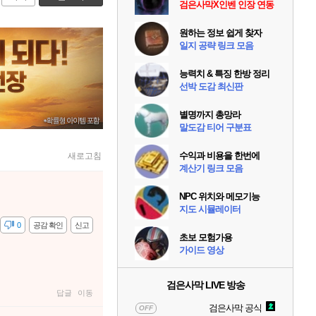
검은사막X인벤 인장 연동
원하는 정보 쉽게 찾자
일지 공략 링크 모음
능력치 & 특징 한방 정리
선박 도감 최신판
별명까지 총망라
말도감 티어 구분표
수익과 비용을 한번에
새로고침
계산기 링크 모음
NPC 위치와 메모기능
지도 시뮬레이터
감
0
공감 확인
신고
초보 모험가용
가이드 영상
검은사막 LIVE 방송
답글
이동
검은사막 공식
OFF