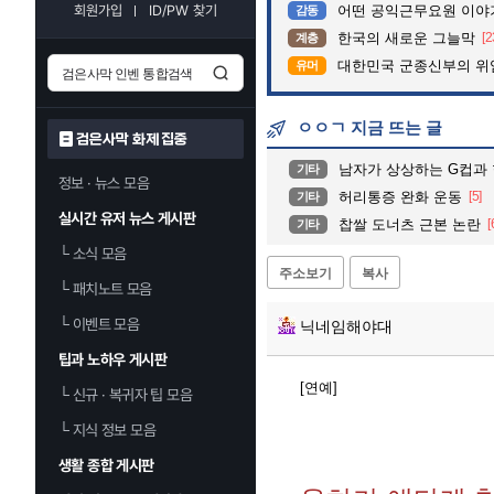
회원가입
ID/PW 찾기
어떤 공익근무요원 이야
감동
한국의 새로운 그늘막
[2
계층
대한민국 군종신부의 위
유머
ㅇㅇㄱ 지금 뜨는 글
검은사막 화제 집중
남자가 상상하는 G컵과 
기타
정보 · 뉴스 모음
허리통증 완화 운동
[5]
기타
실시간 유저 뉴스 게시판
찹쌀 도너츠 근본 논란
[
기타
└
소식 모음
주소보기
복사
└
패치노트 모음
└
이벤트 모음
닉네임해야대
팁과 노하우 게시판
[연예]
└
신규 · 복귀자 팁 모음
└
지식 정보 모음
생활 종합 게시판