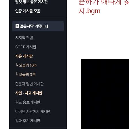
윤하가 애타게 
탈것 정보 공유 게시판
자.bgm
인증 게시물 모음
검은사막 커뮤니티
치지직 팟벤
SOOP 게시판
자유 게시판
└
오늘의 10추
└
오늘의 3추
질문과 답변 게시판
사건 · 사고 게시판
길드 홍보 게시판
아이템 자랑하기 게시판
강화 후기 게시판