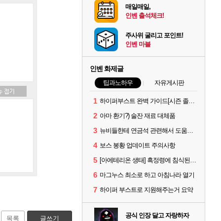
매일매일,
인벤 출석체크!
주사위 굴리고 포인트!
인벤 마블
인벤 화제글
팁과노하우
자유게시판
1
하이퍼부스트 완벽 가이드[시즌 졸업 부터 공방합 750까지] _ 21시간 26분 컷 성장 꿀팁 총 정리
2
아마 환기?) 술잔 재료 대체품
3
뉴비들한테 연금석 관련해서 도움이 될까해서..(벨의심장 등)
4
보스 봉황 업데이트 주의사항
5
[아에테리온 생태] 흑정령에 침식된 검사/용병
6
마그누스 최소로 하고 아침나라 열기
7
하이퍼 부스트로 지원해주는거 요약
공식 인장 달고 자랑하자
목록
글쓰기