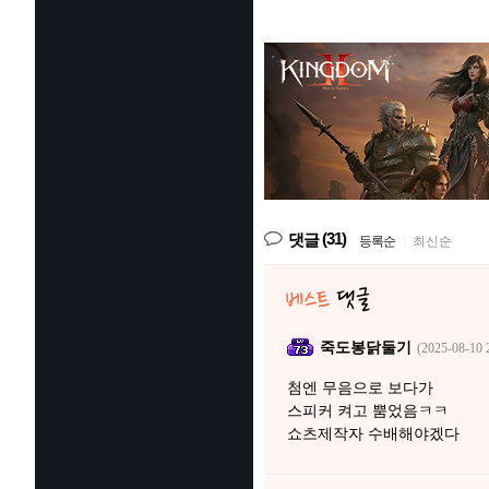
(31)
댓글
등록순
|
최신순
죽도봉닭둘기
(2025-08-10 
첨엔 무음으로 보다가
스피커 켜고 뿜었음ㅋㅋ
쇼츠제작자 수배해야겠다