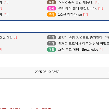
기
[20]
ㅇㅎ?) 순수 골반 재능녀.
[33]
계층
3]
우리 메이 절대 핫걸입니다.
[15]
연예
엄
[23]
1호선 장판파.jpg
[17]
유머
현실 G컵
[5]
고양이 수명 30년으로 증가한다...'빠르면 내
기타
안개낀 도로에서 마주한 성체 버팔
기타
6]
스팀 무료 게임 - Breathedge
[1]
게임
2025-08-10 22:59