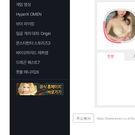
게임 영상
HyperX OMEN
브이 라이징
일곱 개의 대죄: Origin
몬스터헌터 스토리즈3
바이오하자드 레퀴엠
인장
드래곤 퀘스트7
풋볼 매니저26
주소복사
https://www.inven.co.kr/