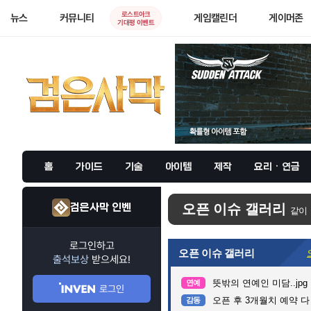
로스트아크
뉴스
커뮤니티
게임캘린더
게이머존
기대평 이벤트
홈
가이드
기술
아이템
제작
요리 · 연금
검은사막 인벤
오픈 이슈 갤러리
같이
로그인하고
오픈 이슈 갤러리
출석보상
받으세요!
뜻밖의 연예인 미담..jpg
연예
로그인
오픈 후 3개월치 예약 
감동