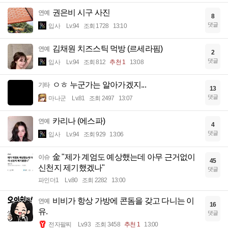
권은비 시구 사진
연예
8
댓글
입사
Lv.94
조회 1728
13:10
김채원 치즈스틱 먹방 (르세라핌)
연예
2
댓글
입사
Lv.94
조회 812
추천 1
13:08
ㅇㅎ 누군가는 알아가겠지...
기타
13
댓글
마나군
Lv.81
조회 2497
13:07
카리나 (에스파)
연예
4
댓글
입사
Lv.94
조회 929
13:06
金 "제가 계엄도 예상했는데 아무 근거없이
이슈
45
신천지 제기했겠나"
댓글
파인더1
Lv.80
조회 2282
13:00
비비가 항상 가방에 콘돔을 갖고 다니는 이
연예
16
유.
댓글
전자팔찌
Lv.93
조회 3458
추천 1
13:00