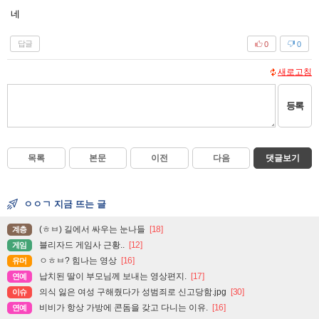
네
답글
0
0
새로고침
등록
목록
본문
이전
다음
댓글보기
ㅇㅇㄱ 지금 뜨는 글
(ㅎㅂ) 길에서 싸우는 눈나들
[18]
계층
블리자드 게임사 근황..
[12]
게임
ㅇㅎㅂ? 힘나는 영상
[16]
유머
납치된 딸이 부모님께 보내는 영상편지.
[17]
연예
의식 잃은 여성 구해줬다가 성범죄로 신고당함.jpg
[30]
이슈
비비가 항상 가방에 콘돔을 갖고 다니는 이유.
[16]
연예