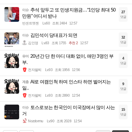
추석 앞두고 또 민생지원금…“1인당 최대 50
이슈
27
만원” 어디서 받나
댓글
빈센트멧젠
Lv.60
조회 2484
12:57
김민석이 당대표가 되면
이슈
32
댓글
김인영
Lv.83
조회 1755
추천 2
12:57
20년간 단 한 마디 대화 없이, 애만 3명인 부
유머
4
부.
댓글
전자팔찌
Lv.93
조회 1956
12:56
AI로 여캠인척 하며 인스타 하면 벌어지는
계층
9
일..
댓글
전자팔찌
Lv.93
조회 2890
12:54
토스로보는 한국인이 미국장에서 많이 사는
이슈
15
거
댓글
Nozdormu
Lv.90
조회 2028
12:54