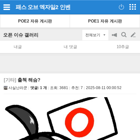
패스 오브 엑자일2
인벤
POE2 자유 게시판
POE1 자유 게시판
오픈 이슈 갤러리
전체보기
공
검
글
지
색
내글
내 댓글
10추글
on/off
쓰
기
[기타]
출첵 해슴?
사실난라쿤
댓글: 1 개
조회:
3681
추천:
7
2025-08-11 00:00:52