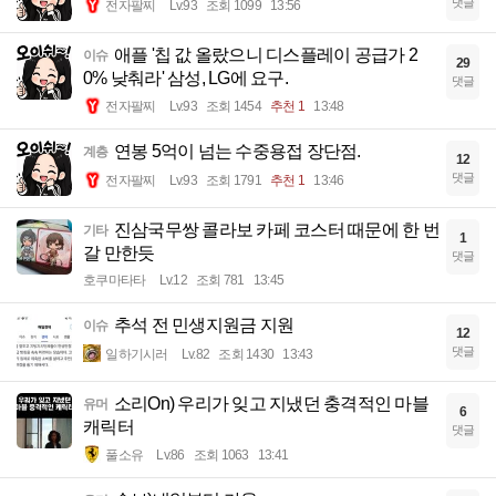
댓글
전자팔찌
Lv.93
조회 1099
13:56
애플 '칩 값 올랐으니 디스플레이 공급가 2
이슈
29
0% 낮춰라' 삼성, LG에 요구.
댓글
전자팔찌
Lv.93
조회 1454
추천 1
13:48
연봉 5억이 넘는 수중용접 장단점.
계층
12
댓글
전자팔찌
Lv.93
조회 1791
추천 1
13:46
진삼국무쌍 콜라보 카페 코스터 때문에 한 번
기타
1
갈 만한듯
댓글
호쿠마타타
Lv.12
조회 781
13:45
추석 전 민생지원금 지원
이슈
12
댓글
일하기시러
Lv.82
조회 1430
13:43
소리On) 우리가 잊고 지냈던 충격적인 마블
유머
6
캐릭터
댓글
풀소유
Lv.86
조회 1063
13:41