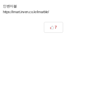
인벤마블
https://imart.inven.co.kr/imarble/
7