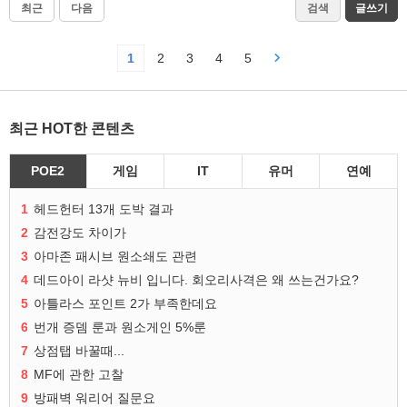
최근
다음
검색
글쓰기
1
2
3
4
5
최근 HOT한 콘텐츠
POE2
게임
IT
유머
연예
1
헤드헌터 13개 도박 결과
2
감전강도 차이가
3
아마존 패시브 원소쇄도 관련
4
데드아이 라샷 뉴비 입니다. 회오리사격은 왜 쓰는건가요?
5
아틀라스 포인트 2가 부족한데요
6
번개 증뎀 룬과 원소게인 5%룬
7
상점탭 바꿀때...
8
MF에 관한 고찰
9
방패벽 워리어 질문요