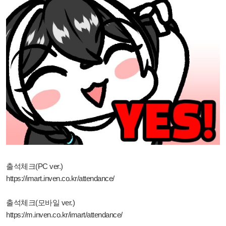
출석체크(PC ver.)
https://imart.inven.co.kr/attendance/
출석체크(모바일 ver.)
https://m.inven.co.kr/imart/attendance/