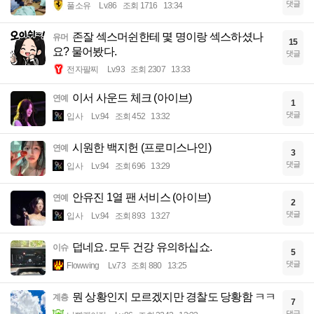
댓글
풀소유
Lv.86
조회 1716
13:34
존잘 섹스머쉰한테 몇 명이랑 섹스하셨나
유머
15
요? 물어봤다.
댓글
전자팔찌
Lv.93
조회 2307
13:33
이서 사운드 체크 (아이브)
연예
1
댓글
입사
Lv.94
조회 452
13:32
시원한 백지헌 (프로미스나인)
연예
3
댓글
입사
Lv.94
조회 696
13:29
안유진 1열 팬 서비스 (아이브)
연예
2
댓글
입사
Lv.94
조회 893
13:27
덥네요. 모두 건강 유의하십쇼.
이슈
5
댓글
Flowwing
Lv.73
조회 880
13:25
뭔 상황인지 모르겠지만 경찰도 당황함 ㅋㅋ
계층
7
댓글