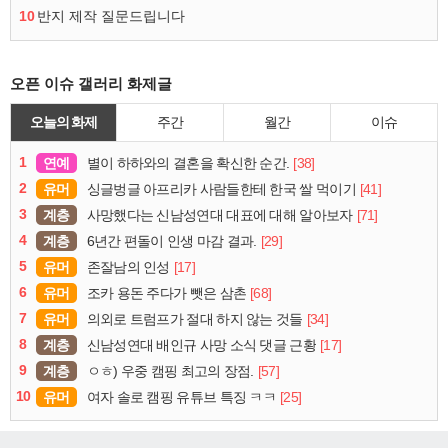
10
반지 제작 질문드립니다
오픈 이슈 갤러리 화제글
오늘의 화제
주간
월간
이슈
1
연예
[38]
별이 하하와의 결혼을 확신한 순간.
2
유머
[41]
싱글벙글 아프리카 사람들한테 한국 쌀 먹이기
3
계층
[71]
사망했다는 신남성연대 대표에 대해 알아보자
4
계층
[29]
6년간 편돌이 인생 마감 결과.
5
유머
[17]
존잘남의 인성
6
유머
[68]
조카 용돈 주다가 뺏은 삼촌
7
유머
[34]
의외로 트럼프가 절대 하지 않는 것들
8
계층
[17]
신남성연대 배인규 사망 소식 댓글 근황
9
계층
[57]
ㅇㅎ) 우중 캠핑 최고의 장점.
10
유머
[25]
여자 솔로 캠핑 유튜브 특징 ㅋㅋ