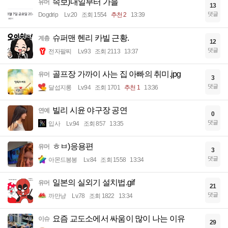
속보)내일부터 가을
유머
13
댓글
Dogdrip
Lv.20
조회 1554
추천 2
13:39
슈퍼맨 헨리 카빌 근황.
계층
12
댓글
전자팔찌
Lv.93
조회 2113
13:37
골프장 가까이 사는 집 아빠의 취미.jpg
유머
3
댓글
달섭지롱
Lv.94
조회 1701
추천 1
13:36
빌리 시윤 야구장 공연
연예
0
댓글
입사
Lv.94
조회 857
13:35
ㅎㅂ)응용편
유머
3
댓글
아몬드봉봉
Lv.84
조회 1558
13:34
일본의 실외기 설치법.gif
유머
21
댓글
까만냥
Lv.78
조회 1822
13:34
요즘 교도소에서 싸움이 많이 나는 이유
이슈
29