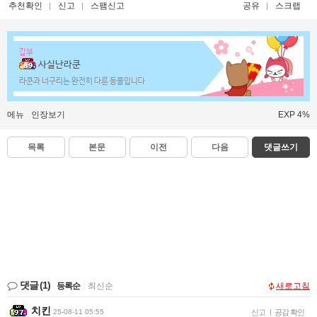
추천확인
신고
스팸신고
공유
스크랩
갑부
사실난라쿤
라쿤과 너구리는 완전히 다른 동물입니다
메뉴
인장보기
EXP 4%
목록
본문
이전
다음
댓글쓰기
댓글
(1)
등록순
|
최신순
새로고침
치킨
25-08-11 05:55
신고
|
공감 확인