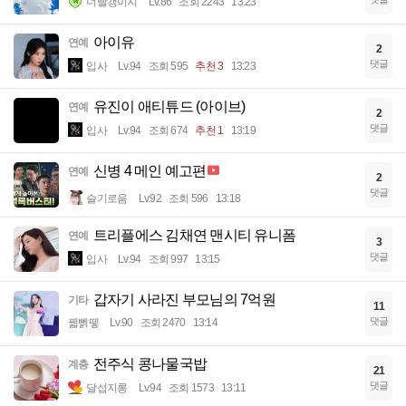
너빨갱이지
Lv.86
조회 2243
13:23
아이유
연예
2
댓글
입사
Lv.94
조회 595
추천 3
13:23
유진이 애티튜드 (아이브)
연예
2
댓글
입사
Lv.94
조회 674
추천 1
13:19
신병 4 메인 예고편
연예
2
댓글
슬기로움
Lv.92
조회 596
13:18
트리플에스 김채연 맨시티 유니폼
연예
3
댓글
입사
Lv.94
조회 997
13:15
갑자기 사라진 부모님의 7억원
기타
11
댓글
꿻뻵뗗
Lv.90
조회 2470
13:14
전주식 콩나물국밥
계층
21
댓글
달섭지롱
Lv.94
조회 1573
13:11