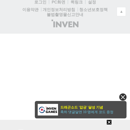
로그인
PC화면
퀵링크
설정
청소년보호정책
이용약관
개인정보처리방침
▲
불법촬영물신고안내
(주)
인
벤
드래곤소드 '압긍' 달성 기념
축하 댓글달면 10 명에게 코드 증정