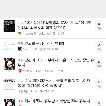
'10대 성매매' 최영중의 문자 보니…"언니도
이슈
0
데려와, 외국女와 함께 성관계"
댓글
제르만크록
Lv.81
조회 59
14:05
믿고보는 닭강정 리뷰.jpg
계층
2
댓글
Earth
Lv.96
조회 153
14:04
남편이 섹스 거부해서 이혼까지 고민 중인 유
계층
10
부녀..
댓글
전자팔찌
Lv.93
조회 763
13:59
수능 절대평가·서·논술형 도입 검토…이 대
이슈
14
통령 "객관식이 아이들 망쳐"
댓글
내란의힘
Lv.79
조회 352
13:58
회사의 50대 유부남과 바람핀 30대 유부녀..
계층
8