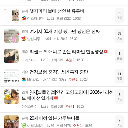
챗지피티 불매 선언한 유튜버
유머
6
댓글
미스터사탄
Lv.92
조회 3322
16:33
여기서 30개 이상 봤다면 당신은 진짜
연예
33
댓글
달섭지롱
Lv.94
조회 2841
16:32
리센느 AI 애니로 만든 리마인 헌정영상
계층
1
댓글
아이스티이
Lv.32
조회 879
추천 2
16:30
건강보험 '충격'…5년 흑자 중단
이슈
11
댓글
Minstre1
Lv.77
조회 3022
추천 1
16:28
[4K][실물영접]인간 고양고양이 | 2026년 리센
연예
1
느 메이 생일카페
댓글
아이스티이
Lv.32
조회 699
추천 1
16:27
20세이하 일본 갸루누나들
유머
9
댓글
너빨갱이지
Lv.86
조회 2478
추천 1
16:26