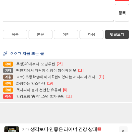
등록
목록
본문
이전
다음
댓글보기
ㅇㅇㄱ 지금 뜨는 글
후방)40대누나. 모닝루틴
[26]
유머
떡인지에서 타락의 상징이 되어버린 옷
[11]
기타
ㅇㅎ) 초등학생때 이미 D컵이였다는 서터리머 츠자..
[11]
계층
화장하는 인스타녀
[19]
유머
챗지피티 불매 선언한 유튜버
[6]
유머
건강보험 '충격'…5년 흑자 중단
[11]
이슈
생각보다 안좋은 라이너 건강 상태
기타
0