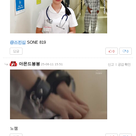
@스킨십
SONE 819
답글
0
0
아몬드봉봉
25-08-11 15:51
신고
|
공감 확인
노잼