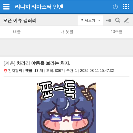
리니지 리마스터
인벤
오픈 이슈 갤러리
전체보기
공
검
글
지
색
내글
내 댓글
10추글
on/off
쓰
기
[계층]
차라리 야동을 보라는 처자.
전자팔찌
댓글: 17 개
조회:
8367
추천:
1
2025-08-11 15:47:32