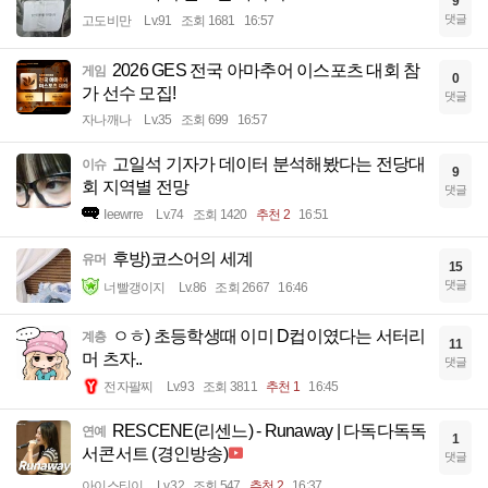
9
댓글
고도비만
Lv.91
조회 1681
16:57
2026 GES 전국 아마추어 이스포츠 대회 참
게임
0
가 선수 모집!
댓글
자나깨나
Lv.35
조회 699
16:57
고일석 기자가 데이터 분석해봤다는 전당대
이슈
9
회 지역별 전망
댓글
Ieewrre
Lv.74
조회 1420
추천 2
16:51
후방)코스어의 세계
유머
15
댓글
너빨갱이지
Lv.86
조회 2667
16:46
ㅇㅎ) 초등학생때 이미 D컵이였다는 서터리
계층
11
머 츠자..
댓글
전자팔찌
Lv.93
조회 3811
추천 1
16:45
RESCENE(리센느) - Runaway | 다독다독독
연예
1
서콘서트 (경인방송)
댓글
아이스티이
Lv.32
조회 547
추천 2
16:37