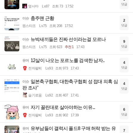
댓글
옆사마
Lv.87
조회 73
17:52
충주맨 근황
이슈
2
댓글
원스타조
Lv.75
조회 208
17:52
뉴박새끼들은 진짜 선이라는걸 모르나
이슈
9
댓글
원스타조
Lv.75
조회 623
추천 1
17:43
12살이 나오는 포르노를 검색한 남자..
유머
4
댓글
전자팔찌
Lv.93
조회 973
17:43
일본축구협회, 대한축구협회 성 접대 의혹 심
이슈
4
판 조사"
댓글
슬기로움
Lv.92
조회 407
17:41
자기 꼴린대로 살아야하는 이유...
유머
6
댓글
전자팔찌
Lv.93
조회 902
17:39
유부남들이 갤럭시 폴드8 구매 허락 받는 유
유머
7