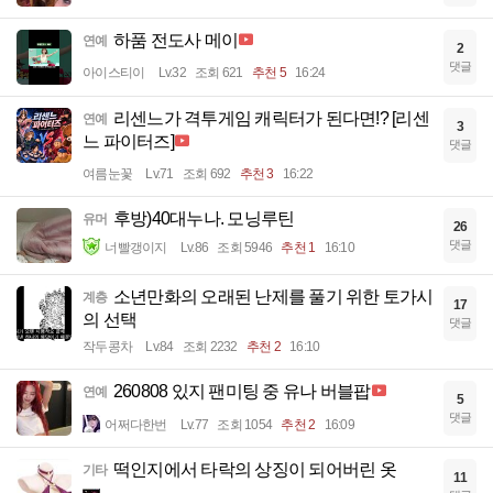
하품 전도사 메이
연예
2
댓글
아이스티이
Lv.32
조회 621
추천 5
16:24
리센느가 격투게임 캐릭터가 된다면!? [리센
연예
3
느 파이터즈]
댓글
여름눈꽃
Lv.71
조회 692
추천 3
16:22
후방)40대누나. 모닝루틴
유머
26
댓글
너빨갱이지
Lv.86
조회 5946
추천 1
16:10
소년만화의 오래된 난제를 풀기 위한 토가시
계층
17
의 선택
댓글
작두콩차
Lv.84
조회 2232
추천 2
16:10
260808 있지 팬미팅 중 유나 버블팝
연예
5
댓글
어쩌다한번
Lv.77
조회 1054
추천 2
16:09
떡인지에서 타락의 상징이 되어버린 옷
기타
11