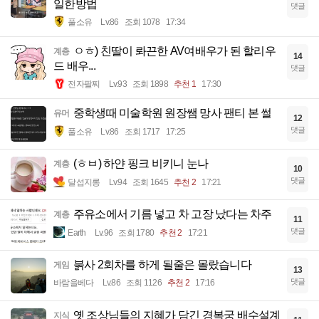
일한방법
댓글
풀소유
Lv.86
조회 1078
17:34
ㅇㅎ) 친딸이 롸끈한 AV여배우가 된 할리우
계층
14
드 배우...
댓글
전자팔찌
Lv.93
조회 1898
추천 1
17:30
중학생때 미술학원 원장쌤 망사 팬티 본 썰
유머
12
댓글
풀소유
Lv.86
조회 1717
17:25
(ㅎㅂ) 하얀 핑크 비키니 눈나
계층
10
댓글
달섭지롱
Lv.94
조회 1645
추천 2
17:21
주유소에서 기름 넣고 차 고장 났다는 차주
계층
11
댓글
Earth
Lv.96
조회 1780
추천 2
17:21
붉사 2회차를 하게 될줄은 몰랐습니다
게임
13
댓글
바람을베다
Lv.86
조회 1126
추천 2
17:16
옛 조상님들의 지혜가 담긴 경복궁 배수설계
지식