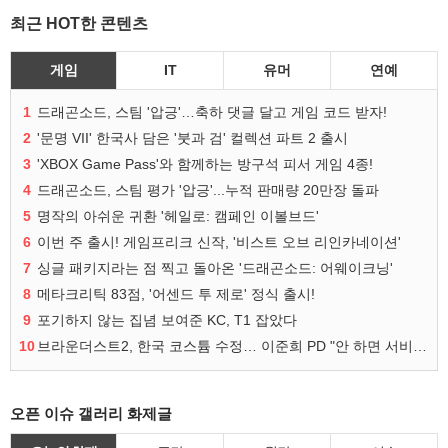
최근 HOT한 콘텐츠
게임
IT
유머
연예
1
드래곤소드, 스팀 '압긍'…축하 댓글 달고 게임 코드 받자!
2
'문명 VII' 한국사 담은 '붓과 검' 컬렉션 파트 2 출시
3
'XBOX Game Pass'와 함께하는 방구석 피서 게임 4종!
4
드래곤소드, 스팀 평가 '압긍'...누적 판매량 20만장 돌파
5
명작의 아쉬운 귀환 '헤일로: 캠페인 이볼브드'
6
이번 주 출시! 게임프리크 신작, '비스트 오브 리인카네이션'
7
싱글 패키지라는 점 찍고 돌아온 '드래곤소드: 어웨이크닝'
8
메타크리틱 83점, '어센드 투 제로' 정식 출시!
9
포기하지 않는 집념 보여준 KC, T1 잡았다
10
브라운더스트2, 한국 코스튬 수정… 이준희 PD "안 하면 서비스 지속 불가"
오픈 이슈 갤러리 화제글