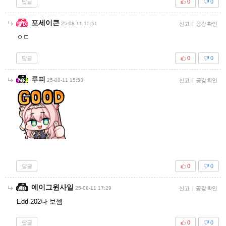
답글
0
0
포세이큰
25-08-11 15:51
신고
|
공감 확인
ㅇㄷ
답글
0
0
루피
25-08-11 15:53
신고
|
공감 확인
답글
0
0
에이그윈사일
25-08-11 17:29
신고
|
공감 확인
Edd-202나 보셈
답글
0
0