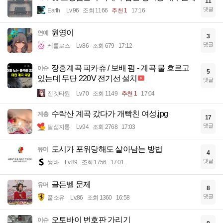
11
댓글
Earth
Lv.96
조회 1166
추천 1
17:16
원영이
연예
3
댓글
케를로스
Lv.86
조회 679
17:12
장흥계곡 피카츄 / 보배 펌 - 계곡 물 흐르고
이슈
5
있는데 무단 220V 전기선 설치
댓글
진겟타원
Lv.70
조회 1149
추천 1
17:04
수락산 계곡 갔다가 개빡친 여성.jpg
계층
17
댓글
달섭지롱
Lv.94
조회 2768
17:03
도시가 포위당해도 살아남는 방법
유머
4
댓글
썽바
Lv.89
조회 1756
17:01
골든벨 문제
유머
8
댓글
풀소유
Lv.86
조회 1360
16:58
오토바이 번호판 가리기
이슈