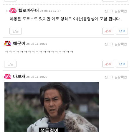
헬로마우터
25-08-11 17:27
신고
|
공감 확인
야동은 포르노도 있지만 에로 영화도 야(한)동영상에 포함 됩니다.
답글
0
0
해군이
25-08-11 16:07
신고
|
공감 확인
ㅋㅋㅋㅋㅋㅋㅋㅋㅋㅋㅋㅋㅋㅋㅋㅋㅋㅋ
답글
0
0
바보개
25-08-11 16:20
신고
|
공감 확인