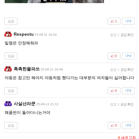
답글
1
0
Respectu
25-08-11 16:44
신고
|
공감 확인
밑캠은 인정해줘라
답글
0
0
촉촉한물파쓰
25-08-11 16:46
신고
|
공감 확인
야동은 참고만 해야지 야동처럼 했다가는 대부분의 여자들이 싫어합니다
답글
0
0
사실넌라쿤
25-08-11 21:12
신고
|
공감 확인
왜품번이 돌아다니는거야
답글
0
0
새로고침