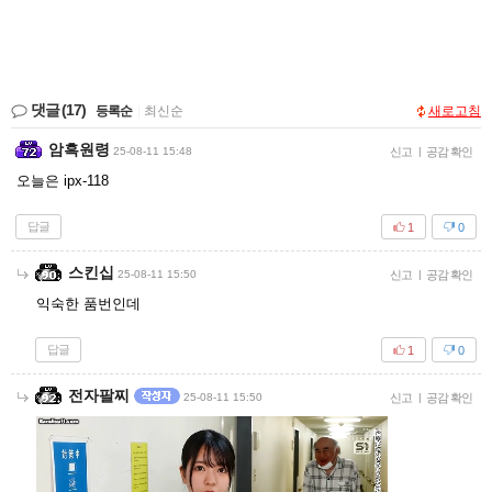
댓글
(17)
등록순
|
최신순
새로고침
암흑원령
25-08-11 15:48
신고
|
공감 확인
오늘은 ipx-118
답글
1
0
스킨십
25-08-11 15:50
신고
|
공감 확인
익숙한 품번인데
답글
1
0
전자팔찌
25-08-11 15:50
신고
|
공감 확인