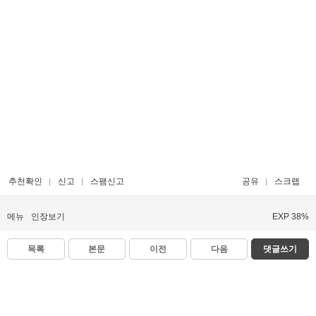
추천확인
신고
스팸신고
공유
스크랩
메뉴
인장보기
EXP 38%
목록
본문
이전
다음
댓글쓰기