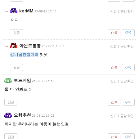
korMM
25-08-11 17:45
신고
|
공감 확인
ㅇㄷ
답글
0
0
아몬드봉봉
25-08-11 18:07
신고
|
공감 확인
@니남친쩔더라
첫댓
답글
0
0
보드게임
25-08-11 15:52
신고
|
공감 확인
둘 다 안봐도 되
답글
0
0
으헝추천
25-08-11 16:02
신고
|
공감 확인
하지만 우리나라는 야동이 불법인걸
답글
0
0