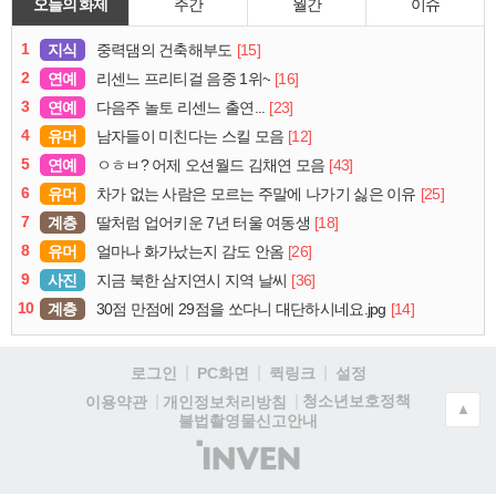
오늘의 화제
주간
월간
이슈
1
지식
[15]
중력댐의 건축해부도
2
연예
[16]
리센느 프리티걸 음중 1위~
3
연예
[23]
다음주 놀토 리센느 출연...
4
유머
[12]
남자들이 미친다는 스킬 모음
5
연예
[43]
ㅇㅎㅂ? 어제 오션월드 김채연 모음
6
유머
[25]
차가 없는 사람은 모르는 주말에 나가기 싫은 이유
7
계층
[18]
딸처럼 업어키운 7년 터울 여동생
8
유머
[26]
얼마나 화가났는지 감도 안옴
9
사진
[36]
지금 북한 삼지연시 지역 날씨
10
계층
[14]
30점 만점에 29점을 쏘다니 대단하시네요.jpg
로그인
PC화면
퀵링크
설정
청소년보호정책
이용약관
개인정보처리방침
▲
불법촬영물신고안내
(주)
인
벤