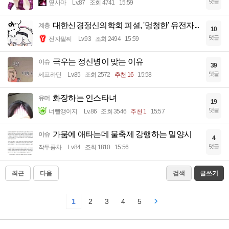
댓글
옆사마
Lv.87
조회 4741
15:59
대한신경정신의학회 피셜, '멍청한' 유전자...
계층
10
댓글
전자팔찌
Lv.93
조회 2494
15:59
극우는 정신병이 맞는 이유
이슈
39
댓글
세프라딘
Lv.85
조회 2572
추천 16
15:58
화장하는 인스타녀
유머
19
댓글
너빨갱이지
Lv.86
조회 3546
추천 1
15:57
가뭄에 애타는데 물축제 강행하는 밀양시
이슈
4
댓글
작두콩차
Lv.84
조회 1810
15:56
최근
다음
검색
글쓰기
1
2
3
4
5