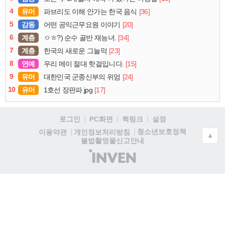
4
유머
[36]
파브리도 이해 안가는 한국 음식
5
감동
[20]
어떤 공익근무요원 이야기
6
계층
[34]
ㅇㅎ?) 순수 골반 재능녀.
7
계층
[23]
한국의 새로운 그늘막
8
연예
[15]
우리 메이 절대 핫걸입니다.
9
유머
[24]
대한민국 군종신부의 위엄
10
유머
[17]
1호선 장판파.jpg
로그인
PC화면
퀵링크
설정
청소년보호정책
이용약관
개인정보처리방침
▲
불법촬영물신고안내
(주)
인
벤