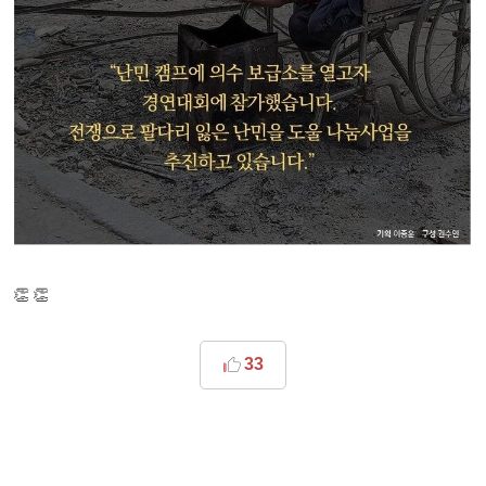
👏 👏
33