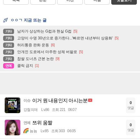
ㅇㅇㄱ 지금 뜨는 글
남자가 상상하는 G컵과 현실 G컵
[5]
기타
고양이 수명 30년으로 증가한다...'빠르면 내년부터 상용화'
[5]
기타
허리통증 완화 운동
[6]
기타
안개낀 도로에서 마주한 성체 버팔로
[5]
기타
찹쌀 도너츠 근본 논란
[9]
기타
클릭 금지
[1]
연예
이거 뭔 내용인지 아시는분
이슈
0
댓글
강철의매
Lv.86
조회 221
06:07
쯔위 움짤
연예
0
댓글
뇸뇸
Lv.85
조회 303
06:05