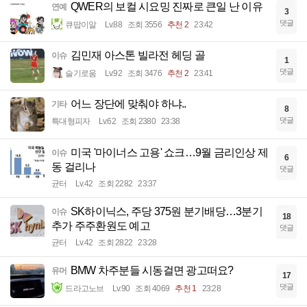
QWER의 보컬 시요밍 진짜로 큰일 난 이유
연예
3
댓글
큐땁이알
Lv.88
조회 3556
추천 2
23:42
김민재 아스톤 빌라전 헤딩 골
이슈
1
댓글
슬기로움
Lv.92
조회 3476
추천 2
23:41
어느 장단에 맞춰야 하냐..
기타
8
댓글
특대형피자
Lv.62
조회 2380
23:38
미국 '마이너스 고용' 쇼크…9월 금리인상 제
이슈
6
동 걸리나
댓글
균터
Lv.42
조회 2282
23:37
SK하이닉스, 주당 375원 분기배당…3분기
이슈
18
추가 주주환원도 예고
댓글
균터
Lv.42
조회 2822
23:28
BMW 차주분들 시동걸면 광고떠요?
유머
17
댓글
드라고노브
Lv.90
조회 4069
추천 1
23:28