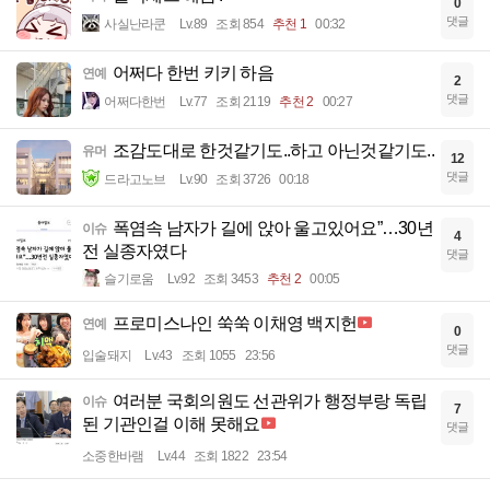
0
댓글
사실난라쿤
Lv.89
조회 854
추천 1
00:32
어쩌다 한번 키키 하음
연예
2
댓글
어쩌다한번
Lv.77
조회 2119
추천 2
00:27
조감도대로 한것같기도..하고 아닌것같기도..
유머
12
댓글
드라고노브
Lv.90
조회 3726
00:18
폭염속 남자가 길에 앉아 울고있어요”…30년
이슈
4
전 실종자였다
댓글
슬기로움
Lv.92
조회 3453
추천 2
00:05
프로미스나인 쑥쑥 이채영 백지헌
연예
0
댓글
입술돼지
Lv.43
조회 1055
23:56
여러분 국회의원도 선관위가 행정부랑 독립
이슈
7
된 기관인걸 이해 못해요
댓글
소중한바램
Lv.44
조회 1822
23:54