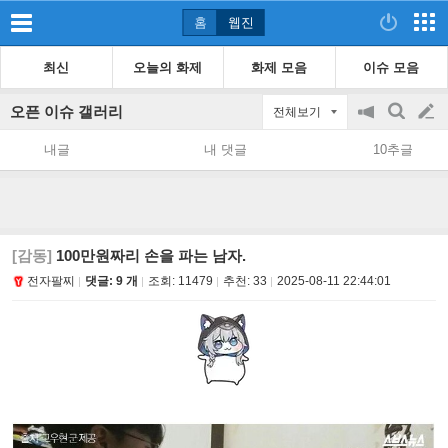
홈
웹진
최신
오늘의 화제
화제 모음
이슈 모음
오픈 이슈 갤러리
전체보기
공
검
글
지
색
내글
내 댓글
10추글
on/off
쓰
기
[감동]
100만원짜리 손을 파는 남자.
전자팔찌
댓글: 9 개
조회:
11479
추천:
33
2025-08-11 22:44:01