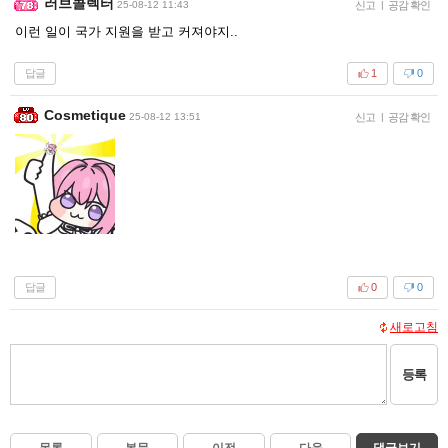
러브콜렉터
25-08-12 11:43
신고
|
공감 확인
이런 일이 국가 지원을 받고 커져야지..
답글
1
0
Cosmetique
25-08-12 13:51
신고
|
공감 확인
답글
0
0
새로고침
등록
목록
본문
이전
다음
댓글보기