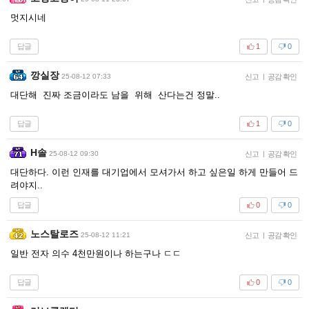
멋지시네
답글
1
0
깡실장
25-08-12 07:33
신고
|
공감 확인
대단해 진짜 조금이라도 남을 위해 산다는건 정말..
답글
1
0
H솔
25-08-12 09:30
신고
|
공감 확인
대단하다. 이런 인재를 대기업에서 모셔가서 하고 싶은일 하게 만들어 드
려야지..
답글
0
0
노스탈로즈
25-08-12 11:21
신고
|
공감 확인
일반 전자 의수 4천만원이나 하는구나 ㄷㄷ
답글
0
0