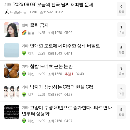
[2026-08-08] 오늘의 전국 날씨 & 띠별 운세
기타
0
댓글
니얼굴제길
Lv.81
조회 592
05:02
클릭 금지
연예
1
댓글
뇸뇸
Lv.85
조회 1070
05:02
안개낀 도로에서 마주한 성체 버팔로
기타
5
댓글
치킨
Lv.99
조회 1643
04:41
찹쌀 도너츠 근본 논란
기타
9
댓글
치킨
Lv.99
조회 1550
추천 1
04:40
남자가 상상하는 G컵과 현실 G컵
기타
5
댓글
치킨
Lv.99
조회 3367
04:28
고양이 수명 30년으로 증가한다...'빠르면 내
기타
5
년부터 상용화'
댓글
치킨
Lv.99
조회 2156
04:27