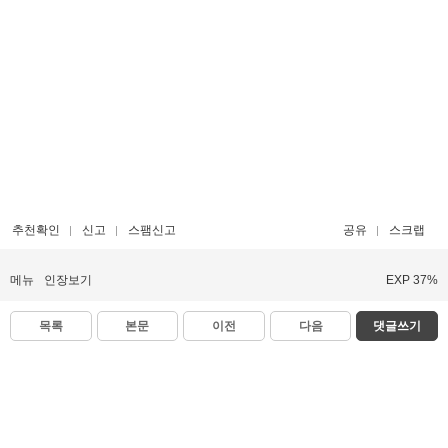
추천확인
신고
스팸신고
공유
스크랩
메뉴
인장보기
EXP 37%
목록
본문
이전
다음
댓글쓰기