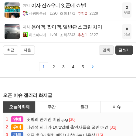
이자 진죠우니 잇폰메 쇼부!
게임
2
댓글
사랑방손님
Lv.90
조회 1772
추천 2
23:28
용아맥, 짭아맥, 일반관 스크린 차이
지식
8
댓글
히스파니에
Lv.91
조회 3243
추천 1
23:27
최근
다음
검색
글쓰기
1
2
3
4
5
오픈 이슈 갤러리 화제글
오늘의 화제
주간
월간
이슈
1
연예
[30]
뜻밖의 연예인 미담..jpg
2
유머
[31]
나영석 피디가 1박2일때 출연자들을 굴린 배경
3
감동
[15]
오픈 후 3개월치 예약 다 찼다는 미용실