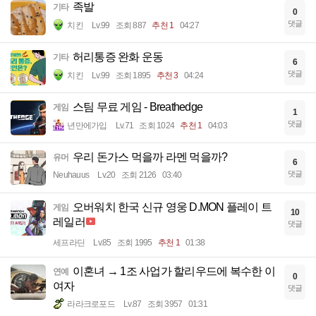
족발
기타
0
댓글
치킨
Lv.99
조회 887
추천 1
04:27
허리통증 완화 운동
기타
6
댓글
치킨
Lv.99
조회 1895
추천 3
04:24
스팀 무료 게임 - Breathedge
게임
1
댓글
년만에가입
Lv.71
조회 1024
추천 1
04:03
우리 돈가스 먹을까 라멘 먹을까?
유머
6
댓글
Neuhauus
Lv.20
조회 2126
03:40
오버워치 한국 신규 영웅 D.MON 플레이 트
게임
10
레일러
댓글
세프라딘
Lv.85
조회 1995
추천 1
01:38
이혼녀 → 1조 사업가 할리우드에 복수한 이
연예
0
여자
댓글
라라크로포드
Lv.87
조회 3957
01:31