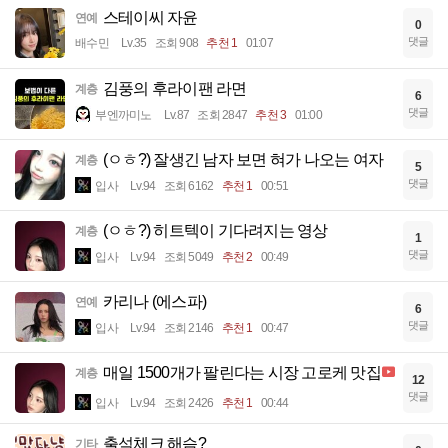
스테이씨 자윤
연예
0
댓글
배수민
Lv.35
조회 908
추천 1
01:07
김풍의 후라이팬 라면
계층
6
댓글
부엔까미노
Lv.87
조회 2847
추천 3
01:00
(ㅇㅎ?) 잘생긴 남자 보면 혀가 나오는 여자
계층
5
댓글
입사
Lv.94
조회 6162
추천 1
00:51
(ㅇㅎ?) 히트텍이 기다려지는 영상
계층
1
댓글
입사
Lv.94
조회 5049
추천 2
00:49
카리나 (에스파)
연예
6
댓글
입사
Lv.94
조회 2146
추천 1
00:47
매일 1500개가 팔린다는 시장 고로케 맛집
계층
12
댓글
입사
Lv.94
조회 2426
추천 1
00:44
출석체크 해슴?
기타