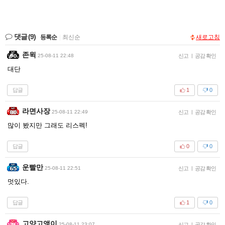
댓글
(9)
등록순
|
최신순
새로고침
존윅
25-08-11 22:48
신고
|
공감 확인
대단
답글
1
0
라면사장
25-08-11 22:49
신고
|
공감 확인
많이 봤지만 그래도 리스펙!
답글
0
0
운빨만
25-08-11 22:51
신고
|
공감 확인
멋있다.
답글
1
0
고양고앵이
25-08-11 23:07
신고
|
공감 확인