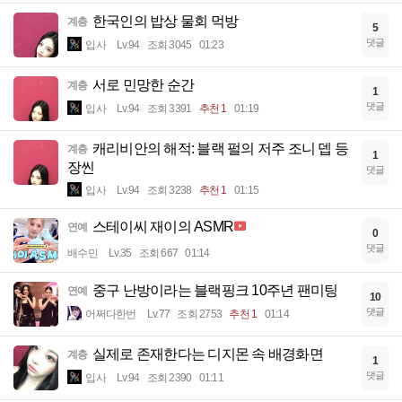
한국인의 밥상 물회 먹방
계층
5
댓글
입사
Lv.94
조회 3045
01:23
서로 민망한 순간
계층
1
댓글
입사
Lv.94
조회 3391
추천 1
01:19
캐리비안의 해적: 블랙 펄의 저주 조니 뎁 등
계층
1
장씬
댓글
입사
Lv.94
조회 3238
추천 1
01:15
스테이씨 재이의 ASMR
연예
0
댓글
배수민
Lv.35
조회 667
01:14
중구 난방이라는 블랙핑크 10주년 팬미팅
연예
10
댓글
어쩌다한번
Lv.77
조회 2753
추천 1
01:14
실제로 존재한다는 디지몬 속 배경화면
계층
1
댓글
입사
Lv.94
조회 2390
01:11