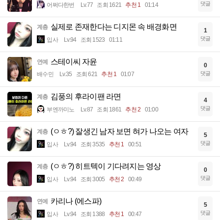
댓글
어쩌다한번
Lv.77
조회 1621
추천 1
01:14
실제로 존재한다는 디지몬 속 배경화면
계층
1
댓글
입사
Lv.94
조회 1523
01:11
스테이씨 자윤
연예
0
댓글
배수민
Lv.35
조회 621
추천 1
01:07
김풍의 후라이팬 라면
계층
4
댓글
부엔까미노
Lv.87
조회 1861
추천 2
01:00
(ㅇㅎ?) 잘생긴 남자 보면 혀가 나오는 여자
계층
5
댓글
입사
Lv.94
조회 3535
추천 1
00:51
(ㅇㅎ?) 히트텍이 기다려지는 영상
계층
0
댓글
입사
Lv.94
조회 3005
추천 2
00:49
카리나 (에스파)
연예
5
댓글
입사
Lv.94
조회 1388
추천 1
00:47