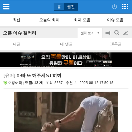
홈
웹진
최신
오늘의 화제
화제 모음
이슈 모음
오픈 이슈 갤러리
전체보기
공
검
글
지
색
내글
내 댓글
10추글
on/off
쓰
기
[유머]
아빠 또 해주세요! 히히
오징어국
댓글: 12 개
조회:
5557
추천:
4
2025-08-12 17:50:15