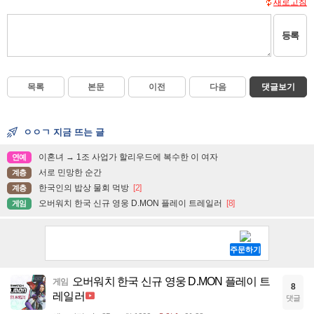
새로고침
등록
목록
본문
이전
다음
댓글보기
ㅇㅇㄱ 지금 뜨는 글
이혼녀 → 1조 사업가 할리우드에 복수한 이 여자
연예
서로 민망한 순간
계층
한국인의 밥상 물회 먹방
[2]
계층
오버워치 한국 신규 영웅 D.MON 플레이 트레일러
[8]
게임
오버워치 한국 신규 영웅 D.MON 플레이 트
게임
8
레일러
댓글