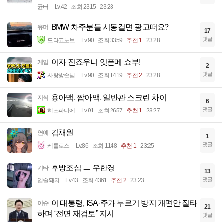
균터
Lv.42
조회 2315
23:28
BMW 차주분들 시동걸면 광고떠요?
유머
17
댓글
드라고노브
Lv.90
조회 3359
추천 1
23:28
이자 진죠우니 잇폰메 쇼부!
게임
2
댓글
사랑방손님
Lv.90
조회 1419
추천 2
23:28
용아맥, 짭아맥, 일반관 스크린 차이
지식
6
댓글
히스파니에
Lv.91
조회 2657
추천 1
23:27
김채원
연예
1
댓글
케를로스
Lv.86
조회 1148
추천 1
23:25
후방조심 ㅡ 우한경
기타
13
댓글
입술돼지
Lv.43
조회 4361
추천 2
23:23
이 대통령, ISA·주가 누르기 방지 개편안 질타
이슈
21
하며 “전면 재검토” 지시
댓글