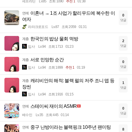
세프라딘
Lv.85
조회 1090
추천 1
01:38
이혼녀 → 1조 사업가 할리우드에 복수한 이
연예
0
여자
댓글
라라크로포드
Lv.87
조회 2059
01:31
한국인의 밥상 물회 먹방
계층
2
댓글
입사
Lv.94
조회 1713
01:23
서로 민망한 순간
계층
0
댓글
입사
Lv.94
조회 1899
추천 1
01:19
캐리비안의 해적: 블랙 펄의 저주 조니 뎁 등
계층
1
장씬
댓글
입사
Lv.94
조회 1916
01:15
스테이씨 재이의 ASMR
연예
0
댓글
배수민
Lv.35
조회 445
01:14
중구 난방이라는 블랙핑크 10주년 팬미팅
연예
8