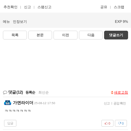
추천확인
신고
스팸신고
공유
스크랩
메뉴
인장보기
EXP 9%
목록
본문
이전
다음
댓글쓰기
댓글
(12)
등록순
|
최신순
새로고침
가면라이더
25-08-12 17:50
신고
|
공감 확인
ㅋㅋㅋㅋㅋㅋㅋ
답글
0
0