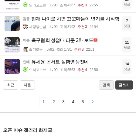
댓글
드라고노브
Lv.90
조회 4367
추천 3
22:55
현재 나이로 치면 꼬꼬마들이 연기를 시작함
감동
7
댓글
사랑방손님
Lv.90
조회 3192
추천 3
22:54
축구협회 성접대 파문 2차 보도
이슈
11
댓글
슬기로움
Lv.92
조회 1781
추천 3
22:51
유세윤 콘서트 실황영상떳네
연예
14
댓글
드라고노브
Lv.90
조회 5563
추천 4
22:50
최근
다음
검색
글쓰기
1
2
3
4
5
오픈 이슈 갤러리 화제글