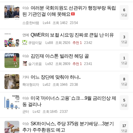
여러분 국회의원도 선관위가 행정부랑 독립
이슈
6
된 기관인걸 이해 못해요
댓글
소중한바램
Lv.44
조회 1462
23:54
QWER의 보컬 시요밍 진짜로 큰일 난 이유
연예
3
댓글
큐땁이알
Lv.88
조회 2926
추천 1
23:42
김민재 아스톤 빌라전 헤딩 골
이슈
1
댓글
슬기로움
Lv.92
조회 2809
추천 1
23:41
어느 장단에 맞춰야 하냐..
기타
8
댓글
특대형피자
Lv.62
조회 1946
23:38
미국 '마이너스 고용' 쇼크…9월 금리인상 제
이슈
5
동 걸리나
댓글
균터
Lv.42
조회 1845
23:37
SK하이닉스, 주당 375원 분기배당…3분기
이슈
17
추가 주주환원도 예고
댓글