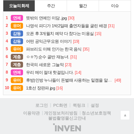
오늘의 화제
주간
월간
이슈
1
연예
[30]
뜻밖의 연예인 미담..jpg
2
유머
[31]
나영석 피디가 1박2일때 출연자들을 굴린 배경
3
감동
[15]
오픈 후 3개월치 예약 다 찼다는 미용실
4
감동
[19]
어떤 공익근무요원 이야기
5
유머
[35]
파브리도 이해 안가는 한국 음식
6
계층
[31]
ㅇㅎ?) 순수 골반 재능녀.
7
계층
[23]
한국의 새로운 그늘막
8
연예
[14]
우리 메이 절대 핫걸입니다.
9
유머
[49]
후방)인방 누나들이 돈벌때 사용하는 밑캠을 알아보자
10
유머
[16]
1호선 장판파.jpg
로그인
PC화면
퀵링크
설정
청소년보호정책
이용약관
개인정보처리방침
▲
불법촬영물신고안내
(주)
인