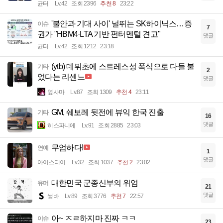
균터
Lv.42
조회 2396
추천 8
23:22
'불안과 기대 사이' 널뛰는 SK하이닉스…증
이슈
7
권가 "HBM4·LTA 기반 펀터멘털 견고"
댓글
균터
Lv.42
조회 1212
23:18
(ytb) 데뷔초에 스트레스성 폭식으로 다들 불
기타
2
었다는 리센느
댓글
옆사마
Lv.87
조회 1309
추천 4
23:11
GM, 쉐보레 뒷전에 뷰익 한국 진출
기타
16
댓글
히스파니에
Lv.91
조회 2885
23:03
무엄하다!
연예
1
댓글
아이스티이
Lv.32
조회 1037
추천 2
23:02
대한민국 군종신부의 위엄
유머
21
댓글
썽바
Lv.89
조회 3776
추천 7
22:57
아~ ㅈㄹ하지마 진짜 ㅋㅋ
이슈
23