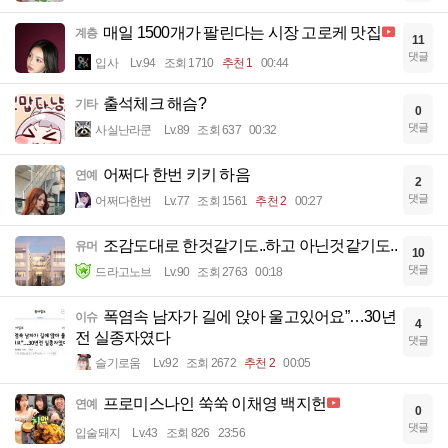
매일 1500개가 팔린다는 시장 고로케 맛집
계층
11
댓글
입사
Lv.94
조회 1710
추천 1
00:44
출석체크 해슴?
기타
0
댓글
사실난라쿤
Lv.89
조회 637
00:32
어쩌다 한번 키키 하음
연예
2
댓글
어쩌다한번
Lv.77
조회 1561
추천 2
00:27
조감도대로 한것같기도..하고 아닌것같기도..
유머
10
댓글
드라고노브
Lv.90
조회 2763
00:18
폭염속 남자가 길에 앉아 울고있어요”…30년
이슈
4
전 실종자였다
댓글
슬기로움
Lv.92
조회 2672
추천 2
00:05
프로미스나인 쑥쑥 이채영 백지헌
연예
0
댓글
입술돼지
Lv.43
조회 826
23:56