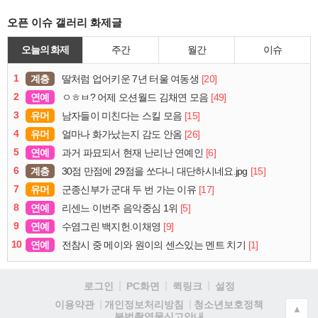
오픈 이슈 갤러리 화제글
오늘의 화제
주간
월간
이슈
1
계층
[20]
딸처럼 업어키운 7년 터울 여동생
2
연예
[49]
ㅇㅎㅂ? 어제 오션월드 김채연 모음
3
유머
[15]
남자들이 미친다는 스킬 모음
4
유머
[26]
얼마나 화가났는지 감도 안옴
5
연예
[6]
과거 파묘되서 현재 난리난 연예인
6
계층
[15]
30점 만점에 29점을 쏘다니 대단하시네요.jpg
7
유머
[17]
군종신부가 군대 두 번 가는 이유
8
연예
[5]
리센느 이번주 음악중심 1위
9
연예
[9]
수염그린 백지헌.이채영
10
연예
[1]
전참시 중 메이와 원이의 센스있는 멘트 치기
로그인
PC화면
퀵링크
설정
청소년보호정책
이용약관
개인정보처리방침
▲
불법촬영물신고안내