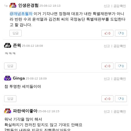
인생은경험
25-08-12 18:13
신고
|
공감 확인
@개념초월자
이거 기각나면 정청래 대표가 내란 특별재판부가 아니
라 반란 수괴 윤석열과 김건희 씨의 국정농단 특별재판부를 도입한다
고 할 겁니다.
답글
0
0
존윅
25-08-12 18:08
신고
|
공감 확인
ㅋㅋㅋ
답글
0
0
Ginga
25-08-12 18:09
신고
|
공감 확인
참 투명한 세끼들이야
답글
0
0
파란색이좋아
25-08-12 18:15
신고
|
공감 확인
워낙 기각을 많이 해서
확실햐지기 전까진 믿지도 않고 기대도 안해요
2찍들의 내란은 지금도 진행중이거든요