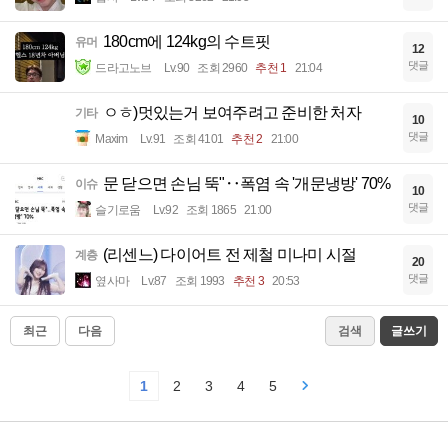
180cm에 124kg의 수트핏
유머
12
댓글
드라고노브
Lv.90
조회 2960
추천 1
21:04
ㅇㅎ)멋있는거 보여주려고 준비한 처자
기타
10
댓글
Maxim
Lv.91
조회 4101
추천 2
21:00
문 닫으면 손님 뚝"‥폭염 속 '개문냉방' 70%
이슈
10
댓글
슬기로움
Lv.92
조회 1865
21:00
(리센느) 다이어트 전 제철 미나미 시절
계층
20
댓글
옆사마
Lv.87
조회 1993
추천 3
20:53
최근
다음
검색
글쓰기
1
2
3
4
5