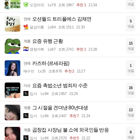
댓글
오징어국
Lv.79
조회 1987
추천 1
21:34
오션월드 트리플에스 김채연
연예
5
댓글
달섭지롱
Lv.94
조회 1511
21:33
요증 유행 근황
계층
15
댓글
명량거북
Lv.87
조회 2741
추천 1
21:28
카즈하 (르세라핌)
연예
1
댓글
배수민
Lv.35
조회 876
추천 2
21:27
요즘 촉법소년 범죄자 수준
이슈
16
댓글
입사
Lv.94
조회 1957
21:26
그 시절을 견뎌낸 80년대생
계층
13
댓글
입사
Lv.94
조회 2447
추천 7
21:24
곱창집 사장님 불 쇼에 외국인들 반응
계층
8
댓글
입사
Lv.94
조회 2570
추천 5
21:22