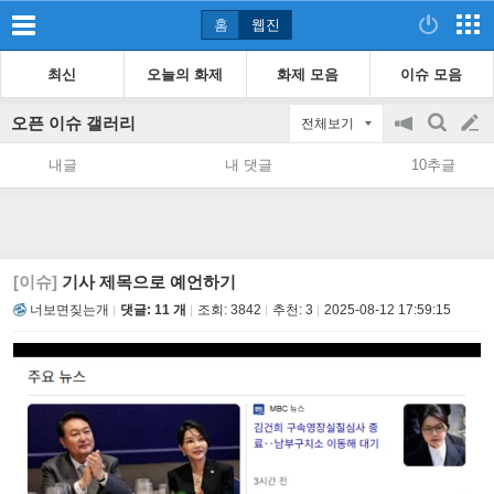
홈
웹진
최신
오늘의 화제
화제 모음
이슈 모음
오픈 이슈 갤러리
전체보기
공
검
글
지
색
내글
내 댓글
10추글
on/off
쓰
기
[이슈]
기사 제목으로 예언하기
너보면짖는개
댓글: 11 개
조회:
3842
추천:
3
2025-08-12 17:59:15