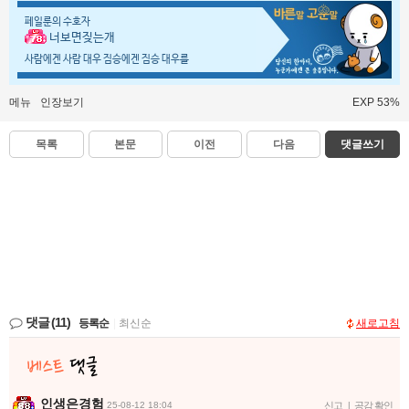
페일룬의 수호자
너보면짖는개
사람에겐 사람 대우 짐승에겐 짐승 대우를
메뉴
인장보기
EXP 53%
목록
본문
이전
다음
댓글쓰기
댓글
(11)
등록순
|
최신순
새로고침
인생은경험
25-08-12 18:04
신고
|
공감 확인