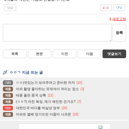
답글
0
0
새로고침
등록
목록
본문
이전
다음
댓글보기
ㅇㅇㄱ 지금 뜨는 글
ㅇㅎ)멋있는거 보여주려고 준비한 처자
[10]
기타
야외 촬영 좋아하는 유재석이 꺼리는 장소
[3]
계층
태풍 돌핀 중국 상륙
[12]
계층
(ㅇㅎ?) 여친 복장, 제가 예민한 건가요?
[7]
계층
대한민국 바다를 박살낸 정부
[20]
이슈
아파트 엘베 망가뜨린 아줌마 사과문
[18]
계층