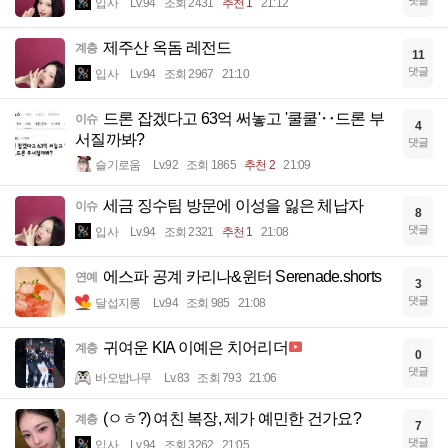
댓글
입사
Lv.94
조회 2431
추천 1
21:12
제주산 옥돔 레전드
계층
11
댓글
입사
Lv.94
조회 2967
21:10
드론 잡겠다고 63억 써놓고 '쿨쿨'‥드론 부
이슈
4
서질까봐?
댓글
슬기로움
Lv.92
조회 1865
추천 2
21:09
세금 징수팀 방문에 이성을 잃은 체납자
이슈
8
댓글
입사
Lv.94
조회 2321
추천 1
21:08
에스파 공계 카리나&윈터 Serenade.shorts
연예
3
댓글
달섭지롱
Lv.94
조회 985
21:08
귀여운 KIA 이예은 치어리더
계층
0
댓글
바오밥나무
Lv.83
조회 793
21:06
(ㅇㅎ?) 여친 복장, 제가 예민한 건가요?
계층
7
댓글
입사
Lv.94
조회 3262
21:05