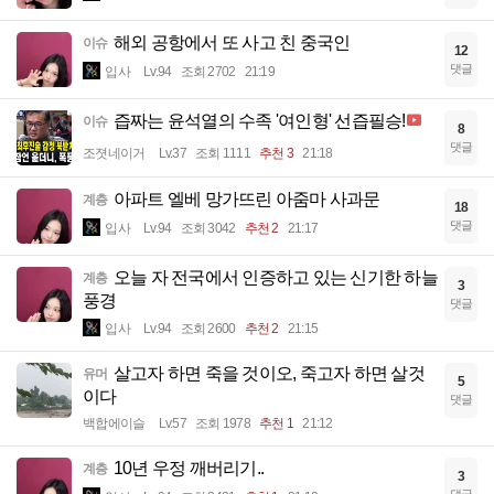
해외 공항에서 또 사고 친 중국인
이슈
12
댓글
입사
Lv.94
조회 2702
21:19
즙짜는 윤석열의 수족 '여인형' 선즙필승!
이슈
8
댓글
조졋네이거
Lv.37
조회 1111
추천 3
21:18
아파트 엘베 망가뜨린 아줌마 사과문
계층
18
댓글
입사
Lv.94
조회 3042
추천 2
21:17
오늘 자 전국에서 인증하고 있는 신기한 하늘
계층
3
풍경
댓글
입사
Lv.94
조회 2600
추천 2
21:15
살고자 하면 죽을 것이오, 죽고자 하면 살것
유머
5
이다
댓글
백합에이슬
Lv.57
조회 1978
추천 1
21:12
10년 우정 깨버리기..
계층
3