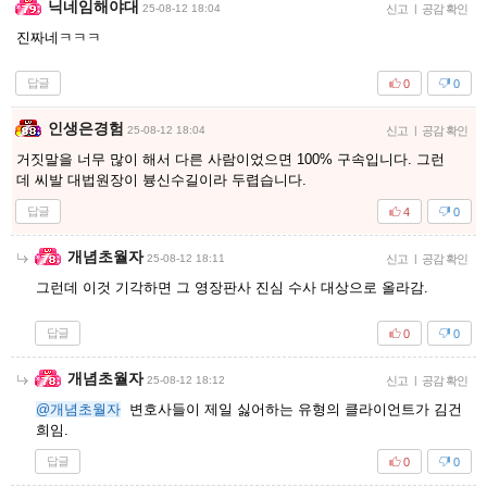
닉네임해야대
25-08-12 18:04
신고
|
공감 확인
진짜네ㅋㅋㅋ
답글
0
0
인생은경험
25-08-12 18:04
신고
|
공감 확인
거짓말을 너무 많이 해서 다른 사람이었으면 100% 구속입니다. 그런
데 씨발 대법원장이 븅신수길이라 두렵습니다.
답글
4
0
개념초월자
25-08-12 18:11
신고
|
공감 확인
그런데 이것 기각하면 그 영장판사 진심 수사 대상으로 올라감.
답글
0
0
개념초월자
25-08-12 18:12
신고
|
공감 확인
@개념초월자
변호사들이 제일 싫어하는 유형의 클라이언트가 김건
희임.
답글
0
0