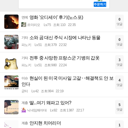
영화 '오디세이' 후기(노스포)
연예
0
댓글
르마리오
Lv.75
조회 110
22:35
소와 곰 대신 주식 시장에 나타난 동물
기타
0
댓글
파노키
Lv.51
조회 379
22:32
전투 중 사망한 프랑스군 기병의 갑옷
기타
3
댓글
파노키
Lv.51
조회 980
22:24
현실이 된 미국 미사일 고갈‥해결책도 안 보
이슈
4
인다
댓글
균터
Lv.42
조회 994
22:19
딸...여기 왜파고 있어?
계층
5
댓글
닉네임해야대
Lv.82
조회 1387
22:17
안지현 치어리더
계층
1