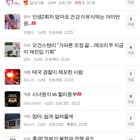
댓글
달섭지롱
Lv.94
조회 725
추천 1
22:16
인생2회차 엄마표 건강 이유식먹는 아이반
유머
3
응...
댓글
지원뜨
Lv.50
조회 649
22:15
모건스탠리 "가파른 조정 끝…메모리주 지금
이슈
4
이 재진입 기회"
댓글
균터
Lv.42
조회 863
22:14
태국 경찰이 체포한 사람
계층
7
댓글
파노키
Lv.51
조회 958
22:14
시녀원이 vs 할리종부
계층
0
댓글
아이스티이
Lv.32
조회 321
22:12
엄마: 쉽게 알려줄게
기타
7
댓글
파노키
Lv.51
조회 1261
추천 1
22:05
충격! 정부가 북한과 전쟁 유도
이슈