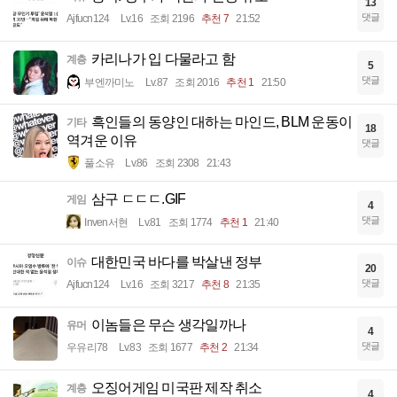
13
댓글
Ajfucn124
Lv.16
조회 2196
추천 7
21:52
카리나가 입 다물라고 함
계층
5
댓글
부엔까미노
Lv.87
조회 2016
추천 1
21:50
흑인들의 동양인 대하는 마인드, BLM 운동이
기타
18
역겨운 이유
댓글
풀소유
Lv.86
조회 2308
21:43
삼구 ㄷㄷㄷ.GIF
게임
4
댓글
Inven서현
Lv.81
조회 1774
추천 1
21:40
대한민국 바다를 박살낸 정부
이슈
20
댓글
Ajfucn124
Lv.16
조회 3217
추천 8
21:35
이놈들은 무슨 생각일까나
유머
4
댓글
우유리78
Lv.83
조회 1677
추천 2
21:34
오징어게임 미국판 제작 취소
계층
4