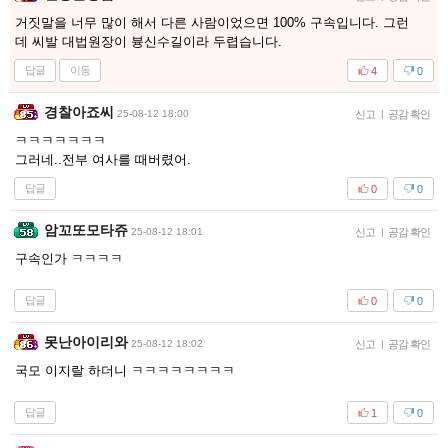
거짓말을 너무 많이 해서 다른 사람이었으면 100% 구속입니다. 그런
데 씨발 대법원장이 븅신수길이라 두렵습니다.
답글
이동
4
0
경찰아죠씨
25-08-12 18:00
신고
|
공감 확인
ㅋㅋㅋㅋㅋㅋㅋ
그러네..전부 여사를 때버렸어.
답글
0
0
암꼬또모타쥬
25-08-12 18:01
신고
|
공감 확인
구속인가 ㅋㅋㅋㅋ
답글
0
0
못난아이리와
25-08-12 18:02
신고
|
공감 확인
국모 이지랄 하더니 ㅋㅋㅋㅋㅋㅋㅋㅋ
답글
1
0