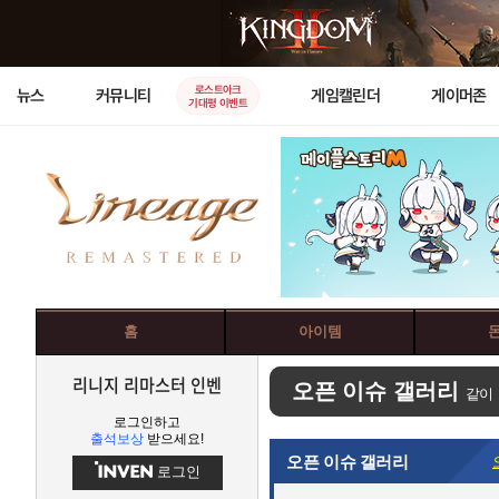
로스트아크
뉴스
커뮤니티
게임캘린더
게이머존
기대평 이벤트
홈
아이템
리니지 리마스터 인벤
오픈 이슈 갤러리
같이
로그인하고
출석보상
받으세요!
오픈 이슈 갤러리
로그인