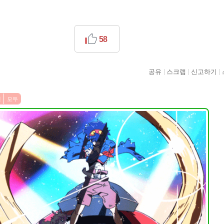
58
공유
스크랩
신고하기
번
모두