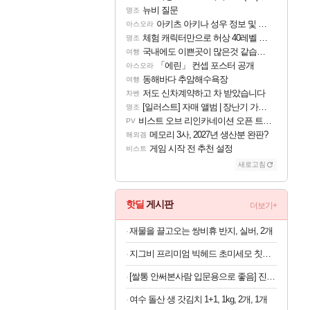
뉴비 질문
명조
아키츠 아키나 성우 정보 및 주요 필모
아스오라
체험 캐릭터만으로 허상 40레벨 하이와티아 5분 컷!｜에이메스·린네·모니에 명함
명조
국내에도 이쁜곳이 많은것 같습니다
여행
「에린」 컨셉 포스터 공개
아스오라
동해바다 추암해수욕장
여행
저도 신차계약하고 차 받았습니다
차벤
[일러스트] 자매 앨범 | 장난기 가득한 오후의 공원 (리메이크판)
명조
비스트 오브 리인카네이션 오픈 트레일러
PV
메모리 3사, 2027년 생산분 완판?
해외겜
게임 시작 전 추천 설정
비스트
새로고침
핫딜
게시판
더보기+
재물을 끌고오는 쌍비휴 반지, 실버, 2개
지그비 프리미엄 빅헤드 초미세모 칫솔, 12개입, 1세트
[쌀통 안써본사람 입문용으로 좋음] 진공 밀폐 쌀통 10kg
여수 돌산 생 갓김치 1+1, 1kg, 2개, 1개