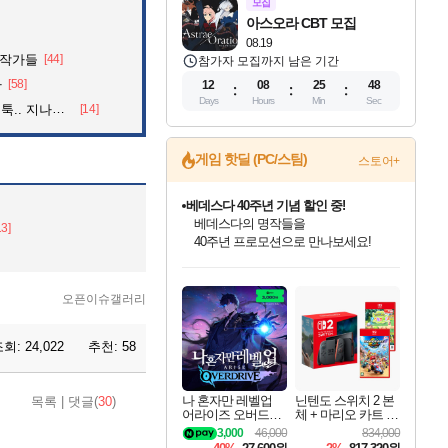
모집
아스오라 CBT 모집
08.19
화작가들
[44]
참가자 모집까지 남은 기간
자
[58]
12
08
25
47
Days
Hours
Min
Sec
던 아재의 정체
[14]
게임 핫딜 (PC/스팀)
스토어+
베데스다 40주년 기념 할인 중!
베데스다의 명작들을
13]
40주년 프로모션으로 만나보세요!
인벤게임즈 8월 특별 할인!
드래곤소드: 어웨이크닝 입점!
문명 7 특별 할인!
귀무자: 검의 길 예약 판매 중!
비스트 오브 리인카네이션 정식 출시!
커세어 코브 출시 기념 할인!
더 렐릭 퍼스트 가디언 정식 출시
마블 투혼 파이팅 소울즈 예약 판매 중!
캡콤 프렌차이즈 할인 진행 중!
캡콤 일부 상품 상시 할인
스타워즈 은하계 레이서
로블록스 기프트 카드 공식 입점
인기 퍼블리셔 모음!
스팀으로 만나는 드래곤소드!
조선&고려 DLC 출시 예정
10% 할인과
게임프릭 신작 IP
해적'섬'을 발전시키자!
설화x하드코어 액션!
마블 히어로 총 출동&화려한 격투!
몬헌, 바하 등 인기 IP를
몬헌 와일즈 & 드래곤즈 도그마2
인벤게임즈에서 10% 추가 적립
Robux를 가장 안전하고
최대 90% 할인가를 만나보세요!
네이버혜택과 함께 만나보세요!
50%할인&추가 적립까지!
이니&베니 혜택까지!
네이버 혜택가와 함께 예약하세요!
할인&네이버혜택으로 만나보세요!
네이버페이 혜택과 만나보세요!
네이버 포인트 혜택까지!
할인가에 만나보세요!
일부 에디션 상시 할인!
혜택으로 예약 판매 중
편안하게 충전하세요
오픈이슈갤러리
조회:
24,022
추천:
58
나 혼자만 레벨업
닌텐도 스위치 2 본
목록
|
댓글(
30
)
어라이즈 오버드라
체 + 마리오 카트 월
이브 Solo Leveling A
드 + 포켓몬 포코피
3,000
46,000
834,000
rise
아 번들