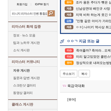
조카 용돈 주다가 뺏은 
유머
회원가입
ID/PW 찾기
신남성연대 배인규 사망 
계층
지역 비하 하는게 웃긴 
계층
“인형 같은 아이가 가라앉는데”…수
감동
리마스터 화제 집중
ㅇㅎ) 나이키 역사상 최
계층
정보 · 뉴스 모음
ㅇㅇㄱ 지금 뜨는 글
팁과 노하우 게시판
소식 게시판
죽여줄까? 죽여라...오케
이슈
미리 알고있었던 클린스
이슈
리마스터 커뮤니티
정상적으로 내려오는방
유머
자유 게시판
주소보기
복사
질문과 답변 게시판
스크린샷 갤러리
육감극대화
동영상 갤러리
[유머]
클래스 게시판