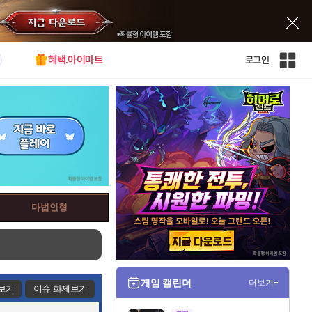
혜택.아이마트
로그인
인
벤
전
체
사
이
트
맵
마법인형
게임 캘린더
더보기+
보기
이슈 화제보기