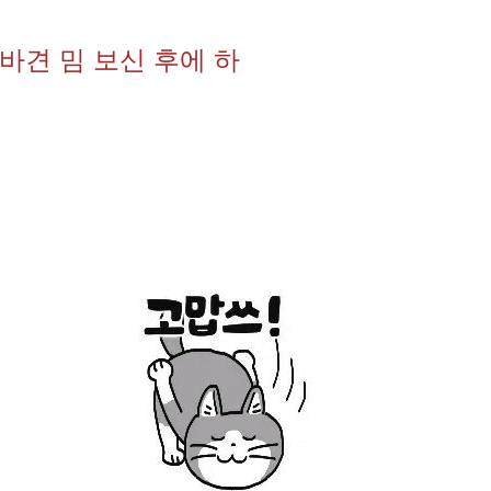
바견 밈 보신 후에 하