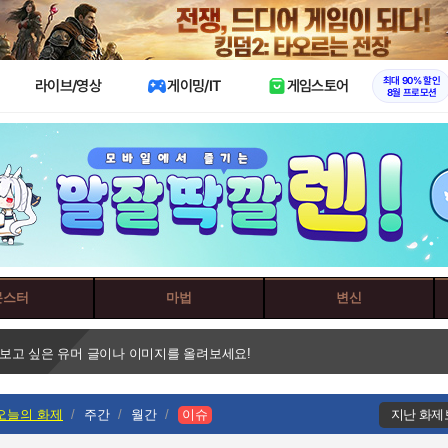
X
최대 90% 할인
라이브/영상
게이밍/IT
게임스토어
8월 프로모션
몬스터
마법
변신
 보고 싶은 유머 글이나 이미지를 올려보세요!
오늘의 화제
주간
월간
이슈
지난 화제