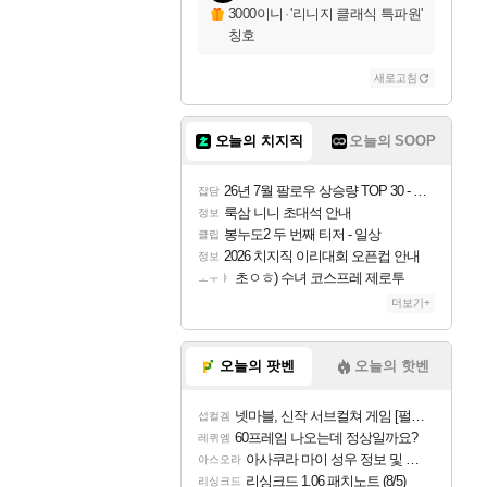
3000이니
·
'리니지 클래식 특파원'
칭호
새로고침
오늘의 치지직
오늘의 SOOP
26년 7월 팔로우 상승량 TOP 30 - 월간 치지직
잡담
룩삼 니니 초대석 안내
정보
봉누도2 두 번째 티저 - 일상
클립
2026 치지직 이리대회 오픈컵 안내
정보
초ㅇㅎ) 수녀 코스프레 제로투
ㅗㅜㅑ
더보기+
오늘의 팟벤
오늘의 핫벤
넷마블, 신작 서브컬쳐 게임 [펄 인 블루] 티저 사이트 오픈
섭컬겜
60프레임 나오는데 정상일까요?
레퀴엠
아사쿠라 마이 성우 정보 및 주요 필모
아스오라
리싱크드 1.06 패치노트 (8/5)
리싱크드