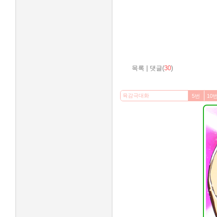
목록
|
댓글(
30
)
5번
10