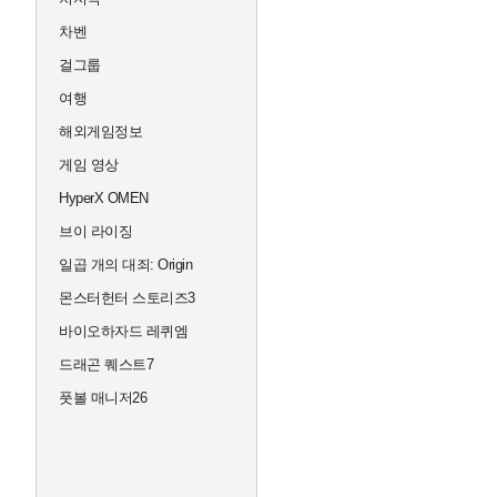
차벤
걸그룹
여행
해외게임정보
게임 영상
HyperX OMEN
브이 라이징
일곱 개의 대죄: Origin
몬스터헌터 스토리즈3
바이오하자드 레퀴엠
드래곤 퀘스트7
풋볼 매니저26