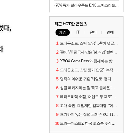
76%특가!블라우풍트 ENC 노이즈캔슬링 블루투스5.4 무선이어폰
최근 HOT한 콘텐츠
게임
IT
유머
연예
1
드래곤소드, 스팀 '압긍'…축하 댓글 달고 게임 코드 받자!
2
'문명 VII' 한국사 담은 '붓과 검' 컬렉션 파트 2 출시
3
'XBOX Game Pass'와 함께하는 방구석 피서 게임 4종!
4
드래곤소드, 스팀 평가 '압긍'...누적 판매량 20만장 돌파
5
명작의 아쉬운 귀환 '헤일로: 캠페인 이볼브드'
6
싱글 패키지라는 점 찍고 돌아온 '드래곤소드: 어웨이크닝'
7
메타크리틱 83점, '어센드 투 제로' 정식 출시!
8
고개 숙인 T1 임재현 감독대행, "이른 탈락에 죄송한 마음 뿐"
9
포기하지 않는 집념 보여준 KC, T1 잡았다
10
브라운더스트2, 한국 코스튬 수정… 이준희 PD "안 하면 서비스 지속 불가"