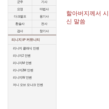
군주
기사
요정
마법사
할아버지께서 시
다크엘프
용기사
신 말씀
환술사
전사
검사
창기사
리니지 IP 커뮤니티
리니지 클래식 인벤
리니지2 인벤
리니지M 인벤
리니지2M 인벤
리니지W 인벤
저니 오브 모나크 인벤