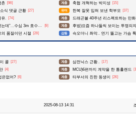
삼촌
[98]
축협 개혁하는 박지성
[15]
계층
소식 댓글 근황
[27]
한복 잘못 입혀 보낸 학부모
[37]
유머
이유.
[74]
드래곤볼 40주년 리스펙트하는 만
계층
심 3m 호수 뛰어든 60대 의인
[9]
후방)요즘 하나둘씩 보이는 투명의
계층
고의 품질이던 시절
[28]
슥오더니 촤악.. 연기 뚫고는 가슴 툭툭.. 지나가
감동
이 콜
[27]
삼전닉스 근황..
[17]
계층
만
[4]
MCU)6편까지 계약을 한 톰홀랜드
[
계층
법은없어?
[6]
타부서의 친한 동생이
[26]
계층
2025-08-13 14:31