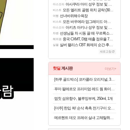
아사쿠라 마이 성우 정보 및 주요 필모
아스오라
모든 엘리트 골렘 위치 공략 (30개) - 방랑 결투가
비스트
선녀바위해수욕장
여행
모든 바우에라 업그레이드 아이템 획득 위치 공략 (89개)
비스트
아키츠 아키나 성우 정보 및 주요 필모
아스오라
선생님들 차 시동 끌 때 꾸르륵소리나는데
차벤
중국 CXMT, D램 매출 점유율 7%…글로벌 4위로 부상
해외겜
실버 팰리스 CBT 화제의 순간·후기 모음
실팰
새로고침
핫딜
게시판
더보기+
[하루 골드박스] 코카콜라 오리지널, 350ml, 24개
푸마 팔레르모 프리미엄 레드 웜 화이트 여자 운동화 401744-03
멈칫 섬유향수, 블루밍부케, 250ml, 1개
[더주] 한입 쏙! 순삭 촉촉 전기구이 오다리 180g (50-60미)
메르헨트 데오 프레쉬 실내 고체탈취제, 프레쉬 린넨, 350g x 2개