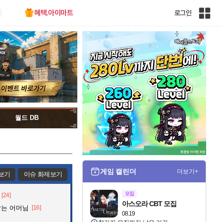
혜택.아이마트
로그인
인
벤
전
체
사
이
트
맵
월드 DB
게임 캘린더
더보기+
보기
이슈 화제보기
모집
[24]
아스오라 CBT 모집
잡는 어머님
[16]
08.19