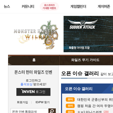
로스트아크
뉴스
커뮤니티
게임캘린더
게이머존
기대평 이벤트
홈
와일즈 무기 가이드
몬스터 헌터 와일즈 인벤
오픈 이슈 갤러리
같이 보
로그인하고
출석보상
받으세요!
오픈 이슈 갤러리
로그인
대한민국 군종신부의 위
유머
회원가입
ID/PW 찾기
캠핑 처음 간 여자 두명이
유머
ㅎㅂ) 미니스커트
[29]
유머