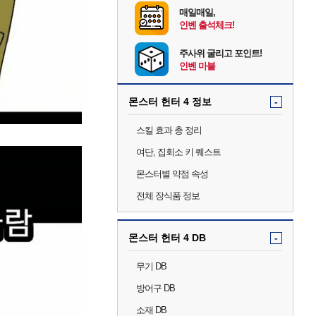
매일매일,
인벤 출석체크!
주사위 굴리고 포인트!
인벤 마블
몬스터 헌터 4 정보
-
스킬 효과 총 정리
여단, 집회소 키 퀘스트
몬스터별 약점 속성
전체 장식품 정보
몬스터 헌터 4 DB
-
무기 DB
방어구 DB
소재 DB