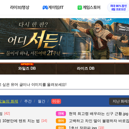
최대 90% 할인
라이브/영상
게이밍/IT
게임스토어
8월 프로모션
와일즈 DB
라이즈 DB
고 싶은 유머 글이나 이미지를 올려보세요!
오늘의 화제
주간
월간
이슈
지난 화제
엄
[42]
현역 최고령 배우라는 신구 근황.jpg
연예
 10분만에 텐트 치는 법
[14]
고백하고 차인 딸이 불평하자 바로
유머
1호선 장판파.jpg
[19]
유머