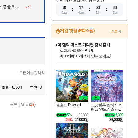
참가자 모집까지 남은 기간
아파트의 안내방송
[17]
10
17
33
57
Days
Hours
Min
Sec
더 렐릭 퍼스트 가디언 정식 출시
게임 핫딜 (PC/스팀)
스토어+
설화x하드코어 액션!
네이버페이 혜택과 만나보세요!
베데스다 40주년 기념 할인 중!
베데스다의 명작들을
40주년 프로모션으로 만나보세요!
인벤게임즈 8월 특별 할인!
드래곤소드: 어웨이크닝 입점!
문명 7 특별 할인!
마블 투혼 파이팅 소울즈 정식출시!
귀무자: 검의 길 예약 판매 중!
비스트 오브 리인카네이션 정식 출시!
커세어 코브 출시 기념 할인!
캡콤 프렌차이즈 할인 진행 중!
캡콤 일부 상품 상시 할인
스타워즈 은하계 레이서
로블록스 기프트 카드 공식 입점
인기 퍼블리셔 모음!
스팀으로 만나는 드래곤소드!
조선&고려 DLC 출시 예정
마블 히어로 총 출동&화려한 격투!
10% 할인과
게임프릭 신작 IP
해적'섬'을 발전시키자!
몬헌, 바하 등 인기 IP를
몬헌 와일즈 & 드래곤즈 도그마2
인벤게임즈에서 10% 추가 적립
Robux를 가장 안전하고
오픈이슈갤러리
최대 90% 할인가를 만나보세요!
네이버혜택과 함께 만나보세요!
50%할인&추가 적립까지!
네이버 포인트 혜택까지!
이니&베니 혜택까지!
네이버 혜택가와 함께 예약하세요!
할인&네이버혜택으로 만나보세요!
할인가에 만나보세요!
일부 에디션 상시 할인!
혜택으로 예약 판매 중
편안하게 충전하세요
조회:
8,504
추천:
0
목록
|
댓글(
19
)
팰월드 Palworld
그랑블루 판타지 리
링크 엔드리스 라그
나로크 업그레이드
5%
32,000
5,000
킷 Granblue Fantasy
25%
24,000원
36,800원
Relink Endless Ragn
arok Upgrade Kit DL
C