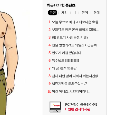
최근 HOT한 콘텐츠
몬헌
게임
IT
유머
연예
1
오늘 무료로 바꿔고 새로나온 dlc들
2
챗GPT로 만든 몬헌 와일즈 DB입니다.
3
펌) 면도기 사면 몬헌 키캡?
4
맨날 찡찡거려도 와일즈 G급은 해야하니까 접속 jpg
5
면도기 키캡 왔습니다
6
특수납도 !!!!!!!!!!!!!!!!!!
7
와 공3호석 떴슴당
8
접대 패턴 많이 나와서 쉬는시간없이 빡딜한것같은데..
9
챌린지퀘좀 도와주실분..?
10
이건 아니죠.. 0.13차이라니..
PC 견적이 궁금하다면?
IT인벤 견적게시판