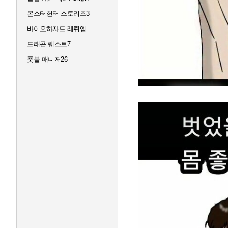
몬스터헌터 스토리즈3
바이오하자드 레퀴엠
드래곤 퀘스트7
풋볼 매니저26