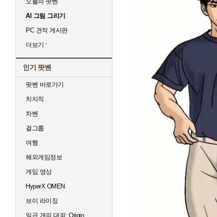
오늘의 팟벤
AI 그림 그리기
PC 견적 게시판
더보기
인기 팟벤
팟벤 바로가기
치지직
차벤
걸그룹
여행
해외게임정보
게임 영상
HyperX OMEN
브이 라이징
일곱 개의 대죄: Origin