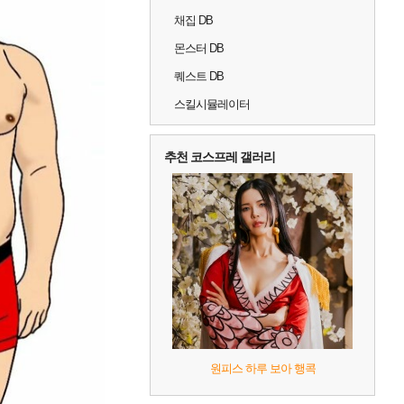
채집 DB
몬스터 DB
퀘스트 DB
스킬시뮬레이터
추천 코스프레 갤러리
원피스 하루 보아 행콕