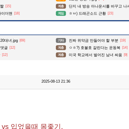
 짤
[15]
단지 내 방송 아나운서를 바꾸고 나서 집중도가 확 올라갔다는 한 
계층
파이더맨
[18]
ㅎㅂ) 드래곤소드 근황
[23]
게임
0대녀.jpg
[69]
진짜 위약금 만들어야 할 부분
[19]
기타
 댓글
[12]
ㅇㅎ?) 호불호 갈린다는 운동복
[14]
계층
황
[12]
미국 학교에서 벌어진 남녀 싸움
[9]
계층
2025-08-13 21:36
vs 입었을때 몸좋기.