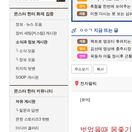
축협을 한번에 보여주는
유머
몬스터 헌터 화제 집중
이젠 다시는 못 보는 삼
계층
정보 · 뉴스 모음
ㅇㅇㄱ 지금 뜨는 글
장비 세팅(커스텀) 게시판
팩트로 영포티 후려치는 2
계층
소식과 정보 게시판
김선태 영상에 충주시장
유머
└
소식 모음
옥동자 아들 정시후 근
연예
└
정보 모음
치지직 팟벤
주소보기
복사
SOOP 게시판
전자팔찌
몬스터 헌터 커뮤니티
[유머]
자유 게시판
└
질문과 답변
몬헌 스토리즈3 팟벤
벗었을때 몸좋기 
미디어 갤러리