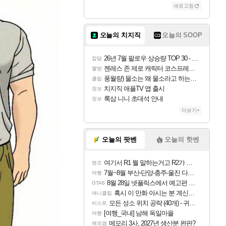
새로고침
오늘의 치지직
오늘의 SOOP
26년 7월 팔로우 상승량 TOP 30 - 월간 치지직
잡담
젠레스 존 제로 캐릭터 코스프레한 꽁주
짤방
풍월량) 물소는 왜 물소라고 하는거야? 아! 그만 ㅋㅋ
클립
치지직 애플TV 앱 출시
정보
룩삼 니니 초대석 안내
정보
더보기+
오늘의 팟벤
오늘의 핫벤
여기서 R1 뭘 말하는거고 R2가 뭘말하는걸까요?
명조
7월~8월 부산-단양-충주-울진 다녀왔어요~
여행
8월 28일 넷플릭스에서 예고편 공개 예정
GTA6
혹시 이 만화 아시는 분 계신가요
애니클립
모든 성소 위치 공략 (40개) - 귀환한 영혼 도전과제
비스트
[여행_국내] 남해 독일마을
여행
메모리 3사, 2027년 생산분 완판?
해외겜