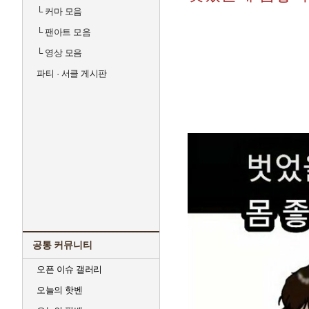
└
커마 모음
└
팬아트 모음
└
영상 모음
파티 · 서클 게시판
공통 커뮤니티
오픈 이슈 갤러리
오늘의 핫벤