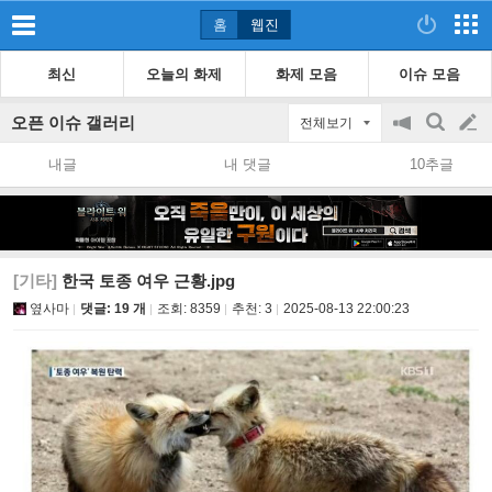
홈
웹진
최신
오늘의 화제
화제 모음
이슈 모음
오픈 이슈 갤러리
전체보기
공
검
글
지
색
내글
내 댓글
10추글
on/off
쓰
기
[기타]
한국 토종 여우 근황.jpg
옆사마
댓글: 19 개
조회:
8359
추천:
3
2025-08-13 22:00:23