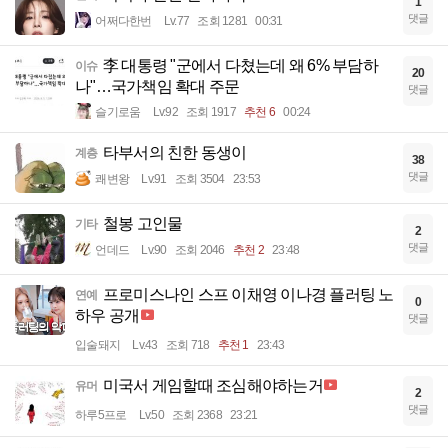
1
댓글
어쩌다한번
Lv.77
조회 1281
00:31
李 대통령 "군에서 다쳤는데 왜 6% 부담하
이슈
20
나"…국가책임 확대 주문
댓글
슬기로움
Lv.92
조회 1917
추천 6
00:24
타부서의 친한 동생이
계층
38
댓글
쾌변왕
Lv.91
조회 3504
23:53
철봉 고인물
기타
2
댓글
언데드
Lv.90
조회 2046
추천 2
23:48
프로미스나인 스프 이채영 이나경 플러팅 노
연예
0
하우 공개
댓글
입술돼지
Lv.43
조회 718
추천 1
23:43
미국서 게임할때 조심해야하는거
유머
2
댓글
하루5프로
Lv.50
조회 2368
23:21