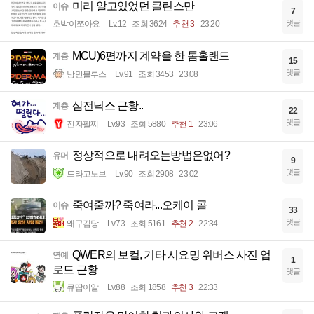
미리 알고있었던 클린스만
이슈
7
댓글
호박이쪼아요
Lv.12
조회 3624
추천 3
23:20
MCU)6편까지 계약을 한 톰홀랜드
계층
15
댓글
낭만블루스
Lv.91
조회 3453
23:08
삼전닉스 근황..
계층
22
댓글
전자팔찌
Lv.93
조회 5880
추천 1
23:06
정상적으로 내려오는방법은없어?
유머
9
댓글
드라고노브
Lv.90
조회 2908
23:02
죽여줄까? 죽여라...오케이 콜
이슈
33
댓글
왜구김당
Lv.73
조회 5161
추천 2
22:34
QWER의 보컬, 기타 시요밍 위버스 사진 업
연예
1
로드 근황
댓글
큐땁이알
Lv.88
조회 1858
추천 3
22:33