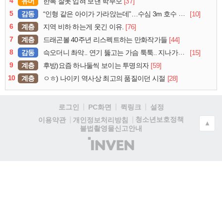
4
유머
[37]
한복 잘못 입혀 보낸 학부모
5
감동
[10]
“인형 같은 아이가 가라앉는데”…수심 3m 호수 뛰어든 60대 의인
6
계층
[76]
지역 비하 하는게 웃긴 이유.
7
계층
[44]
드래곤볼 40주년 리스펙트하는 만화작가들
8
감동
[15]
슥오더니 촤악.. 연기 뚫고는 가슴 툭툭.. 지나가던 아재의 정체
9
계층
[59]
후방)요즘 하나둘씩 보이는 투명의자
10
계층
[28]
ㅇㅎ) 나이키 역사상 최고의 품질이던 시절
로그인
PC화면
퀵링크
설정
청소년보호정책
이용약관
개인정보처리방침
▲
불법촬영물신고안내
(주)
인
벤