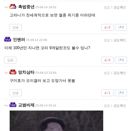
촉법중년
25-08-14 18:02
신고
|
공감 확인
고라니가 전세계적으로 보면 멸종 위기종 이라던데
답글
0
0
인밴러
25-08-13 22:09
신고
|
공감 확인
이제 100년만 지나면 꼬리 9개달린것도 볼수 있나?
답글
0
0
망치삼타
25-08-13 23:50
신고
|
공감 확인
구미호가 오이갤러 보고 도망가서 못봄
답글
1
0
교범바제
25-08-14 03:41
신고
|
공감 확인