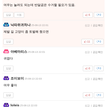
여우는 늘려도 되는데 반달곰은 수거할 필요가 있음.
답글
이동
5
0
닉따위귀차나
25-08-13 22:01
신고
|
공감 확인
제발 길 고양이 좀 토벌해 줬으면
답글
11
0
아베마리스
25-08-13 22:01
신고
|
공감 확인
귀엽다
답글
0
0
조이보이
25-08-13 22:03
신고
|
공감 확인
여우 좋아
답글
0
0
Ioleis
25-08-13 22:03
신고
|
공감 확인