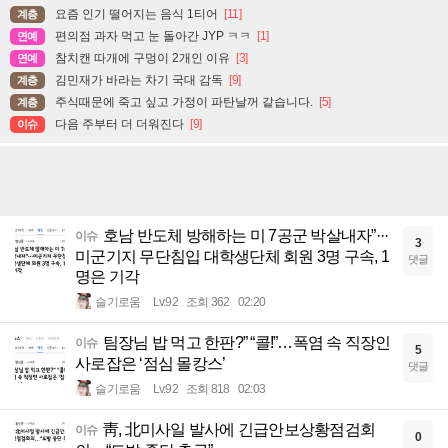
요즘 인기 떨어지는 음식 1티어
[11]
계층
편의점 과자 먹고 눈 돌아간 JYP ㅋㅋ
[1]
연예
참치캔 따개에 구멍이 2개인 이유
[3]
연예
김민재가 바라는 차기 국대 감독
[9]
계층
주식때문에 죽고 싶고 가정이 파탄날꺼 같습니다.
[5]
계층
다음 주부터 더 더워진다
[9]
이슈
호남 반도체 방해하는 미 7공군 박살내자”···
이슈
3
미군기지 무단침입 대학생단체 회원 3명 구속, 1
댓글
명은 기각
슬기로움
Lv.92
조회 362
02:20
팀장님 밥 먹고 한판?” “콜!”…폭염 속 직장인
이슈
5
사로잡은 ‘점심 몰캉스’
댓글
슬기로움
Lv.92
조회 818
02:03
靑, 北미사일 발사에 긴급안보상황점검회
이슈
0