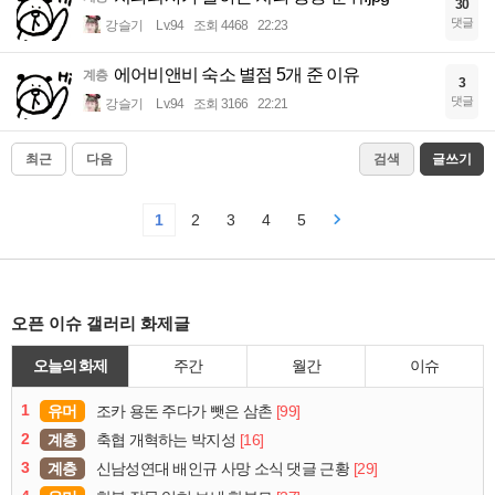
30
댓글
강슬기
Lv.94
조회 4468
22:23
에어비앤비 숙소 별점 5개 준 이유
계층
3
댓글
강슬기
Lv.94
조회 3166
22:21
최근
다음
검색
글쓰기
1
2
3
4
5
오픈 이슈 갤러리 화제글
오늘의 화제
주간
월간
이슈
1
유머
[99]
조카 용돈 주다가 뺏은 삼촌
2
계층
[16]
축협 개혁하는 박지성
3
계층
[29]
신남성연대 배인규 사망 소식 댓글 근황