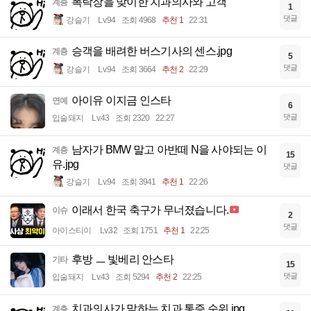
폭락장을 맞이한 치과의사와 고객
계층
1
댓글
강슬기
Lv.94
조회 4968
추천 1
22:31
승객을 배려한 버스기사의 센스.jpg
계층
5
댓글
강슬기
Lv.94
조회 3664
추천 2
22:29
아이유 이지금 인스타
연예
6
댓글
입술돼지
Lv.43
조회 2320
22:27
남자가 BMW 말고 아반떼 N을 사야되는 이
계층
15
유.jpg
댓글
강슬기
Lv.94
조회 3941
추천 1
22:26
이래서 한국 축구가 무너졌습니다.
이슈
2
댓글
아이스티이
Lv.32
조회 1751
추천 1
22:25
후방 ㅡ 빛베리 안스타
기타
15
댓글
입술돼지
Lv.43
조회 5294
추천 2
22:25
치과의사가 말하는 치과 통증 순위.jpg
계층