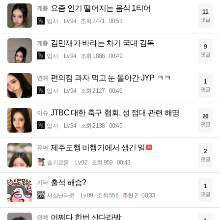
요즘 인기 떨어지는 음식 1티어
계층
11
댓글
입사
Lv.94
조회 2471
00:53
김민재가 바라는 차기 국대 감독
계층
9
댓글
입사
Lv.94
조회 1886
00:49
편의점 과자 먹고 눈 돌아간 JYP ㅋㅋ
연예
1
댓글
입사
Lv.94
조회 2127
00:46
JTBC 대한 축구 협회, 성 접대 관련 해명
이슈
26
댓글
입사
Lv.94
조회 2138
00:45
제주도행 비행기에서 생긴 일
유머
2
댓글
슬기로움
Lv.92
조회 959
00:43
출석 해슴?
기타
1
댓글
사실난라쿤
Lv.89
조회 556
추천 2
00:33
어쩌다 한번 산다라박
연예