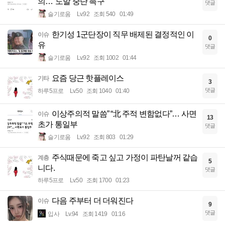
의…“도발 중단 촉구”
댓글
슬기로움
Lv.92
조회 540
01:49
한기성 1군단장이 직무 배제된 결정적인 이
이슈
0
유
댓글
슬기로움
Lv.92
조회 1002
01:44
요즘 당근 핫플레이스
기타
3
댓글
하루5프로
Lv.50
조회 1040
01:40
이상주의적 말씀” “北 주적 변함없다”… 사면
이슈
13
초가 통일부
댓글
슬기로움
Lv.92
조회 803
01:29
주식때문에 죽고 싶고 가정이 파탄날꺼 같습
계층
5
니다.
댓글
하루5프로
Lv.50
조회 1700
01:23
다음 주부터 더 더워진다
이슈
9
댓글
입사
Lv.94
조회 1419
01:16