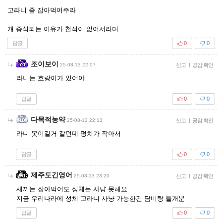
고라니 좀 잡아먹어주라
걔 증식되는 이유가 천적이 없어서라며
답글
0
0
조이보이
25-08-13 22:07
신고
|
공감 확인
라니는 호랑이가 있어야..
답글
0
0
다목적농약
25-08-13 22:13
신고
|
공감 확인
라니 못이길거 같던데 덩치가 작아서
답글
0
0
제주도긴영어
25-08-13 23:20
신고
|
공감 확인
새끼는 잡아먹어도 성체는 사냥 못해요..
지금 우리나라에 성체 고라니 사냥 가능한건 담비랑 들개뿐
답글
0
0