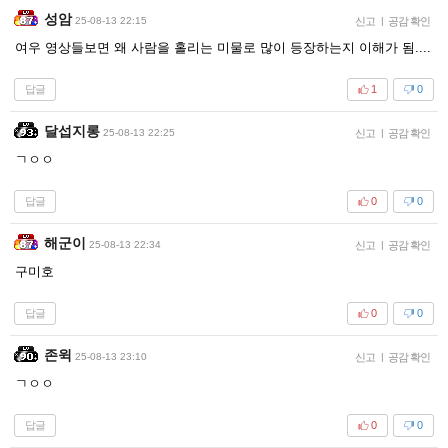
성암
25-08-13 22:15
신고
|
공감 확인
여우 영상들보면 왜 사람을 홀리는 미물로 많이 등장하는지 이해가 됨....
답글
1
0
달섭지롱
25-08-13 22:25
신고
|
공감 확인
ㄱㅇㅇ
답글
0
0
해군이
25-08-13 22:34
신고
|
공감 확인
구미호
답글
0
0
존윅
25-08-13 23:10
신고
|
공감 확인
ㄱㅇㅇ
답글
0
0