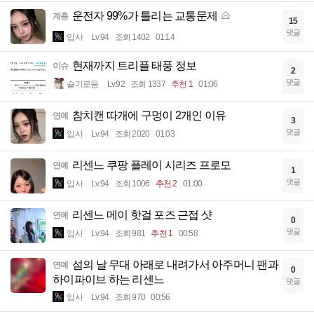
운전자 99%가 틀리는 교통문제
계층
15
댓글
입사
Lv.94
조회 1402
01:14
현재까지 트리플 태풍 정보
이슈
2
댓글
슬기로움
Lv.92
조회 1337
추천 1
01:06
참치캔 따개에 구멍이 2개인 이유
연예
3
댓글
입사
Lv.94
조회 2020
01:03
리센느 쿠팡 플레이 시리즈 프로모
연예
1
댓글
입사
Lv.94
조회 1006
추천 2
01:00
리센느 메이 핫걸 포즈 근접 샷
연예
0
댓글
입사
Lv.94
조회 981
추천 1
00:58
섬의 날 무대 아래로 내려가서 아주머니 팬과
연예
0
하이파이브 하는 리센느
댓글
입사
Lv.94
조회 970
00:56