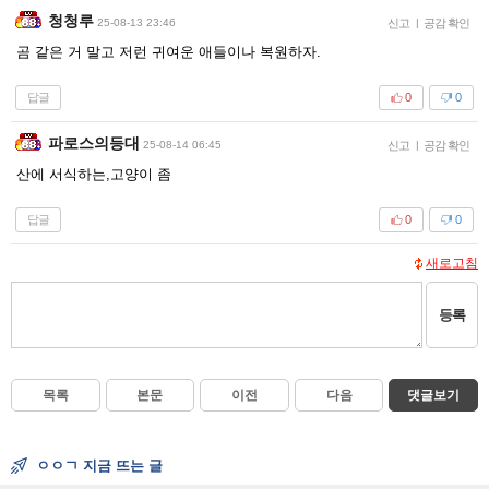
청청루
25-08-13 23:46
신고
|
공감 확인
곰 같은 거 말고 저런 귀여운 애들이나 복원하자.
답글
0
0
파로스의등대
25-08-14 06:45
신고
|
공감 확인
산에 서식하는,고양이 좀
답글
0
0
새로고침
등록
목록
본문
이전
다음
댓글보기
ㅇㅇㄱ 지금 뜨는 글