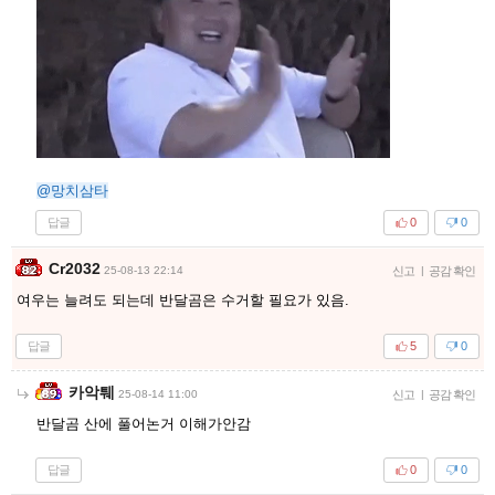
@망치삼타
답글
0
0
Cr2032
25-08-13 22:14
신고
|
공감 확인
여우는 늘려도 되는데 반달곰은 수거할 필요가 있음.
답글
5
0
카악퉤
25-08-14 11:00
신고
|
공감 확인
반달곰 산에 풀어논거 이해가안감
답글
0
0