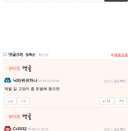
댓글
(19)
등록순
|
최신순
새로고침
닉따위귀차나
25-08-13 22:01
신고
|
공감 확인
제발 길 고양이 좀 토벌해 줬으면
답글
이동
11
0
Cr2032
25-08-13 22:14
신고
|
공감 확인