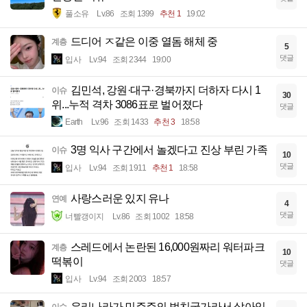
풀소유
Lv.86
조회 1399
추천 1
19:02
드디어 ㅈ같은 이중 열돔 해체 중
계층
5
댓글
입사
Lv.94
조회 2344
19:00
김민석, 강원·대구·경북까지 더하자 다시 1
이슈
30
위...누적 격차 3086표로 벌어졌다
댓글
Earth
Lv.96
조회 1433
추천 3
18:58
3명 익사 구간에서 놀겠다고 진상 부린 가족
이슈
10
댓글
입사
Lv.94
조회 1911
추천 1
18:58
사랑스러운 있지 유나
연예
4
댓글
너빨갱이지
Lv.86
조회 1002
18:58
스레드에서 논란된 16,000원짜리 워터파크
계층
10
떡볶이
댓글
입사
Lv.94
조회 2003
18:57
우리나라가 민주주의 법치국가라서 살아있
이슈