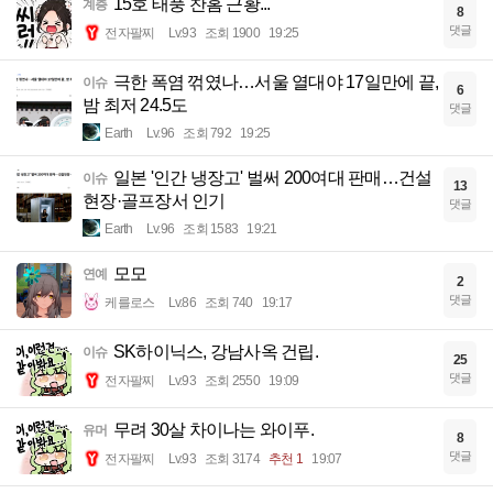
15호 태풍 찬홈 근황...
계층
8
댓글
전자팔찌
Lv.93
조회 1900
19:25
극한 폭염 꺾였나…서울 열대야 17일만에 끝,
이슈
6
밤 최저 24.5도
댓글
Earth
Lv.96
조회 792
19:25
일본 '인간 냉장고' 벌써 200여대 판매…건설
이슈
13
현장·골프장서 인기
댓글
Earth
Lv.96
조회 1583
19:21
모모
연예
2
댓글
케를로스
Lv.86
조회 740
19:17
SK하이닉스, 강남사옥 건립.
이슈
25
댓글
전자팔찌
Lv.93
조회 2550
19:09
무려 30살 차이나는 와이푸.
유머
8
댓글
전자팔찌
Lv.93
조회 3174
추천 1
19:07