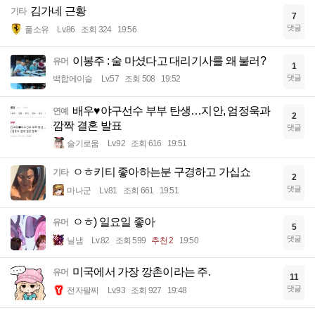
김가네 근황
기타
7
댓글
풀소유
Lv.86
조회 324
19:56
이봉주 : 술 마셨다고 대리기사를 왜 불러?
유머
1
댓글
백합에이슬
Lv.57
조회 508
19:52
배우♥야구선수 부부 탄생…지안, 엄정욱과
연예
2
깜짝 결혼 발표
댓글
슬기로움
Lv.92
조회 616
19:51
ㅇㅎ키티 좋아하는분 구경하고 가십쇼
기타
2
댓글
마나군
Lv.81
조회 661
19:51
ㅇㅎ) 일요일 좋아
유머
5
댓글
닐냄
Lv.82
조회 599
추천 2
19:50
미국에서 가장 깡촌이라는 주.
유머
11
댓글
전자팔찌
Lv.93
조회 927
19:48