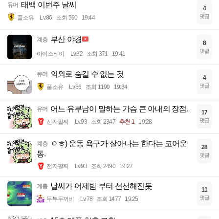
태백 이번주 날씨
유머
4
댓글
풀소유
Lv.86
조회 590
19:44
부산 야경
계층
8
댓글
아이스티이
Lv.32
조회 371
19:41
의외로 숨길 수 없는 것
유머
4
댓글
풀소유
Lv.86
조회 1199
19:34
어느 유부남이 말하는 가슴 큰 아내의 장점.
유머
17
댓글
전자팔찌
Lv.93
조회 2347
추천 1
19:28
ㅇㅎ) 운동 욕구가 살아나는 한다는 코어운
계층
28
동.
댓글
전자팔찌
Lv.93
조회 2490
19:27
날씨가 어제밤 부터 선선해진듯
계층
11
댓글
두부두꺼비
Lv.78
조회 1477
19:25