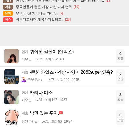
전 AV여배우 우에하라 아이가 말하는 가장 열심히 한 작품.
[13]
계층
중국인들이 뽑은 가장 나쁜 나라 순위
[19]
계층
무려 30살 차이나는 와이푸.
[7]
유머
비온다고하면 계곡가지말라고..
[26]
이슈
귀여운 설윤이 (엔믹스)
연예
0
댓글
배수민
Lv.35
조회 3
20:00
-몬헌 와일즈 - 권장 사양이 2060super 였음?
게임
2
댓글
두부두꺼비
Lv.78
조회 112
19:58
카리나 미소
연예
2
댓글
배수민
Lv.35
조회 147
19:57
낭만 있는 주차.
계층
0
댓글
영원한하늘
Lv.71
조회 86
19:57