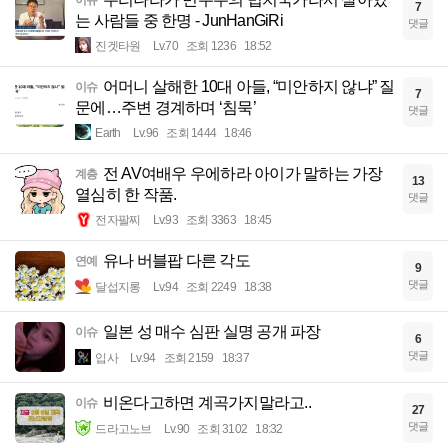
7
는 사람들 중 한명 - JunHanGiRi
댓글
진겟타원
Lv.70
조회 1236
18:52
어머니 살해한 10대 아들, “미안하지 않냐” 질
이슈
7
문에…주변 경계하며 ‘침묵’
댓글
Earth
Lv.96
조회 1444
18:46
전 AV여배우 우에하라 아이가 말하는 가장
계층
13
열심히 한 작품.
댓글
전자팔찌
Lv.93
조회 3363
18:45
유나 버블팝 다른 각도
연예
9
댓글
달섭지롱
Lv.94
조회 2249
18:38
일본 성 매수 심판 실명 공개 파장
이슈
6
댓글
입사
Lv.94
조회 2159
18:37
비온다고하면 계곡가지말라고..
이슈
27
댓글
드라고노브
Lv.90
조회 3102
18:32