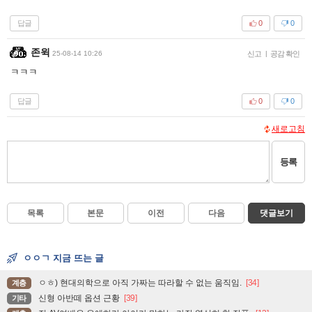
답글
0
0
존윅
25-08-14 10:26
신고
|
공감 확인
ㅋㅋㅋ
답글
0
0
새로고침
등록
목록
본문
이전
다음
댓글보기
ㅇㅇㄱ 지금 뜨는 글
ㅇㅎ) 현대의학으로 아직 가짜는 따라할 수 없는 움직임.
[34]
계층
신형 아반떼 옵션 근황
[39]
기타