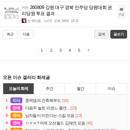
260809 강원 대구 경북 민주당 당원대회 권
이슈
40
리당원 투표 결과
댓글
진겟타원
Lv.70
조회 1699
18:31
최근
다음
검색
글쓰기
1
2
3
4
5
오픈 이슈 갤러리 화제글
오늘의 화제
주간
월간
이슈
1
지식
[18]
중력댐의 건축해부도
2
연예
[23]
다음주 놀토 리센느 출연...
3
유머
[13]
남자들이 미친다는 스킬 모음
4
연예
[45]
ㅇㅎㅂ? 어제 오션월드 김채연 모음