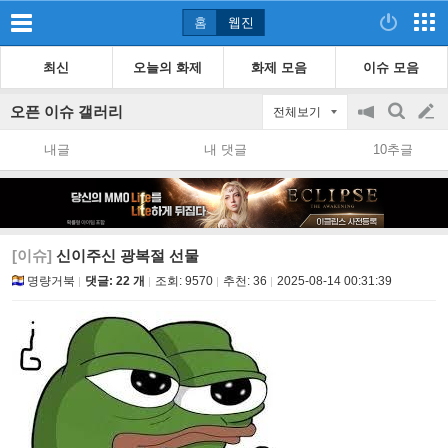
홈
웹진
최신
오늘의 화제
화제 모음
이슈 모음
오픈 이슈 갤러리
전체보기
공
검
글
지
색
내글
내 댓글
10추글
on/off
쓰
기
[이슈]
신이주신 광복절 선물
명량거북
댓글: 22 개
조회:
9570
추천:
36
2025-08-14 00:31:39