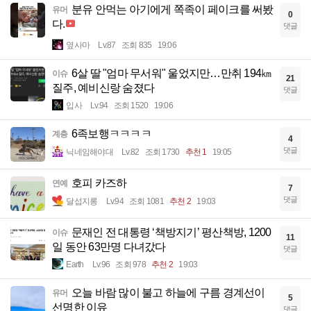
분유 안먹는 아기에게 쪽족이 페이크를 써봤
유머
0
다.
댓글
옆사마
Lv.87
조회 835
19:06
6살 딸 "엄마 무서워" 울었지만…만취 194㎞
이슈
21
질주, 예비신랑 숨졌다
댓글
입사
Lv.94
조회 1520
19:06
6족보행ㅋㅋㅋㅋ
계층
4
댓글
닉네임해야대
Lv.82
조회 1730
추천 1
19:05
호피 카즈하
연예
7
댓글
달섭지롱
Lv.94
조회 1081
추천 2
19:03
문재인 전 대통령 ‘책방지기’ 평산책방, 1200
이슈
11
일 동안 63만명 다녀갔다
댓글
Earth
Lv.96
조회 978
추천 2
19:03
오늘 바람 많이 불고 하늘에 구름 경계선이
유머
5
선명한 이유
댓글