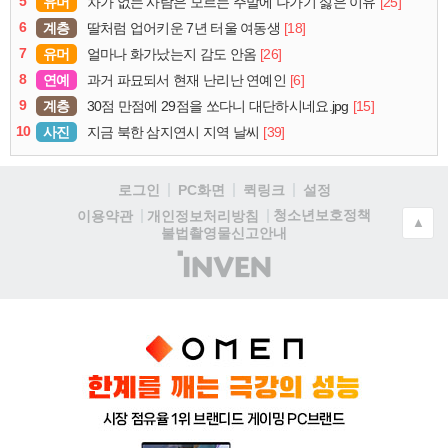
5
유머
[25]
차가 없는 사람은 모르는 주말에 나가기 싫은 이유
6
계층
[18]
딸처럼 업어키운 7년 터울 여동생
7
유머
[26]
얼마나 화가났는지 감도 안옴
8
연예
[6]
과거 파묘되서 현재 난리난 연예인
9
계층
[15]
30점 만점에 29점을 쏘다니 대단하시네요.jpg
10
사진
[39]
지금 북한 삼지연시 지역 날씨
로그인
PC화면
퀵링크
설정
청소년보호정책
이용약관
개인정보처리방침
▲
불법촬영물신고안내
(주)
인
벤