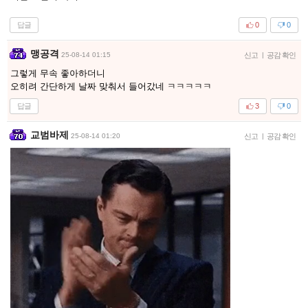
답글
0
0
맹공격
25-08-14 01:15
신고
|
공감 확인
그렇게 무속 좋아하더니
오히려 간단하게 날짜 맞춰서 들어갔네 ㅋㅋㅋㅋㅋ
답글
3
0
교범바제
25-08-14 01:20
신고
|
공감 확인