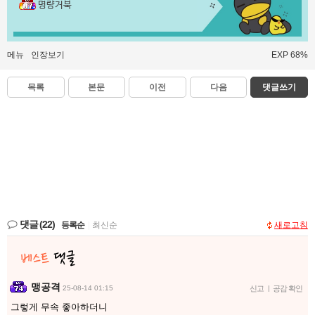
명량거북
메뉴
인장보기
EXP 68%
목록
본문
이전
다음
댓글쓰기
댓글
(22)
등록순
|
최신순
새로고침
맹공격
25-08-14 01:15
신고
|
공감 확인
그렇게 무속 좋아하더니