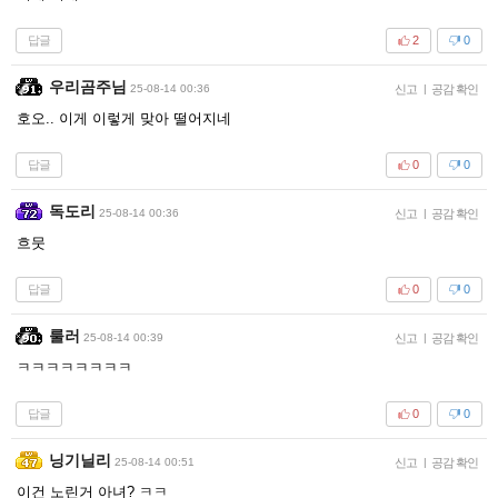
답글
2
0
우리곰주님
25-08-14 00:36
신고
|
공감 확인
호오.. 이게 이렇게 맞아 떨어지네
답글
0
0
독도리
25-08-14 00:36
신고
|
공감 확인
흐뭇
답글
0
0
룰러
25-08-14 00:39
신고
|
공감 확인
ㅋㅋㅋㅋㅋㅋㅋㅋ
답글
0
0
닝기닐리
25-08-14 00:51
신고
|
공감 확인
이건 노린거 아녀? ㅋㅋ