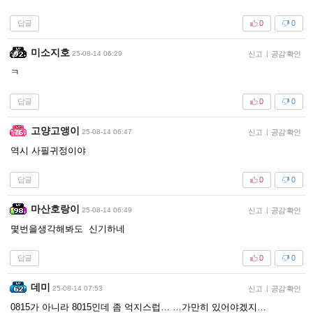
답글
0
0
미소지호
25-08-14 06:29
신고
|
공감 확인
ㅋ
답글
0
0
고양고앵이
25-08-14 06:47
신고
|
공감 확인
역시 사필귀정이야
답글
0
0
마산호랑이
25-08-14 06:49
신고
|
공감 확인
몇번을생각해봐도 신기하네
답글
0
0
데미
25-08-14 07:53
신고
|
공감 확인
0815가 아니라 8015인데 좀 억지스럽… …가만히 있어야겠지…