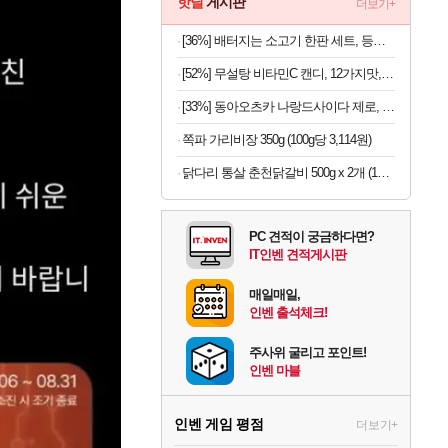
핫딜
게시판
더보기+
[36%] 배터지는 소고기 한판 세트, 등심살 300g + 살치살 200g + 부채살 200g + 갈비살 200g + 우삼겹 300g, 1.2kg, 1세트
[52%] 무설탕 비타민C 캔디, 12가지맛, 1kg, 1개
[33%] 동아오츠카 나랑드사이다 제로, 오리지널, 345ml, 24개
쪽파 가리비장 350g (100g당 3,114원)
닭다리 통살 춘천닭갈비 500g x 2개 (1개당 6,950원)
PC 견적이 궁금하다면?
IT인벤 견적게시판
매일매일,
인벤 출석체크!
주사위 굴리고 포인트!
인벤 마블
인벤 게임 평점
더보기+