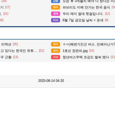
[29]
오픈 후 3개월치 예약 다 찼다는 
감동
야기
[17]
파브리도 이해 안가는 한국 음식
[3
유머
.
[21]
우리 메이 절대 핫걸입니다.
[12]
연예
18]
8월 7일 금요일 날씨 + 운세
[6]
지식
원 리액션
[35]
ㅎㅂ)해변가인근 버스..민폐아닌가
유머
있다는 한국인 유튜브 계정.
[22]
1호선 장판파.jpg
[14]
유머
우 근황
[13]
청년버스주택 조감도 벌써 떴다
[13
이슈
2025-08-14 04:20