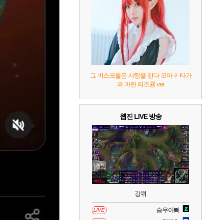
7
리듬 천국 미라클 스타즈
2
8
헤일로: 캠페인 이볼브드
2
9
캡틴 츠바사 2 월드 파이터즈
그 비스크돌은 사랑을 한다 코마 키타가
와 마린 리즈큥 ver
10
레고 배트맨: 레거시 오브 더 다크 나이트
웹진 LIVE 방송
강퀴
승우아빠
LIVE