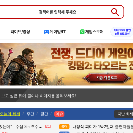
Submit
최대 90% 할인
라이브/영상
게이밍/IT
게임스토어
8월 프로모션
 보고 싶은 유머 글이나 이미지를 올려보세요!
오늘의 화제
주간
월간
이슈
지난 화
수심 3m 호수 뛰어든 60대 의인
[21]
나영석 피디가 1박2일때 출연자들을
유머