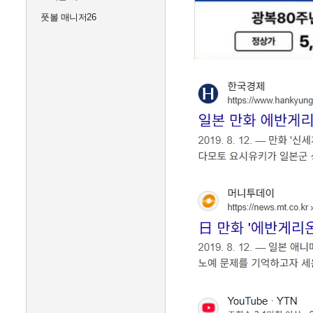
풋볼 매니저26