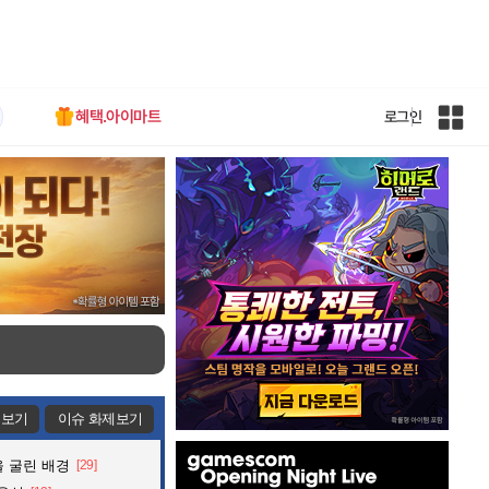
혜택.아이마트
로그인
인
벤
전
체
사
이
트
맵
제보기
이슈 화제보기
인
 굴린 배경
[29]
벤
배