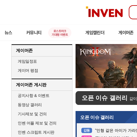
인
벤
로스트아크
뉴스
커뮤니티
게임캘린더
게이머존
기대평 이벤트
게이머존
게임일정표
게이머 평점
게이머존 게시판
공지사항 & 이벤트
오픈 이슈 갤러리
같이
동영상 갤러리
기사제보 및 건의
오픈 이슈 갤러리
인벤 어플 제보 및 건의
“인형 같은 아이가 가라앉는데”…
감동
인벤 스크립트 게시판