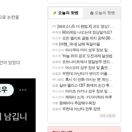
오늘의 팟벤
오늘의 핫벤
[페르소나5: 더 팬텀 X] 괴도 영상 l 타카마키 안·댄싱 스타
PV
60프레임 나오는데 정상일까요?
레퀴엠
모든 엘리트 골렘 위치 공략 (30개) - 방랑 결투가
비스트
[여행_국내] 남해 독일마을
여행
아사쿠라 마이 성우 정보 및 주요 필모
아스오라
'하늘 위의 공포' 도전과제 달성법
비스트
포트나이트에서 명일방주 엔드필드 [펠리카] 판매 예정
섭컬겜
아스오라 성우 정보 및 출연작 모음
아스오라
무한대 아난타가 넷이즈 어플 달력에 일정 등록
섭컬겜
혹시 이 만화 아시는 분 계신가요
애니클립
실버 팰리스 CBT 화제의 순간·후기 모음
실팰
아키츠 아키나 성우 정보 및 주요 필모
아스오라
캐릭터 소개 - 카가미하라 하루
아스오라
동해바다 추암해수욕장
여행
무한대 아난타 전투 장면
섭컬겜
새로고침