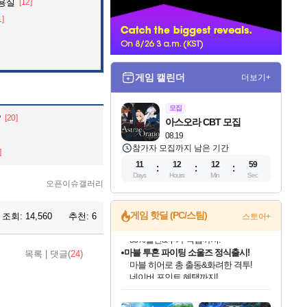
미용실
[12]
너
1]
게임 캘린더
더보기+
모집
?
[20]
아스오라 CBT 모집
08.19
참가자 모집까지 남은 기간
]
11
12
12
57
Days
Hours
Min
Sec
오픈이슈갤러리
게임 핫딜 (PC/스팀)
조회:
14,560
추천:
6
스토어+
마블 투혼 파이팅 소울즈 정식출시!
목록
|
댓글(
24
)
마블 히어로 총 출동&화려한 격투!
네이버 포인트 혜택까지!
인벤게임즈 8월 특별 할인!
드래곤소드: 어웨이크닝 입점!
문명 7 특별 할인!
귀무자: 검의 길 예약 판매 중!
비스트 오브 리인카네이션 정식 출시!
커세어 코브 출시 기념 할인!
더 렐릭 퍼스트 가디언 정식 출시
베데스다 40주년 기념 할인 중!
캡콤 프렌차이즈 할인 진행 중!
캡콤 일부 상품 상시 할인
스타워즈 은하계 레이서
로블록스 기프트 카드 공식 입점
인기 퍼블리셔 모음!
스팀으로 만나는 드래곤소드!
조선&고려 DLC 출시 예정
10% 할인과
게임프릭 신작 IP
해적'섬'을 발전시키자!
설화x하드코어 액션!
베데스다의 명작들을
몬헌, 바하 등 인기 IP를
몬헌 와일즈 & 드래곤즈 도그마2
인벤게임즈에서 10% 추가 적립
Robux를 가장 안전하고