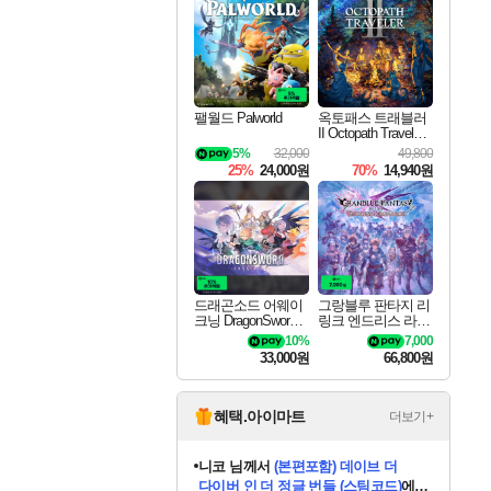
최대 90% 할인가를 만나보세요!
네이버혜택과 함께 만나보세요!
50%할인&추가 적립까지!
이니&베니 혜택까지!
네이버 혜택가와 함께 예약하세요!
할인&네이버혜택으로 만나보세요!
네이버페이 혜택과 만나보세요!
40주년 프로모션으로 만나보세요!
할인가에 만나보세요!
일부 에디션 상시 할인!
혜택으로 예약 판매 중
편안하게 충전하세요
팰월드 Palworld
옥토패스 트래블러
II Octopath Traveler I
I
5%
32,000
49,800
25%
24,000원
70%
14,940원
드래곤소드 어웨이
그랑블루 판타지 리
크닝 DragonSword A
링크 엔드리스 라그
wakening
나로크 Granblue Fa
10%
7,000
ntasy Relink Endless
33,000원
66,800원
Ragnarok
혜택.아이마트
더보기+
니코
님께서
(본편포함) 데이브 더
다이버 인 더 정글 번들 (스팀코드)
에