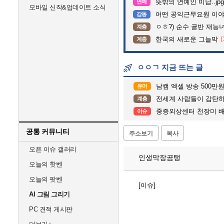
뜻밖의 연예인 미담..jpg
연예
모바일 신작&업데이트 소식
어떤 공익근무요원 이
감동
ㅇㅎ?) 순수 골반 재능녀
계층
한국의 새로운 그늘막
[
계층
ㅇㅇㄱ 지금 뜨는 글
남캠 엑셀 방송 500만
유머
전세계 사람들이 감탄하고 
계층
중증외상센터 천장미 배
이슈
공통 커뮤니티
주소보기
복사
오픈 이슈 갤러리
인생막장곰탱
오늘의 핫벤
오늘의 팟벤
[이슈]
AI 그림 그리기
PC 견적 게시판