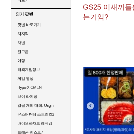
더보기
GS25 이새끼
인기 팟벤
는거임?
팟벤 바로가기
치지직
차벤
걸그룹
여행
해외게임정보
게임 영상
HyperX OMEN
브이 라이징
일곱 개의 대죄: Origin
몬스터헌터 스토리즈3
바이오하자드 레퀴엠
드래곤 퀘스트7