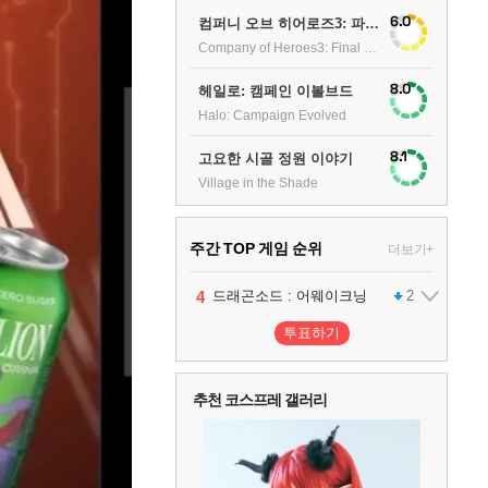
6.0
컴퍼니 오브 히어로즈3: 파이널 스탠드
Company of Heroes3: Final stand
8.0
헤일로: 캠페인 이볼브드
Halo: Campaign Evolved
8.1
고요한 시골 정원 이야기
Village in the Shade
주간 TOP 게임 순위
더보기+
1
2
3
4
팰월드
프로야구스피리츠2026
드래곤소드 : 어웨이크닝
어쌔신 크리드: 블랙 플래그 리싱크드
1
2
2
투표하기
5
블라인드 삼국
1
추천 코스프레 갤러리
6
그랑블루 판타지 리링크 - 엔드리스 라그나로크
1