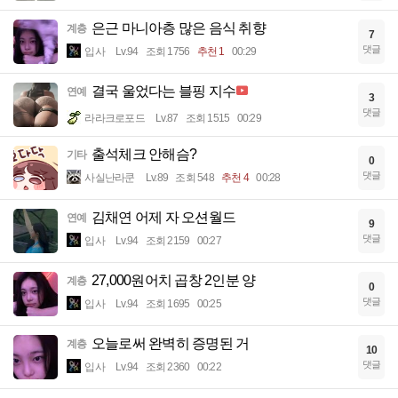
은근 마니아층 많은 음식 취향
계층
7
댓글
입사
Lv.94
조회 1756
추천 1
00:29
결국 울었다는 블핑 지수
연예
3
댓글
라라크로포드
Lv.87
조회 1515
00:29
출석체크 안해슴?
기타
0
댓글
사실난라쿤
Lv.89
조회 548
추천 4
00:28
김채연 어제 자 오션월드
연예
9
댓글
입사
Lv.94
조회 2159
00:27
27,000원어치 곱창 2인분 양
계층
0
댓글
입사
Lv.94
조회 1695
00:25
오늘로써 완벽히 증명된 거
계층
10
댓글
입사
Lv.94
조회 2360
00:22