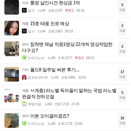
통영 살인사건 현상금 1억
이슈
5
댓글
입사
Lv.94
조회 2370
추천 1
00:19
15호 태풍 진로 예상
계층
2
댓글
입사
Lv.94
조회 1663
00:18
침착맨 채널 직원1명당 22개씩 영상작업한
유머
2
다구요?
댓글
드라고노브
Lv.90
조회 2377
추천 1
00:15
폴드8 일주일 써본 후기....
기타
17
댓글
암꼬또모타쥬
Lv.60
조회 4991
23:55
ㅆ계층) 라노벨 독자들이 말하는 국밥 라노벨
계층
5
완결작 천하오절
댓글
큐땁이알
Lv.88
조회 1716
23:45
이분 오이갤러겠죠?
유머
10
댓글
드라고노브
Lv.90
조회 1778
23:44