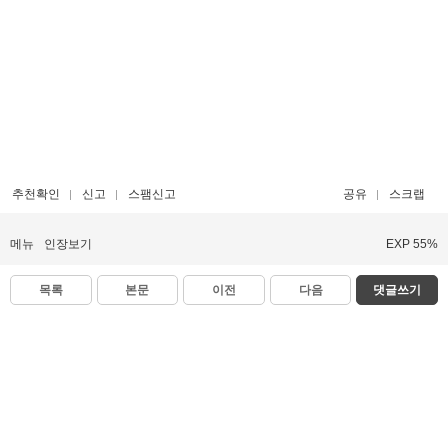
추천확인
신고
스팸신고
공유
스크랩
메뉴
인장보기
EXP 55%
목록
본문
이전
다음
댓글쓰기