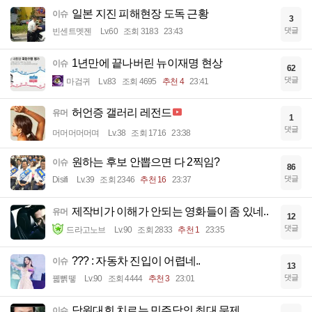
일본 지진 피해현장 도독 근황
이슈
3
댓글
빈센트멧젠
Lv.60
조회 3183
23:43
1년만에 끝나버린 뉴이재명 현상
이슈
62
댓글
마검귀
Lv.83
조회 4695
추천 4
23:41
허언증 갤러리 레전드
유머
1
댓글
머머머머머며
Lv.38
조회 1716
23:38
원하는 후보 안뽑으면 다 2찍임?
이슈
86
댓글
Disifi
Lv.39
조회 2346
추천 16
23:37
제작비가 이해가 안되는 영화들이 좀 있네..
유머
12
댓글
드라고노브
Lv.90
조회 2833
추천 1
23:35
??? : 자동차 진입이 어렵네..
이슈
13
댓글
꿻뻵뗗
Lv.90
조회 4444
추천 3
23:01
당원대회 치르는 민주당의 최대 문제
이슈