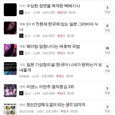
수상한 장면을 목격한 택배기사
이슈
3
댓글
입사
Lv.94
조회 2109
추천 10
00:43
(ㅇㅎ?) 현재 한국에 있는 일본 그라비아 누
계층
8
나
댓글
입사
Lv.94
조회 3207
추천 1
00:39
웨이팅 엄청나다는 애호박 국밥
계층
26
댓글
입사
Lv.94
조회 3073
추천 1
00:36
일본 기상청피셜 :한국아 니네가 원하는거 보
사진
9
내줄게
댓글
Dogdrip
Lv.22
조회 3062
추천 2
00:34
리센느 이번주 음악중심 1위
연예
5
댓글
입사
Lv.94
조회 1404
추천 4
00:33
정신건강에 도움이 되는 생각 10가지
유머
3
댓글
분당리자몽
Lv.62
조회 1657
추천 4
00:33