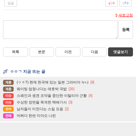
답글
0
0
새로고침
등록
목록
본문
이전
다음
댓글보기
ㅇㅇㄱ 지금 뜨는 글
(ㅇㅎ?) 현재 한국에 있는 일본 그라비아 누나
[8]
계층
웨이팅 엄청나다는 애호박 국밥
[26]
계층
스페인과 솅겐 조약을 중단한 이탈리아 근황
[4]
이슈
수상한 장면을 목격한 택배기사
[3]
이슈
남자들이 미친다는 스킬 모음
[2]
유머
어쩌다 한번 미야오 나린
연예