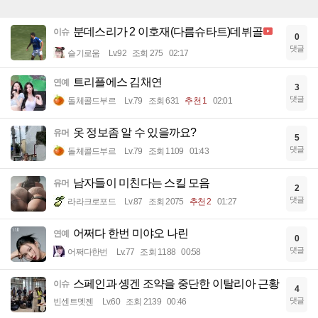
분데스리가 2 이호재(다름슈타트)데뷔골
이슈
0
댓글
슬기로움
Lv.92
조회 275
02:17
트리플에스 김채연
연예
3
댓글
돌체콜드부르
Lv.79
조회 631
추천 1
02:01
옷 정보좀 알 수 있을까요?
유머
5
댓글
돌체콜드부르
Lv.79
조회 1109
01:43
남자들이 미친다는 스킬 모음
유머
2
댓글
라라크로포드
Lv.87
조회 2075
추천 2
01:27
어쩌다 한번 미야오 나린
연예
0
댓글
어쩌다한번
Lv.77
조회 1188
00:58
스페인과 솅겐 조약을 중단한 이탈리아 근황
이슈
4
댓글
빈센트멧젠
Lv.60
조회 2139
00:46