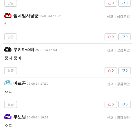
답글
0
0
썸네일사냥꾼
25-08-14 14:22
신고
|
공감 확인
f
답글
0
0
루키마스터
25-08-14 16:03
신고
|
공감 확인
좋다 좋아
답글
0
0
아르곤
25-08-14 17:19
신고
|
공감 확인
ㅇㄷ
답글
0
0
무노님
25-08-14 19:33
신고
|
공감 확인
ㅇㄷ