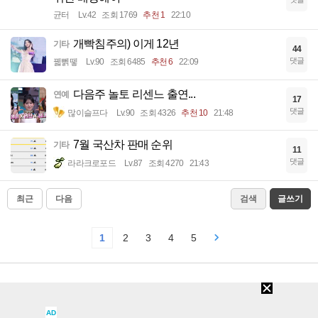
균터
Lv.42
조회 1769
추천 1
22:10
개빡침주의) 이게 12년
기타
44
댓글
꿻뻵뗗
Lv.90
조회 6485
추천 6
22:09
다음주 놀토 리센느 출연...
연예
17
댓글
많이슬프다
Lv.90
조회 4326
추천 10
21:48
7월 국산차 판매 순위
기타
11
댓글
라라크로포드
Lv.87
조회 4270
21:43
최근
다음
검색
글쓰기
1
2
3
4
5
최근 HOT한 콘텐츠
AD