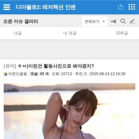
디아블로2: 레저렉션
인벤
오픈 이슈 갤러리
전체보기
공
검
글
지
색
내글
내 댓글
10추글
on/off
쓰
기
[유머]
ㅎㅂ)이런건 활동사진으로 봐야겠지?
아몬드봉봉
댓글: 29 개
조회:
10713
추천:
5
2025-08-14 12:16:38