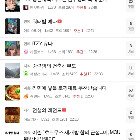
20
댓글
진겟타원
Lv.70
조회 2974
추천 9
22:49
워터밤 예나
연예
6
댓글
아이스티이
Lv.32
조회 1687
추천 1
22:41
ITZY 유나
연예
3
댓글
케를로스
Lv.86
조회 1831
추천 1
22:36
중력댐의 건축해부도
지식
11
댓글
너빨갱이지
Lv.86
조회 5499
추천 12
22:33
라면에 넣을 토핑재료 추천받습니다
계층
63
댓글
쾌변왕
Lv.91
조회 3142
추천 1
22:30
전설의 레전드
지식
2
댓글
아브라카
Lv.91
조회 1951
22:10
이란 "호르무즈 재개방 합의 근접...미, MOU
이슈
8
위반 배상해야"
댓글