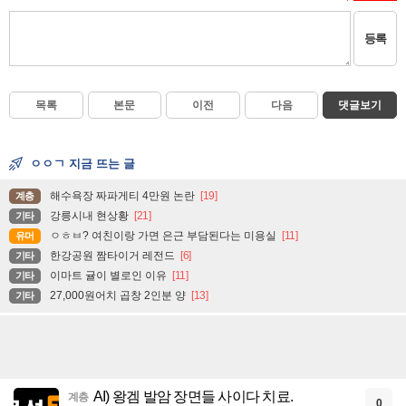
등록
목록
본문
이전
다음
댓글보기
ㅇㅇㄱ 지금 뜨는 글
해수욕장 짜파게티 4만원 논란
[19]
계층
강릉시내 현상황
[21]
기타
ㅇㅎㅂ? 여친이랑 가면 은근 부담된다는 미용실
[11]
유머
한강공원 짬타이거 레전드
[6]
기타
이마트 귤이 별로인 이유
[11]
기타
27,000원어치 곱창 2인분 양
[13]
기타
AI) 왕겜 발암 장면들 사이다 치료.
계층
0