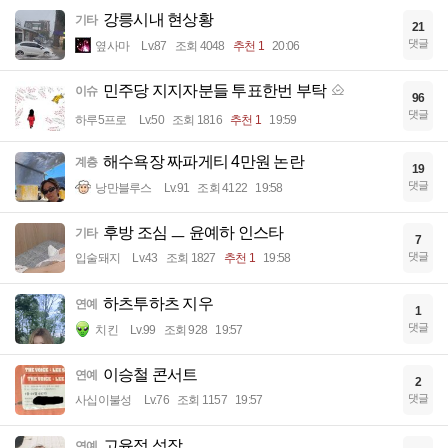
강릉시내 현상황
기타
21
댓글
옆사마
Lv.87
조회 4048
추천 1
20:06
민주당 지지자분들 투표한번 부탁
이슈
96
댓글
하루5프로
Lv.50
조회 1816
추천 1
19:59
해수욕장 짜파게티 4만원 논란
계층
19
댓글
낭만블루스
Lv.91
조회 4122
19:58
후방 조심 ㅡ 윤예하 인스타
기타
7
댓글
입술돼지
Lv.43
조회 1827
추천 1
19:58
하츠투하츠 지우
연예
1
댓글
치킨
Lv.99
조회 928
19:57
이승철 콘서트
연예
2
댓글
사십이불성
Lv.76
조회 1157
19:57
고윤정 성장
연예