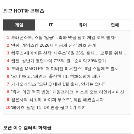
최근 HOT한 콘텐츠
게임
IT
유머
연예
1
드래곤소드, 스팀 '압긍'…축하 댓글 달고 게임 코드 받자!
2
엔씨, 게임스컴 2026서 미공개 신작 최초 공개
3
컴투스-에이버튼 신작 '제우스' 8월 26일 출시…"모두를 위한 경쟁"
4
웹젠, 상반기 영업수익 773억 원…순이익 89% 증가
5
모바일 MMOTPS '더 디비전 리서전스', 6일 스팀에도 출시
6
'오너' 빼고, '페인터' 출전한 T1, 한화생명에 패배
7
카카오게임즈 "오딘 Q 내년 1월 출시, 연기는 없다"
8
"유저 의견 적극 반영" 게임프리크, 비스트 오브 리인카네이션 개선 나선다
9
검은사막 최초의 '하이퍼 부스트', 직접 해봤습니다
10
'페이즈' 날뛴 T1, DK 연승 끊고 1위 지켜
오픈 이슈 갤러리 화제글