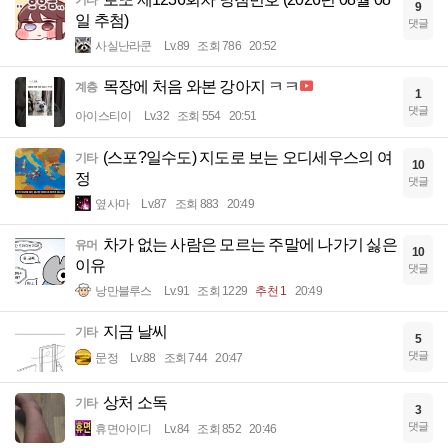
9
일 추첨)
댓글
사실난라쿤
Lv.89
조회 786
20:52
목장에 처음 와본 강아지 ㅋㅋ
계층
1
댓글
아이스티이
Lv.32
조회 554
20:51
(스포?일수도) 지도로 보는 오디세우스의 여
기타
10
정
댓글
옆사마
Lv.87
조회 883
20:49
차가 없는 사람은 모르는 주말에 나가기 싫은
유머
10
이유
댓글
낭만블루스
Lv.91
조회 1229
추천 1
20:49
지금 날씨
기타
5
댓글
문정
Lv.88
조회 744
20:47
상처 소독
기타
3
댓글
휴면아이디
Lv.84
조회 852
20:46