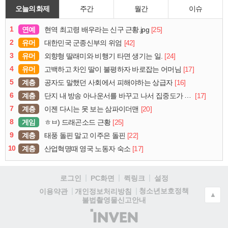
오늘의 화제
주간
월간
이슈
1
연예
[25]
현역 최고령 배우라는 신구 근황.jpg
2
유머
[42]
대한민국 군종신부의 위엄
3
유머
[24]
외향형 딸래미와 비행기 타면 생기는 일.
4
유머
[17]
고백하고 차인 딸이 불평하자 바로잡는 어머님
5
계층
[16]
공자도 말했던 사회에서 피해야하는 상급자
6
계층
[17]
단지 내 방송 아나운서를 바꾸고 나서 집중도가 확 올라갔다는 한 아파트의 안내방송
7
계층
[20]
이젠 다시는 못 보는 삼파이더맨
8
게임
[25]
ㅎㅂ) 드래곤소드 근황
9
계층
[22]
태풍 돌핀 말고 이주은 돌핀
10
계층
[17]
산업혁명때 영국 노동자 숙소
로그인
PC화면
퀵링크
설정
청소년보호정책
이용약관
개인정보처리방침
▲
불법촬영물신고안내
(주)
인