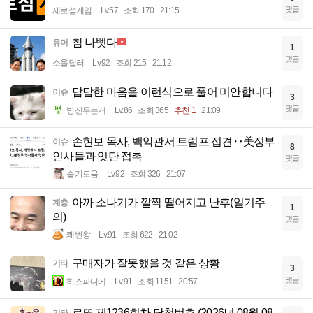
댓글
제로섬게임
Lv.57
조회 170
21:15
참 나뻣다
유머
1
댓글
소울딜러
Lv.92
조회 215
21:12
답답한 마음을 이런식으로 풀어 미안합니다
이슈
3
댓글
병신무는개
Lv.86
조회 365
추천 1
21:09
손현보 목사, 백악관서 트럼프 접견‥美정부
이슈
8
인사들과 잇단 접촉
댓글
슬기로움
Lv.92
조회 326
21:07
아까 소나기가 깔짝 떨어지고 난후(일기주
계층
1
의)
댓글
쾌변왕
Lv.91
조회 622
21:02
구매자가 잘못했을 것 같은 상황
기타
3
댓글
히스파니에
Lv.91
조회 1151
20:57
로또 제1236회차 당첨번호 (2026년 08월 08
기타