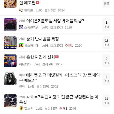
인 예고편
댓글
언데드
Lv.90
조회 632
20:24
아이온2 글로벌 서양 유저들의 승?
게임
1
댓글
스톰근위병
Lv.80
조회 1563
20:20
총기 난사범들 특징
기타
12
댓글
히스파니에
Lv.91
조회 1562
추천 1
20:20
흔한 짜집기 신화
지식
4
댓글
아브라카
Lv.91
조회 703
20:12
테라팹 진척 어떻길래...머스크 “가장 큰 제약
이슈
4
은 메모리”
댓글
균터
Lv.42
조회 1369
20:12
ㅇㅎㅂ? 여친이랑 가면 은근 부담된다는 미
유머
11
용실
댓글
풀소유
Lv.86
조회 3357
추천 1
20:08