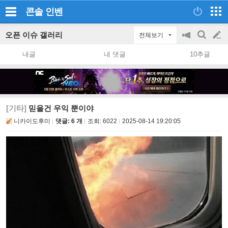
콘솔
인벤
오픈 이슈 갤러리
전체보기
공
검
글
지
색
내글
내 댓글
10추글
on/off
쓰
기
[기타]
믿을건 우익 뿐이야
니카이도후미
댓글: 6 개
조회:
6022
2025-08-14 19:20:05