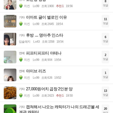
8
댓글
치킨
Lv.99
조회 1900
추천 1
19:56
이마트 귤이 별로인 이유
기타
11
댓글
치킨
Lv.99
조회 2645
19:54
후방 ㅡ 명아추 인스타
기타
6
댓글
입술돼지
Lv.43
조회 1558
19:54
피프티피프티 아테나
연예
2
댓글
치킨
Lv.99
조회 904
19:54
아이브 리즈
연예
1
댓글
치킨
Lv.99
조회 626
19:52
27,000원어치 곱창 2인분 양
기타
13
댓글
치킨
Lv.99
조회 2623
추천 1
19:50
캡쳐해서 나오는 캐릭터가 나의 드래곤볼 세
기타
20
계관 캐릭터
댓글