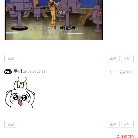
답글
0
0
루피
25-08-14 19:34
신고
|
공감 확인
답글
0
0
새로고침