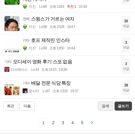
치킨
Lv.99
조회 1814
추천 1
19:49
스윙스가 거르는 여자
연예
10
댓글
치킨
Lv.99
조회 2528
19:47
호프 제작진 인스타
기타
3
댓글
치킨
Lv.99
조회 1850
19:44
오디세이 영화 후기 스포 없음
기타
3
댓글
아브락사스
Lv.44
조회 1415
19:38
배달 전문 식당 특징
기타
18
댓글
옆사마
Lv.87
조회 2318
19:37
최근
다음
검색
글쓰기
1
2
3
4
5