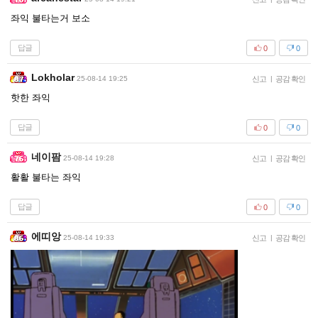
좌익 불타는거 보소
답글
0
0
Lokholar
25-08-14 19:25
신고
|
공감 확인
핫한 좌익
답글
0
0
네이팜
25-08-14 19:28
신고
|
공감 확인
활활 불타는 좌익
답글
0
0
에띠앙
25-08-14 19:33
신고
|
공감 확인