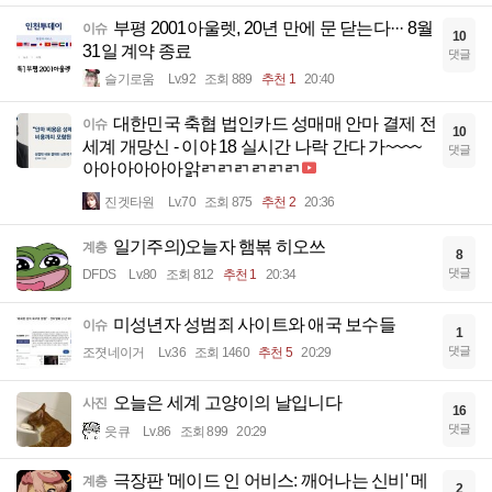
부평 2001아울렛, 20년 만에 문 닫는다··· 8월
이슈
10
31일 계약 종료
댓글
슬기로움
Lv.92
조회 889
추천 1
20:40
대한민국 축협 법인카드 성매매 안마 결제 전
이슈
10
세계 개망신 - 이야 18 실시간 나락 간다 가~~~~
댓글
아아아아아아앍ㄺㄺㄺㄺㄺㄺ
진겟타원
Lv.70
조회 875
추천 2
20:36
일기주의)오늘자 햄볶 히오쓰
계층
8
댓글
DFDS
Lv.80
조회 812
추천 1
20:34
미성년자 성범죄 사이트와 애국 보수들
이슈
1
댓글
조졋네이거
Lv.36
조회 1460
추천 5
20:29
오늘은 세계 고양이의 날입니다
사진
16
댓글
읏큐
Lv.86
조회 899
20:29
극장판 '메이드 인 어비스: 깨어나는 신비' 메
계층
2