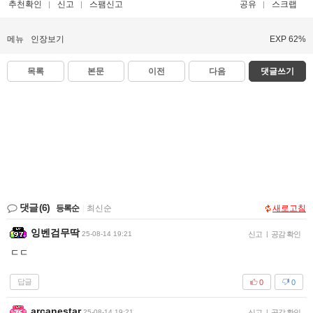
추천확인
신고
스팸신고
공유
스크랩
메뉴
인장보기
EXP 62%
목록
본문
이전
다음
댓글쓰기
댓글
(6)
등록순
|
최신순
새로고침
잉벤검무딱
25-08-14 19:21
신고
|
공감 확인
ㄷㄷ
답글
0
0
arcanestar
25-08-14 19:21
신고
|
공감 확인