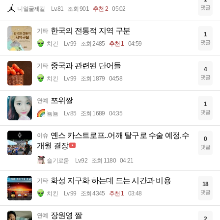
댓글
니얼굴제길
Lv.81
조회 901
추천 2
05:02
한국의 전통적 지역 구분
기타
1
댓글
치킨
Lv.99
조회 2485
추천 1
04:59
중국과 관련된 단어들
기타
4
댓글
치킨
Lv.99
조회 1879
04:58
쯔위짤
연예
1
댓글
뇸뇸
Lv.85
조회 1689
04:35
옌스 카스트로프..어깨 탈구로 수술 예정,수
이슈
0
개월 결장
댓글
슬기로움
Lv.92
조회 1180
04:21
화성 지구화 하는데 드는 시간과 비용
기타
18
댓글
치킨
Lv.99
조회 4345
추천 1
03:48
장원영 짤
연예
2