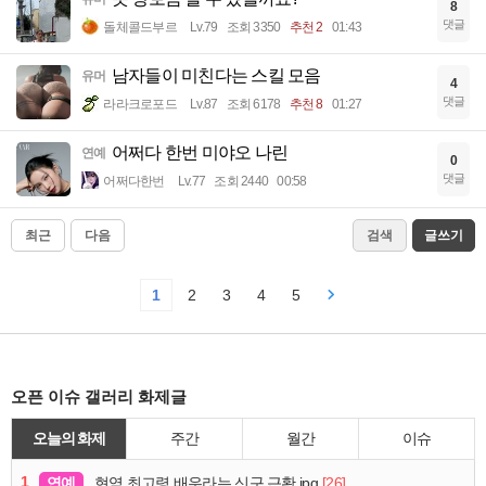
8
댓글
돌체콜드부르
Lv.79
조회 3350
추천 2
01:43
남자들이 미친다는 스킬 모음
유머
4
댓글
라라크로포드
Lv.87
조회 6178
추천 8
01:27
어쩌다 한번 미야오 나린
연예
0
댓글
어쩌다한번
Lv.77
조회 2440
00:58
최근
다음
검색
글쓰기
1
2
3
4
5
오픈 이슈 갤러리 화제글
오늘의 화제
주간
월간
이슈
1
연예
[26]
현역 최고령 배우라는 신구 근황.jpg