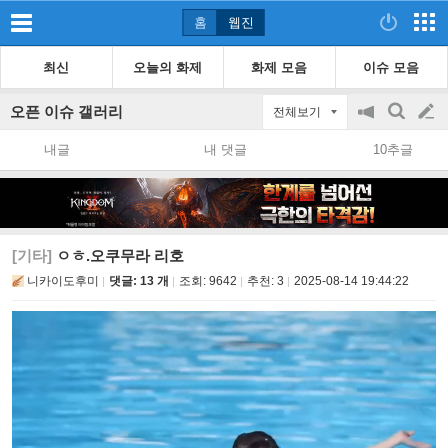
홈
웹진
최신
오늘의 화제
화제 모음
이슈 모음
오픈 이슈 갤러리
전체보기
공
검
글
지
색
내글
내 댓글
10추글
on/off
쓰
기
[기타]
ㅇㅎ.오쿠무라 리호
니카이도후미
댓글: 13 개
조회:
9642
추천:
3
2025-08-14 19:44:22