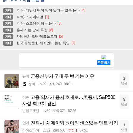
ㅇㅎ) 더워서 땀이 많이 났다는 일본 눈나
[4]
기타
ㅇㅎ) 스파이더걸
[1]
기타
ㅇㅎ) 스트레칭 하는 눈나
[3]
기타
혼자 사는 남자 특징
[8]
기타
카레국의 오버 테크놀로지
[5]
기타
한국에 방문한 세계인이 놀란 폭염
[7]
기타
군종신부가 군대 두 번 가는 이유
유머
1
댓글
썽바
Lv.89
조회 240
08:01
고용 악재가 증시 호재로…美증시, S&P500
이슈
5
사상 최고치 경신
댓글
빈센트멧젠
Lv.60
조회 370
07:56
전참시 중 메이와 원이의 센스있는 멘트 치기
연예
1
댓글
아이스티이
Lv.32
조회 500
추천 1
07:51