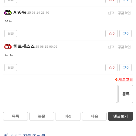
Ah64e
25-08-14 23:40
신고
|
공감 확인
ㅇㄷ
답글
0
0
히로세스즈
25-08-15 00:06
신고
|
공감 확인
ㄷ ㄷ
답글
0
0
새로고침
등록
목록
본문
이전
다음
댓글보기
ㅇㅇㄱ 지금 뜨는 글