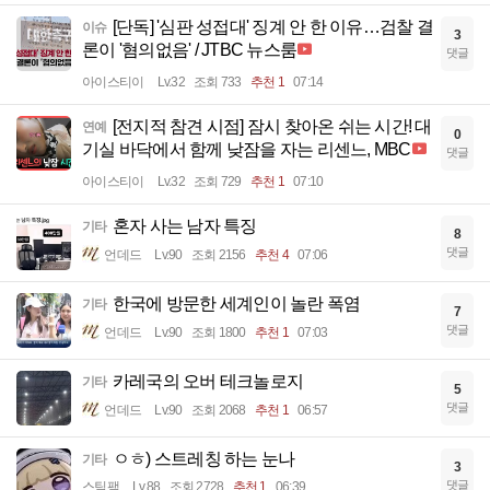
[단독] '심판 성접대' 징계 안 한 이유…검찰 결
이슈
3
론이 '혐의없음' / JTBC 뉴스룸
댓글
아이스티이
Lv.32
조회 733
추천 1
07:14
[전지적 참견 시점] 잠시 찾아온 쉬는 시간! 대
연예
0
기실 바닥에서 함께 낮잠을 자는 리센느, MBC
댓글
아이스티이
Lv.32
조회 729
추천 1
07:10
혼자 사는 남자 특징
기타
8
댓글
언데드
Lv.90
조회 2156
추천 4
07:06
한국에 방문한 세계인이 놀란 폭염
기타
7
댓글
언데드
Lv.90
조회 1800
추천 1
07:03
카레국의 오버 테크놀로지
기타
5
댓글
언데드
Lv.90
조회 2068
추천 1
06:57
ㅇㅎ) 스트레칭 하는 눈나
기타
3
댓글
스팀팩
Lv.88
조회 2728
추천 1
06:39