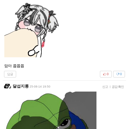
맘마 쯉쯉쯉
답글
0
0
달섭지롱
25-08-14 19:50
신고
|
공감 확인