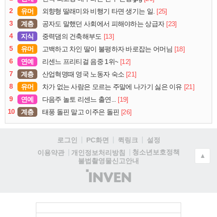
2
유머
[25]
외향형 딸래미와 비행기 타면 생기는 일.
3
계층
[23]
공자도 말했던 사회에서 피해야하는 상급자
4
지식
[13]
중력댐의 건축해부도
5
유머
[18]
고백하고 차인 딸이 불평하자 바로잡는 어머님
6
연예
[12]
리센느 프리티걸 음중 1위~
7
계층
[21]
산업혁명때 영국 노동자 숙소
8
유머
[21]
차가 없는 사람은 모르는 주말에 나가기 싫은 이유
9
연예
[19]
다음주 놀토 리센느 출연...
10
계층
[26]
태풍 돌핀 말고 이주은 돌핀
로그인
PC화면
퀵링크
설정
청소년보호정책
이용약관
개인정보처리방침
▲
불법촬영물신고안내
(주)
인
벤