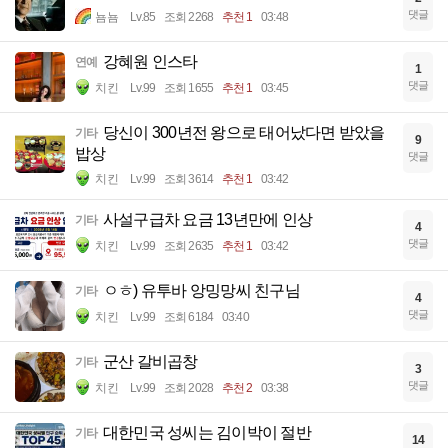
댓글
뇸뇸
Lv.85
조회 2268
추천 1
03:48
강혜원 인스타
연예
1
댓글
치킨
Lv.99
조회 1655
추천 1
03:45
당신이 300년전 왕으로 태어났다면 받았을
기타
9
밥상
댓글
치킨
Lv.99
조회 3614
추천 1
03:42
사설구급차 요금 13년만에 인상
기타
4
댓글
치킨
Lv.99
조회 2635
추천 1
03:42
ㅇㅎ) 유투바 앙밍망씨 친구님
기타
4
댓글
치킨
Lv.99
조회 6184
03:40
군산 갈비곱창
기타
3
댓글
치킨
Lv.99
조회 2028
추천 2
03:38
대한민국 성씨는 김이박이 절반
기타
14