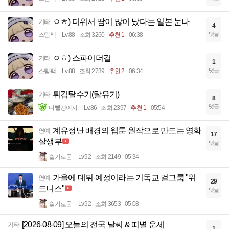
ㅇㅎ) 더워서 땀이 많이 났다는 일본 눈나
기타
4
댓글
스팀팩
Lv.88
조회 3260
추천 1
06:38
ㅇㅎ) 스파이더걸
기타
1
댓글
스팀팩
Lv.88
조회 2739
추천 2
06:34
튀김탈수기(탈유기)
기타
8
댓글
너빨갱이지
Lv.86
조회 2397
추천 1
05:54
계유정난 배경의 웹툰 원작으로 만드는 영화
연예
17
살생부
댓글
슬기로움
Lv.92
조회 2149
05:34
가을에 데뷔 예정이라는 기독교 걸그룹 "위
연예
29
드니스"
댓글
슬기로움
Lv.92
조회 3653
05:08
[2026-08-09] 오늘의 전국 날씨 & 띠별 운세
기타
1