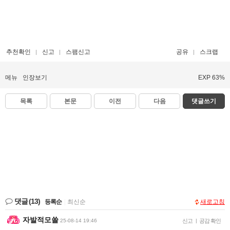
추천확인
신고
스팸신고
공유
스크랩
메뉴
인장보기
EXP 63%
목록
본문
이전
다음
댓글쓰기
댓글
(13)
등록순
|
최신순
새로고침
자발적모쏠
25-08-14 19:46
신고
|
공감 확인