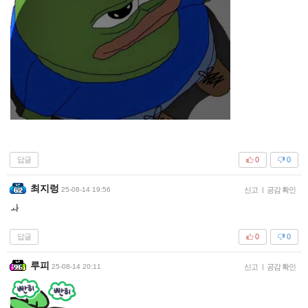
답글
0
0
최지렁
25-08-14 19:56
신고
|
공감 확인
ㅘ
답글
0
0
루피
25-08-14 20:11
신고
|
공감 확인