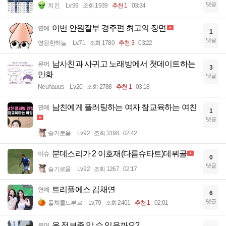
댓글
치킨
Lv.99
조회 1939
추천 1
03:34
이번 안원잘부 경주편 최고의 장면
연예
1
댓글
영원한하늘
Lv.71
조회 1780
추천 3
03:22
남사친과 사귀고 노래방에서 첫데이트하는
유머
3
만화
댓글
Neuhauus
Lv.20
조회 2788
추천 1
03:18
남친에게 플러팅하는 여자 참교육하는 여친
연예
1
댓글
슬기로움
Lv.92
조회 3198
02:42
분데스리가 2 이호재(다름슈타트)데뷔골
이슈
0
댓글
슬기로움
Lv.92
조회 1267
02:17
트리플에스 김채연
연예
6
댓글
돌체콜드부르
Lv.79
조회 2401
추천 1
02:01
옷 정보좀 알 수 있을까요?
유머