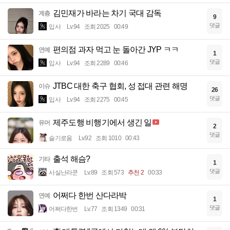
김민재가 바라는 차기 국대 감독
계층
9
댓글
입사
Lv.94
조회 2025
00:49
편의점 과자 먹고 눈 돌아간 JYP ㅋㅋ
연예
1
댓글
입사
Lv.94
조회 2289
00:46
JTBC 대한 축구 협회, 성 접대 관련 해명
이슈
26
댓글
입사
Lv.94
조회 2275
00:45
제주도행 비행기에서 생긴 일
유머
2
댓글
슬기로움
Lv.92
조회 1010
00:43
출석 해슴?
기타
1
댓글
사실난라쿤
Lv.89
조회 573
추천 2
00:33
어쩌다 한번 산다라박
연예
1
댓글
어쩌다한번
Lv.77
조회 1349
00:31