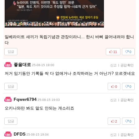
일베라이트 새끼가 독립기념관 관장이라니... 한시 바삐 끌어내려야 합니
다
답글
11
0
좋을대로
25-08-15 19:00
신고
|
공감 확인
저거 임기동안 기록들 싹 다 없애거나 조작하려는 거 아닌가? 모르겟네요
답글
0
0
Fqwer6794
25-08-15 19:03
신고
|
공감 확인
오키나와만 봐도 말도 안되는 개소리죠
답글
2
0
DFDS
25-08-15 19:04
신고
|
공감 확인