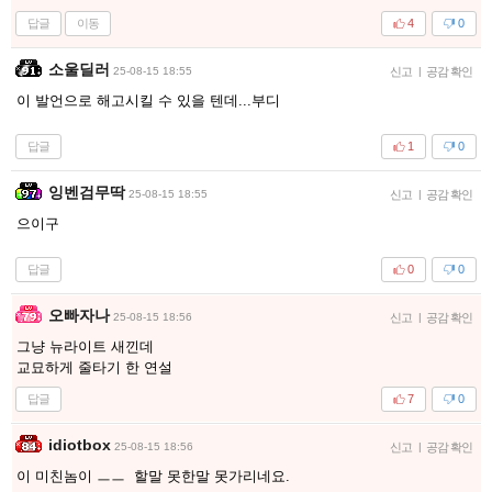
답글
이동
4
0
소울딜러
25-08-15 18:55
신고
|
공감 확인
이 발언으로 해고시킬 수 있을 텐데...부디
답글
1
0
잉벤검무딱
25-08-15 18:55
신고
|
공감 확인
으이구
답글
0
0
오빠자나
25-08-15 18:56
신고
|
공감 확인
그냥 뉴라이트 새낀데
교묘하게 줄타기 한 연설
답글
7
0
idiotbox
25-08-15 18:56
신고
|
공감 확인
이 미친놈이 ㅡㅡ 할말 못한말 못가리네요.