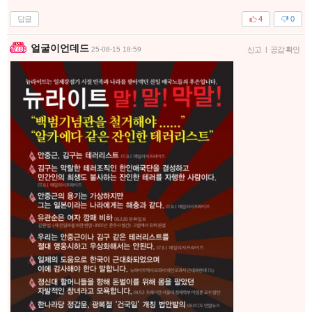
답글
4
0
얼굴이언데드
25-08-15 18:59
신고
|
공감 확인