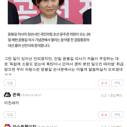
그런 일이 있어선 안되겠지만, 만일 윤봉길 의사가 저들이 주장하는 대
로 '독립에 소용도 없는데 폭탄이나 던져서 괜히 분란 일으킨 테러범' 취급
받으면 우리 자랑스런 윤봉길 손녀분께서는 어떻게 말씀하실지 모르겠네
ㅋㅋ
답글
2
0
존윅
25-08-15 19:27
신고
|
공감 확인
미친새끼
답글
0
0
라스트몰이칸
25-08-15 19:47
|