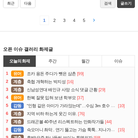
최근
다음
검색
글쓰기
1
2
3
4
5
오픈 이슈 갤러리 화제글
오늘의 화제
주간
월간
이슈
1
유머
[99]
조카 용돈 주다가 뺏은 삼촌
2
계층
[16]
축협 개혁하는 박지성
3
계층
[29]
신남성연대 배인규 사망 소식 댓글 근황
4
유머
[37]
한복 잘못 입혀 보낸 학부모
5
감동
[10]
“인형 같은 아이가 가라앉는데”…수심 3m 호수 뛰어든 60대 의인
6
계층
[76]
지역 비하 하는게 웃긴 이유.
7
계층
[44]
드래곤볼 40주년 리스펙트하는 만화작가들
8
감동
[15]
슥오더니 촤악.. 연기 뚫고는 가슴 툭툭.. 지나가던 아재의 정체
9
계층
[59]
후방)요즘 하나둘씩 보이는 투명의자