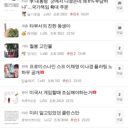
李 대통령 "군에서 다쳤는데 왜 6% 부담하
이슈
20
나"…국가책임 확대 주문
댓글
슬기로움
Lv.92
조회 2002
추천 6
00:24
타부서의 친한 동생이
계층
38
댓글
쾌변왕
Lv.91
조회 3612
23:53
철봉 고인물
기타
2
댓글
언데드
Lv.90
조회 2092
추천 2
23:48
프로미스나인 스프 이채영 이나경 플러팅 노
연예
0
하우 공개
댓글
입술돼지
Lv.43
조회 742
추천 1
23:43
미국서 게임할때 조심해야하는거
유머
2
댓글
하루5프로
Lv.50
조회 2419
23:21
미리 알고있었던 클린스만
이슈
7
댓글
호박이쪼아요
Lv.12
조회 3694
추천 3
23:20