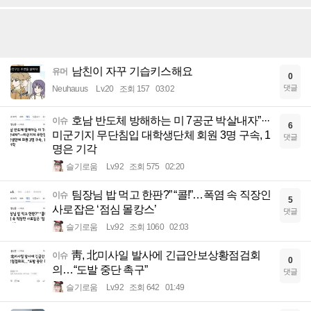
남친이 자꾸 기습키스해요
유머
0
댓글
Neuhauus
Lv.20
조회 157
03:02
호남 반도체 방해하는 미 7공군 박살내자”···
이슈
6
미군기지 무단침입 대학생단체 회원 3명 구속, 1
댓글
명은 기각
슬기로움
Lv.92
조회 575
02:20
팀장님 밥 먹고 한판?” “콜!”…폭염 속 직장인
이슈
5
사로잡은 ‘점심 몰캉스’
댓글
슬기로움
Lv.92
조회 1060
02:03
靑, 北미사일 발사에 긴급안보상황점검회
이슈
0
의…“도발 중단 촉구”
댓글
슬기로움
Lv.92
조회 642
01:49