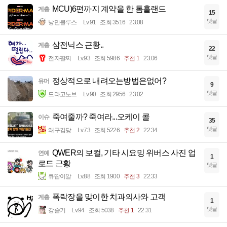
MCU)6편까지 계약을 한 톰홀랜드
계층
15
댓글
낭만블루스
Lv.91
조회 3516
23:08
삼전닉스 근황..
계층
22
댓글
전자팔찌
Lv.93
조회 5986
추천 1
23:06
정상적으로 내려오는방법은없어?
유머
9
댓글
드라고노브
Lv.90
조회 2956
23:02
죽여줄까? 죽여라...오케이 콜
이슈
35
댓글
왜구김당
Lv.73
조회 5226
추천 2
22:34
QWER의 보컬, 기타 시요밍 위버스 사진 업
연예
1
로드 근황
댓글
큐땁이알
Lv.88
조회 1900
추천 3
22:33
폭락장을 맞이한 치과의사와 고객
계층
1
댓글
강슬기
Lv.94
조회 5038
추천 1
22:31