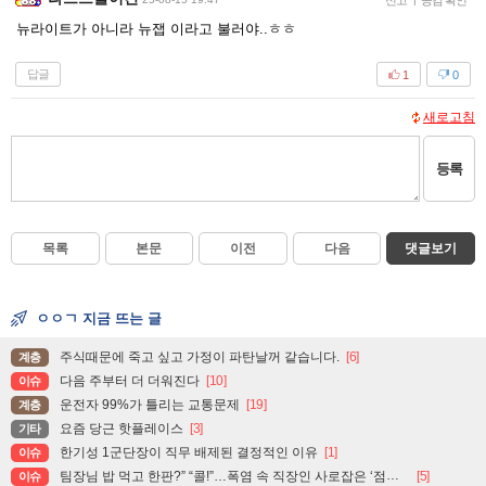
신고
공감 확인
뉴라이트가 아니라 뉴잽 이라고 불러야..ㅎㅎ
답글
1
0
새로고침
등록
목록
본문
이전
다음
댓글보기
ㅇㅇㄱ 지금 뜨는 글
주식때문에 죽고 싶고 가정이 파탄날꺼 같습니다.
[6]
계층
다음 주부터 더 더워진다
[10]
이슈
운전자 99%가 틀리는 교통문제
[19]
계층
요즘 당근 핫플레이스
[3]
기타
한기성 1군단장이 직무 배제된 결정적인 이유
[1]
이슈
팀장님 밥 먹고 한판?” “콜!”…폭염 속 직장인 사로잡은 ‘점심 몰캉스’
[5]
이슈