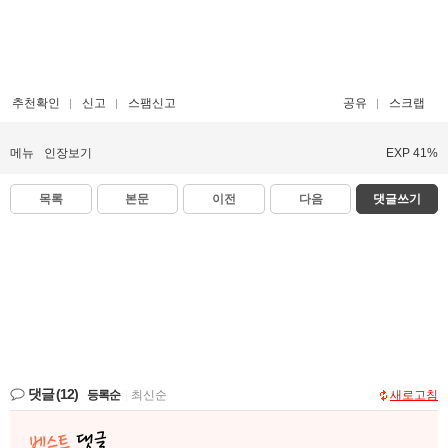
추천확인
신고
스팸신고
공유
스크랩
메뉴
인장보기
EXP 41%
목록
본문
이전
다음
댓글쓰기
댓글
(12)
등록순
|
최신순
새로고침