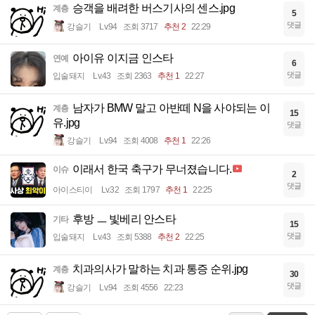
승객을 배려한 버스기사의 센스.jpg
계층
5
댓글
강슬기
Lv.94
조회 3717
추천 2
22:29
아이유 이지금 인스타
연예
6
댓글
입술돼지
Lv.43
조회 2363
추천 1
22:27
남자가 BMW 말고 아반떼 N을 사야되는 이
계층
15
유.jpg
댓글
강슬기
Lv.94
조회 4008
추천 1
22:26
이래서 한국 축구가 무너졌습니다.
이슈
2
댓글
아이스티이
Lv.32
조회 1797
추천 1
22:25
후방 ㅡ 빛베리 안스타
기타
15
댓글
입술돼지
Lv.43
조회 5388
추천 2
22:25
치과의사가 말하는 치과 통증 순위.jpg
계층
30
댓글
강슬기
Lv.94
조회 4556
22:23