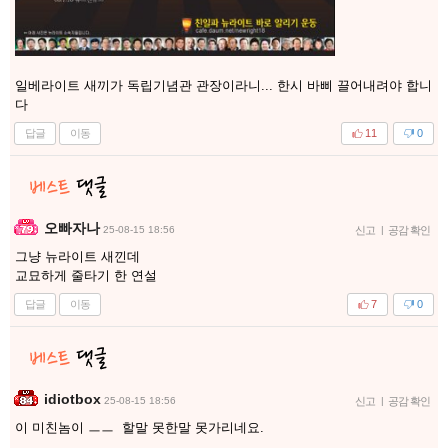
일베라이트 새끼가 독립기념관 관장이라니... 한시 바삐 끌어내려야 합니
다
답글
이동
11
0
오빠자나
25-08-15 18:56
신고
|
공감 확인
그냥 뉴라이트 새낀데
교묘하게 줄타기 한 연설
답글
이동
7
0
idiotbox
25-08-15 18:56
신고
|
공감 확인
이 미친놈이 ㅡㅡ 할말 못한말 못가리네요.