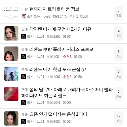
현재까지 트리플 태풍 정보
이슈
2
댓글
슬기로움
Lv.92
조회 1475
추천 1
01:06
참치캔 따개에 구멍이 2개인 이유
연예
4
댓글
입사
Lv.94
조회 2202
01:03
리센느 쿠팡 플레이 시리즈 프로모
연예
1
댓글
입사
Lv.94
조회 1084
추천 3
01:00
리센느 메이 핫걸 포즈 근접 샷
연예
0
댓글
입사
Lv.94
조회 1061
추천 1
00:58
섬의 날 무대 아래로 내려가서 아주머니 팬과
연예
0
하이파이브 하는 리센느
댓글
입사
Lv.94
조회 1041
00:56
요즘 인기 떨어지는 음식 1티어
계층
12
댓글
입사
Lv.94
조회 2689
00:53