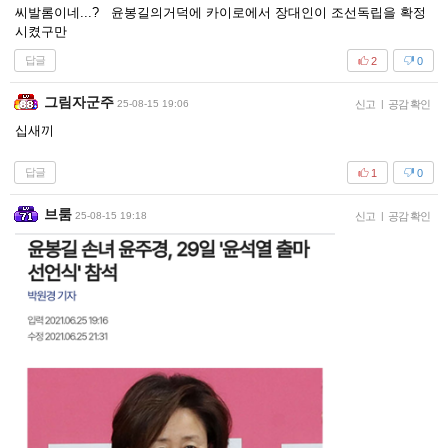
씨발롬이네...? 윤봉길의거덕에 카이로에서 장대인이 조선독립을 확정
시켰구만
답글
2
0
그림자군주
25-08-15 19:06
신고
|
공감 확인
십새끼
답글
1
0
브룸
25-08-15 19:18
신고
|
공감 확인