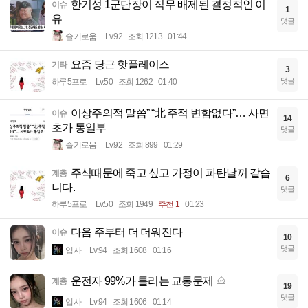
한기성 1군단장이 직무 배제된 결정적인 이
이슈
1
유
댓글
슬기로움
Lv.92
조회 1213
01:44
요즘 당근 핫플레이스
기타
3
댓글
하루5프로
Lv.50
조회 1262
01:40
이상주의적 말씀” “北 주적 변함없다”… 사면
이슈
14
초가 통일부
댓글
슬기로움
Lv.92
조회 899
01:29
주식때문에 죽고 싶고 가정이 파탄날꺼 같습
계층
6
니다.
댓글
하루5프로
Lv.50
조회 1949
추천 1
01:23
다음 주부터 더 더워진다
이슈
10
댓글
입사
Lv.94
조회 1608
01:16
운전자 99%가 틀리는 교통문제
계층
19
댓글
입사
Lv.94
조회 1606
01:14