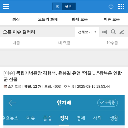
홈
웹진
최신
오늘의 화제
화제 모음
이슈 모음
오픈 이슈 갤러리
전체보기
공
검
글
지
색
내글
내 댓글
10추글
on/off
쓰
기
[이슈]
독립기념관장 김형석, 윤봉길 유언 ‘먹칠’…“광복은 연합
군 선물”
슬기로움
댓글: 12 개
조회:
4603
추천:
9
2025-08-15 18:53:44