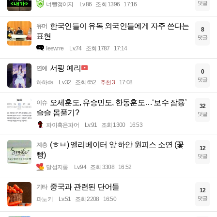
댓글
너빨갱이지
Lv.86
조회 1396
17:16
한국인들이 유독 외국인들에게 자주 쓴다는
유머
8
표현
댓글
Ieewrre
Lv.74
조회 1787
17:14
서핑 예리
연예
0
댓글
하하ds
Lv.32
조회 652
추천 3
17:08
오세훈도, 유승민도, 한동훈도…‘보수 잠룡’
이슈
32
슬슬 몸풀기?
댓글
파이혹은파어
Lv.91
조회 1300
16:53
(ㅎㅂ) 엘리베이터 앞 하얀 원피스 소연 (꽃
계층
12
빵)
댓글
달섭지롱
Lv.94
조회 3308
16:52
중국과 관련된 단어들
기타
12
댓글
파노키
Lv.51
조회 2208
16:50