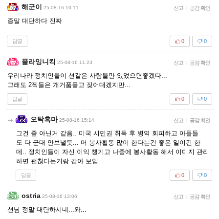
해군이
25-08-16 10:11
신고
|
공감 확인
증말 대단하다 진짜
답글
0
0
플라잉니킥
25-08-16 11:23
신고
|
공감 확인
우리나라 정치인들이 션같은 사람들만 있었으면좋겠다...
그래도 2찍들은 개거품물고 짖어대겠지만...
답글
0
0
오탁흑마
25-08-16 15:14
신고
|
공감 확인
그건 좀 아닌거 같음.. 미국 시민권 취득 후 병역 회피하고 아들들
도 다 군대 안보낼듯... 머 봉사활동 많이 한다는건 좋은 일이긴 한
데.. 정치인들이 자신 이익 챙기고 나중에 봉사활동 해서 이미지 관리
하면 괜찮다는거랑 같아 보임
답글
0
0
ostria
25-08-16 13:06
신고
|
공감 확인
션님 정말 대단하시네...와...