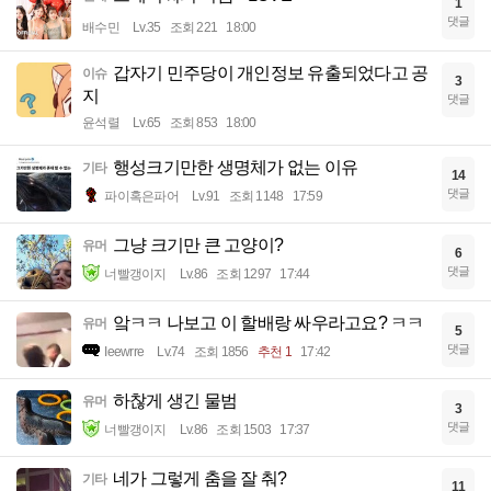
1
댓글
배수민
Lv.35
조회 221
18:00
갑자기 민주당이 개인정보 유출되었다고 공
이슈
3
지
댓글
윤석렬
Lv.65
조회 853
18:00
행성크기만한 생명체가 없는 이유
기타
14
댓글
파이혹은파어
Lv.91
조회 1148
17:59
그냥 크기만 큰 고양이?
유머
6
댓글
너빨갱이지
Lv.86
조회 1297
17:44
앜ㅋㅋ 나보고 이 할배랑 싸우라고요? ㅋㅋ
유머
5
댓글
Ieewrre
Lv.74
조회 1856
추천 1
17:42
하찮게 생긴 물범
유머
3
댓글
너빨갱이지
Lv.86
조회 1503
17:37
네가 그렇게 춤을 잘 춰?
기타
11