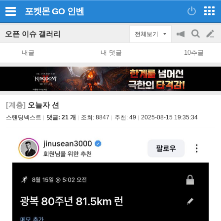
포켓몬 GO
인벤
오픈 이슈 갤러리
전체보기
공
검
글
지
색
내글
내 댓글
10추글
on/off
쓰
기
[계층]
오늘자 션
스탠딩넥스트
댓글: 21 개
조회:
8847
추천:
49
2025-08-15 19:35:34