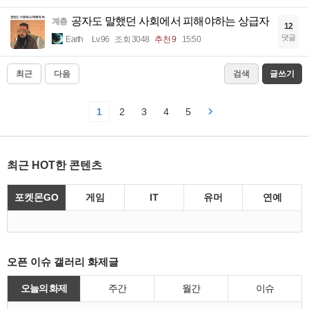
공자도 말했던 사회에서 피해야하는 상급자
계층
12
댓글
Earth
Lv.96
조회 3048
추천 9
15:50
최근
다음
검색
글쓰기
1
2
3
4
5
최근 HOT한 콘텐츠
포켓몬GO
게임
IT
유머
연예
오픈 이슈 갤러리 화제글
오늘의 화제
주간
월간
이슈