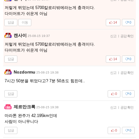
저렇게 뛰었는데 5700칼로리밖에라는게 충격이다.
다이어트가 쉬운게 아님
답글
이동
14
0
캔사이
25-08-15 19:37
신고
|
공감 확인
저렇게 뛰었는데 5700칼로리밖에라는게 충격이다.
다이어트가 쉬운게 아님
답글
14
0
Nozdormu
25-08-15 19:38
신고
|
공감 확인
7시간 50분을 뛰었다고? 7분 50초도 힘든데..
답글
0
0
제르만크록
25-08-15 19:38
신고
|
공감 확인
마라톤 완주가 42.195km인데
사람이 아니무니다
답글
0
0