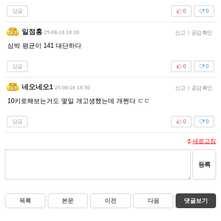
답글
0
0
일점홍
25-08-16 18:38
신고
|
공감 확인
심박 평균이 141 대단하다
답글
0
0
네오네오1
25-08-16 18:50
신고
|
공감 확인
10키로해보는거도 몇일 개고생했는데 개쩐다 ㄷㄷ
답글
0
0
새로고침
등록
목록
본문
이전
다음
댓글보기