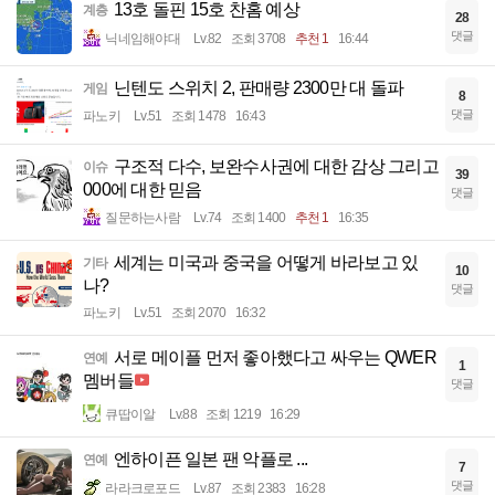
13호 돌핀 15호 찬홈 예상
계층
28
댓글
닉네임해야대
Lv.82
조회 3708
추천 1
16:44
닌텐도 스위치 2, 판매량 2300만 대 돌파
게임
8
댓글
파노키
Lv.51
조회 1478
16:43
구조적 다수, 보완수사권에 대한 감상 그리고
이슈
39
000에 대한 믿음
댓글
질문하는사람
Lv.74
조회 1400
추천 1
16:35
세계는 미국과 중국을 어떻게 바라보고 있
기타
10
나?
댓글
파노키
Lv.51
조회 2070
16:32
서로 메이플 먼저 좋아했다고 싸우는 QWER
연예
1
멤버들
댓글
큐땁이알
Lv.88
조회 1219
16:29
엔하이픈 일본 팬 악플로 ...
연예
7
댓글
라라크로포드
Lv.87
조회 2383
16:28