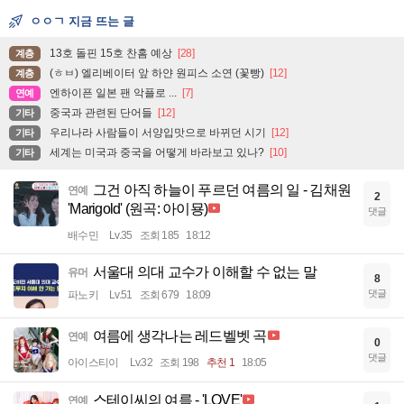
ㅇㅇㄱ 지금 뜨는 글
13호 돌핀 15호 찬홈 예상
[28]
계층
(ㅎㅂ) 엘리베이터 앞 하얀 원피스 소연 (꽃빵)
[12]
계층
엔하이픈 일본 팬 악플로 ...
[7]
연예
중국과 관련된 단어들
[12]
기타
우리나라 사람들이 서양입맛으로 바뀌던 시기
[12]
기타
세계는 미국과 중국을 어떻게 바라보고 있나?
[10]
기타
그건 아직 하늘이 푸르던 여름의 일 - 김채원
연예
2
'Marigold' (원곡: 아이묭)
댓글
배수민
Lv.35
조회 185
18:12
서울대 의대 교수가 이해할 수 없는 말
유머
8
댓글
파노키
Lv.51
조회 679
18:09
여름에 생각나는 레드벨벳 곡
연예
0
댓글
아이스티이
Lv.32
조회 198
추천 1
18:05
스테이씨의 여름 - 'LOVE'
연예