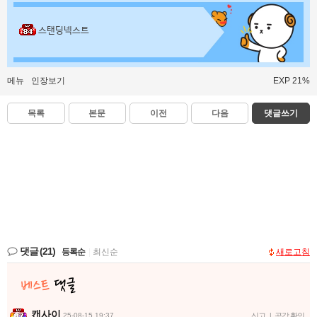
스탠딩넥스트
메뉴
인장보기
EXP 21%
목록
본문
이전
다음
댓글쓰기
댓글
(21)
등록순
|
최신순
새로고침
캔사이
25-08-15 19:37
신고
|
공감 확인