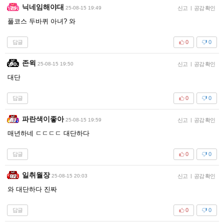
닉네임해야대
25-08-15 19:49
신고
|
공감 확인
풀코스 두바퀴 아녀? 와
답글
0
0
존윅
25-08-15 19:50
신고
|
공감 확인
대단
답글
0
0
파란색이좋아
25-08-15 19:59
신고
|
공감 확인
매년하네 ㄷㄷㄷㄷ 대단하다
답글
0
0
일취월장
25-08-15 20:03
신고
|
공감 확인
와 대단하다 진짜
답글
0
0