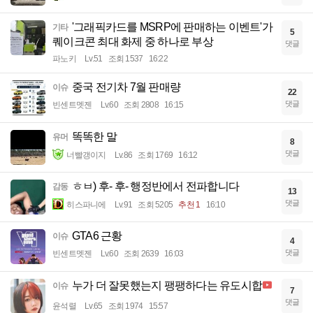
'그래픽카드를 MSRP에 판매하는 이벤트'가
기타
5
퀘이크콘 최대 화제 중 하나로 부상
댓글
파노키
Lv.51
조회 1537
16:22
중국 전기차 7월 판매량
이슈
22
댓글
빈센트멧젠
Lv.60
조회 2808
16:15
똑똑한 말
유머
8
댓글
너빨갱이지
Lv.86
조회 1769
16:12
ㅎㅂ) 후- 후- 행정반에서 전파합니다
감동
13
댓글
히스파니에
Lv.91
조회 5205
추천 1
16:10
GTA6 근황
이슈
4
댓글
빈센트멧젠
Lv.60
조회 2639
16:03
누가 더 잘못했는지 팽팽하다는 유도시합
이슈
7
댓글
윤석렬
Lv.65
조회 1974
15:57