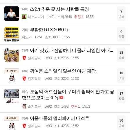
스압) 추운 곳 사는 사람들 특징
유머
9
댓글
히스파니에
Lv.91
조회 2646
추천 1
15:55
부활한 RTX 2080 Ti
기타
9
댓글
파노키
Lv.51
조회 3080
15:55
아기 갖겠다 전업하더니 몰래 피임한 아내...
계층
38
댓글
전자팔찌
Lv.93
조회 5786
15:55
귀여운 스타일의 일본인 여친 체감.
유머
10
댓글
전자팔찌
Lv.93
조회 3292
15:53
도심의 어르신들이 무더위 쉼터에 안가고 공
이슈
17
항으로 모이는 이유
댓글
슬기로움
Lv.92
조회 1493
추천 1
15:52
아줌마들의 엘리베이터 대격투.
계층
30
댓글
전자팔찌
Lv.93
조회 4236
15:52