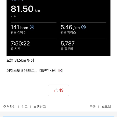
49
추천확인
신고
스팸신고
공유
스크랩