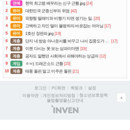
1
연예
[24]
현역 최고령 배우라는 신구 근황.jpg
2
유머
[42]
대한민국 군종신부의 위엄
3
유머
[20]
외향형 딸래미와 비행기 타면 생기는 일.
4
유머
[17]
고백하고 차인 딸이 불평하자 바로잡는 어머님
5
유머
[19]
1호선 장판파.jpg
6
계층
[17]
단지 내 방송 아나운서를 바꾸고 나서 집중도가 확 올라갔다는 한 아파트의 안내방송
7
계층
[19]
이젠 다시는 못 보는 삼파이더맨
8
계층
[12]
공자도 말했던 사회에서 피해야하는 상급자
9
게임
[23]
ㅎㅂ) 드래곤소드 근황
10
계층
[21]
태풍 돌핀 말고 이주은 돌핀
로그인
PC화면
퀵링크
설정
청소년보호정책
이용약관
개인정보처리방침
▲
불법촬영물신고안내
(주)
인
벤