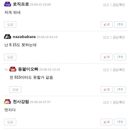
로직프로
25-08-15 23:09
신고
|
공감 확인
저게 되네
답글
0
0
nazababara
25-08-16 04:13
신고
|
공감 확인
난 8.15도 못하는데
답글
0
0
동팔이오빠
25-08-16 13:16
신고
|
공감 확인
전 815미터도 못할거 같음
답글
0
0
천사강림
25-08-16 07:57
신고
|
공감 확인
멋지다
답글
0
0