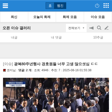
홈
웹진
최신
오늘의 화제
화제 모음
이슈 모음
오픈 이슈 갤러리
전체보기
공
검
글
지
색
내글
내 댓글
10추글
on/off
쓰
기
[이슈]
광복80주년행사 경호원들 너무 고생 많으셧심 ㄷㄷ
겐지님
댓글: 2 개
조회:
4946
추천:
7
2025-08-16 01:55:38