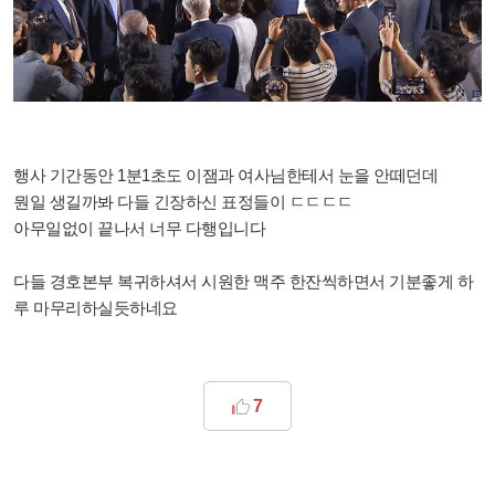
행사 기간동안
1분1초도 이잼과 여사님한테서 눈을 안떼던데
뭔일 생길까봐 다들 긴장하신 표정들이 ㄷㄷㄷㄷ
아무일없이 끝나서 너무 다행입니다
다들 경호본부 복귀하셔서 시원한 맥주 한잔씩하면서 기분좋게 하
루 마무리하실듯하네요
7