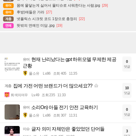
몸에 물닿는게 싫어서 물티슈로 샤워한다는 사람.jpg
[29]
유머
후방)애들은 가라
[27]
유머
넷플릭스 시크릿 코드 1장으로 총정리
[22]
계층
뜻밖의 연예인 미담..jpg
[19]
연예
현재 난리났다는 gpt 하위모델 무제한 제공
유머
0
근황
댓글
풀소유
Lv.86
조회 405
11:35
집에 가전 어떤 브랜드가 더 많으세요??
계층
10
댓글
회색의여우
Lv.49
조회 235
11:33
소리On) 아들 전기 안전 교육하기
유머
0
댓글
풀소유
Lv.86
조회 307
11:31
글자 의미 자체만은 좋았었던 단어들
이슈
3