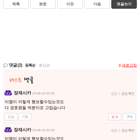
목록
본문
이전
다음
댓글쓰기
댓글
(2)
등록순
|
최신순
새로고침
장재시카
25-08-16 03:34
신고
|
공감 확인
이잼이 이렇게 행보할수있는것도
다 경호원들 덕분이죠 고맙습니다
답글
이동
5
0
장재시카
25-08-16 03:34
신고
|
공감 확인
이잼이 이렇게 행보할수있는것도