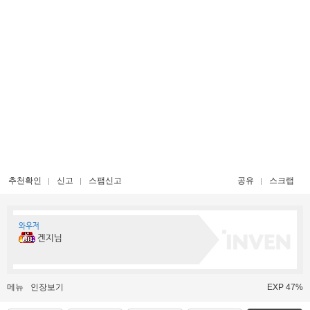
추천확인
신고
스팸신고
공유
스크랩
와우저
겐지님
메뉴
인장보기
EXP 47%