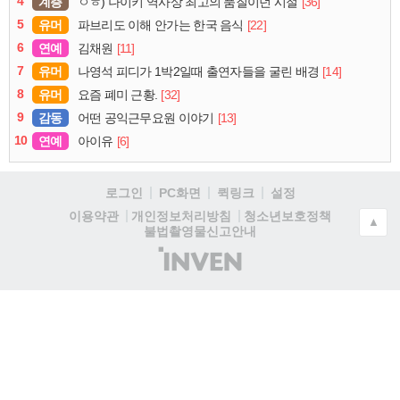
4
계층
[36]
ㅇㅎ) 나이키 역사상 최고의 품질이던 시절
5
유머
[22]
파브리도 이해 안가는 한국 음식
6
연예
[11]
김채원
7
유머
[14]
나영석 피디가 1박2일때 출연자들을 굴린 배경
8
유머
[32]
요즘 폐미 근황.
9
감동
[13]
어떤 공익근무요원 이야기
10
연예
[6]
아이유
로그인
PC화면
퀵링크
설정
청소년보호정책
이용약관
개인정보처리방침
▲
불법촬영물신고안내
(주)
인
벤