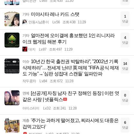
댓글
달리는관
Lv.65
조회 435
11:30
미야시타 레나 카드 스탯
기타
1
댓글
안동시남훈이
Lv.56
조회 438
11:29
얼마전에 오이갤에 홍보했던 1인 리니지라
기타
4
이크 웹게임 해본 후기
댓글
대지
Lv.87
조회 497
11:29
10년간 한국 출전권 박탈하라”, "2002년 기록
이슈
14
삭제하라"…전세계 난리! 英 매체 "FIFA 공식 제재
댓글
도 가능"→'심판 성접대 스캔들' 일파만파
작두콩차
Lv.84
조회 672
11:28
[선공개] 자칭 남자 친구 정해인 등장 | 이런 엿
연예
0
같은 사랑 | 넷플릭스
댓글
아이스티이
Lv.32
조회 241
11:28
'주가는 과하게 떨어졌고, 찌라시에도 대중은
계층
6
겁먹고있다'
댓글