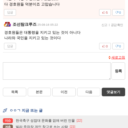
다 경호원들 덕분이죠 고맙습니다
답글
5
0
조선탐크루즈
25-08-16 05:22
신고
|
공감 확인
경호원들은 대통령을 지키고 있는 것이 아니다
나라와 국민을 지키고 있는 것이다
답글
0
0
새로고침
등록
목록
본문
이전
다음
댓글보기
ㅇㅇㄱ 지금 뜨는 글
한국축구 성접대 문화를 없애 버린 인물
[22]
이슈
빌라 주차장 개인 창고로 쓰는 사람
[23]
계층