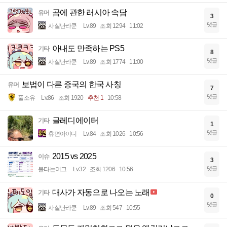
곰에 관한 러시아 속담
유머
3
댓글
사실난라쿤
Lv.89
조회 1294
11:02
아내도 만족하는 PS5
기타
8
댓글
사실난라쿤
Lv.89
조회 1774
11:00
보법이 다른 증국의 한국 사칭
유머
7
댓글
풀소유
Lv.86
조회 1920
추천 1
10:58
글레디에이터
기타
1
댓글
휴면아이디
Lv.84
조회 1026
10:56
2015 vs 2025
이슈
3
댓글
불타는머그
Lv.32
조회 1206
10:56
대사가 자동으로 나오는 노래
기타
0
댓글
사실난라쿤
Lv.89
조회 547
10:55