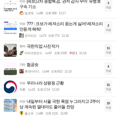
[속보] 2차 종합특검, '관저 감사 무마' 유병호
이슈
3
구속 기소
댓글
빛로제
Lv.88
조회 508
11:17
??? : 크보가 레져소리 듣는게 싫어! 레져소리
이슈
2
안듣게 해줘!
댓글
르마리오
Lv.75
조회 773
11:16
극한직업 사진작가
유머
11
댓글
라라크로포드
Lv.87
조회 1535
추천 1
11:14
협공슛
기타
4
댓글
휴면아이디
Lv.84
조회 822
11:13
우리나라 성평등 근황
이슈
31
댓글
히롣
Lv.15
조회 1714
11:10
내일부터 서울 극한 폭염 누그러지고 2주이
이슈
10
상 계속된 열대야도 줄어들 전망
댓글
풀소유
Lv.86
조회 1131
11:09