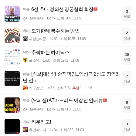
6선 추대 정의선 양궁협회 회장
이슈
3
댓글
스티브승준유
Lv.76
조회 614
11:09
모기한테 복수하는 방법
유머
2
댓글
사실난라쿤
Lv.89
조회 1035
11:08
추락하는 하이닉스
유머
10
댓글
풀소유
Lv.86
조회 1971
11:08
[속보]채상병 순직책임...임성근 2심도 징역3
이슈
7
년 선고
댓글
왜구김당
Lv.73
조회 715
추천 1
11:05
(오피셜) AT마드리드 이강인 인터뷰
이슈
0
댓글
스티브승준유
Lv.76
조회 418
11:05
키우라고!
기타
3
댓글
휴면아이디
Lv.84
조회 922
11:03