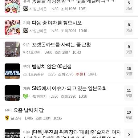
동물들 개멍청함ㅋㅋ 덫을 왜걸리냐ㅋㅋ
유머
5
댓글
사실난라쿤
Lv.89
조회 1966
10:51
다음 중 여자를 찾으시오
기타
8
댓글
사실난라쿤
Lv.89
조회 2004
10:46
포켓몬카드를 사려는 줄 근황
이슈
9
댓글
빈센트멧젠
Lv.60
조회 2387
10:43
범상치 않은 00년생
연예
16
댓글
스티브승준유
Lv.76
조회 2376
추천 1
10:41
SNS에서 이슈가 되고 있는 일본국회
계층
11
댓글
너빨갱이지
Lv.86
조회 2396
10:36
요즘 날씨 체감
유머
10
댓글
풀소유
Lv.86
조회 1384
10:36
[단독] 문진희 위원장과 '대회 중' 술자리 여자
이슈
5