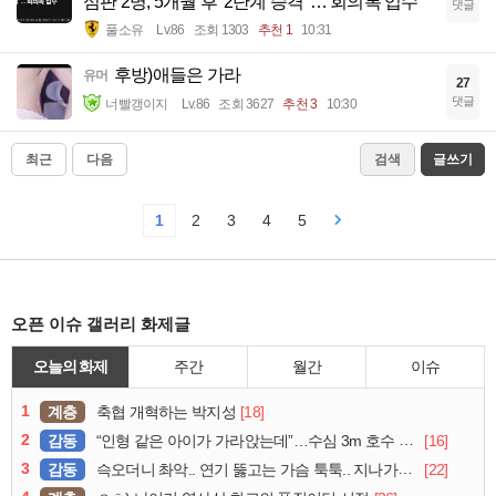
심판 2명, 5개월 후 '2단계 승격' … 회의록 입수
댓글
풀소유
Lv.86
조회 1303
추천 1
10:31
후방)애들은 가라
유머
27
댓글
너빨갱이지
Lv.86
조회 3627
추천 3
10:30
최근
다음
검색
글쓰기
1
2
3
4
5
오픈 이슈 갤러리 화제글
오늘의 화제
주간
월간
이슈
1
계층
[18]
축협 개혁하는 박지성
2
감동
[16]
“인형 같은 아이가 가라앉는데”…수심 3m 호수 뛰어든 60대 의인
3
감동
[22]
슥오더니 촤악.. 연기 뚫고는 가슴 툭툭.. 지나가던 아재의 정체