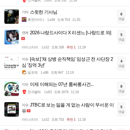
전자팔찌
Lv.93
조회 552
11:28
스윗한 기사님
기타
6
댓글
휴면아이디
Lv.84
조회 754
11:20
2026 나랑드사이다 X 리센느 [나랑드로 와]
연예
5
댓글
아이스티이
Lv.32
조회 338
추천 1
11:19
[속보] '채 상병 순직책임' 임성근 전 사단장 2
이슈
4
심 '징역 3년'
댓글
빛로제
Lv.88
조회 647
11:19
이제 이해되는 07년 룸싸롱사건...
이슈
8
댓글
전자팔찌
Lv.93
조회 1676
11:19
JTBC로 보는 잃을 게 없는 사람이 무서운 이
이슈
5
유
댓글
아이스티이
Lv.32
조회 753
추천 1
11:18