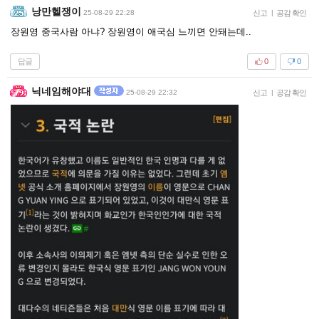
낭만헬쟁이
25-08-29 22:28
신고
|
공감 확인
장원영 중국사람 아냐? 장원영이 애국심 느끼면 안돼는데..
답글
0
0
닉네임해야대
25-08-29 22:32
신고
|
공감 확인