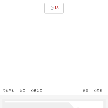
18
추천확인
신고
스팸신고
공유
스크랩