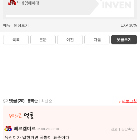
닉네임해야대
메뉴
인장보기
EXP 30%
목록
본문
이전
다음
댓글쓰기
댓글
(20)
등록순
|
최신순
새로고침
베르켈미르
25-08-28 22:18
신고
|
공감 확인
유진이가 말한거면 국뽕이 표준어다