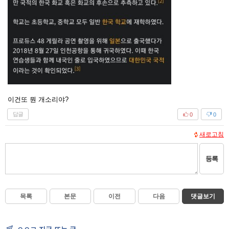
이건또 뭔 개소리야?
답글
0
0
새로고침
등록
목록
본문
이전
다음
댓글보기