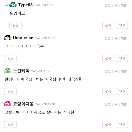
Type98
25-08-29 11:53
신고
|
공감 확인
원영이요
답글
0
0
Uranusian
25-08-29 12:15
신고
|
공감 확인
ㅋㅋㅋㅋㅋㅋㅋㅋ 국뽕
답글
0
0
노란케익
25-08-29 17:43
신고
|
공감 확인
원영이가 애국심! 하믄 애국심이야! 애국심!!
답글
1
0
묘랑이다옹
25-08-29 19:35
신고
|
공감 확인
그렇긴해 ㅋㅋㅋ 지금도 잘나가는 케데헌
답글
0
0