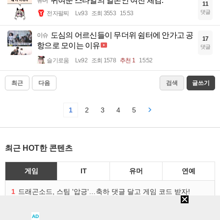
귀여운 스타일의 일본인 여친 체감.
유머
11
댓글
전자팔찌
Lv.93
조회 3553
15:53
도심의 어르신들이 무더위 쉼터에 안가고 공
이슈
17
항으로 모이는 이유
댓글
슬기로움
Lv.92
조회 1578
추천 1
15:52
최근
다음
검색
글쓰기
1
2
3
4
5
최근 HOT한 콘텐츠
게임
IT
유머
연예
1
드래곤소드, 스팀 '압긍'…축하 댓글 달고 게임 코드 받자!
2
이번 주 출시! 게임프리크 신작, '비스트 오브 리인카네이션'
3
가레나·포켓페어, ‘팰월드 온라인’ 2026년 출시 예고
AD