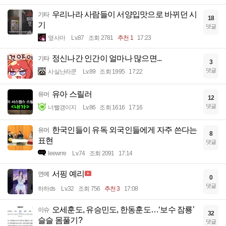
우리나라 사람들이 서양입맛으로 바뀌던 시
기타
18
기
댓글
옆사마
Lv.87
조회 2781
추천 1
17:23
정신나간 인간이 얼마나 많으면...
기타
3
댓글
사실난라쿤
Lv.89
조회 1995
17:22
유아 스릴러
유머
12
댓글
너빨갱이지
Lv.86
조회 1616
17:16
한국인들이 유독 외국인들에게 자주 쓴다는
유머
8
표현
댓글
Ieewrre
Lv.74
조회 2091
17:14
서핑 예리
연예
0
댓글
하하ds
Lv.32
조회 756
추천 3
17:08
오세훈도, 유승민도, 한동훈도…‘보수 잠룡’
이슈
32
슬슬 몸풀기?
댓글