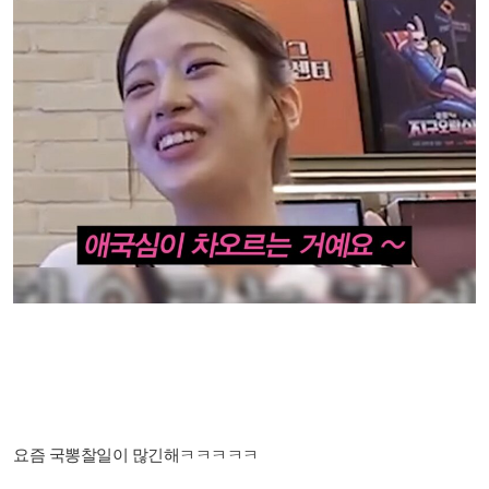
요즘 국뽕찰일이 많긴해ㅋㅋㅋㅋㅋ