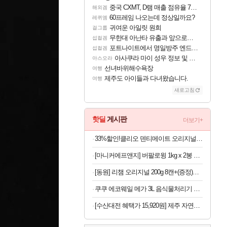
중국 CXMT, D램 매출 점유율 7%…글로벌 4위로 부상
해외겜
60프레임 나오는데 정상일까요?
레퀴엠
귀여운 아일릿 원희
걸그룹
무한대 아난타 유출과 앞으로의 예상 (루머)
섭컬겜
포트나이트에서 명일방주 엔드필드 [펠리카] 판매 예정
섭컬겜
아사쿠라 마이 성우 정보 및 주요 필모
아스오라
선녀바위해수욕장
여행
제주도 아이들과 다녀왔습니다.
여행
새로고침
핫딜
게시판
더보기+
33%할인!클리오 덴티메이트 오리지널 초극세모, 10개입, 3개
[마니커에프앤지] 버팔로윙 1kg x 2봉 외 버팔로봉/윙봉/닭다리
[동원] 리챔 오리지널 200g 8캔+(증정)리챔 프로틴 200g 1캔 외 오리지널/오믈레햄/더블라이트
쿠쿠 에코웨일 메가 3L 음식물처리기 눌음방지 건조분쇄형 쿠쿠 직접생산
[수산대전 혜택가 15,920원] 제주 자연산 손질 고등어 10팩 / 1팩당 100-120g / 간편조리 반찬