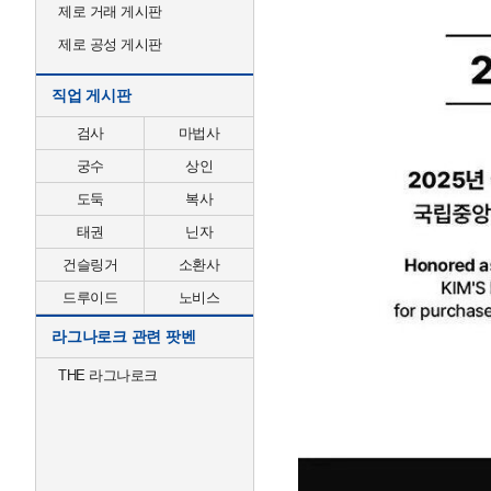
제로 거래 게시판
제로 공성 게시판
직업 게시판
검사
마법사
궁수
상인
도둑
복사
태권
닌자
건슬링거
소환사
드루이드
노비스
라그나로크 관련 팟벤
THE 라그나로크