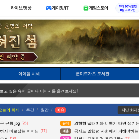
최대 90% 할인
라이브/영상
게이밍/IT
게임스토어
8월 프로모션
아이템 시세
룬미드가츠 도서관
 보고 싶은 유머 글이나 이미지를 올려보세요!
오늘의 화제
주간
월간
이슈
지난 화제
 근황.jpg
[26]
외향형 딸래미와 비행기 타면 생기는
유머
평하자 바로잡는 어머님
[17]
공자도 말했던 사회에서 피해야하는
계층
 숙소
[18]
리센느 프리티걸 음중 1위~
[11]
연예