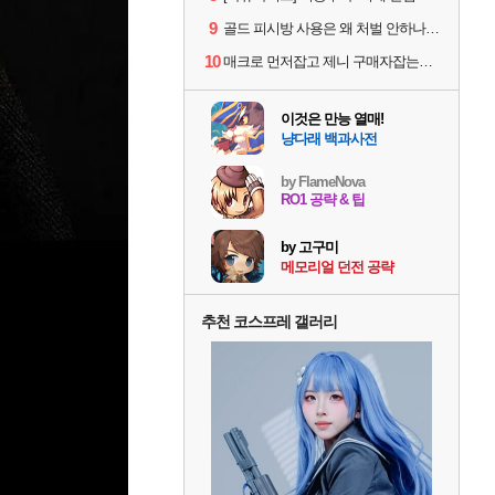
9
골드 피시방 사용은 왜 처벌 안하나요?
10
매크로 먼저잡고 제니 구매자잡는게 맞는 순서아님?
이것은 만능 열매!
냥다래 백과사전
by FlameNova
RO1 공략 & 팁
by 고구미
메모리얼 던전 공략
추천 코스프레 갤러리