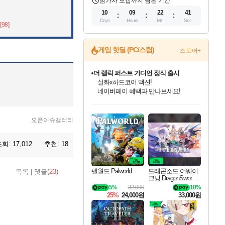
참가자 모집까지 남은 기간
10
09
22
40
Days
Hours
Min
Sec
[98]
게임 핫딜 (PC/스팀)
스토어+
베데스다 40주년 기념 할인 중!
베데스다의 명작들을
40주년 프로모션으로 만나보세요!
인벤게임즈 8월 특별 할인!
드래곤소드: 어웨이크닝 입점!
문명 7 특별 할인!
마블 투혼 파이팅 소울즈 정식출시!
귀무자: 검의 길 예약 판매 중!
비스트 오브 리인카네이션 정식 출시!
커세어 코브 출시 기념 할인!
더 렐릭 퍼스트 가디언 정식 출시
캡콤 프렌차이즈 할인 진행 중!
캡콤 일부 상품 상시 할인
스타워즈 은하계 레이서
로블록스 기프트 카드 공식 입점
인기 퍼블리셔 모음!
스팀으로 만나는 드래곤소드!
조선&고려 DLC 출시 예정
마블 히어로 총 출동&화려한 격투!
10% 할인과
게임프릭 신작 IP
해적'섬'을 발전시키자!
설화x하드코어 액션!
몬헌, 바하 등 인기 IP를
몬헌 와일즈 & 드래곤즈 도그마2
인벤게임즈에서 10% 추가 적립
Robux를 가장 안전하고
최대 90% 할인가를 만나보세요!
네이버혜택과 함께 만나보세요!
50%할인&추가 적립까지!
네이버 포인트 혜택까지!
이니&베니 혜택까지!
네이버 혜택가와 함께 예약하세요!
할인&네이버혜택으로 만나보세요!
네이버페이 혜택과 만나보세요!
할인가에 만나보세요!
일부 에디션 상시 할인!
혜택으로 예약 판매 중
편안하게 충전하세요
오픈이슈갤러리
조회:
17,012
추천:
18
팰월드 Palworld
드래곤소드 어웨이
목록
|
댓글(
23
)
크닝 DragonSword A
wakening
5%
32,000
10%
25%
24,000원
33,000원