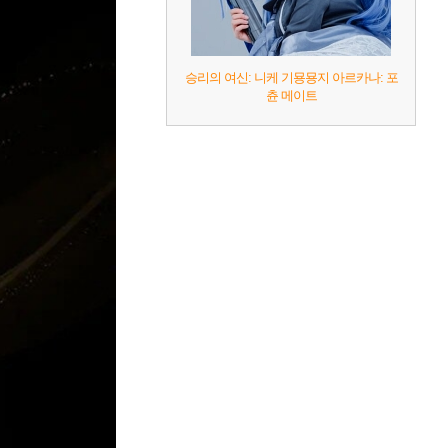
승리의 여신: 니케 기묭묭지 아르카나: 포
츈 메이트