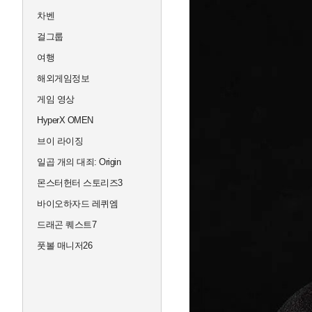
차벤
걸그룹
여행
해외게임정보
게임 영상
HyperX OMEN
브이 라이징
일곱 개의 대죄: Origin
몬스터헌터 스토리즈3
바이오하자드 레퀴엠
드래곤 퀘스트7
풋볼 매니저26