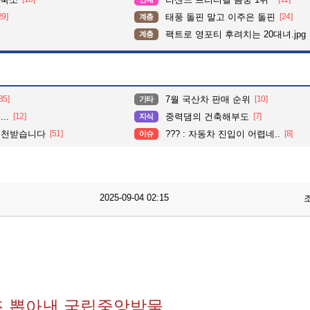
29]
태풍 돌핀 말고 이주은 돌핀
[24]
계층
팩트로 영포티 후려치는 20대녀.jpg
계층
35]
7월 국산차 판매 순위
[10]
기타
..
[12]
중력댐의 건축해부도
[7]
지식
추천받습니다
[51]
??? : 자동차 진입이 어렵네..
[8]
이슈
2025-09-04 02:15
즈 뽑아낸 국립중앙박물