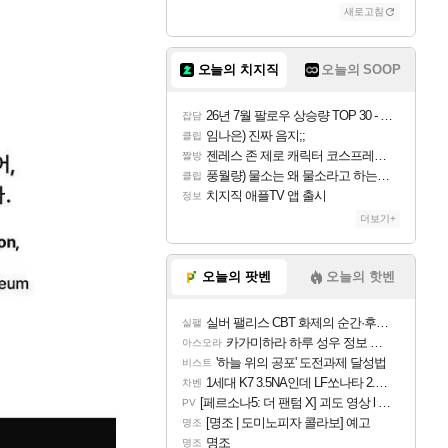
새로고침
오늘의 치지직
오늘의 SOOP
26년 7월 팔로우 상승량 TOP 30 - 월간 치지직
잡담
임나은) 진짜 음지;;
클립
젠레스 존 제로 캐릭터 코스프레한 꽁주
짤방
풍월량) 물소는 왜 물소라고 하는거야? 아! 그만 ㅋㅋ 알았어 ㅋㅋ
클립
치지직 애플TV 앱 출시
정보
더보기+
오늘의 팟벤
오늘의 핫벤
실버 팰리스 CBT 화제의 순간·후기 모음
실팰
카가미하라 하루 성우 정보 및 주요 필모
아스오라
'하늘 위의 공포' 도전과제 달성법
비스트
1세대 K7 3.5NA인데 LF쏘나타 2.0NA 기변하면 유류비 절약이 얼마나 될까요..?
차벤
[페르소나5: 더 팬텀 X] 괴도 영상 l 타카마키 안·댄싱 스타
PV
[명조 | 도미노피자 콜라보] 예고
명조
명조
명조