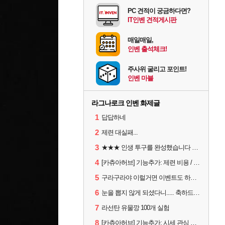
PC 견적이 궁금하다면?
IT인벤 견적게시판
매일매일,
인벤 출석체크!
주사위 굴리고 포인트!
인벤 마블
라그나로크 인벤 화제글
1
답답하네
2
제련 대실패...
3
★★★ 인생 투구를 완성했습니다 ★★★
4
[카츄아허브] 기능추가: 제련 비용 / 데미지 시뮬레이터 8월 5일자 아이템 반영
5
구라구라야 이럴거면 이벤트도 하루 연장해라 직장인들 1일차 버리게 하지말고?
6
눈을 뽑지 않게 되셨다니..... 축하드립니다.
7
라선탄 유물깡 100개 실험
8
[카츄아허브] 기능추가: 시세 관심 목록 / 인챈트 빨간약