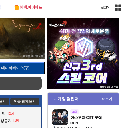
혜택.아이마트
로그인
인
벤
전
체
사
이
트
맵
데이터베이스(구)
게임 캘린더
더보기+
보기
이슈 화제보기
모집
 일.
[25]
아스오라 CBT 모집
 상급자
[19]
08.19