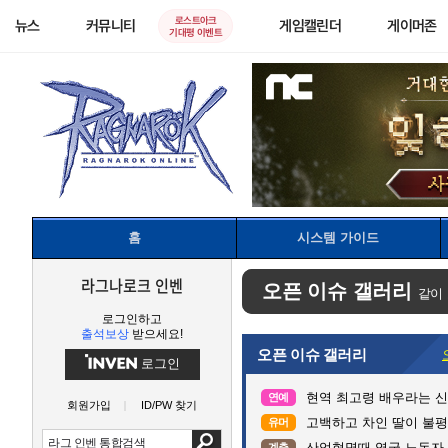
로스트아크
뉴스
커뮤니티
게임캘린더
게이머존
기대평 이벤트
홈
시스템 가이드
라그나로크 인벤
오픈 이슈 갤러리
같이
로그인하고
출석보상
받으세요!
오픈 이슈 갤러리
로그인
현역 최고령 배우라는 신구
연예
회원가입
ID/PW 찾기
고백하고 차인 딸이 불
유머
산업혁명때 영국 노동자
계층