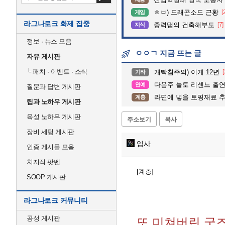
ㅎㅂ) 드래곤소드 근황
[
게임
라그나로크 화제 집중
중력댐의 건축해부도
[7]
지식
정보 · 뉴스 모음
ㅇㅇㄱ 지금 뜨는 글
자유 게시판
└
패치 · 이벤트 · 소식
개빡침주의) 이게 12년
[
기타
다음주 놀토 리센느 출연.
연예
질문과 답변 게시판
라면에 넣을 토핑재료 
계층
팁과 노하우 게시판
육성 노하우 게시판
주소보기
복사
장비 세팅 게시판
입사
인증 게시물 모음
치지직 팟벤
[계층]
SOOP 게시판
라그나로크 커뮤니티
공성 게시판
또 미쳐버린 굿