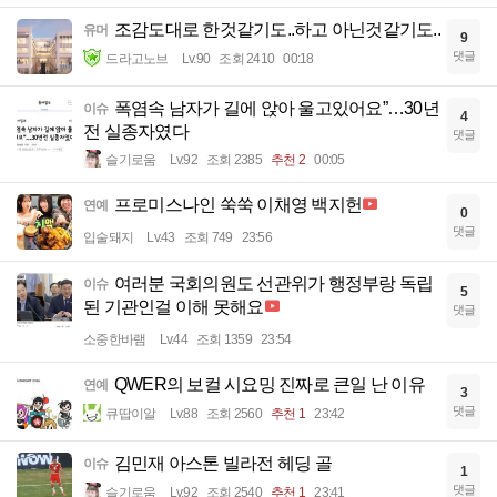
조감도대로 한것같기도..하고 아닌것같기도..
유머
9
댓글
드라고노브
Lv.90
조회 2410
00:18
폭염속 남자가 길에 앉아 울고있어요”…30년
이슈
4
전 실종자였다
댓글
슬기로움
Lv.92
조회 2385
추천 2
00:05
프로미스나인 쑥쑥 이채영 백지헌
연예
0
댓글
입술돼지
Lv.43
조회 749
23:56
여러분 국회의원도 선관위가 행정부랑 독립
이슈
5
된 기관인걸 이해 못해요
댓글
소중한바램
Lv.44
조회 1359
23:54
QWER의 보컬 시요밍 진짜로 큰일 난 이유
연예
3
댓글
큐땁이알
Lv.88
조회 2560
추천 1
23:42
김민재 아스톤 빌라전 헤딩 골
이슈
1
댓글
슬기로움
Lv.92
조회 2540
추천 1
23:41