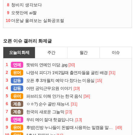
8
청바지 생각보다
9
오랫만에 ai짤
10
더운날 올려보는 실화공포썰
오픈 이슈 갤러리 화제글
오늘의 화제
주간
월간
이슈
1
연예
[30]
뜻밖의 연예인 미담..jpg
2
유머
[31]
나영석 피디가 1박2일때 출연자들을 굴린 배경
3
감동
[15]
오픈 후 3개월치 예약 다 찼다는 미용실
4
감동
[19]
어떤 공익근무요원 이야기
5
유머
[34]
파브리도 이해 안가는 한국 음식
6
계층
[31]
ㅇㅎ?) 순수 골반 재능녀.
7
계층
[23]
한국의 새로운 그늘막
8
연예
[13]
우리 메이 절대 핫걸입니다.
9
유머
[49]
후방)인방 누나들이 돈벌때 사용하는 밑캠을 알아보자
10