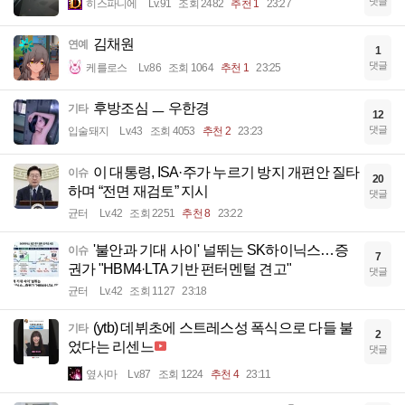
댓글
히스파니에
Lv.91
조회 2482
추천 1
23:27
김채원
연예
1
댓글
케를로스
Lv.86
조회 1064
추천 1
23:25
후방조심 ㅡ 우한경
기타
12
댓글
입술돼지
Lv.43
조회 4053
추천 2
23:23
이 대통령, ISA·주가 누르기 방지 개편안 질타
이슈
20
하며 “전면 재검토” 지시
댓글
균터
Lv.42
조회 2251
추천 8
23:22
'불안과 기대 사이' 널뛰는 SK하이닉스…증
이슈
7
권가 "HBM4·LTA 기반 펀터멘털 견고"
댓글
균터
Lv.42
조회 1127
23:18
(ytb) 데뷔초에 스트레스성 폭식으로 다들 불
기타
2
었다는 리센느
댓글
옆사마
Lv.87
조회 1224
추천 4
23:11