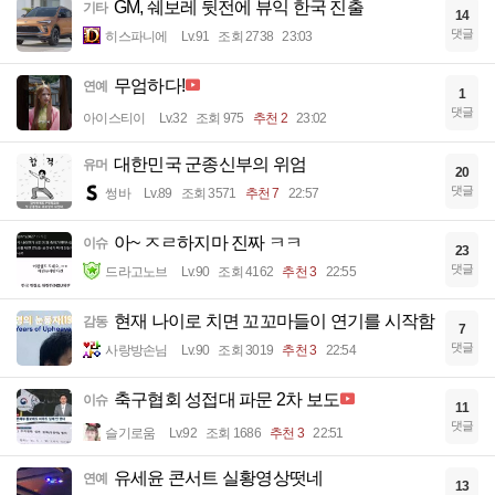
GM, 쉐보레 뒷전에 뷰익 한국 진출
기타
14
댓글
히스파니에
Lv.91
조회 2738
23:03
무엄하다!
연예
1
댓글
아이스티이
Lv.32
조회 975
추천 2
23:02
대한민국 군종신부의 위엄
유머
20
댓글
썽바
Lv.89
조회 3571
추천 7
22:57
아~ ㅈㄹ하지마 진짜 ㅋㅋ
이슈
23
댓글
드라고노브
Lv.90
조회 4162
추천 3
22:55
현재 나이로 치면 꼬꼬마들이 연기를 시작함
감동
7
댓글
사랑방손님
Lv.90
조회 3019
추천 3
22:54
축구협회 성접대 파문 2차 보도
이슈
11
댓글
슬기로움
Lv.92
조회 1686
추천 3
22:51
유세윤 콘서트 실황영상떳네
연예
13