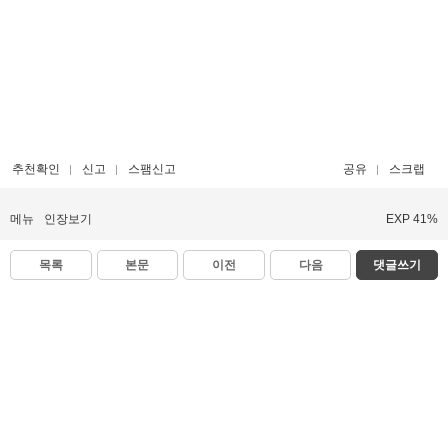
추천확인
신고
스팸신고
공유
스크랩
메뉴
인장보기
EXP 41%
목록
본문
이전
다음
댓글쓰기