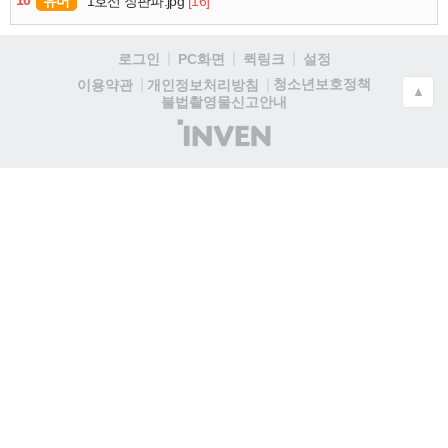
유머
[16]
1호선 장판파.jpg
로그인
PC화면
퀵링크
설정
청소년보호정책
이용약관
개인정보처리방침
▲
불법촬영물신고안내
(주)
인
벤