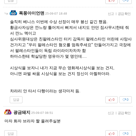
답글
0
0
폭풍아이언맨
25-09-07 18:48
신고
|
공감 확인
솔직히 베니스 이번에 수상 선정이 매우 븅신 같긴 했음.
황금사자상은 깐느랑 틀어져서 삐져서 내지도 안던 짐사무시한테 줘
서 깐느 멕이고
심사위원대상은 친팔레스타인 터키 감독이 팔레스타인 어린애 사망사
건가지고 "우리 팔레스타인 혐오를 멈춰주세요" 만들어가지고 극장에
서 팔레스타인들이 독립 라이라이차차차 함
하마스한테 학살당한 영유아가 몇 명인데....
시상식을 보자니 내가 지금 무슨 영화제시상식을 보는 건지,
아니면 파벌 싸움 시상식을 보는 건지 정신이 아찔하더라.
차라리 안 타서 다행이라는 생각마저 듬.
답글
0
0
광금돼지
25-09-07 08:51
신고
|
공감 확인
마자 화자 브라자 짤 올려주실분
답글
0
0