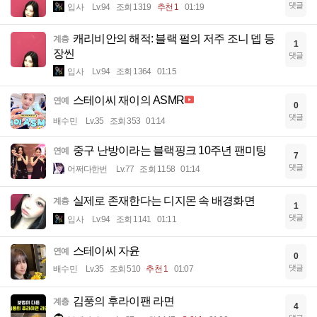
댓글
입사
Lv.94
조회 1319
추천 1
01:19
캐리비안의 해적: 블랙 펄의 저주 조니 뎁 등
계층
1
장씬
댓글
입사
Lv.94
조회 1364
01:15
스테이씨 재이의 ASMR
연예
0
댓글
배수민
Lv.35
조회 353
01:14
중구 난방이라는 블랙핑크 10주년 팬미팅
연예
7
댓글
어쩌다한번
Lv.77
조회 1158
01:14
실제로 존재한다는 디지몬 속 배경화면
계층
1
댓글
입사
Lv.94
조회 1141
01:11
스테이씨 자윤
연예
0
댓글
배수민
Lv.35
조회 510
추천 1
01:07
김풍의 후라이팬 라면
계층
4