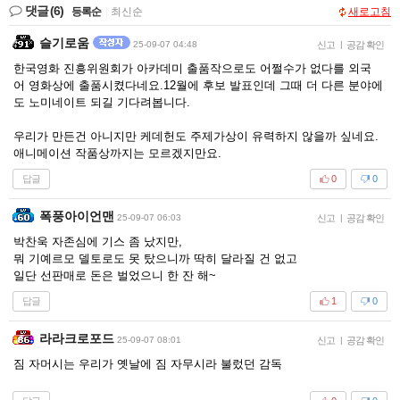
댓글
(6)
등록순
|
최신순
새로고침
슬기로움
25-09-07 04:48
신고
|
공감 확인
한국영화 진흥위원회가 아카데미 출품작으로도 어쩔수가 없다를 외국
어 영화상에 출품시켰다네요.12월에 후보 발표인데 그때 더 다른 분야에
도 노미네이트 되길 기다려봅니다.
우리가 만든건 아니지만 케데헌도 주제가상이 유력하지 않을까 싶네요.
애니메이션 작품상까지는 모르겠지만요.
답글
0
0
폭풍아이언맨
25-09-07 06:03
신고
|
공감 확인
박찬욱 자존심에 기스 좀 났지만,
뭐 기예르모 델토로도 못 탔으니까 딱히 달라질 건 없고
일단 선판매로 돈은 벌었으니 한 잔 해~
답글
1
0
라라크로포드
25-09-07 08:01
신고
|
공감 확인
짐 자머시는 우리가 옛날에 짐 자무시라 불렀던 감독