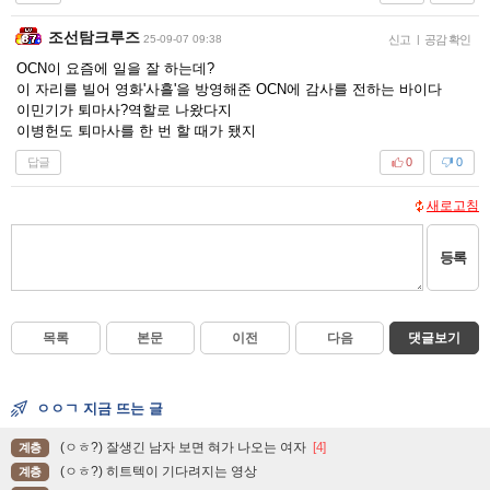
조선탐크루즈
25-09-07 09:38
신고
|
공감 확인
OCN이 요즘에 일을 잘 하는데?
이 자리를 빌어 영화'사흘'을 방영해준 OCN에 감사를 전하는 바이다
이민기가 퇴마사?역할로 나왔다지
이병헌도 퇴마사를 한 번 할 때가 됐지
답글
0
0
새로고침
등록
목록
본문
이전
다음
댓글보기
ㅇㅇㄱ 지금 뜨는 글
(ㅇㅎ?) 잘생긴 남자 보면 혀가 나오는 여자
[4]
계층
(ㅇㅎ?) 히트텍이 기다려지는 영상
계층