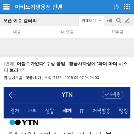
마비노기영웅전
인벤
오픈 이슈 갤러리
전체보기
공
검
글
지
색
내글
내 댓글
10추글
on/off
쓰
기
[연예]
어쩔수가없다' 수상 불발...황금사자상에 '파더 마더 시스
터 브라더'
슬기로움
댓글: 6 개
조회:
7178
2025-09-07 04:24:03