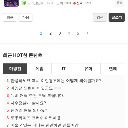
댓글
드라고노브
Lv.90
조회 5308
추천 4
22:50
최근
다음
검색
글쓰기
1
2
3
4
5
최근 HOT한 콘텐츠
마영전
게임
IT
유머
연예
1
안녕하세요 혹시 이런경우에는 어떻게 해야될까요?
2
마영전 인벤이 바꼇군요 ㄷㄷ
3
뉴비 캐릭 추천 부탁 드립니다.
4
자수정날개 살까요?
5
원거리 해도 되나요?
6
로우라이즈 크러쉬 이쁘네용
7
미울 < 있는 파티는 왠만하면 안들어감