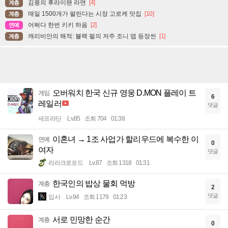
김풍의 후라이팬 라면
[4]
계층
매일 1500개가 팔린다는 시장 고로케 맛집
[10]
계층
어쩌다 한번 키키 하음
[2]
연예
캐리비안의 해적: 블랙 펄의 저주 조니 뎁 등장씬
[1]
계층
오버워치 한국 신규 영웅 D.MON 플레이 트
게임
6
레일러
댓글
세프라딘
Lv.85
조회 704
01:38
이혼녀 → 1조 사업가 할리우드에 복수한 이
연예
0
여자
댓글
라라크로포드
Lv.87
조회 1318
01:31
한국인의 밥상 물회 먹방
계층
2
댓글
입사
Lv.94
조회 1179
01:23
서로 민망한 순간
계층
0