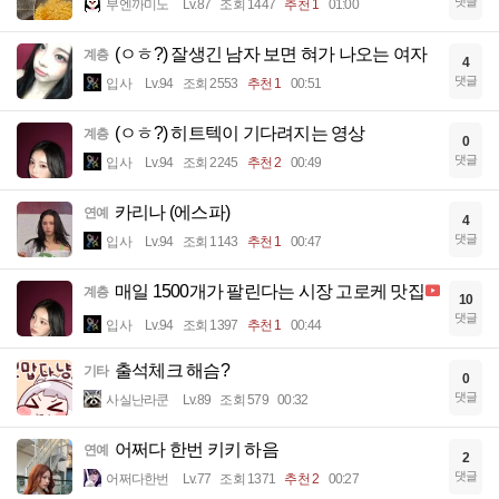
댓글
부엔까미노
Lv.87
조회 1447
추천 1
01:00
(ㅇㅎ?) 잘생긴 남자 보면 혀가 나오는 여자
계층
4
댓글
입사
Lv.94
조회 2553
추천 1
00:51
(ㅇㅎ?) 히트텍이 기다려지는 영상
계층
0
댓글
입사
Lv.94
조회 2245
추천 2
00:49
카리나 (에스파)
연예
4
댓글
입사
Lv.94
조회 1143
추천 1
00:47
매일 1500개가 팔린다는 시장 고로케 맛집
계층
10
댓글
입사
Lv.94
조회 1397
추천 1
00:44
출석체크 해슴?
기타
0
댓글
사실난라쿤
Lv.89
조회 579
00:32
어쩌다 한번 키키 하음
연예
2
댓글
어쩌다한번
Lv.77
조회 1371
추천 2
00:27