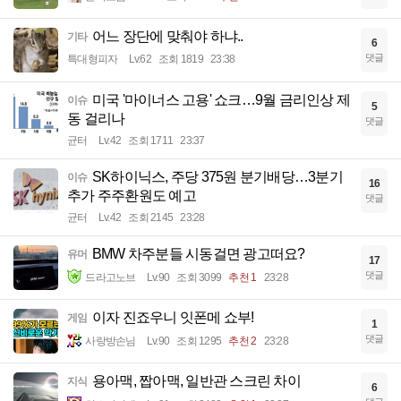
어느 장단에 맞춰야 하냐..
기타
6
댓글
특대형피자
Lv.62
조회 1819
23:38
미국 '마이너스 고용' 쇼크…9월 금리인상 제
이슈
5
동 걸리나
댓글
균터
Lv.42
조회 1711
23:37
SK하이닉스, 주당 375원 분기배당…3분기
이슈
16
추가 주주환원도 예고
댓글
균터
Lv.42
조회 2145
23:28
BMW 차주분들 시동걸면 광고떠요?
유머
17
댓글
드라고노브
Lv.90
조회 3099
추천 1
23:28
이자 진죠우니 잇폰메 쇼부!
게임
1
댓글
사랑방손님
Lv.90
조회 1295
추천 2
23:28
용아맥, 짭아맥, 일반관 스크린 차이
지식
6