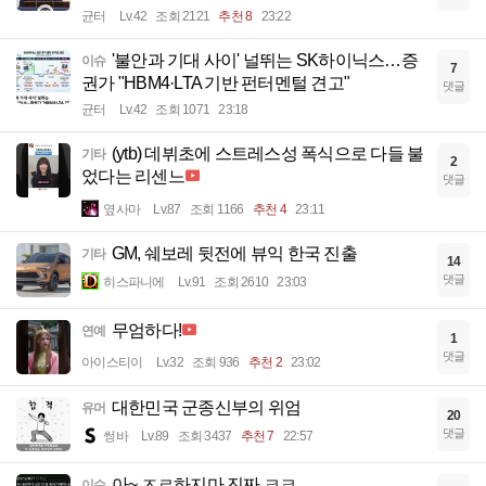
균터
Lv.42
조회 2121
추천 8
23:22
'불안과 기대 사이' 널뛰는 SK하이닉스…증
이슈
7
권가 "HBM4·LTA 기반 펀터멘털 견고"
댓글
균터
Lv.42
조회 1071
23:18
(ytb) 데뷔초에 스트레스성 폭식으로 다들 불
기타
2
었다는 리센느
댓글
옆사마
Lv.87
조회 1166
추천 4
23:11
GM, 쉐보레 뒷전에 뷰익 한국 진출
기타
14
댓글
히스파니에
Lv.91
조회 2610
23:03
무엄하다!
연예
1
댓글
아이스티이
Lv.32
조회 936
추천 2
23:02
대한민국 군종신부의 위엄
유머
20
댓글
썽바
Lv.89
조회 3437
추천 7
22:57
아~ ㅈㄹ하지마 진짜 ㅋㅋ
이슈