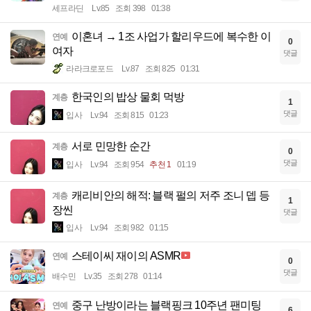
세프라딘
Lv.85
조회 398
01:38
이혼녀 → 1조 사업가 할리우드에 복수한 이
연예
0
여자
댓글
라라크로포드
Lv.87
조회 825
01:31
한국인의 밥상 물회 먹방
계층
1
댓글
입사
Lv.94
조회 815
01:23
서로 민망한 순간
계층
0
댓글
입사
Lv.94
조회 954
추천 1
01:19
캐리비안의 해적: 블랙 펄의 저주 조니 뎁 등
계층
1
장씬
댓글
입사
Lv.94
조회 982
01:15
스테이씨 재이의 ASMR
연예
0
댓글
배수민
Lv.35
조회 278
01:14
중구 난방이라는 블랙핑크 10주년 팬미팅
연예
6