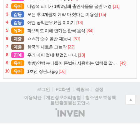
2
유머
[31]
나영석 피디가 1박2일때 출연자들을 굴린 배경
3
감동
[15]
오픈 후 3개월치 예약 다 찼다는 미용실
4
감동
[18]
어떤 공익근무요원 이야기
5
유머
[34]
파브리도 이해 안가는 한국 음식
6
계층
[31]
ㅇㅎ?) 순수 골반 재능녀.
7
계층
[22]
한국의 새로운 그늘막
8
연예
[13]
우리 메이 절대 핫걸입니다.
9
유머
[49]
후방)인방 누나들이 돈벌때 사용하는 밑캠을 알아보자
10
유머
[16]
1호선 장판파.jpg
로그인
PC화면
퀵링크
설정
청소년보호정책
이용약관
개인정보처리방침
▲
불법촬영물신고안내
(주)
인
벤