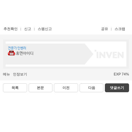
추천확인
신고
스팸신고
공유
스크랩
전문가 인벤러
휴면아이디
메뉴
인장보기
EXP 74%
목록
본문
이전
다음
댓글쓰기