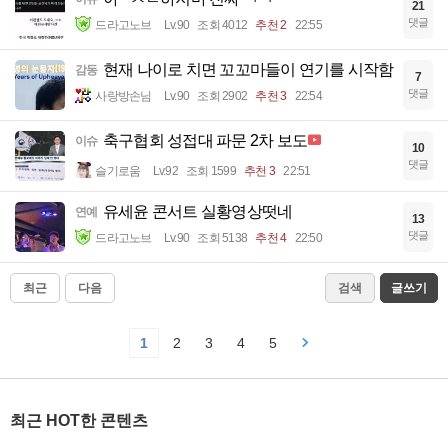
21
댓글
드라고노브
Lv.90
조회 4012
추천 2
22:55
현재 나이로 치면 꼬꼬마들이 연기를 시작함
감동
7
댓글
사랑방손님
Lv.90
조회 2902
추천 3
22:54
축구협회 성접대 파문 2차 보도
이슈
10
댓글
슬기로움
Lv.92
조회 1599
추천 3
22:51
유세윤 콘서트 실황영상떳네
연예
13
댓글
드라고노브
Lv.90
조회 5138
추천 4
22:50
최근
다음
검색
글쓰기
1
2
3
4
5
최근 HOT한 콘텐츠