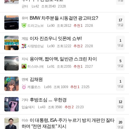
댓글
균터
Lv.42
조회 2040
23:28
BMW 차주분들 시동걸면 광고떠요?
유머
17
댓글
드라고노브
Lv.90
조회 2812
추천 1
23:28
이자 진죠우니 잇폰메 쇼부!
게임
1
댓글
사랑방손님
Lv.90
조회 1222
추천 2
23:28
용아맥, 짭아맥, 일반관 스크린 차이
지식
5
댓글
히스파니에
Lv.91
조회 2355
추천 1
23:27
김채원
연예
1
댓글
케를로스
Lv.86
조회 1009
추천 1
23:25
후방조심 ㅡ 우한경
기타
12
댓글
입술돼지
Lv.43
조회 3590
추천 2
23:23
이 대통령, ISA·주가 누르기 방지 개편안 질타
이슈
20
하며 “전면 재검토” 지시
댓글