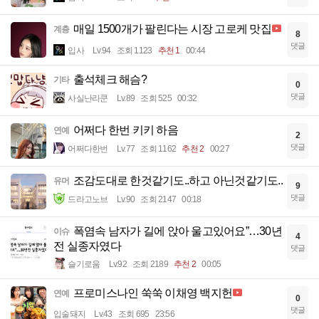
매일 1500개가 팔린다는 시장 고로케 맛집
계층
8
댓글
입사
Lv.94
조회 1123
추천 1
00:44
출석체크 해슴?
기타
0
댓글
사실난라쿤
Lv.89
조회 525
00:32
어쩌다 한번 키키 하음
연예
2
댓글
어쩌다한번
Lv.77
조회 1162
추천 2
00:27
조감도대로 한것같기도..하고 아닌것같기도..
유머
9
댓글
드라고노브
Lv.90
조회 2147
00:18
폭염속 남자가 길에 앉아 울고있어요”…30년
이슈
4
전 실종자였다
댓글
슬기로움
Lv.92
조회 2189
추천 2
00:05
프로미스나인 쑥쑥 이채영 백지헌
연예
0
댓글
입술돼지
Lv.43
조회 695
23:56