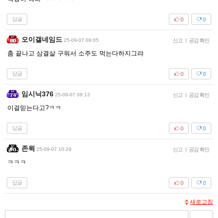
답글
0
0
오이갤네임드
25-09-07 09:05
신고
|
공감 확인
춤 끝나고 삼결살 구워서 소주도 먹는다하지그랴
답글
0
0
임시닉376
25-09-07 09:13
신고
|
공감 확인
이걸믿는다고?ㅋㅋ
답글
0
0
존윅
25-09-07 10:29
신고
|
공감 확인
ㅋㅋㅋ
답글
0
0
새로고침