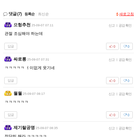
댓글
(7)
등록순
|
최신순
새로고침
으헝추천
25-09-07 07:11
신고
|
공감 확인
관절 조심해야 하는데
답글
0
0
싸로롱
25-09-07 07:31
신고
|
공감 확인
ㅋㅋㅋㅋㅋ ㅓ이없게 웃기네
답글
0
0
월월
25-09-07 08:17
신고
|
공감 확인
ㅋㅋㅋㅋㅋㅋ
답글
0
0
제기랄공명
25-09-07 08:35
신고
|
공감 확인
적당히 해라 ㅋㅋㅋㅋㅋ