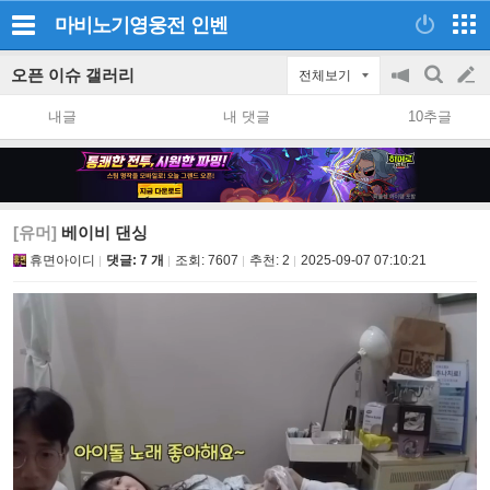
마비노기영웅전
인벤
오픈 이슈 갤러리
전체보기
공
검
글
지
색
내글
내 댓글
10추글
on/off
쓰
기
[유머]
베이비 댄싱
휴면아이디
댓글: 7 개
조회:
7607
추천:
2
2025-09-07 07:10:21