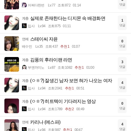
댓글
어쩌다한번
Lv.77
조회 872
01:14
실제로 존재한다는 디지몬 속 배경화면
계층
1
댓글
입사
Lv.94
조회 875
01:11
스테이씨 자윤
연예
0
댓글
배수민
Lv.35
조회 437
추천 1
01:07
김풍의 후라이팬 라면
계층
3
댓글
부엔까미노
Lv.87
조회 1082
추천 1
01:00
(ㅇㅎ?) 잘생긴 남자 보면 혀가 나오는 여자
계층
4
댓글
입사
Lv.94
조회 2041
추천 1
00:51
(ㅇㅎ?) 히트텍이 기다려지는 영상
계층
0
댓글
입사
Lv.94
조회 1789
추천 2
00:49
카리나 (에스파)
연예
4
댓글
입사
Lv.94
조회 987
추천 1
00:47