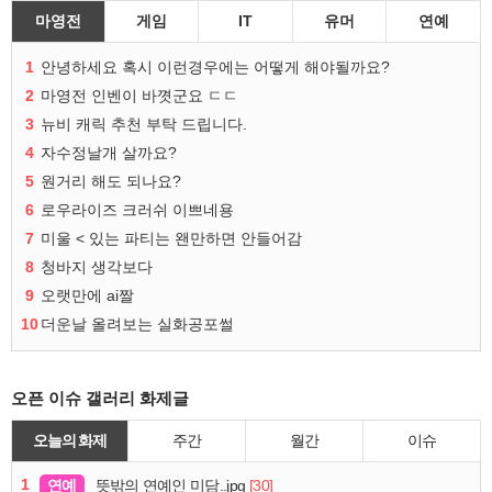
마영전
게임
IT
유머
연예
1
안녕하세요 혹시 이런경우에는 어떻게 해야될까요?
2
마영전 인벤이 바꼇군요 ㄷㄷ
3
뉴비 캐릭 추천 부탁 드립니다.
4
자수정날개 살까요?
5
원거리 해도 되나요?
6
로우라이즈 크러쉬 이쁘네용
7
미울 < 있는 파티는 왠만하면 안들어감
8
청바지 생각보다
9
오랫만에 ai짤
10
더운날 올려보는 실화공포썰
오픈 이슈 갤러리 화제글
오늘의 화제
주간
월간
이슈
1
연예
[30]
뜻밖의 연예인 미담..jpg