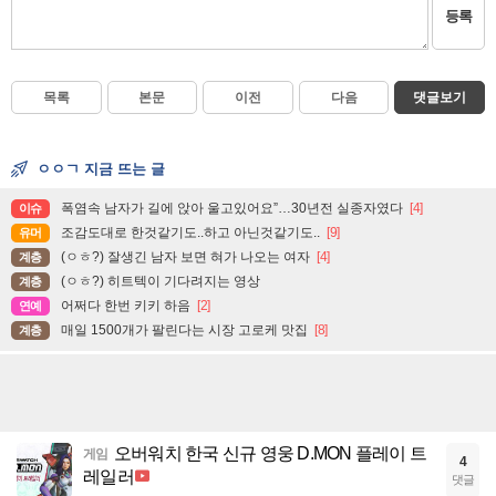
등록
목록
본문
이전
다음
댓글보기
ㅇㅇㄱ 지금 뜨는 글
폭염속 남자가 길에 앉아 울고있어요”…30년전 실종자였다
[4]
이슈
조감도대로 한것같기도..하고 아닌것같기도..
[9]
유머
(ㅇㅎ?) 잘생긴 남자 보면 혀가 나오는 여자
[4]
계층
(ㅇㅎ?) 히트텍이 기다려지는 영상
계층
어쩌다 한번 키키 하음
[2]
연예
매일 1500개가 팔린다는 시장 고로케 맛집
[8]
계층
오버워치 한국 신규 영웅 D.MON 플레이 트
게임
4
레일러
댓글