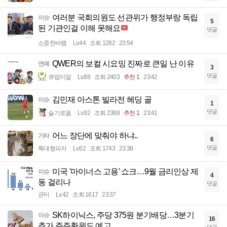
여러분 국회의원도 선관위가 행정부랑 독립
이슈
5
된 기관인걸 이해 못해요
댓글
소중한바램
Lv.44
조회 1282
23:54
QWER의 보컬 시요밍 진짜로 큰일 난 이유
연예
3
댓글
큐땁이알
Lv.88
조회 2403
추천 1
23:42
김민재 아스톤 빌라전 헤딩 골
이슈
1
댓글
슬기로움
Lv.92
조회 2388
추천 1
23:41
어느 장단에 맞춰야 하냐..
기타
6
댓글
특대형피자
Lv.62
조회 1743
23:38
미국 '마이너스 고용' 쇼크…9월 금리인상 제
이슈
4
동 걸리나
댓글
균터
Lv.42
조회 1617
23:37
SK하이닉스, 주당 375원 분기배당…3분기
이슈
16
추가 주주환원도 예고