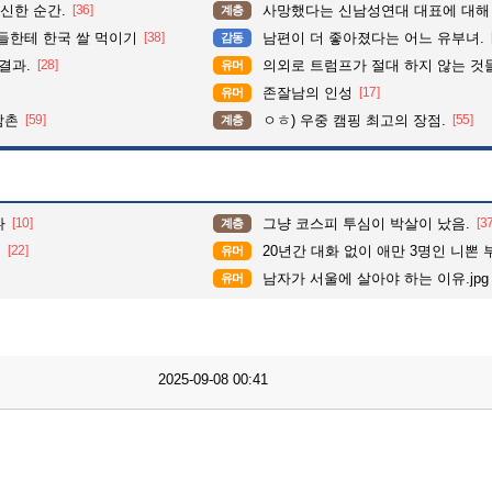
신한 순간.
[36]
사망했다는 신남성연대 대표에 대해
계층
들한테 한국 쌀 먹이기
[38]
남편이 더 좋아졌다는 어느 유부녀.
감동
결과.
[28]
의외로 트럼프가 절대 하지 않는 것
유머
존잘남의 인성
[17]
유머
삼촌
[59]
ㅇㅎ) 우중 캠핑 최고의 장점.
[55]
계층
나
[10]
그냥 코스피 투심이 박살이 났음.
[3
계층
존
[22]
20년간 대화 없이 애만 3명인 니뽄 
유머
남자가 서울에 살아야 하는 이유.jpg
유머
2025-09-08 00:41