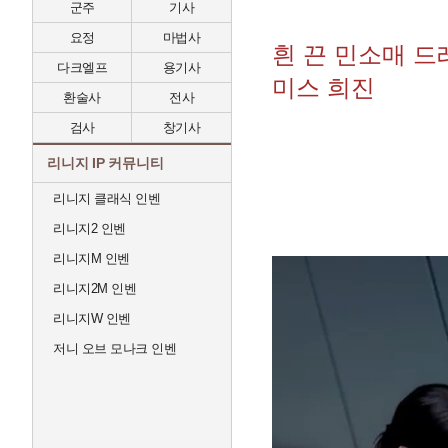
군주
기사
요정
마법사
흰 끈 민소매 드
다크엘프
용기사
미스 희진
환술사
전사
검사
창기사
리니지 IP 커뮤니티
리니지 클래식 인벤
리니지2 인벤
리니지M 인벤
리니지2M 인벤
리니지W 인벤
저니 오브 모나크 인벤