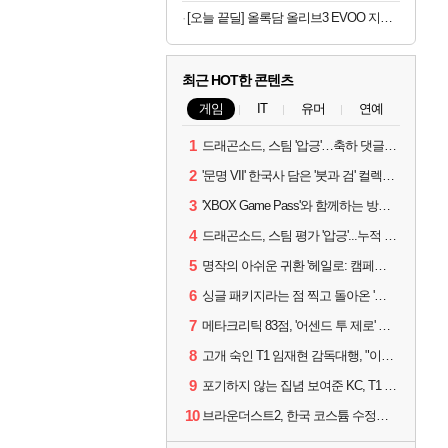
[오늘 끝딜] 올록담 올리브3 EVOO 지중해 올리브오일 캡슐 올리브유 3개월분
최근 HOT한 콘텐츠
게임
IT
유머
연예
1
드래곤소드, 스팀 '압긍'…축하 댓글 달고 게임 코드 받자!
2
'문명 VII' 한국사 담은 '붓과 검' 컬렉션 파트 2 출시
3
'XBOX Game Pass'와 함께하는 방구석 피서 게임 4종!
4
드래곤소드, 스팀 평가 '압긍'...누적 판매량 20만장 돌파
5
명작의 아쉬운 귀환 '헤일로: 캠페인 이볼브드'
6
싱글 패키지라는 점 찍고 돌아온 '드래곤소드: 어웨이크닝'
7
메타크리틱 83점, '어센드 투 제로' 정식 출시!
8
고개 숙인 T1 임재현 감독대행, "이른 탈락에 죄송한 마음 뿐"
9
포기하지 않는 집념 보여준 KC, T1 잡았다
10
브라운더스트2, 한국 코스튬 수정… 이준희 PD "안 하면 서비스 지속 불가"