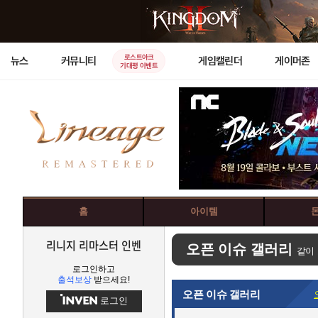
로스트아크
뉴스
커뮤니티
게임캘린더
게이머존
기대평 이벤트
홈
아이템
리니지 리마스터 인벤
오픈 이슈 갤러리
같이
로그인하고
출석보상
받으세요!
오픈 이슈 갤러리
로그인