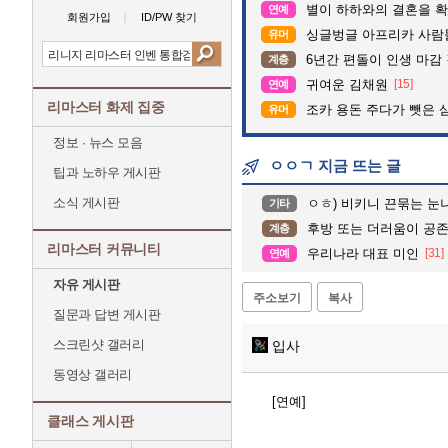
별이 하하와의 결혼을 확
연예
회원가입
ID/PW 찾기
싱글벙글 아프리카 사람
유머
6년간 편돌이 인생 마감 
계층
귀여운 김채원
[15]
연예
리마스터 화제 집중
조카 용돈 주다가 뺏은 
유머
정보 · 뉴스 모음
ㅇㅇㄱ 지금 뜨는 글
팁과 노하우 게시판
소식 게시판
ㅇㅎ) 비키니 끈묶는 눈
기타
후방 또는 더러움이 공
계층
리마스터 커뮤니티
우리나라 대표 미인
[31]
연예
자유 게시판
주소보기
복사
질문과 답변 게시판
스크린샷 갤러리
입사
동영상 갤러리
[연예]
클래스 게시판