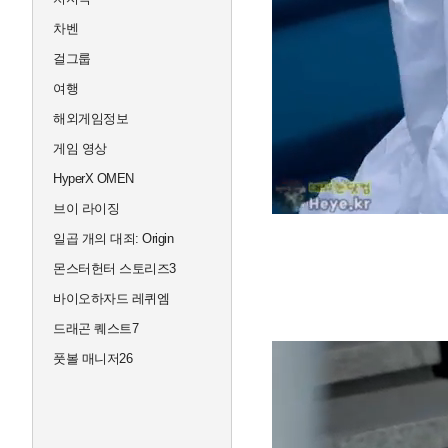
차벤
걸그룹
여행
해외게임정보
게임 영상
HyperX OMEN
브이 라이징
일곱 개의 대죄: Origin
몬스터헌터 스토리즈3
바이오하자드 레퀴엠
드래곤 퀘스트7
풋볼 매니저26