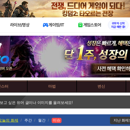
X
귀무자 신작
라이브/영상
게이밍/IT
게임스토어
지금 예판 중!
몬스터
마법
변신
 보고 싶은 유머 글이나 이미지를 올려보세요!
오늘의 화제
주간
월간
이슈
지난 화제