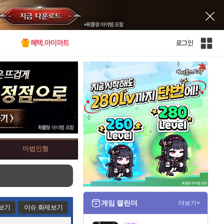
혜택.아이마트
로그인
인
벤
전
체
사
이
트
맵
마법인형
게임 캘린더
더보기+
보기
이슈 화제보기