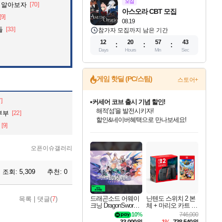
모집
 알아보자
[70]
아스오라 CBT 모집
[9]
08.19
들
[33]
참가자 모집까지 남은 기간
12
20
57
41
Days
Hours
Min
Sec
게임 핫딜 (PC/스팀)
스토어+
7]
커세어 코브 출시 기념 할인!
해적'섬'을 발전시키자!
부부
[22]
할인&네이버혜택으로 만나보세요!
[9]
드래곤소드: 어웨이크닝 입점!
문명 7 특별 할인!
귀무자: 검의 길 예약 판매 중!
비스트 오브 리인카네이션 정식 출시!
더 렐릭 퍼스트 가디언 정식 출시
베데스다 40주년 기념 할인 중!
마블 투혼 파이팅 소울즈 예약 판매 중!
캡콤 프렌차이즈 할인 진행 중!
캡콤 일부 상품 상시 할인
스타워즈 은하계 레이서
로블록스 기프트 카드 공식 입점
스팀으로 만나는 드래곤소드!
조선&고려 DLC 출시 예정
10% 할인과
게임프릭 신작 IP
설화x하드코어 액션!
베데스다의 명작들을
마블 히어로 총 출동&화려한 격투!
몬헌, 바하 등 인기 IP를
몬헌 와일즈 & 드래곤즈 도그마2
인벤게임즈에서 10% 추가 적립
Robux를 가장 안전하고
네이버혜택과 함께 만나보세요!
50%할인&추가 적립까지!
이니&베니 혜택까지!
네이버 혜택가와 함께 예약하세요!
네이버페이 혜택과 만나보세요!
40주년 프로모션으로 만나보세요!
네이버 포인트 혜택까지!
할인가에 만나보세요!
일부 에디션 상시 할인!
혜택으로 예약 판매 중
편안하게 충전하세요
오픈이슈갤러리
조회:
5,309
추천:
0
드래곤소드 어웨이
닌텐도 스위치 2 본
목록
|
댓글(
7
)
크닝 DragonSword A
체 + 마리오 카트 월
wakening
드
10%
746,000