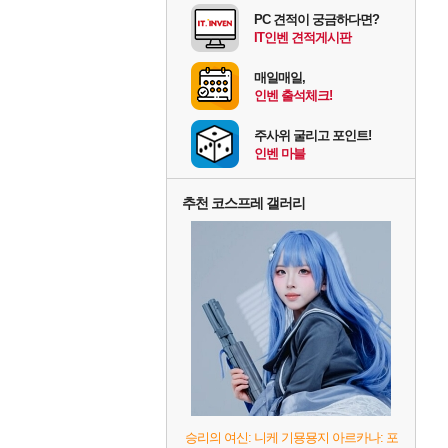
PC 견적이 궁금하다면?
IT인벤 견적게시판
매일매일,
인벤 출석체크!
주사위 굴리고 포인트!
인벤 마블
추천 코스프레 갤러리
승리의 여신: 니케 기묭묭지 아르카나: 포