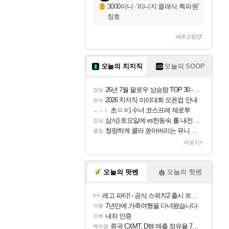
3000이니
·
'리니지 클래식 특파원'
칭호
새로고침
오늘의 치지직
오늘의 SOOP
26년 7월 팔로우 상승량 TOP 30 - 월간 치지직
잡담
2026 치지직 이리대회 오픈컵 안내
정보
초ㅇㅎ) 수녀 코스프레 제로투
ㅗㅜㅑ
삼식) 토요일에 vs한동숙 롤 내전 예정
잡담
청량하게 콜라 쏟아버리는 유니 ㅋㅋㅋ
클립
더보기+
오늘의 팟벤
오늘의 핫벤
레고 파티! - 공식 스위치2 출시 트레일러
PV
7년만에 가족여행을 다녀왔습니다.
여행
내차 인증
차벤
중국 CXMT, D램 매출 점유율 7%…글로벌 4위로 부상
해외겜