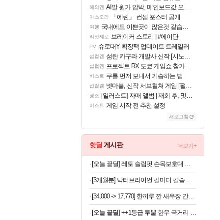
AI발 원가 압박, 메인보드값 오르나
해외겜
「에린」 컨셉 포스터 공개
아스오라
국내에도 이쁜곳이 많은것 같습니다
여행
브레이커 스토리 | #에이단
리밋제로
슈로대Y 확장팩 업데이트 트레일러
PV
섬란 카구라 개발사 신작 [시노비 넥서스] 연내 출시 예정
섭컬겜
프로젝트 RX 도쿄 게임쇼 참가 결정
섭컬겜
쿠를 먼저 보내서 기습하는 법
비스트
넷마블, 신작 서브컬쳐 게임 [펄 인 블루] 티저 사이트 오픈
섭컬겜
[일러스트] 자매 앨범 | 재회 후, 맛집에서
명조
게임 시작 전 추천 설정
비스트
새로고침
핫딜
게시판
더보기+
[오늘 끝딜] 레토 슬림핏 손목보호대 헬스 팔목 얇은 아대 밴드 LSL-WB07
[3개월분] 닥터브라이언 칼마디 칼슘 마그네슘 비타민D 아연 종합영양제 90정, 1개
[34,000 -> 17,770] 한끼루 깐 새우장 간장350g + 양념350g 2세트
[오늘 끝딜] ++1등급 투뿔 한우 국거리 국내산 소고기 양지머리 설도 냉장 생고기 600g, 1kg, 2kg 대용량