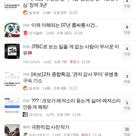
4
심 '징역 3년'
댓글
빛로제
Lv.88
조회 629
11:19
이제 이해되는 07년 룸싸롱사건...
이슈
8
댓글
전자팔찌
Lv.93
조회 1632
11:19
JTBC로 보는 잃을 게 없는 사람이 무서운 이
이슈
4
유
댓글
아이스티이
Lv.32
조회 730
추천 1
11:18
[속보] 2차 종합특검, '관저 감사 무마' 유병호
이슈
3
구속 기소
댓글
빛로제
Lv.88
조회 499
11:17
??? : 크보가 레져소리 듣는게 싫어! 레져소리
이슈
1
안듣게 해줘!
댓글
르마리오
Lv.75
조회 764
11:16
극한직업 사진작가
유머
11
댓글
라라크로포드
Lv.87
조회 1508
추천 1
11:14