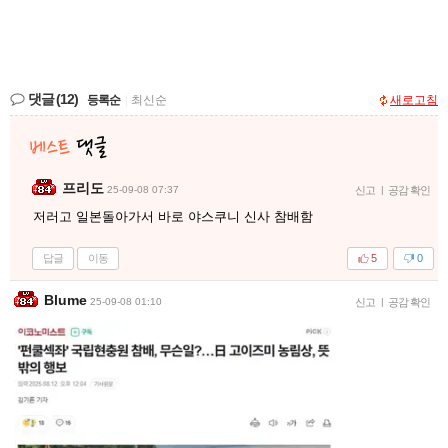
댓글
(12)
등록순
|
최신순
새로고침
프리도
25-09-08 07:37
신고
|
공감 확인
저러고 일본돌아가서 바로 야스쿠니 신사 참배함
답글
이동
5
0
Blume
25-09-08 01:10
신고
|
공감 확인