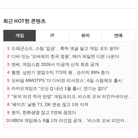
최근 HOT한 콘텐츠
게임
IT
유머
연예
1
드래곤소드, 스팀 '압긍'…축하 댓글 달고 게임 코드 받자!
2
디바 잇는 '오버워치 한국 영웅', 메카 파일럿 디몬 나온다
3
엔씨, 게임스컴 2026서 미공개 신작 최초 공개
4
웹젠, 상반기 영업수익 773억 원…순이익 89% 증가
5
모바일 MMOTPS '더 디비전 리서전스', 6일 스팀에도 출시
6
카카오게임즈 "오딘 Q 내년 1월 출시, 연기는 없다"
7
"유저 의견 적극 반영" 게임프리크, 비스트 오브 리인카네이션 개선 나선다
8
'페이즈' 날뛴 T1, DK 연승 끊고 1위 지켜
9
젠지, 한화생명 잡고 2연패 끊었다
10
XBOX 게임패스 8월 1차 라인업 공개... '비스트 오브 리인카네이션' 즉시 합류