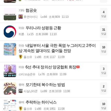
협공슛
기타
4
댓글
휴면아이디
Lv.84
조회 809
11:13
우리나라 성평등 근황
이슈
31
댓글
히롣
Lv.15
조회 1688
11:10
내일부터 서울 극한 폭염 누그러지고 2주이
이슈
10
상 계속된 열대야도 줄어들 전망
댓글
풀소유
Lv.86
조회 1117
11:09
6선 추대 정의선 양궁협회 회장
이슈
3
댓글
스티브승준유
Lv.76
조회 608
11:09
모기한테 복수하는 방법
유머
2
댓글
사실난라쿤
Lv.89
조회 1019
11:08
추락하는 하이닉스
유머
10
댓글
풀소유
Lv.86
조회 1951
11:08