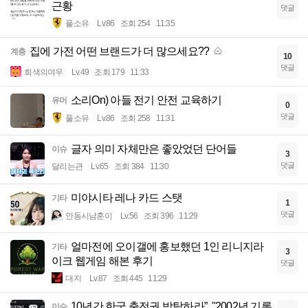
근황
댓글
풀소유
Lv.86
조회 254
11:35
집에 가전 어떤 브랜드가 더 많으세요??
계층
10
댓글
회색의여우
Lv.49
조회 179
11:33
소리On) 아들 전기 안전 교육하기
유머
0
댓글
풀소유
Lv.86
조회 258
11:31
글자 의미 자체만은 좋았었던 단어들
이슈
3
댓글
달리는관
Lv.65
조회 384
11:30
미야시타 레나 카드 스탯
기타
1
댓글
안동시남훈이
Lv.56
조회 396
11:29
얼마전에 오이갤에 홍보했던 1인 리니지라
기타
3
이크 웹게임 해본 후기
댓글
대지
Lv.87
조회 445
11:29
10년간 한국 출전권 박탈하라”, "2002년 기록
이슈