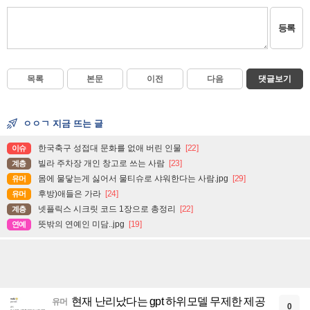
등록
목록
본문
이전
다음
댓글보기
ㅇㅇㄱ 지금 뜨는 글
한국축구 성접대 문화를 없애 버린 인물
[22]
이슈
빌라 주차장 개인 창고로 쓰는 사람
[23]
계층
몸에 물닿는게 싫어서 물티슈로 샤워한다는 사람.jpg
[29]
유머
후방)애들은 가라
[24]
유머
넷플릭스 시크릿 코드 1장으로 총정리
[22]
계층
뜻밖의 연예인 미담..jpg
[19]
연예
현재 난리났다는 gpt 하위모델 무제한 제공
유머
0