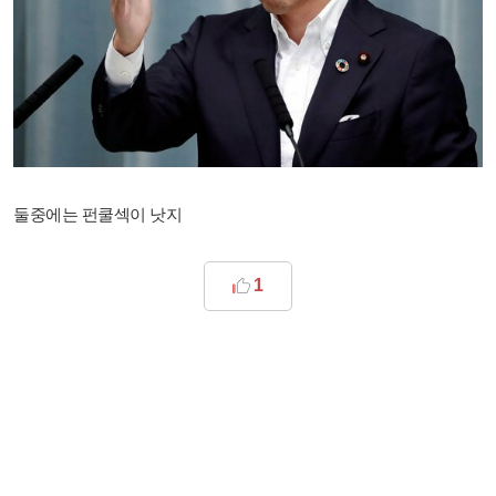
둘중에는 펀쿨섹이 낫지
1