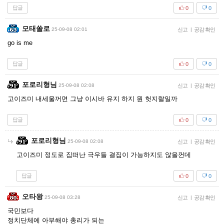
답글
0
0
모태쏠로
25-09-08 02:01
신고
|
공감 확인
go is me
답글
0
0
포로리형님
25-09-08 02:08
신고
|
공감 확인
고이즈미 내세울꺼면 그냥 이시바 유지 하지 뭔 헛지랄일까
답글
0
0
포로리형님
25-09-08 02:08
신고
|
공감 확인
고이즈미 정도로 집떠난 극우들 결집이 가능하지도 않을껀데
답글
0
0
오타왕
25-09-08 03:28
신고
|
공감 확인
국민보다
정치단체에 아부해야 총리가 되는