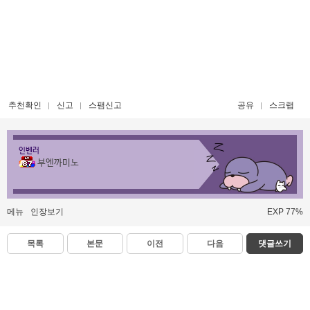
추천확인
신고
스팸신고
공유
스크랩
인벤러
부엔까미노
메뉴
인장보기
EXP 77%
목록
본문
이전
다음
댓글쓰기