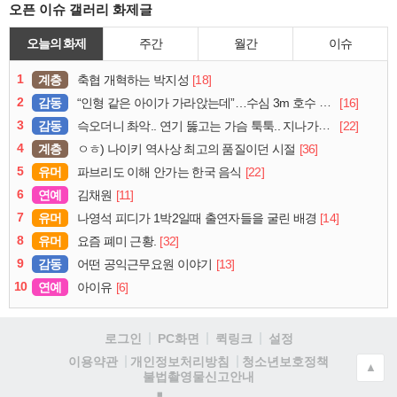
오픈 이슈 갤러리 화제글
오늘의 화제
주간
월간
이슈
1
계층
[18]
축협 개혁하는 박지성
2
감동
[16]
“인형 같은 아이가 가라앉는데”…수심 3m 호수 뛰어든 60대 의인
3
감동
[22]
슥오더니 촤악.. 연기 뚫고는 가슴 툭툭.. 지나가던 아재의 정체
4
계층
[36]
ㅇㅎ) 나이키 역사상 최고의 품질이던 시절
5
유머
[22]
파브리도 이해 안가는 한국 음식
6
연예
[11]
김채원
7
유머
[14]
나영석 피디가 1박2일때 출연자들을 굴린 배경
8
유머
[32]
요즘 폐미 근황.
9
감동
[13]
어떤 공익근무요원 이야기
10
연예
[6]
아이유
로그인
PC화면
퀵링크
설정
청소년보호정책
이용약관
개인정보처리방침
▲
불법촬영물신고안내