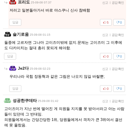
프리도
25-09-08 07:37
신고
|
공감 확인
저러고 일본돌아가서 바로 야스쿠니 신사 참배함
답글
5
0
슬기로움
25-09-08 01:15
신고
|
공감 확인
둘중에 고르자면 그나마 고이즈미밖에 없지.문제는 고이즈미 그 이후에
도 다카이치는 절대 총리 못되게 해야함.
답글
0
0
Je2다
25-09-08 02:23
신고
|
공감 확인
우리나라 국힘 장동혁과 같은 그림은 나오지 않길 바랄뿐;
답글
0
0
성공한쿠데타
25-09-08 01:42
신고
|
공감 확인
고이즈미가 지난 번에 떨어진 게 의원들 지지를 못 받아서라고 아는 사람
들이 있던데 그 반대임.
의원들에게서는 간당간당한 1위, 당원들에게서 격차가 큰 3위여서 결선
에 못 올랐음.