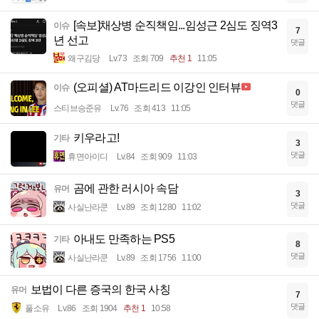
[속보]채상병 순직책임...임성근 2심도 징역3
이슈
7
년 선고
댓글
왜구김당
Lv.73
조회 709
추천 1
11:05
(오피셜) AT마드리드 이강인 인터뷰
이슈
0
댓글
스티브승준유
Lv.76
조회 413
11:05
키우라고!
기타
3
댓글
휴면아이디
Lv.84
조회 909
11:03
곰에 관한 러시아 속담
유머
3
댓글
사실난라쿤
Lv.89
조회 1280
11:02
아내도 만족하는 PS5
기타
8
댓글
사실난라쿤
Lv.89
조회 1756
11:00
보법이 다른 증국의 한국 사칭
유머
7
댓글
풀소유
Lv.86
조회 1904
추천 1
10:58