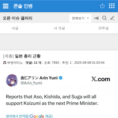
콘솔
인벤
오픈 이슈 갤러리
전체보기
공
검
글
지
색
내글
내 댓글
10추글
on/off
쓰
기
[계층]
일본 총리 근황
부엔까미노
댓글: 12 개
조회:
7692
추천:
1
2025-09-08 01:03:44