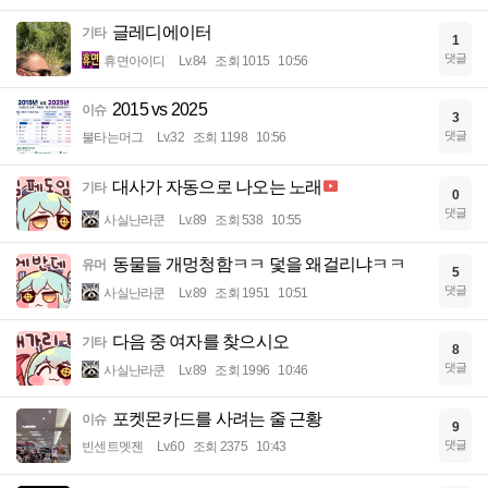
글레디에이터
기타
1
댓글
휴면아이디
Lv.84
조회 1015
10:56
2015 vs 2025
이슈
3
댓글
불타는머그
Lv.32
조회 1198
10:56
대사가 자동으로 나오는 노래
기타
0
댓글
사실난라쿤
Lv.89
조회 538
10:55
동물들 개멍청함ㅋㅋ 덫을 왜걸리냐ㅋㅋ
유머
5
댓글
사실난라쿤
Lv.89
조회 1951
10:51
다음 중 여자를 찾으시오
기타
8
댓글
사실난라쿤
Lv.89
조회 1996
10:46
포켓몬카드를 사려는 줄 근황
이슈
9
댓글
빈센트멧젠
Lv.60
조회 2375
10:43