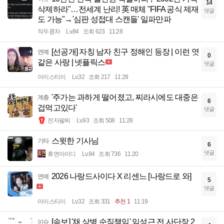
14
삭제하라"…전세계 난리! 英 매체 "FIFA 공식 제재
댓글
도 가능"→'심판 성접대 스캔들' 일파만파
작두콩차
Lv.84
조회 623
11:28
[선공개] 자칭 남자 친구 정해인 등장 | 이런 엿
연예
0
같은 사랑 | 넷플릭스
댓글
아이스티이
Lv.32
조회 217
11:28
'주가는 과하게 떨어졌고, 찌라시에도 대중은
계층
6
겁먹고있다'
댓글
전자팔찌
Lv.93
조회 508
11:28
스윗한 기사님
기타
6
댓글
휴면아이디
Lv.84
조회 736
11:20
2026 나랑드사이다 X 리센느 [나랑드로 와]
연예
5
댓글
아이스티이
Lv.32
조회 331
추천 1
11:19
[속보] '채 상병 순직책임' 임성근 전 사단장 2
이슈