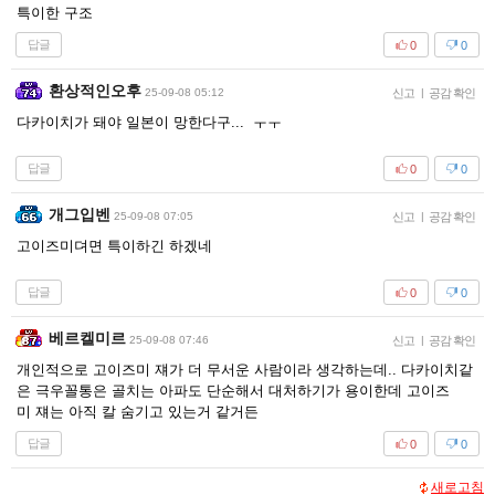
특이한 구조
답글
0
0
환상적인오후
25-09-08 05:12
신고
|
공감 확인
다카이치가 돼야 일본이 망한다구... ㅜㅜ
답글
0
0
개그입벤
25-09-08 07:05
신고
|
공감 확인
고이즈미뎌면 특이하긴 하겠네
답글
0
0
베르켈미르
25-09-08 07:46
신고
|
공감 확인
개인적으로 고이즈미 쟤가 더 무서운 사람이라 생각하는데.. 다카이치같
은 극우꼴통은 골치는 아파도 단순해서 대처하기가 용이한데 고이즈
미 쟤는 아직 칼 숨기고 있는거 같거든
답글
0
0
새로고침