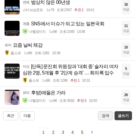
범상치 않은 00년생
연예
16
댓글
스티브승준유
Lv.76
조회 2367
추천 1
10:41
SNS에서 이슈가 되고 있는 일본국회
계층
11
댓글
너빨갱이지
Lv.86
조회 2385
10:36
요즘 날씨 체감
유머
10
댓글
풀소유
Lv.86
조회 1381
10:36
[단독] 문진희 위원장과 '대회 중' 술자리 여자
이슈
5
심판 2명, 5개월 후 '2단계 승격' … 회의록 입수
댓글
풀소유
Lv.86
조회 1296
추천 1
10:31
후방)애들은 가라
유머
26
댓글
너빨갱이지
Lv.86
조회 3582
추천 3
10:30
최근
다음
검색
글쓰기
1
2
3
4
5