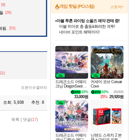
[9]
게임 핫딜 (PC/스팀)
스토어+
것들
[28]
캡콤 프렌차이즈 할인 진행 중!
몬헌, 바하 등 인기 IP를
해됨.
[53]
할인가에 만나보세요!
드래곤소드: 어웨이크닝 입점!
문명 7 특별 할인!
귀무자: 검의 길 예약 판매 중!
비스트 오브 리인카네이션 정식 출시!
커세어 코브 출시 기념 할인!
더 렐릭 퍼스트 가디언 정식 출시
베데스다 40주년 기념 할인 중!
마블 투혼 파이팅 소울즈 예약 판매 중!
캡콤 일부 상품 상시 할인
스타워즈 은하계 레이서
로블록스 기프트 카드 공식 입점
스팀으로 만나는 드래곤소드!
조선&고려 DLC 출시 예정
10% 할인과
게임프릭 신작 IP
해적'섬'을 발전시키자!
설화x하드코어 액션!
베데스다의 명작들을
마블 히어로 총 출동&화려한 격투!
몬헌 와일즈 & 드래곤즈 도그마2
인벤게임즈에서 10% 추가 적립
Robux를 가장 안전하고
네이버혜택과 함께 만나보세요!
50%할인&추가 적립까지!
이니&베니 혜택까지!
네이버 혜택가와 함께 예약하세요!
할인&네이버혜택으로 만나보세요!
네이버페이 혜택과 만나보세요!
40주년 프로모션으로 만나보세요!
네이버 포인트 혜택까지!
일부 에디션 상시 할인!
혜택으로 예약 판매 중
편안하게 충전하세요
[22]
드래곤소드 어웨이
커세어 코브 Corsair
크닝 DragonSword A
Cove
오픈이슈갤러리
wakening
10%
10%
39,900
33,000원
25%
29,920원
조회:
5,938
추천:
8
목록
|
댓글(
17
)
드래곤소드 어웨이
닌텐도 스위치 2 본
크닝 디럭스 에디션
체 + 마리오 카트 월