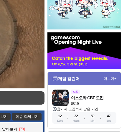
인
벤
배
너
게임 캘린더
더보기+
모집
아스오라 CBT 모집
08.19
참가자 모집까지 남은 기간
12
22
59
45
제보기
이슈 화제보기
Days
Hours
Min
Sec
해 알아보자
[70]