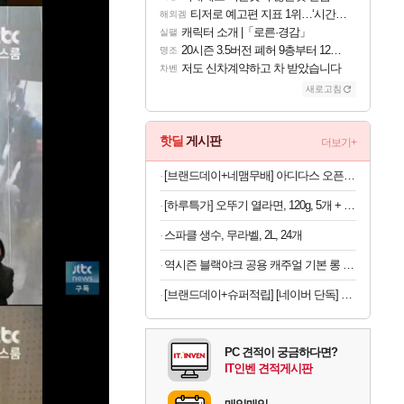
티저로 예고편 지표 1위…‘시간의 오카리나’
해외겜
캐릭터 소개 |「로른·경감」
실팰
20시즌 3.5버전 폐허 9층부터 12층까지 클리어 조합 | 죽음의 노래와 바닷속 폐허 |
명조
저도 신차계약하고 차 받았습니다
차벤
새로고침
핫딜
게시판
더보기+
[브랜드데이+네맴무배] 아디다스 오픈백 트레이닝 헬스 장갑 통기성 더블스트랩 운동 턱걸이 풀업 웨이트 크로스핏
[하루특가] 오뚜기 열라면, 120g, 5개 + 마열라면, 120g, 4개 + 더핫열라면, 120g, 4개 + 로열라면, 120g, 4개
스파클 생수, 무라벨, 2L, 24개
역시즌 블랙야크 공용 캐주얼 기본 롱 벤치 구스 다운자켓
[브랜드데이+슈퍼적립] [네이버 단독] 셀렉스 프로핏 버라이어티팩(총 8입)
PC 견적이 궁금하다면?
IT인벤 견적게시판