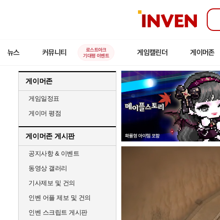
인
벤
로스트아크
뉴스
커뮤니티
게임캘린더
게이머존
기대평 이벤트
게이머존
게임일정표
게이머 평점
게이머존 게시판
공지사항 & 이벤트
동영상 갤러리
기사제보 및 건의
인벤 어플 제보 및 건의
인벤 스크립트 게시판