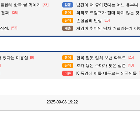
들한테 한국 쌀 먹이기
[33]
남편이 더 좋아졌다는 어느 유부녀.
감동
 결과.
[26]
의외로 트럼프가 절대 하지 않는 
유머
존잘남의 인성
[15]
유머
 장점.
[53]
게임이 취미인 남자 거르라는게 이
계층
다 찼다는 미용실
[9]
한복 잘못 입혀 보낸 학부모
[25]
유머
]
조카 용돈 주다가 뺏은 삼촌
[40]
유머
]
K 폭염에 혀를 내두르는 외국인들
이슈
2025-09-08 19:22