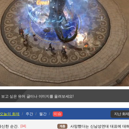
Progress
:
Loaded
:
0%
0%
 보고 싶은 유머 글이나 이미지를 올려보세요!
오늘의 화제
주간
월간
이슈
지난 화
확신한 순간.
[34]
사망했다는 신남성연대 대표에 대
계층