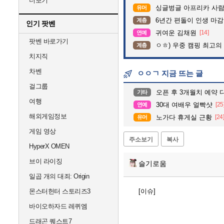
더보기
싱글벙글 아프리카 사람
유머
6년간 편돌이 인생 마감
계층
인기 팟벤
귀여운 김채원
[14]
연예
팟벤 바로가기
ㅇㅎ) 우중 캠핑 최고의
계층
치지직
차벤
ㅇㅇㄱ 지금 뜨는 글
걸그룹
오픈 후 3개월치 예약 
기타
여행
30대 여배우 얼빡샷
[25
연예
해외게임정보
노가다 휴게실 근황
[24
유머
게임 영상
주소보기
복사
HyperX OMEN
브이 라이징
슬기로움
일곱 개의 대죄: Origin
몬스터헌터 스토리즈3
[이슈]
바이오하자드 레퀴엠
드래곤 퀘스트7