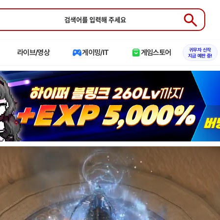
Submit
귀무자 신작
라이브/영상
게이밍/IT
게임스토어
지금 예판 중!