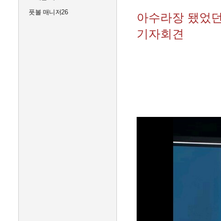
풋볼 매니저26
아수라장 됐었던
기자회견