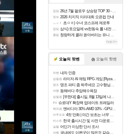
26년 7월 팔로우 상승량 TOP 30 - 월간 치지직
잡담
2026 치지직 이리대회 오픈컵 안내
정보
초ㅇㅎ) 수녀 코스프레 제로투
ㅗㅜㅑ
삼식) 토요일에 vs한동숙 롤 내전 예정
잡담
청량하게 콜라 쏟아버리는 유니 ㅋㅋㅋ
클립
더보기+
오늘의 팟벤
오늘의 핫벤
내차 인증
차벤
라이자 AI 채팅 RPG 게임 [RyzaChat: AI] 공개
섭컬겜
명조 파티 좀 짜주세요 고수형님들…
명조
동해바다 추암해수욕장
여행
[무한대] 출시일, 8월 13일에 나오나
섭컬겜
슈로대Y 확장팩 업데이트 트레일러
PV
엔비디아 30%·AMD 10% - GPU 공급가 인상 보도
해외겜
4컷 만화 | 야간 보초는 너무 힘들어
아주프로
한국 출시시간 및 사전 다운로드 진행 - 비스트 오브 리인카네이션
비스트
어딘가 이상한 단서 조사
실팰
국내에도 이쁜곳이 많은것 같습니다
여행