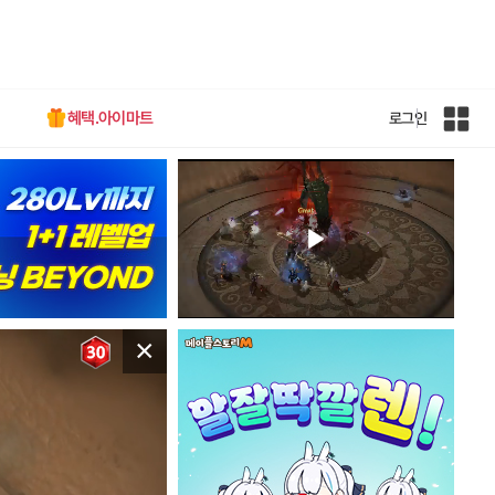
혜택.아이마트
로그인
인
벤
전
체
사
이
트
맵
×