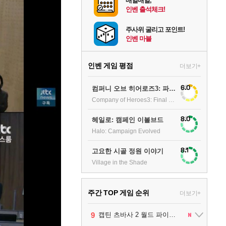
매일매일,
인벤 출석체크!
주사위 굴리고 포인트!
인벤 마블
인벤 게임 평점
더보기+
6.0
컴퍼니 오브 히어로즈3: 파이널 스탠드
Company of Heroes3: Final stand
8.0
헤일로: 캠페인 이볼브드
Halo: Campaign Evolved
8.1
고요한 시골 정원 이야기
Village in the Shade
주간 TOP 게임 순위
더보기+
10
1
2
3
4
5
6
7
8
9
팰월드
프로야구스피리츠2026
드래곤소드 : 어웨이크닝
블라인드 삼국
리듬 천국 미라클 스타즈
헤일로: 캠페인 이볼브드
캡틴 츠바사 2 월드 파이터즈
어쌔신 크리드: 블랙 플래그 리싱크드
그랑블루 판타지 리링크 - 엔드리스 라그나로크
레고 배트맨: 레거시 오브 더 다크 나이트
1
2
2
1
1
2
2