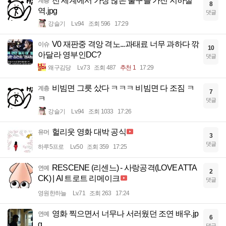
전 세계에서 가장 많은 출구를 가진 지하철
계층
8
역.jpg
댓글
강슬기
Lv.94
조회 596
17:29
V0 재판중 격앙 격노...과태료 너무 과하다 깎
이슈
10
아달라 영부인DC?
댓글
왜구김당
Lv.73
조회 487
추천 1
17:29
비빔면 그릇 샀다 ㅋㅋㅋ 비빔면 다 조짐 ㅋ
계층
7
ㅋ
댓글
강슬기
Lv.94
조회 1033
17:26
헐리웃 영화 대박 공식
유머
3
댓글
하루5프로
Lv.50
조회 359
17:25
RESCENE (리센느) - 사랑공격(LOVE ATTA
연예
2
CK) | AI 트로트 리메이크
댓글
영원한하늘
Lv.71
조회 263
17:24
영화 찍으면서 너무나 서러웠던 조연 배우.jp
연예
6
g
댓글