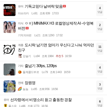
기독교믿다 날벼락 맞음
유머
4
댓글
아브라카
Lv.91
조회 839
17:03
ㅇㅎ) MINIMAX H3 로컬영상제작 AI -수영복
지식
2
버전
댓글
기억의파편
Lv.21
조회 1290
17:02
도시락 남기면 엄마가 우신다고 나눠 먹자던
계층
11
친구
댓글
강슬기
Lv.94
조회 1984
추천 5
16:59
줄넘기 30fps, 120fps
기타
4
댓글
돌체콜드부르
Lv.79
조회 1443
16:59
장원영
연예
3
댓글
뇸뇸
Lv.85
조회 956
16:56
선자령에서 비명소리 듣고 출동한 경찰
유머
6
댓글
풀소유
Lv.86
조회 1773
16:56