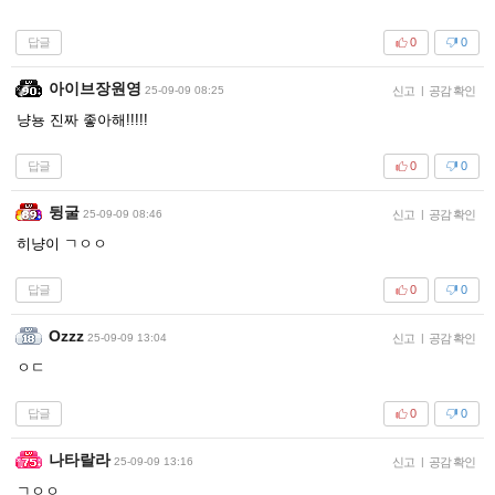
답글
0
0
아이브장원영
25-09-09 08:25
신고
|
공감 확인
냥뇽 진짜 좋아해!!!!!
답글
0
0
뒹굴
25-09-09 08:46
신고
|
공감 확인
히냥이 ㄱㅇㅇ
답글
0
0
Ozzz
25-09-09 13:04
신고
|
공감 확인
ㅇㄷ
답글
0
0
나타랄라
25-09-09 13:16
신고
|
공감 확인
ㄱㅇㅇ