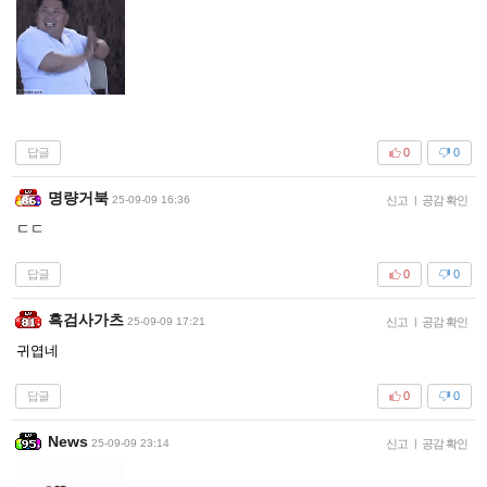
답글
0
0
명량거북
25-09-09 16:36
신고
|
공감 확인
ㄷㄷ
답글
0
0
흑검사가츠
25-09-09 17:21
신고
|
공감 확인
귀엽네
답글
0
0
News
25-09-09 23:14
신고
|
공감 확인