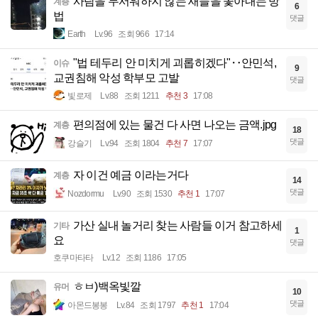
사람을 무서워하지 않는 새들을 쫓아내는 방
계층
6
법
댓글
Earth
Lv.96
조회 966
17:14
"법 테두리 안 미치게 괴롭히겠다"‥안민석,
이슈
9
교권침해 악성 학부모 고발
댓글
빛로제
Lv.88
조회 1211
추천 3
17:08
편의점에 있는 물건 다 사면 나오는 금액.jpg
계층
18
댓글
강슬기
Lv.94
조회 1804
추천 7
17:07
자 이건 예금 이라는거다
계층
14
댓글
Nozdormu
Lv.90
조회 1530
추천 1
17:07
가산 실내 놀거리 찾는 사람들 이거 참고하세
기타
1
요
댓글
호쿠마타타
Lv.12
조회 1186
17:05
ㅎㅂ)백옥빛깔
유머
10
댓글
아몬드봉봉
Lv.84
조회 1797
추천 1
17:04