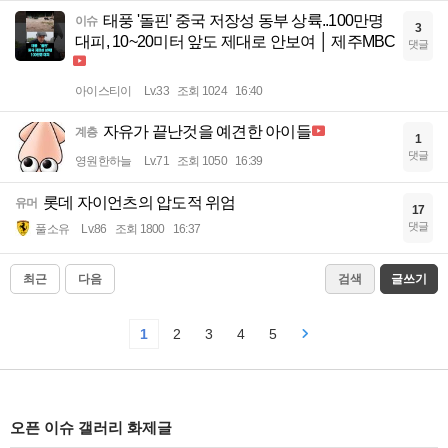
태풍 '돌핀' 중국 저장성 동부 상륙..100만명
이슈
3
대피, 10~20미터 앞도 제대로 안보여 │ 제주MBC
댓글
아이스티이
Lv.33
조회 1024
16:40
자유가 끝난것을 예견한 아이들
계층
1
댓글
영원한하늘
Lv.71
조회 1050
16:39
롯데 자이언츠의 압도적 위엄
유머
17
댓글
풀소유
Lv.86
조회 1800
16:37
최근
다음
검색
글쓰기
1
2
3
4
5
오픈 이슈 갤러리 화제글