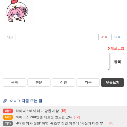
답글
0
0
새로고침
등록
목록
본문
이전
다음
댓글보기
ㅇㅇㄱ 지금 뜨는 글
하이닉스에서 해고 당한 사람
[15]
이슈
하이닉스 200만원 새로운 빙고판 떴다
[12]
유머
'4대째 의사 집안' 하영, 증조부 친일 의혹에 "사실과 다른 부분 있어"
[46]
기타