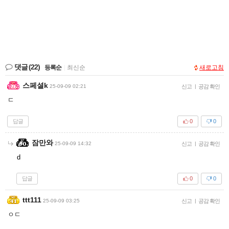
댓글
(22)
등록순
|
최신순
새로고침
스페셜k
25-09-09 02:21
신고
|
공감 확인
ㄷ
답글
0
0
잠만와
25-09-09 14:32
신고
|
공감 확인
d
답글
0
0
ttt111
25-09-09 03:25
신고
|
공감 확인
ㅇㄷ