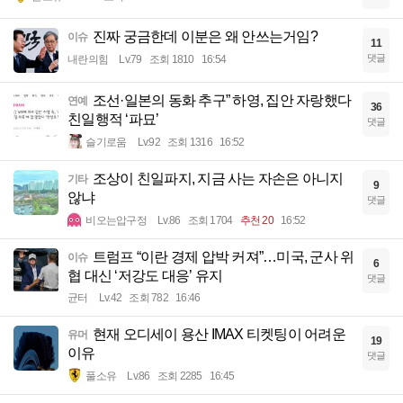
진짜 궁금한데 이분은 왜 안쓰는거임?
이슈
11
댓글
내란의힘
Lv.79
조회 1810
16:54
조선·일본의 동화 추구” 하영, 집안 자랑했다
연예
36
친일행적 ‘파묘’
댓글
슬기로움
Lv.92
조회 1316
16:52
조상이 친일파지, 지금 사는 자손은 아니지
기타
9
않냐
댓글
비오는압구정
Lv.86
조회 1704
추천 20
16:52
트럼프 “이란 경제 압박 커져”…미국, 군사 위
이슈
6
협 대신 ‘저강도 대응’ 유지
댓글
균터
Lv.42
조회 782
16:46
현재 오디세이 용산 IMAX 티켓팅이 어려운
유머
19
이유
댓글
풀소유
Lv.86
조회 2285
16:45