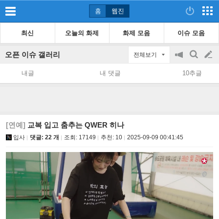
홈
웹진
최신
오늘의 화제
화제 모음
이슈 모음
오픈 이슈 갤러리
전체보기
공
검
글
지
색
내글
내 댓글
10추글
on/off
쓰
기
[연예]
교복 입고 춤추는 QWER 히나
입사
댓글: 22 개
조회:
17149
추천:
10
2025-09-09 00:41:45