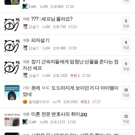
Earth
Lv.96
조회 980
17:24
??? : 셰프님 몰라요?
계층
5
댓글
강슬기
Lv.94
조회 739
17:22
피자설기
계층
6
댓글
강슬기
Lv.94
조회 680
17:20
장기 근속자들에게 엄청난 선물을 준다는 정
계층
5
지선 셰프
댓글
강슬기
Lv.94
조회 1322
추천 1
17:18
옷에 ㅇㄷ 도드라지게 보이던거 다 아이템이
기타
15
었네
댓글
돌체콜드부르
Lv.79
조회 1601
추천 1
17:17
이혼 전문 변호사의 취미.jpg
계층
11
댓글
Earth
Lv.96
조회 1223
17:16