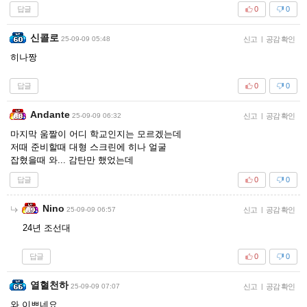
답글
0
0
신콜로
25-09-09 05:48
신고
|
공감 확인
히나짱
답글
0
0
Andante
25-09-09 06:32
신고
|
공감 확인
마지막 움짤이 어디 학교인지는 모르겠는데
저때 준비할때 대형 스크린에 히나 얼굴
잡혔을때 와... 감탄만 했었는데
답글
0
0
Nino
25-09-09 06:57
신고
|
공감 확인
24년 조선대
답글
0
0
열혈천하
25-09-09 07:07
신고
|
공감 확인
와 이쁘네요