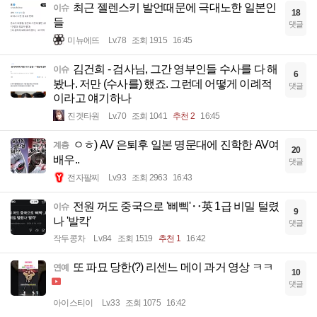
최근 젤렌스키 발언때문에 극대노한 일본인
이슈
18
들
댓글
미뉴에뜨
Lv.78
조회 1915
16:45
김건희 - 검사님, 그간 영부인들 수사를 다 해
이슈
6
봤나. 저만 (수사를) 했죠. 그런데 어떻게 이례적
댓글
이라고 얘기하나
진겟타원
Lv.70
조회 1041
추천 2
16:45
ㅇㅎ) AV 은퇴후 일본 명문대에 진학한 AV여
계층
20
배우..
댓글
전자팔찌
Lv.93
조회 2963
16:43
전원 꺼도 중국으로 '삐삑'‥英 1급 비밀 털렸
이슈
9
나 '발칵'
댓글
작두콩차
Lv.84
조회 1519
추천 1
16:42
또 파묘 당한(?) 리센느 메이 과거 영상 ㅋㅋ
연예
10
댓글
아이스티이
Lv.33
조회 1075
16:42