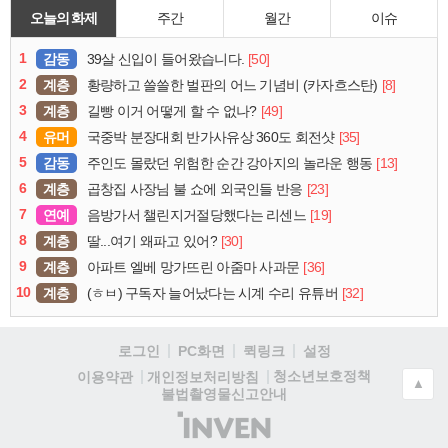
오늘의 화제
주간
월간
이슈
1
감동
[50]
39살 신입이 들어왔습니다.
2
계층
[8]
황량하고 쓸쓸한 벌판의 어느 기념비 (카자흐스탄)
3
계층
[49]
길빵 이거 어떻게 할 수 없나?
4
유머
[35]
국중박 분장대회 반가사유상 360도 회전샷
5
감동
[13]
주인도 몰랐던 위험한 순간 강아지의 놀라운 행동
6
계층
[23]
곱창집 사장님 불 쇼에 외국인들 반응
7
연예
[19]
음방가서 챌린지거절당했다는 리센느
8
계층
[30]
딸...여기 왜파고 있어?
9
계층
[36]
아파트 엘베 망가뜨린 아줌마 사과문
10
계층
[32]
(ㅎㅂ) 구독자 늘어났다는 시계 수리 유튜버
로그인
PC화면
퀵링크
설정
청소년보호정책
이용약관
개인정보처리방침
▲
불법촬영물신고안내
(주)
인