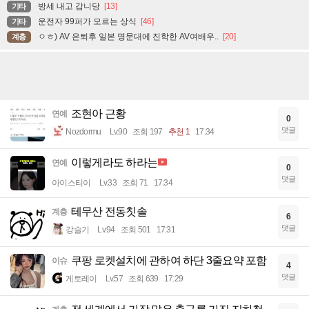
방세 내고 갑니당
[13]
기타
운전자 99퍼가 모르는 상식
[46]
기타
ㅇㅎ) AV 은퇴후 일본 명문대에 진학한 AV여배우..
[20]
계층
조현아 근황
연예
0
댓글
Nozdormu
Lv.90
조회 197
추천 1
17:34
이렇게라도 하라는
연예
0
댓글
아이스티이
Lv.33
조회 71
17:34
테무산 전동칫솔
계층
6
댓글
강슬기
Lv.94
조회 501
17:31
쿠팡 로켓설치에 관하여 하단 3줄요약 포함
이슈
4
댓글
게토레이
Lv.57
조회 639
17:29