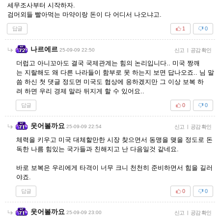
세무조사부터 시작하자.
검머외들 빨아먹는 마약이랑 돈이 다 어디서 나오냐고.
답글
1
0
나르에르
25-09-09 22:50
신고
|
공감 확인
더럽고 아니꼬아도 결국 국제관계는 힘의 논리입니다.. 미국 짱깨
는 지랄해도 왜 다른 나라들이 함부로 못 하는지 보면 답나오죠.. 님 말
씀 하신 첫 댓글 정도면 미국도 협상에 응하겠지만 그 이상 보복 하
려 하면 우리 경제 말라 뒤지게 할 수 있어요..
답글
0
0
웃어볼까요
25-09-09 22:54
신고
|
공감 확인
체력을 키우고 미국 대체할만한 시장 찾으면서 동맹을 맺을 정도로 돈
독한 나름 힘있는 국가들과 친해지고 난 다음일것 같네요.
바로 보복은 우리에게 타격이 너무 크니 천천히 준비하면서 힘을 길러
야죠.
답글
0
0
웃어볼까요
25-09-09 23:00
신고
|
공감 확인