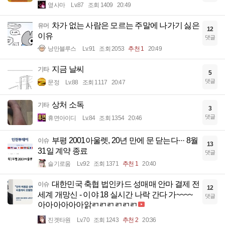
옆사마
Lv.87
조회 1409
20:49
차가 없는 사람은 모르는 주말에 나가기 싫은
유머
12
이유
댓글
낭만블루스
Lv.91
조회 2053
추천 1
20:49
지금 날씨
기타
5
댓글
문정
Lv.88
조회 1117
20:47
상처 소독
기타
3
댓글
휴면아이디
Lv.84
조회 1354
20:46
부평 2001아울렛, 20년 만에 문 닫는다··· 8월
이슈
13
31일 계약 종료
댓글
슬기로움
Lv.92
조회 1371
추천 1
20:40
대한민국 축협 법인카드 성매매 안마 결제 전
이슈
12
세계 개망신 - 이야 18 실시간 나락 간다 가~~~~
댓글
아아아아아아앍ㄺㄺㄺㄺㄺㄺ
진겟타원
Lv.70
조회 1243
추천 2
20:36