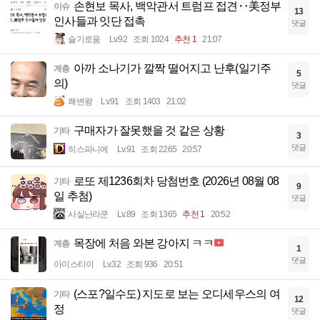
손현보 목사, 백악관서 트럼프 접견‥美정부
이슈
13
인사들과 잇단 접촉
댓글
슬기로움
Lv.92
조회 1024
추천 1
21:07
아까 소나기가 깔짝 떨어지고 난후(일기주
계층
5
의)
댓글
쾌변왕
Lv.91
조회 1403
21:02
구매자가 잘못했을 것 같은 상황
기타
3
댓글
히스파니에
Lv.91
조회 2265
20:57
로또 제1236회차 당첨번호 (2026년 08월 08
기타
9
일 추첨)
댓글
사실난라쿤
Lv.89
조회 1365
추천 1
20:52
목장에 처음 와본 강아지 ㅋㅋ
계층
1
댓글
아이스티이
Lv.32
조회 936
20:51
(스포?일수도) 지도로 보는 오디세우스의 여
기타
12
정
댓글