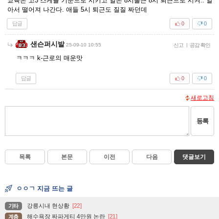
교육은 고3 스케쥴 기준으로 시키고 일은 8시출근 8시 퇴근으로 시켜.. 알
아서 떨어져 나간다. 애들 5시 퇴근도 질질 짜던데
답글
0
0
샌슨퍼시발
25-09-10 10:55
신고
|
공감 확인
ㅋㅋㅋ k-근로의 매운맛
답글
0
0
새로고침
등록
목록
본문
이전
다음
댓글보기
ㅇㅇㄱ 지금 뜨는 글
강릉시내 현상황
[22]
기타
해수욕장 짜파게티 4만원 논란
[21]
계층