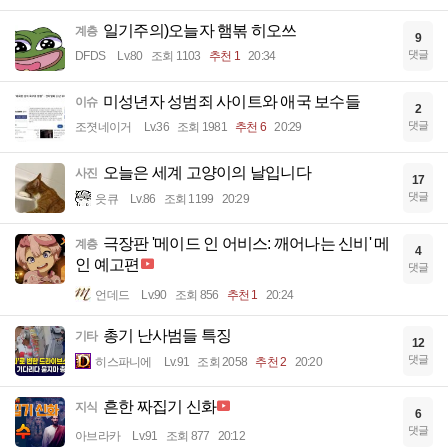
일기주의)오늘자 햄볶 히오쓰
계층
9
댓글
DFDS
Lv.80
조회 1103
추천 1
20:34
미성년자 성범죄 사이트와 애국 보수들
이슈
2
댓글
조졋네이거
Lv.36
조회 1981
추천 6
20:29
오늘은 세계 고양이의 날입니다
사진
17
댓글
읏큐
Lv.86
조회 1199
20:29
극장판 '메이드 인 어비스: 깨어나는 신비' 메
계층
4
인 예고편
댓글
언데드
Lv.90
조회 856
추천 1
20:24
총기 난사범들 특징
기타
12
댓글
히스파니에
Lv.91
조회 2058
추천 2
20:20
흔한 짜집기 신화
지식
6
댓글
아브라카
Lv.91
조회 877
20:12