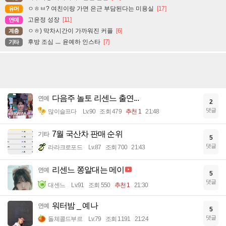
ㅇㅎㅂ? 여친이랑 가면 은근 부담된다는 미용실
[17]
유머
고윤정 성장
[11]
연예
ㅇㅎ) 막차시간이 가까워진 커플
[6]
계층
후방 조심 ㅡ 윤예하 인스타
[7]
기타
다음주 놀토 리센느 출연...
연예
2
댓글
많이슬프다
Lv.90
조회 479
추천 1
21:48
7월 국산차 판매 순위
기타
5
댓글
라라크로포드
Lv.87
조회 700
21:43
리센느 쫑알대는 메이
연예
5
댓글
대센느
Lv.91
조회 550
추천 1
21:30
워터밤 _ 예나
연예
5
댓글
돌체콜드부르
Lv.79
조회 1191
21:24