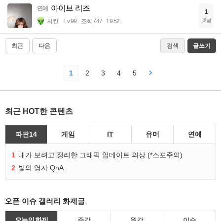
아이브 리즈
연예
1
댓글
치킨
Lv.99
조회 747
19:52
최근
다음
검색
글쓰기
1
2
3
4
5
최근 HOT한 콘텐츠
파판14
게임
IT
유머
연예
1
내가 보려고 정리한 그래픽 업데이트 의상 (*스포주의)
2
빛의 영자 QnA
오픈 이슈 갤러리 화제글
오늘의 화제
주간
월간
이슈