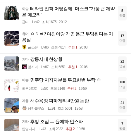
테라팹 진척 어떻길래...머스크 “가장 큰 제약
이슈
5
은 메모리”
댓글
균터
Lv.42
조회 1675
20:12
ㅇㅎㅂ? 여친이랑 가면 은근 부담된다는 미
유머
17
용실
댓글
풀소유
Lv.86
조회 4814
추천 1
20:08
강릉시내 현상황
기타
22
댓글
옆사마
Lv.87
조회 5851
추천 1
20:06
민주당 지지자분들 투표한번 부탁
이슈
100
댓글
하루5프로
Lv.50
조회 2149
추천 2
19:59
해수욕장 짜파게티 4만원 논란
계층
21
댓글
낭만블루스
Lv.91
조회 5601
19:58
후방 조심 ㅡ 윤예하 인스타
기타
7
댓글
입술돼지
Lv.43
조회 2332
추천 2
19:58