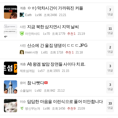
ㅇㅎ) 막차시간이 가까워진 커플
계층
7
댓글
Earth
Lv.96
조회 2466
21:21
지금 북한 삼지연시 지역 날씨
사진
11
댓글
아인하샤드
Lv.70
조회 1779
추천 1
21:19
산소에 간 울집 댕댕이 ㄷㄷㄷ.JPG
사진
2
댓글
Inven서현
Lv.81
조회 1718
추천 1
21:18
AI) 왕겜 발암 장면들 사이다 치료.
계층
3
댓글
제로섬게임
Lv.57
조회 1555
21:15
참 나뻣다
유머
3
댓글
소울딜러
Lv.92
조회 842
21:12
답답한 마음을 이런식으로 풀어 미안합니다
이슈
33
댓글
병신무는개
Lv.86
조회 1456
추천 9
21:09