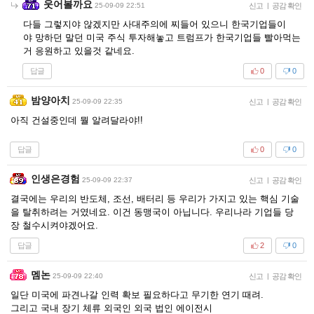
웃어볼까요
25-09-09 22:51
신고
|
공감 확인
다들 그렇지야 않겠지만 사대주의에 찌들어 있으니 한국기업들이
야 망하던 말던 미국 주식 투자해놓고 트럼프가 한국기업들 빨아먹는
거 응원하고 있을것 같네요.
답글
0
0
밤양아치
25-09-09 22:35
신고
|
공감 확인
아직 건설중인데 뭘 알려달라야!!
답글
0
0
인생은경험
25-09-09 22:37
신고
|
공감 확인
결국에는 우리의 반도체, 조선, 배터리 등 우리가 가지고 있는 핵심 기술
을 탈취하려는 거였네요. 이건 동맹국이 아닙니다. 우리나라 기업들 당
장 철수시켜야겠어요.
답글
2
0
멤논
25-09-09 22:40
신고
|
공감 확인
일단 미국에 파견나갈 인력 확보 필요하다고 무기한 연기 때려.
그리고 국내 장기 체류 외국인 외국 법인 에이전시