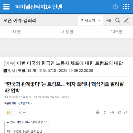
파이널판타지14
인벤
오픈 이슈 갤러리
전체보기
공
검
글
지
색
내글
내 댓글
10추글
on/off
쓰
기
[이슈]
이번 미국의 한국인 노동자 체포에 대한 트럼프의 대답
입사
댓글: 15 개
조회:
5718
2025-09-09 22:30:39