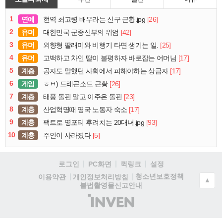
1
연예
[26]
현역 최고령 배우라는 신구 근황.jpg
2
유머
[42]
대한민국 군종신부의 위엄
3
유머
[25]
외향형 딸래미와 비행기 타면 생기는 일.
4
유머
[17]
고백하고 차인 딸이 불평하자 바로잡는 어머님
5
계층
[17]
공자도 말했던 사회에서 피해야하는 상급자
6
게임
[26]
ㅎㅂ) 드래곤소드 근황
7
계층
[23]
태풍 돌핀 말고 이주은 돌핀
8
계층
[17]
산업혁명때 영국 노동자 숙소
9
계층
[93]
팩트로 영포티 후려치는 20대녀.jpg
10
계층
[5]
주인이 사라졌다
로그인
PC화면
퀵링크
설정
청소년보호정책
이용약관
개인정보처리방침
▲
불법촬영물신고안내
(주)
인
벤