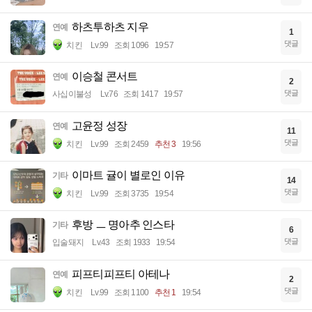
하츠투하츠 지우
연예
1
댓글
치킨
Lv.99
조회 1096
19:57
이승철 콘서트
연예
2
댓글
사십이불성
Lv.76
조회 1417
19:57
고윤정 성장
연예
11
댓글
치킨
Lv.99
조회 2459
추천 3
19:56
이마트 귤이 별로인 이유
기타
14
댓글
치킨
Lv.99
조회 3735
19:54
후방 ㅡ 명아추 인스타
기타
6
댓글
입술돼지
Lv.43
조회 1933
19:54
피프티피프티 아테나
연예
2
댓글
치킨
Lv.99
조회 1100
추천 1
19:54