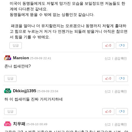
미국이 동맹들에게도 저렇게 망가진 모습을 보일정도면 저놈들도 한
계에 다다른것 같네요.
동맹들에게 뜯을 수 밖에 없는 상황인것 같습니다.
패권을 얼마나 더 유지할런지는 모르겠으나 동맹까지 저렇게 홀대하
고 힘으로 누르는거 저거 다 언젠가는 되돌려 받을거니 아직은 참으면
서 힘을 기를 수 밖에요.
답글
0
0
Marcion
25-09-09 22:41
신고
|
공감 확인
존나 씹새낀데?
답글
0
0
Dkkiojj1395
25-09-09 23:04
신고
|
공감 확인
하 이 씹새끼들 진짜 가지가지하네
답글
0
0
치우패
25-09-10 00:49
신고
|
공감 확인