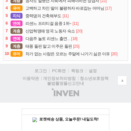
3
계층
[22]
공자도 말했던 사회에서 피해야하는 상급자
4
유머
[17]
고백하고 차인 딸이 불평하자 바로잡는 어머님
5
지식
[11]
중력댐의 건축해부도
6
연예
[11]
리센느 프리티걸 음중 1위~
7
계층
[20]
산업혁명때 영국 노동자 숙소
8
연예
[18]
다음주 놀토 리센느 출연...
9
계층
[25]
태풍 돌핀 말고 이주은 돌핀
10
유머
[20]
차가 없는 사람은 모르는 주말에 나가기 싫은 이유
로그인
PC화면
퀵링크
설정
청소년보호정책
이용약관
개인정보처리방침
▲
불법촬영물신고안내
(주)
인
벤