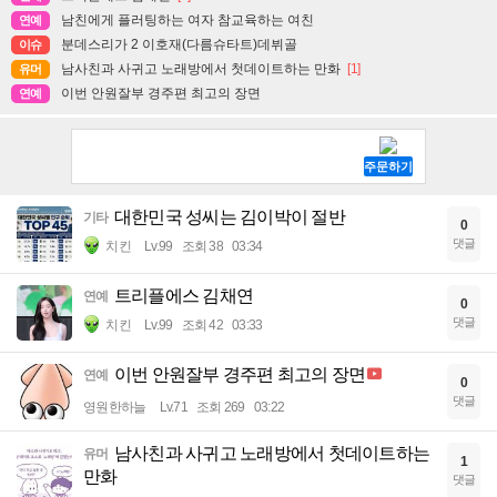
남친에게 플러팅하는 여자 참교육하는 여친
연예
분데스리가 2 이호재(다름슈타트)데뷔골
이슈
남사친과 사귀고 노래방에서 첫데이트하는 만화
[1]
유머
이번 안원잘부 경주편 최고의 장면
연예
대한민국 성씨는 김이박이 절반
기타
0
댓글
치킨
Lv.99
조회 38
03:34
트리플에스 김채연
연예
0
댓글
치킨
Lv.99
조회 42
03:33
이번 안원잘부 경주편 최고의 장면
연예
0
댓글
영원한하늘
Lv.71
조회 269
03:22
남사친과 사귀고 노래방에서 첫데이트하는
유머
1
만화
댓글