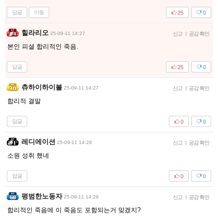
답글
이동
25
0
힐라리오
25-09-11 14:27
신고
|
공감 확인
본인 피셜 합리적인 죽음.
답글
25
0
츄하이하이볼
25-09-11 14:27
신고
|
공감 확인
합리적 결말
답글
0
0
레디에이션
25-09-11 14:28
신고
|
공감 확인
소원 성취 했네
답글
0
0
평범한노동자
25-09-11 14:28
신고
|
공감 확인
합리적인 죽음에 이 죽음도 포함되는거 맞겠지?