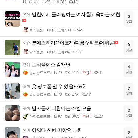
Neuhauus
Lv.20
조회 372
03:18
남친에게 플러팅하는 여자 참교육하는 여친
연예
0
댓글
슬기로움
Lv.92
조회 980
02:42
분데스리가 2 이호재(다름슈타트)데뷔골
이슈
0
댓글
슬기로움
Lv.92
조회 647
02:17
트리플에스 김채연
연예
4
댓글
돌체콜드부르
Lv.79
조회 1125
추천 1
02:01
옷 정보좀 알 수 있을까요?
유머
7
댓글
돌체콜드부르
Lv.79
조회 1754
01:43
남자들이 미친다는 스킬 모음
유머
2
댓글
라라크로포드
Lv.87
조회 3072
추천 4
01:27
어쩌다 한번 미야오 나린
연예
0
댓글