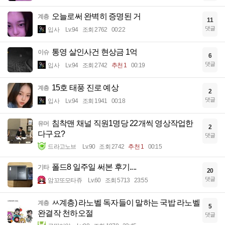
오늘로써 완벽히 증명된 거
계층
11
댓글
입사
Lv.94
조회 2762
00:22
통영 살인사건 현상금 1억
이슈
6
댓글
입사
Lv.94
조회 2742
추천 1
00:19
15호 태풍 진로 예상
계층
2
댓글
입사
Lv.94
조회 1941
00:18
침착맨 채널 직원1명당 22개씩 영상작업한
유머
2
다구요?
댓글
드라고노브
Lv.90
조회 2742
추천 1
00:15
폴드8 일주일 써본 후기....
기타
20
댓글
암꼬또모타쥬
Lv.60
조회 5713
23:55
ㅆ계층) 라노벨 독자들이 말하는 국밥 라노벨
계층
5
완결작 천하오절
댓글