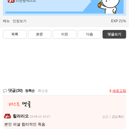
스탠딩넥스트
메뉴
인장보기
EXP 21%
목록
본문
이전
다음
댓글쓰기
댓글
(30)
등록순
|
최신순
새로고침
힐라리오
25-09-11 14:27
신고
|
공감 확인
본인 피셜 합리적인 죽음.