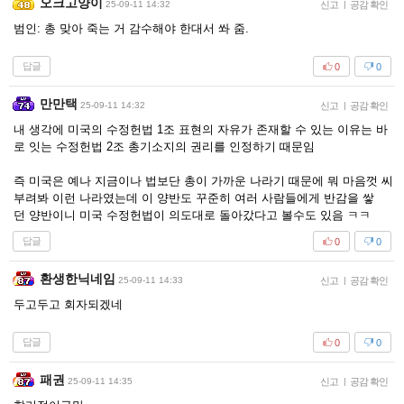
오크고양이
25-09-11 14:32
신고
|
공감 확인
범인: 총 맞아 죽는 거 감수해야 한대서 쏴 줌.
답글
0
0
만만택
25-09-11 14:32
신고
|
공감 확인
내 생각에 미국의 수정헌법 1조 표현의 자유가 존재할 수 있는 이유는 바
로 잇는 수정헌법 2조 총기소지의 권리를 인정하기 때문임
즉 미국은 예나 지금이나 법보단 총이 가까운 나라기 때문에 뭐 마음껏 씨
부려봐 이런 나라였는데 이 양반도 꾸준히 여러 사람들에게 반감을 쌓
던 양반이니 미국 수정헌법이 의도대로 돌아갔다고 볼수도 있음 ㅋㅋ
답글
0
0
환생한닉네임
25-09-11 14:33
신고
|
공감 확인
두고두고 회자되겠네
답글
0
0
패권
25-09-11 14:35
신고
|
공감 확인