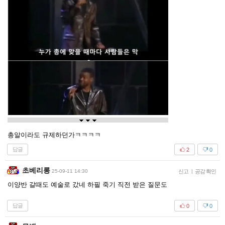
총알이라도 규제하던가ㅋㅋㅋㅋ
답글
2
0
초베리롱
25-09-11 14:30
신고
|
공감 확인
이양반 갈때도 예술로 갔네 하필 죽기 직전 받은 질문도
답글
0
0