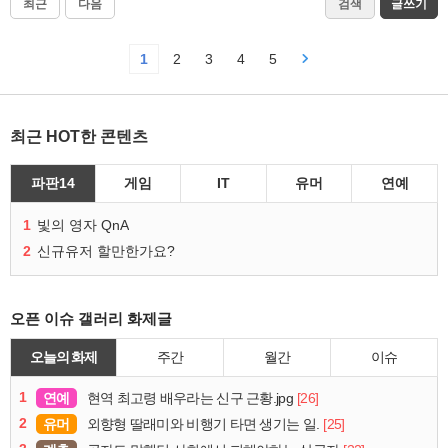
최근
다음
검색
글쓰기
1
2
3
4
5
최근 HOT한 콘텐츠
파판14
게임
IT
유머
연예
1
빛의 영자 QnA
2
신규유저 할만한가요?
오픈 이슈 갤러리 화제글
오늘의 화제
주간
월간
이슈
1
연예
[26]
현역 최고령 배우라는 신구 근황.jpg
2
유머
[25]
외향형 딸래미와 비행기 타면 생기는 일.