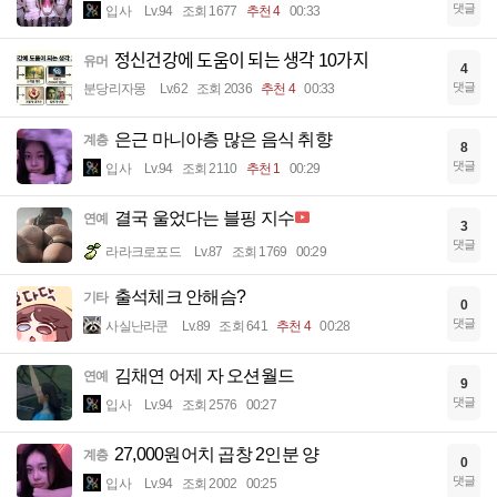
댓글
입사
Lv.94
조회 1677
추천 4
00:33
정신건강에 도움이 되는 생각 10가지
유머
4
댓글
분당리자몽
Lv.62
조회 2036
추천 4
00:33
은근 마니아층 많은 음식 취향
계층
8
댓글
입사
Lv.94
조회 2110
추천 1
00:29
결국 울었다는 블핑 지수
연예
3
댓글
라라크로포드
Lv.87
조회 1769
00:29
출석체크 안해슴?
기타
0
댓글
사실난라쿤
Lv.89
조회 641
추천 4
00:28
김채연 어제 자 오션월드
연예
9
댓글
입사
Lv.94
조회 2576
00:27
27,000원어치 곱창 2인분 양
계층
0
댓글
입사
Lv.94
조회 2002
00:25