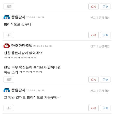
답글
0
0
중원강자
25-09-11 14:28
신고
|
공감 확인
합리적으로 갔구나
답글
0
0
단호한단호박
25-09-11 14:28
신고
|
공감 확인
선한 총든사람이 없었네요
ㅋㅋㅋㅋㅋㅋㅋㅋㅋㅋ
맨날 극우 병신들이 총기난사 일어나면
하는 소리 ㅋㅋㅋㅋㅋㅋㅋ
답글
0
0
중원강자
25-09-11 14:29
신고
|
공감 확인
그 양반 갈때도 합리적으로 가는구만~
답글
0
0