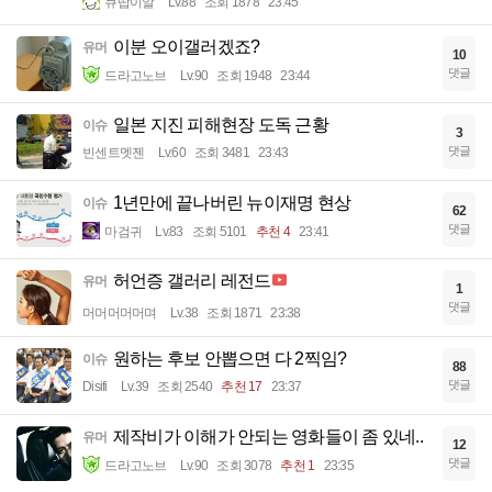
큐땁이알
Lv.88
조회 1878
23:45
이분 오이갤러겠죠?
유머
10
댓글
드라고노브
Lv.90
조회 1948
23:44
일본 지진 피해현장 도독 근황
이슈
3
댓글
빈센트멧젠
Lv.60
조회 3481
23:43
1년만에 끝나버린 뉴이재명 현상
이슈
62
댓글
마검귀
Lv.83
조회 5101
추천 4
23:41
허언증 갤러리 레전드
유머
1
댓글
머머머머머며
Lv.38
조회 1871
23:38
원하는 후보 안뽑으면 다 2찍임?
이슈
88
댓글
Disifi
Lv.39
조회 2540
추천 17
23:37
제작비가 이해가 안되는 영화들이 좀 있네..
유머
12
댓글
드라고노브
Lv.90
조회 3078
추천 1
23:35