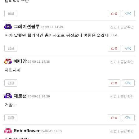
합리적이구만
답글
0
0
그레이션블루
25-09-11 14:35
신고
|
공감 확인
지가 말했던 합리적인 총기사고로 뒤졌으니 여한은 없겠네 ㅂㅅ
답글
0
0
에띠앙
25-09-11 14:38
신고
|
공감 확인
자연사네
답글
0
0
제로선
25-09-11 14:39
신고
|
공감 확인
거참 ..
답글
0
0
Robinflower
25-09-11 14:39
신고
|
공감 확인