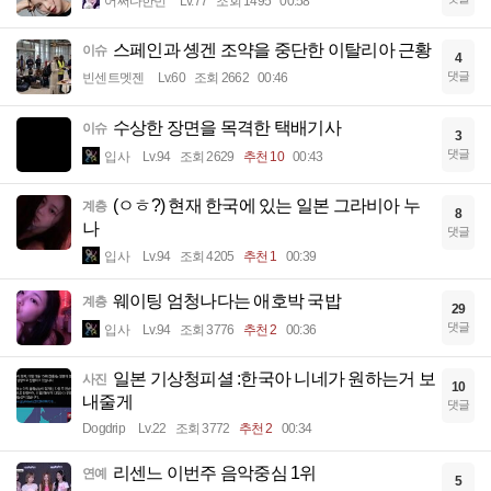
어쩌다한번
Lv.77
조회 1495
00:58
스페인과 솅겐 조약을 중단한 이탈리아 근황
이슈
4
댓글
빈센트멧젠
Lv.60
조회 2662
00:46
수상한 장면을 목격한 택배기사
이슈
3
댓글
입사
Lv.94
조회 2629
추천 10
00:43
(ㅇㅎ?) 현재 한국에 있는 일본 그라비아 누
계층
8
나
댓글
입사
Lv.94
조회 4205
추천 1
00:39
웨이팅 엄청나다는 애호박 국밥
계층
29
댓글
입사
Lv.94
조회 3776
추천 2
00:36
일본 기상청피셜 :한국아 니네가 원하는거 보
사진
10
내줄게
댓글
Dogdrip
Lv.22
조회 3772
추천 2
00:34
리센느 이번주 음악중심 1위
연예
5