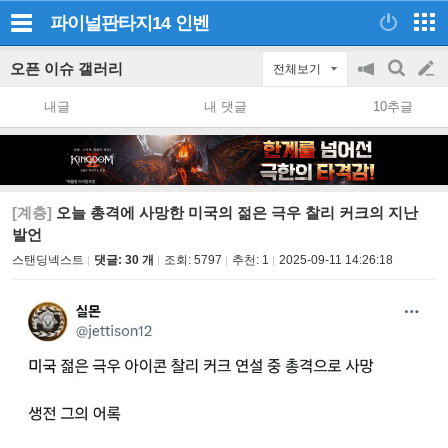
파이널판타지14
인벤
오픈 이슈 갤러리
전체보기
공
검
글
지
색
내글
내 댓글
10추글
on/off
쓰
기
[계층]
오늘 총격에 사망한 미국의 젊은 극우 찰리 커크의 지난
발언
스탠딩넥스트
댓글: 30 개
조회:
5797
추천:
1
2025-09-11 14:26:18