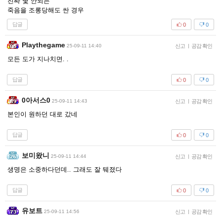
진짜 몇 안되는
죽음을 조롱당해도 싼 경우
답글
0
0
Playthegame
25-09-11 14:40
신고
|
공감 확인
모든 도가 지나치면. .
답글
0
0
0아서스0
25-09-11 14:43
신고
|
공감 확인
본인이 원하던 대로 갔네
답글
0
0
보미왔니
25-09-11 14:44
신고
|
공감 확인
생명은 소중하다던데.. 그래도 잘 뒈졌다
답글
0
0
유보트
25-09-11 14:56
신고
|
공감 확인