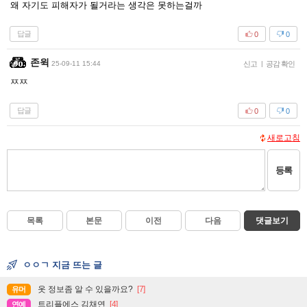
왜 자기도 피해자가 될거라는 생각은 못하는걸까
답글
0
0
존윅
25-09-11 15:44
신고
|
공감 확인
ㅉㅉ
답글
0
0
새로고침
등록
목록
본문
이전
다음
댓글보기
ㅇㅇㄱ 지금 뜨는 글
옷 정보좀 알 수 있을까요?
[7]
유머
트리플에스 김채연
[4]
연예