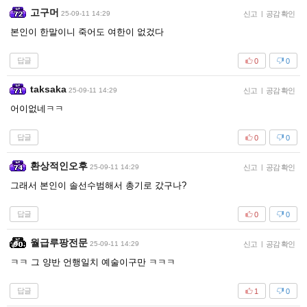
고구머
25-09-11 14:29
신고
|
공감 확인
본인이 한말이니 죽어도 여한이 없겄다
답글
0
0
taksaka
25-09-11 14:29
신고
|
공감 확인
어이없네ㅋㅋ
답글
0
0
환상적인오후
25-09-11 14:29
신고
|
공감 확인
그래서 본인이 솔선수범해서 총기로 갔구나?
답글
0
0
월급루팡전문
25-09-11 14:29
신고
|
공감 확인
ㅋㅋ 그 양반 언행일치 예술이구만 ㅋㅋㅋ
답글
1
0