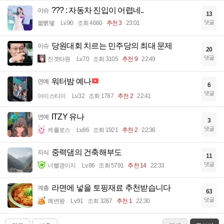
??? : 자동차 진입이 어렵네..
이슈
13
댓글
꿻뻵뗗
Lv.90
조회 4660
추천 3
23:01
당원대회 치르는 민주당의 최대 문제
이슈
20
댓글
진겟타원
Lv.70
조회 3105
추천 9
22:49
워터밤 예나
연예
6
댓글
아이스티이
Lv.32
조회 1787
추천 2
22:41
ITZY 유나
연예
3
댓글
케를로스
Lv.86
조회 1921
추천 2
22:36
중력댐의 건축해부도
지식
11
댓글
너빨갱이지
Lv.86
조회 5791
추천 14
22:33
라면에 넣을 토핑재료 추천받습니다
계층
63
댓글
쾌변왕
Lv.91
조회 3267
추천 1
22:30