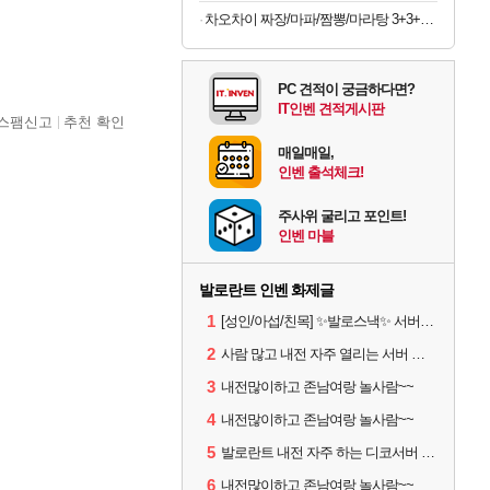
차오차이 짜장/마파/짬뽕/마라탕 3+3+3 골라담기(+2개 증정)
PC 견적이 궁금하다면?
IT인벤 견적게시판
스팸신고
추천 확인
매일매일,
인벤 출석체크!
주사위 굴리고 포인트!
인벤 마블
발로란트 인벤 화제글
1
[성인/아섭/친목] ✨발로스낵✨ 서버원 절찬 모집중!
2
사람 많고 내전 자주 열리는 서버 올사람?
3
내전많이하고 존남여랑 놀사람~~
4
내전많이하고 존남여랑 놀사람~~
5
발로란트 내전 자주 하는 디코서버 오실 분!
6
내전많이하고 존남여랑 놀사람~~