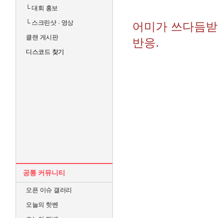
└
대회 홍보
└
스크린샷 · 영상
어미가 쓰다듬받
클랜 게시판
반응.
디스코드 찾기
공통 커뮤니티
오픈 이슈 갤러리
오늘의 핫벤