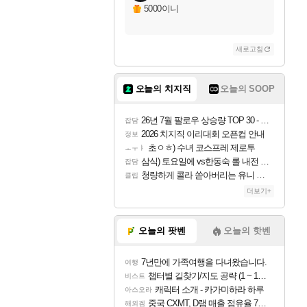
5000이니
새로고침
오늘의 치지직
오늘의 SOOP
26년 7월 팔로우 상승량 TOP 30 - 월간 치지직
잡담
2026 치지직 이리대회 오픈컵 안내
정보
초ㅇㅎ) 수녀 코스프레 제로투
ㅗㅜㅑ
삼식) 토요일에 vs한동숙 롤 내전 예정
잡담
청량하게 콜라 쏟아버리는 유니 ㅋㅋㅋ
클립
더보기+
오늘의 팟벤
오늘의 핫벤
7년만에 가족여행을 다녀왔습니다.
여행
챕터별 길찾기/지도 공략 (1 ~ 12장)
비스트
캐릭터 소개 - 카가미하라 하루
아스오라
중국 CXMT, D램 매출 점유율 7%…글로벌 4위로 부상
해외겜