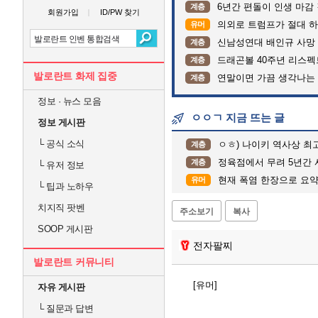
6년간 편돌이 인생 마감 
계층
회원가입
ID/PW 찾기
의외로 트럼프가 절대 하
유머
신남성연대 배인규 사망 
계층
드래곤볼 40주년 리스
계층
발로란트 화제 집중
연말이면 가끔 생각나는
계층
정보 · 뉴스 모음
ㅇㅇㄱ 지금 뜨는 글
정보 게시판
└
공식 소식
ㅇㅎ) 나이키 역사상 최
계층
정육점에서 무려 5년간 
계층
└
유저 정보
현재 폭염 한장으로 요
유머
└
팁과 노하우
치지직 팟벤
주소보기
복사
SOOP 게시판
전자팔찌
발로란트 커뮤니티
[유머]
자유 게시판
└
질문과 답변