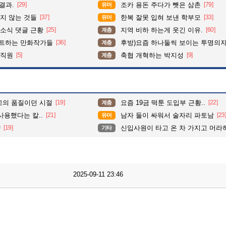
결과.
[29]
조카 용돈 주다가 뺏은 삼촌
[79]
유머
지 않는 것들
[37]
한복 잘못 입혀 보낸 학부모
[33]
유머
소식 댓글 근황
[25]
지역 비하 하는게 웃긴 이유.
[60]
계층
펙트하는 만화작가들
[36]
후방)요즘 하나둘씩 보이는 투명의
계층
 직원
[5]
축협 개혁하는 박지성
[9]
계층
고의 품질이던 시절
[19]
요즘 19금 떡툰 도입부 근황..
[22]
계층
사용했다는 칼..
[21]
남자 둘이 싸워서 술자리 파토남
[23
유머
약
[19]
신입사원이 타고 온 차 가지고 머라
기타
2025-09-11 23:46