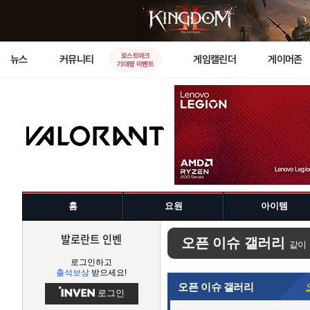
로스트아크
뉴스
커뮤니티
게임캘린더
게이머존
기대평 이벤트
홈
요원
아이템
발로란트 인벤
오픈 이슈 갤러리
같이
로그인하고
출석보상
받으세요!
오픈 이슈 갤러리
로그인