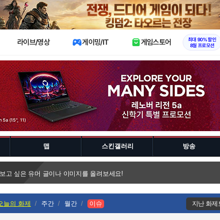
X
최대 90% 할인
라이브/영상
게이밍/IT
게임스토어
8월 프로모션
맵
스킨갤러리
방송
 보고 싶은 유머 글이나 이미지를 올려보세요!
오늘의 화제
주간
월간
이슈
지난 화제