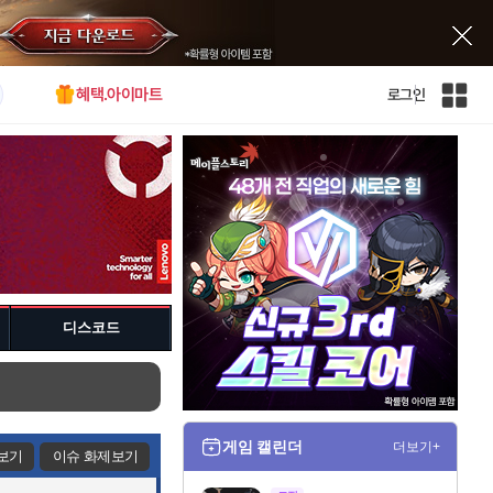
혜택.아이마트
로그인
인
벤
전
체
사
이
트
맵
디스코드
게임 캘린더
더보기+
보기
이슈 화제보기