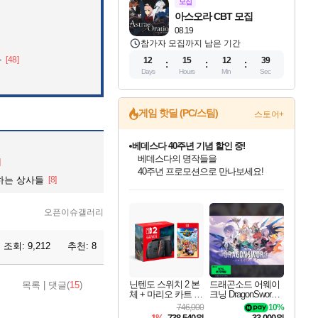
모집
아스오라 CBT 모집
08.19
참가자 모집까지 남은 기간
자
[48]
12
15
12
38
Days
Hours
Min
Sec
게임 핫딜 (PC/스팀)
스토어+
베데스다 40주년 기념 할인 중!
베데스다의 명작들을
40주년 프로모션으로 만나보세요!
]
마블 투혼 파이팅 소울즈 예약 판매 중!
하는 상사들
[8]
인벤게임즈 8월 특별 할인!
드래곤소드: 어웨이크닝 입점!
문명 7 특별 할인!
귀무자: 검의 길 예약 판매 중!
비스트 오브 리인카네이션 정식 출시!
커세어 코브 출시 기념 할인!
더 렐릭 퍼스트 가디언 정식 출시
캡콤 프렌차이즈 할인 진행 중!
캡콤 일부 상품 상시 할인
스타워즈 은하계 레이서
로블록스 기프트 카드 공식 입점
마블 히어로 총 출동&화려한 격투!
인기 퍼블리셔 모음!
스팀으로 만나는 드래곤소드!
조선&고려 DLC 출시 예정
10% 할인과
게임프릭 신작 IP
해적'섬'을 발전시키자!
설화x하드코어 액션!
몬헌, 바하 등 인기 IP를
몬헌 와일즈 & 드래곤즈 도그마2
인벤게임즈에서 10% 추가 적립
Robux를 가장 안전하고
네이버 포인트 혜택까지!
최대 90% 할인가를 만나보세요!
네이버혜택과 함께 만나보세요!
50%할인&추가 적립까지!
이니&베니 혜택까지!
네이버 혜택가와 함께 예약하세요!
할인&네이버혜택으로 만나보세요!
네이버페이 혜택과 만나보세요!
할인가에 만나보세요!
일부 에디션 상시 할인!
혜택으로 예약 판매 중
편안하게 충전하세요
오픈이슈갤러리
조회:
9,212
추천:
8
닌텐도 스위치 2 본
드래곤소드 어웨이
목록
|
댓글(
15
)
체 + 마리오 카트 월
크닝 DragonSword A
드
wakening
746,000
10%