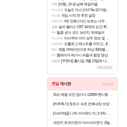
[여행_국내] 남해 독일마을
여행
오늘도 아스오라! No.12 마법사 클랜: 신주쿠구
아스오라
게임 시작 전 추천 설정
비스트
4컷 만화 | 야간 보초는 너무 힘들어
아주프로
실버 팰리스 CBT 화제의 순간·후기 모음
실팰
탈콥 공식 코드 브리치 트레일러
PV
아사쿠라 마이 성우 정보 및 주요 필모
아스오라
프롤로그 테스트를 마치고.. (feat. 리아)
리밋제로
체험 캐릭터만으로 허상 40레벨 하이와티아 5분 컷!｜에이메스·린네·모니에 명함
명조
툼레이더 레가시 퍼즐과 함정 영상
PV
[무한대] 출시일, 8월 13일에 나오나
섭컬겜
새로고침
핫딜
게시판
더보기+
15초 예열 보만 접이식 1200W 핸디형 스팀 다리미 FDB1221W
[하루특가] 청초수 속초 전복내장 보양 전복죽 (냉동)
[슈퍼적립[] 니케 아이패드 마그네틱 거치대 태블릿 자석 아이패드 프로 12.9 Magsnap Basic
크런치 초코아몬드! 바사삭아몬드 20g x 20봉+4봉 더! (외 시즈닝아몬드, 볶음아몬드 20봉/50봉)