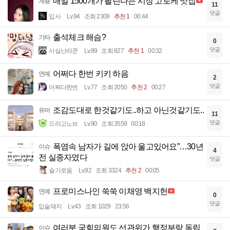
매일 1500개가 팔린다는 시장 고로케 맛집
계층
11
댓글
입사
Lv.94
조회 2309
추천 1
00:44
출석체크 해슴?
기타
0
댓글
사실난라쿤
Lv.89
조회 827
추천 1
00:32
어쩌다 한번 키키 하음
연예
2
댓글
어쩌다한번
Lv.77
조회 2050
추천 2
00:27
조감도대로 한것같기도..하고 아닌것같기도..
유머
11
댓글
드라고노브
Lv.90
조회 3559
00:18
폭염속 남자가 길에 앉아 울고있어요”…30년
이슈
4
전 실종자였다
댓글
슬기로움
Lv.92
조회 3324
추천 2
00:05
프로미스나인 쑥쑥 이채영 백지헌
연예
0
댓글
입술돼지
Lv.43
조회 1029
23:56
여러분 국회의원도 선관위가 행정부랑 독립
이슈