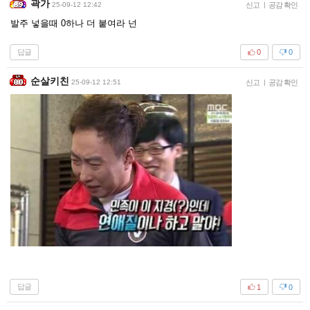
곽가
25-09-12 12:42
신고
|
공감 확인
발주 넣을때 0하나 더 붙여라 넌
답글
0
0
순살키친
25-09-12 12:51
신고
|
공감 확인
답글
1
0