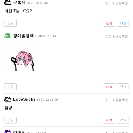
무흑유
25-09-12 13:36
신고
|
공감 확인
이런 T발...C요?....
답글
0
0
장애발병력
25-09-12 13:44
신고
|
공감 확인
답글
0
0
LoveSucks
25-09-12 13:49
신고
|
공감 확인
옘병
답글
0
0
라이덴
25-09-12 14:07
|