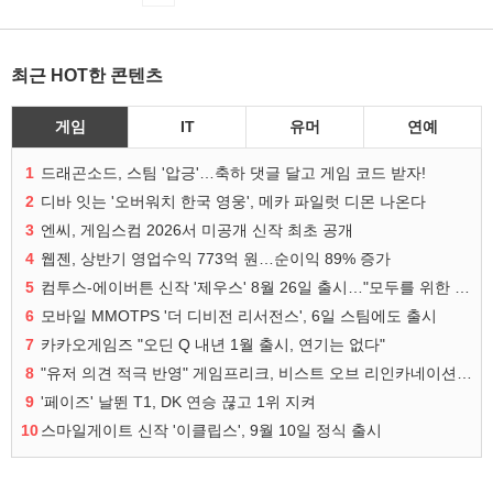
최근 HOT한 콘텐츠
게임
IT
유머
연예
1
드래곤소드, 스팀 '압긍'…축하 댓글 달고 게임 코드 받자!
2
디바 잇는 '오버워치 한국 영웅', 메카 파일럿 디몬 나온다
3
엔씨, 게임스컴 2026서 미공개 신작 최초 공개
4
웹젠, 상반기 영업수익 773억 원…순이익 89% 증가
5
컴투스-에이버튼 신작 '제우스' 8월 26일 출시…"모두를 위한 경쟁"
6
모바일 MMOTPS '더 디비전 리서전스', 6일 스팀에도 출시
7
카카오게임즈 "오딘 Q 내년 1월 출시, 연기는 없다"
8
"유저 의견 적극 반영" 게임프리크, 비스트 오브 리인카네이션 개선 나선다
9
'페이즈' 날뛴 T1, DK 연승 끊고 1위 지켜
10
스마일게이트 신작 '이클립스', 9월 10일 정식 출시