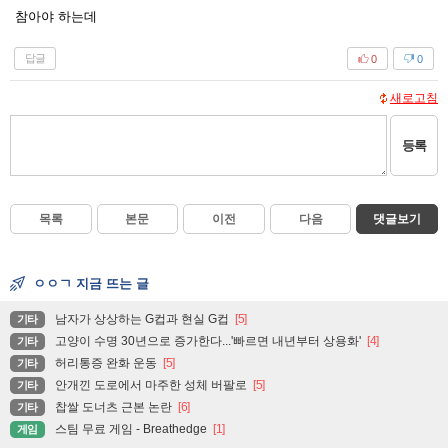
참아야 하는데
답글
0
0
새로고침
등록
목록
본문
이전
다음
댓글보기
ㅇㅇㄱ 지금 뜨는 글
남자가 상상하는 G컵과 현실 G컵
[5]
기타
고양이 수명 30년으로 증가한다...'빠르면 내년부터 상용화'
[4]
기타
허리통증 완화 운동
[5]
기타
안개낀 도로에서 마주한 성체 버팔로
[5]
기타
찹쌀 도너츠 근본 논란
[6]
기타
스팀 무료 게임 - Breathedge
[1]
게임