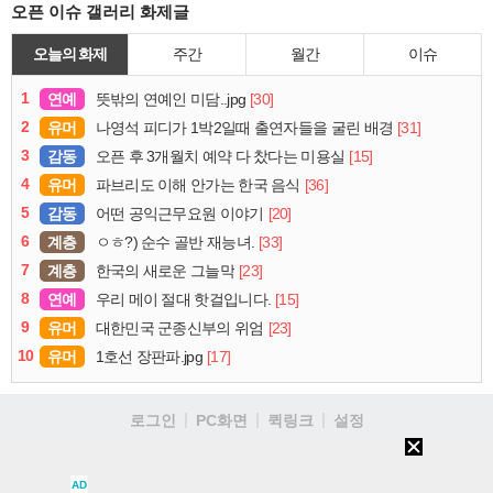
오픈 이슈 갤러리 화제글
오늘의 화제
주간
월간
이슈
1
연예
[30]
뜻밖의 연예인 미담..jpg
2
유머
[31]
나영석 피디가 1박2일때 출연자들을 굴린 배경
3
감동
[15]
오픈 후 3개월치 예약 다 찼다는 미용실
4
유머
[36]
파브리도 이해 안가는 한국 음식
5
감동
[20]
어떤 공익근무요원 이야기
6
계층
[33]
ㅇㅎ?) 순수 골반 재능녀.
7
계층
[23]
한국의 새로운 그늘막
8
연예
[15]
우리 메이 절대 핫걸입니다.
9
유머
[23]
대한민국 군종신부의 위엄
10
유머
[17]
1호선 장판파.jpg
로그인
PC화면
퀵링크
설정
청소년보호정책
이용약관
개인정보처리방침
▲
불법촬영물신고안내
AD