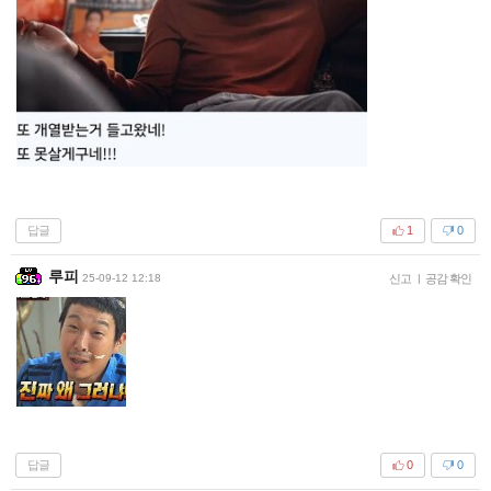
답글
1
0
루피
25-09-12 12:18
신고
|
공감 확인
답글
0
0