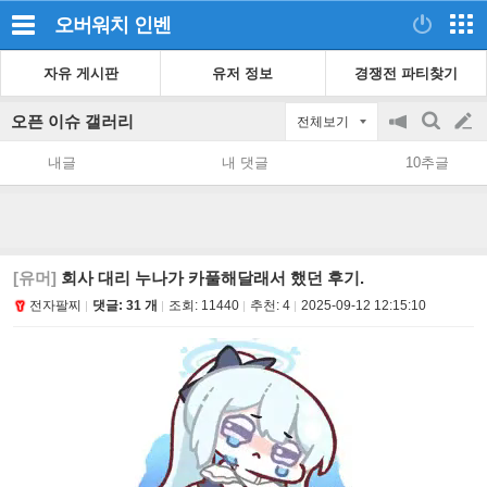
오버워치
인벤
자유 게시판
유저 정보
경쟁전 파티찾기
오픈 이슈 갤러리
전체보기
공
검
글
지
색
내글
내 댓글
10추글
on/off
쓰
기
[유머]
회사 대리 누나가 카풀해달래서 했던 후기.
전자팔찌
댓글: 31 개
조회:
11440
추천:
4
2025-09-12 12:15:10