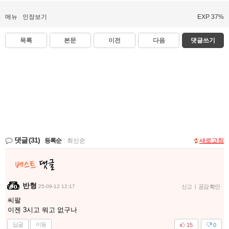
메뉴
인장보기
EXP 37%
목록
본문
이전
다음
댓글쓰기
댓글
(31)
등록순
|
최신순
새로고침
반형
25-09-12 12:17
신고
|
공감 확인
씨팔
이젠 3시고 뭐고 없구나
답글
이동
15
0