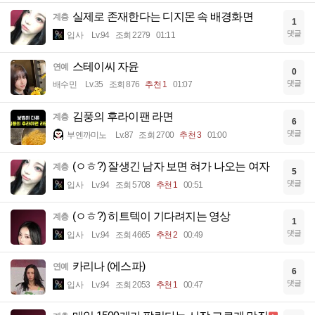
실제로 존재한다는 디지몬 속 배경화면
계층
1
댓글
입사
Lv.94
조회 2279
01:11
스테이씨 자윤
연예
0
댓글
배수민
Lv.35
조회 876
추천 1
01:07
김풍의 후라이팬 라면
계층
6
댓글
부엔까미노
Lv.87
조회 2700
추천 3
01:00
(ㅇㅎ?) 잘생긴 남자 보면 혀가 나오는 여자
계층
5
댓글
입사
Lv.94
조회 5708
추천 1
00:51
(ㅇㅎ?) 히트텍이 기다려지는 영상
계층
1
댓글
입사
Lv.94
조회 4665
추천 2
00:49
카리나 (에스파)
연예
6
댓글
입사
Lv.94
조회 2053
추천 1
00:47