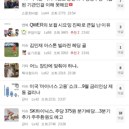
7
된 기관인걸 이해 못해요
댓글
소중한바램
Lv.44
조회 1770
23:54
QWER의 보컬 시요밍 진짜로 큰일 난 이유
연예
3
댓글
큐땁이알
Lv.88
조회 3465
추천 2
23:42
김민재 아스톤 빌라전 헤딩 골
이슈
1
댓글
슬기로움
Lv.92
조회 3350
추천 2
23:41
어느 장단에 맞춰야 하냐..
기타
8
댓글
특대형피자
Lv.62
조회 2316
23:38
미국 '마이너스 고용' 쇼크…9월 금리인상 제
이슈
6
동 걸리나
댓글
균터
Lv.42
조회 2231
23:37
SK하이닉스, 주당 375원 분기배당…3분기
이슈
18
추가 주주환원도 예고
댓글
균터
Lv.42
조회 2746
23:28