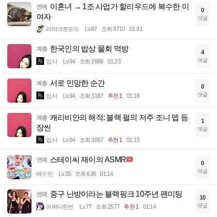
이혼녀 → 1조 사업가 할리우드에 복수한 이
연예
0
여자
댓글
라라크로포드
Lv.87
조회 3710
01:31
한국인의 밥상 물회 먹방
계층
4
댓글
입사
Lv.94
조회 2866
01:23
서로 민망한 순간
계층
0
댓글
입사
Lv.94
조회 3187
추천 1
01:19
캐리비안의 해적: 블랙 펄의 저주 조니 뎁 등
계층
1
장씬
댓글
입사
Lv.94
조회 3067
추천 1
01:15
스테이씨 재이의 ASMR
연예
0
댓글
배수민
Lv.35
조회 636
01:14
중구 난방이라는 블랙핑크 10주년 팬미팅
연예
10
댓글
어쩌다한번
Lv.77
조회 2577
추천 1
01:14