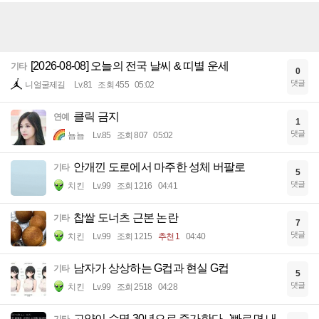
[2026-08-08] 오늘의 전국 날씨 & 띠별 운세
기타
0
댓글
니얼굴제길
Lv.81
조회 455
05:02
클릭 금지
연예
1
댓글
뇸뇸
Lv.85
조회 807
05:02
안개낀 도로에서 마주한 성체 버팔로
기타
5
댓글
치킨
Lv.99
조회 1216
04:41
찹쌀 도너츠 근본 논란
기타
7
댓글
치킨
Lv.99
조회 1215
추천 1
04:40
남자가 상상하는 G컵과 현실 G컵
기타
5
댓글
치킨
Lv.99
조회 2518
04:28
고양이 수명 30년으로 증가한다...'빠르면 내