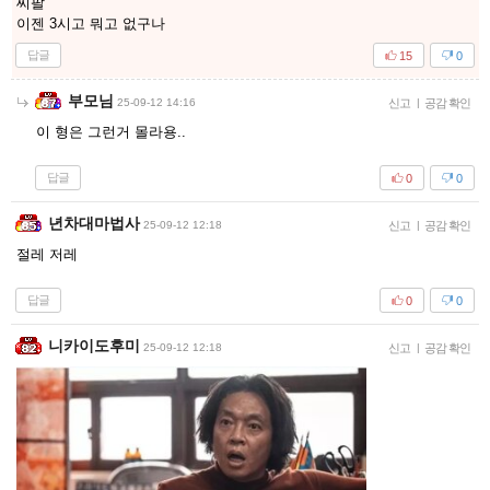
씨팔
이젠 3시고 뭐고 없구나
답글
15
0
부모님
25-09-12 14:16
신고
|
공감 확인
이 형은 그런거 몰라용..
답글
0
0
년차대마법사
25-09-12 12:18
신고
|
공감 확인
절레 저레
답글
0
0
니카이도후미
25-09-12 12:18
신고
|
공감 확인