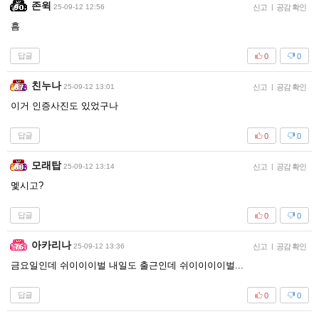
존윅
25-09-12 12:56
신고
|
공감 확인
흠
답글
0
0
친누나
25-09-12 13:01
신고
|
공감 확인
이거 인증사진도 있었구나
답글
0
0
모래탑
25-09-12 13:14
신고
|
공감 확인
멫시고?
답글
0
0
아카리나
25-09-12 13:36
신고
|
공감 확인
금요일인데 쉬이이이벌 내일도 출근인데 쉬이이이이벌...
답글
0
0