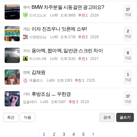
BMW 차주분들 시동걸면 광고떠요?
유머
17
댓글
드라고노브
Lv.90
조회 3965
추천 1
23:28
이자 진죠우니 잇폰메 쇼부!
게임
2
댓글
사랑방손님
Lv.90
조회 1730
추천 2
23:28
용아맥, 짭아맥, 일반관 스크린 차이
지식
8
댓글
히스파니에
Lv.91
조회 3161
추천 1
23:27
김채원
연예
1
댓글
케를로스
Lv.86
조회 1393
추천 1
23:25
후방조심 ㅡ 우한경
기타
17
댓글
입술돼지
Lv.43
조회 5167
추천 2
23:23
최근
다음
검색
글쓰기
1
2
3
4
5