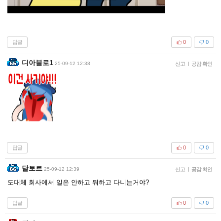
답글
0
0
디아블로1
25-09-12 12:38
신고
|
공감 확인
답글
0
0
달토르
25-09-12 12:39
신고
|
공감 확인
도대체 회사에서 일은 안하고 뭐하고 다니는거야?
답글
0
0