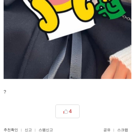
?
4
추천확인
신고
스팸신고
공유
스크랩