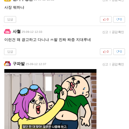
사장 뭐하냐
답글
0
0
사혈
25-09-12 12:33
신고
|
공감 확인
이런건 왜 광고하고 다니냐 ㅆ팔 진짜 짜증 지대루네
답글
0
0
구파발
25-09-12 12:37
신고
|
공감 확인