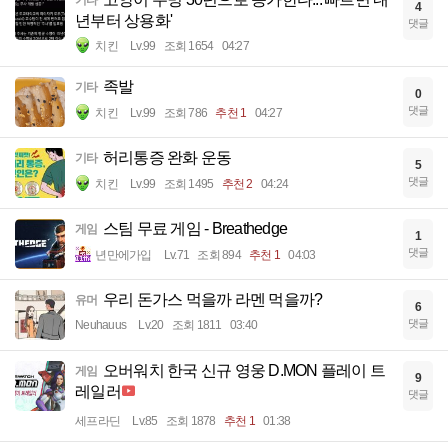
기타
4
년부터 상용화'
댓글
치킨
Lv.99
조회 1654
04:27
족발
기타
0
댓글
치킨
Lv.99
조회 786
추천 1
04:27
허리통증 완화 운동
기타
5
댓글
치킨
Lv.99
조회 1495
추천 2
04:24
스팀 무료 게임 - Breathedge
게임
1
댓글
년만에가입
Lv.71
조회 894
추천 1
04:03
우리 돈가스 먹을까 라멘 먹을까?
유머
6
댓글
Neuhauus
Lv.20
조회 1811
03:40
오버워치 한국 신규 영웅 D.MON 플레이 트
게임
9
레일러
댓글
세프라딘
Lv.85
조회 1878
추천 1
01:38