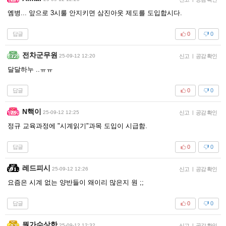
옘병... 앞으로 3시룰 안지키면 삼진아웃 제도를 도입합시다.
답글
0
0
전차군무원
25-09-12 12:20
신고
|
공감 확인
달달하누 ..ㅠㅠ
답글
0
0
N핵이
25-09-12 12:25
신고
|
공감 확인
정규 교육과정에 "시계읽기"과목 도입이 시급함.
답글
0
0
레드피시
25-09-12 12:26
신고
|
공감 확인
요즘은 시계 없는 양반들이 왜이리 많은지 원 ;;
답글
0
0
뭔가수상한
25-09-12 12:32
신고
|
공감 확인