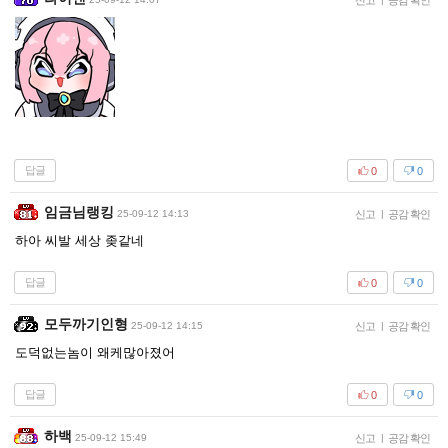
신고
공감 확인
답글
0
0
임금님랭킹
25-09-12 14:13
신고
|
공감 확인
하아 씨발 세상 좆같네
답글
0
0
모두까기인형
25-09-12 14:15
신고
|
공감 확인
도덕없는놈이 왜케많아졌어
답글
0
0
하백
25-09-12 15:49
신고
|
공감 확인