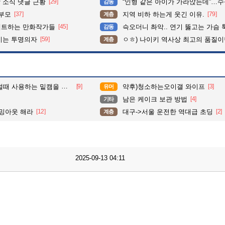
 소식 댓글 근황
[29]
“인형 같은 아이가 가라앉는데”…수심 3m 호수 뛰
감동
학부모
[37]
지역 비하 하는게 웃긴 이유.
[79]
계층
펙트하는 만화작가들
[45]
슥오더니 촤악.. 연기 뚫고는 가슴 툭툭.. 지나가
감동
이는 투명의자
[59]
ㅇㅎ) 나이키 역사상 최고의 품질이
계층
 사용하는 밑캠을 알아보자
[9]
약후)청소하는오이갤 와이프
[3]
유머
남은 케이크 보관 방법
[4]
기타
커밍아웃 해라
[12]
대구->서울 운전한 역대급 초딩
[2]
계층
2025-09-13 04:11