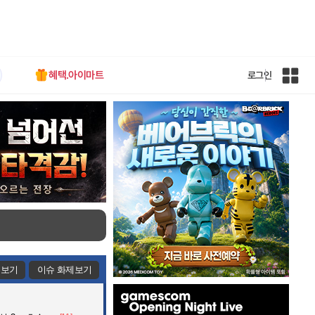
혜택.아이마트
로그인
인
벤
전
체
사
이
트
맵
제보기
이슈 화제보기
인
벤
배