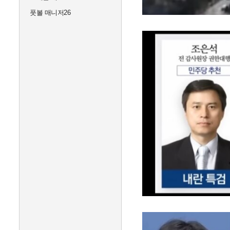
풋볼 매니저26