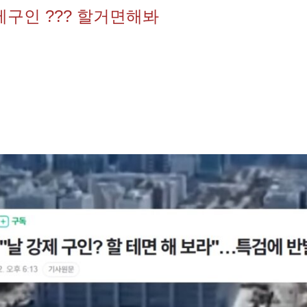
제구인 ??? 할거면해봐