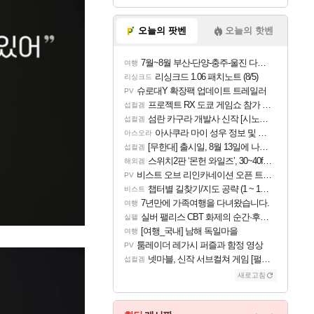
오늘의 팟벤
오늘의 핫벤
7월~8월 부산-단양-충주-울진 다녀왔어요~
여행
리싱크드 1.06 패치노트 (8/5)
리싱크드
슈로대Y 확장팩 업데이트 트레일러
PV
프로젝트 RX 도쿄 게임쇼 참가 결정
섭컬겜
섬란 카구라 개발사 신작 [시노비 넥서스] 연내 출시 예정
섭컬겜
아사쿠라 마이 성우 정보 및 주요 필모
아스오라
[무한대] 출시일, 8월 13일에 나오나
섭컬겜
스위치2판 ‘몬헌 와일즈’, 30~40fps 목표 추정
해외겜
비스트 오브 리인카네이션 오픈 트레일러
PV
챕터별 길찾기/지도 공략 (1 ~ 12장)
비스트
7년만에 가족여행을 다녀왔습니다.
여행
실버 팰리스 CBT 화제의 순간·후기 모음
실팰
[여행_국내] 남해 독일마을
여행
툼레이더 레가시 퍼즐과 함정 영상
PV
넷마블, 신작 서브컬쳐 게임 [펄 인 블루] 티저 사이트 오픈
섭컬겜
새로고침