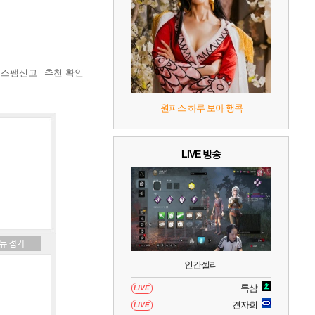
7
리듬 천국 미라클 스타즈
2
8
헤일로: 캠페인 이볼브드
2
스팸신고
추천 확인
9
캡틴 츠바사 2 월드 파이터즈
원피스 하루 보아 행콕
10
레고 배트맨: 레거시 오브 더 다크 나이트
LIVE 방송
인간젤리
룩삼
LIVE
견자희
LIVE