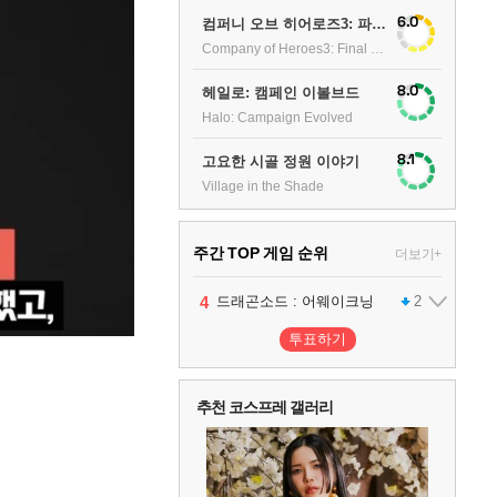
6.0
컴퍼니 오브 히어로즈3: 파이널 스탠드
Company of Heroes3: Final stand
8.0
헤일로: 캠페인 이볼브드
Halo: Campaign Evolved
8.1
고요한 시골 정원 이야기
Village in the Shade
주간 TOP 게임 순위
더보기+
1
2
3
4
팰월드
프로야구스피리츠2026
드래곤소드 : 어웨이크닝
어쌔신 크리드: 블랙 플래그 리싱크드
1
2
2
투표하기
5
블라인드 삼국
1
추천 코스프레 갤러리
6
그랑블루 판타지 리링크 - 엔드리스 라그나로크
1