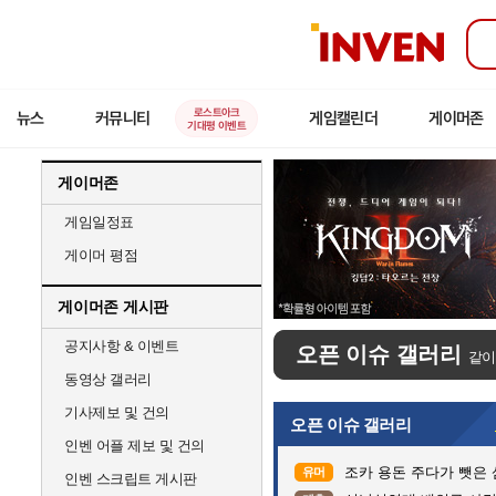
인
벤
로스트아크
뉴스
커뮤니티
게임캘린더
게이머존
기대평 이벤트
게이머존
게임일정표
게이머 평점
게이머존 게시판
공지사항 & 이벤트
오픈 이슈 갤러리
같이
동영상 갤러리
기사제보 및 건의
오픈 이슈 갤러리
인벤 어플 제보 및 건의
조카 용돈 주다가 뺏은
유머
인벤 스크립트 게시판