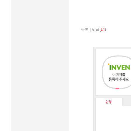
목록
|
댓글(
14
)
인장