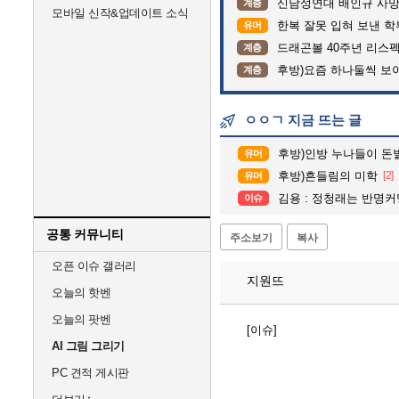
신남성연대 배인규 사망
계층
모바일 신작&업데이트 소식
한복 잘못 입혀 보낸 
유머
드래곤볼 40주년 리스
계층
후방)요즘 하나둘씩 보
계층
ㅇㅇㄱ 지금 뜨는 글
후방)인방 누나들이 돈벌때
유머
후방)흔들림의 미학
[2]
유머
김용 : 정청래는 반명
이슈
공통 커뮤니티
주소보기
복사
오픈 이슈 갤러리
지원뜨
오늘의 핫벤
오늘의 팟벤
[이슈]
AI 그림 그리기
PC 견적 게시판