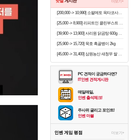
핫딜
게시판
더보기+
[200,000 -> 10,990] 소팔메토 옥타코사놀 포맨 x 2박스
[25,000 -> 8,900] 리피트인 클린부스트 주방세제 1L x 2개
[39,900 -> 13,900] 사리원 닭곰탕 600g x 4팩
[25,900 -> 15,720] 묵호 흑골뱅이 2kg
[45,000 -> 31,400] 삼원농산 새청무 쌀 상등급 10kg
PC 견적이 궁금하다면?
IT인벤 견적게시판
매일매일,
인벤 출석체크!
주사위 굴리고 포인트!
인벤 마블
인벤 게임 평점
더보기+