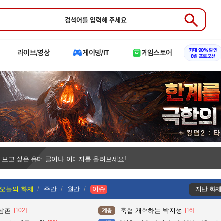
Submit
최대 90% 할인
라이브/영상
게이밍/IT
게임스토어
8월 프로모션
 보고 싶은 유머 글이나 이미지를 올려보세요!
오늘의 화제
주간
월간
이슈
지난 화
 삼촌
[102]
축협 개혁하는 박지성
[16]
계층