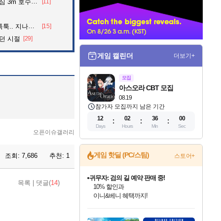
어든 60대 의인
[11]
너
던 아재의 정체
[15]
던 시절
[29]
게임 캘린더
더보기+
모집
아스오라 CBT 모집
08.19
참가자 모집까지 남은 기간
12
02
35
59
Days
Hours
Min
Sec
오픈이슈갤러리
게임 핫딜 (PC/스팀)
조회:
7,686
추천:
1
스토어+
귀무자: 검의 길 예약 판매 중!
목록
|
댓글(
14
)
10% 할인과
이니&베니 혜택까지!
인벤게임즈 8월 특별 할인!
드래곤소드: 어웨이크닝 입점!
문명 7 특별 할인!
비스트 오브 리인카네이션 정식 출시!
커세어 코브 출시 기념 할인!
더 렐릭 퍼스트 가디언 정식 출시
베데스다 40주년 기념 할인 중!
마블 투혼 파이팅 소울즈 예약 판매 중!
캡콤 프렌차이즈 할인 진행 중!
캡콤 일부 상품 상시 할인
스타워즈 은하계 레이서
로블록스 기프트 카드 공식 입점
인기 퍼블리셔 모음!
스팀으로 만나는 드래곤소드!
조선&고려 DLC 출시 예정
게임프릭 신작 IP
해적'섬'을 발전시키자!
설화x하드코어 액션!
베데스다의 명작들을
마블 히어로 총 출동&화려한 격투!
몬헌, 바하 등 인기 IP를
몬헌 와일즈 & 드래곤즈 도그마2
인벤게임즈에서 10% 추가 적립
Robux를 가장 안전하고