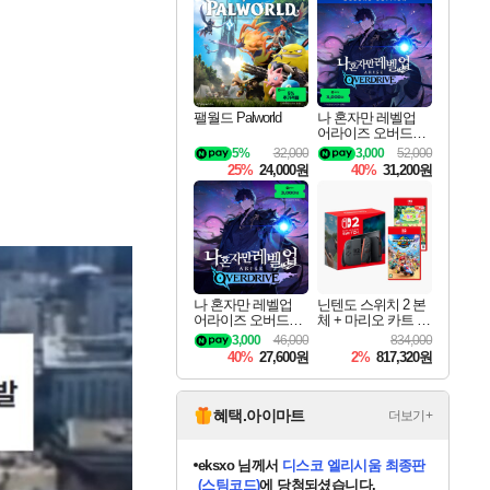
최대 90% 할인가를 만나보세요!
네이버혜택과 함께 만나보세요!
50%할인&추가 적립까지!
네이버 혜택가와 함께 예약하세요!
할인&네이버혜택으로 만나보세요!
네이버페이 혜택과 만나보세요!
40주년 프로모션으로 만나보세요!
네이버 포인트 혜택까지!
할인가에 만나보세요!
일부 에디션 상시 할인!
혜택으로 예약 판매 중
편안하게 충전하세요
팰월드 Palworld
나 혼자만 레벨업
어라이즈 오버드라
이브 디럭스 에디션
5%
32,000
3,000
52,000
Solo Leveling Arise
25%
24,000원
40%
31,200원
Overdrive Deluxe Edi
tion
나 혼자만 레벨업
닌텐도 스위치 2 본
어라이즈 오버드라
체 + 마리오 카트 월
이브 Solo Leveling A
드 + 포켓몬 포코피
3,000
46,000
834,000
rise
아 번들
40%
27,600원
2%
817,320원
혜택.아이마트
더보기+
eksxo
님께서
디스코 엘리시움 최종판
(스팀코드)
에 당첨되셨습니다.