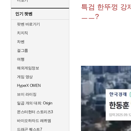
더보기
특검 한뚜껑 강
인기 팟벤
ㅡㅡ?
팟벤 바로가기
치지직
차벤
걸그룹
여행
해외게임정보
게임 영상
HyperX OMEN
브이 라이징
일곱 개의 대죄: Origin
몬스터헌터 스토리즈3
바이오하자드 레퀴엠
드래곤 퀘스트7