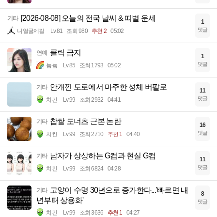
[2026-08-08] 오늘의 전국 날씨 & 띠별 운세
기타
1
댓글
니얼굴제길
Lv.81
조회 980
추천 2
05:02
클릭 금지
연예
1
댓글
뇸뇸
Lv.85
조회 1793
05:02
안개낀 도로에서 마주한 성체 버팔로
기타
11
댓글
치킨
Lv.99
조회 2932
04:41
찹쌀 도너츠 근본 논란
기타
16
댓글
치킨
Lv.99
조회 2710
추천 1
04:40
남자가 상상하는 G컵과 현실 G컵
기타
11
댓글
치킨
Lv.99
조회 6824
04:28
고양이 수명 30년으로 증가한다...'빠르면 내
기타
8
년부터 상용화'
댓글
치킨
Lv.99
조회 3636
추천 1
04:27