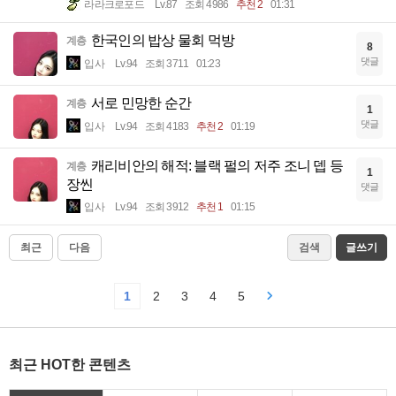
라라크로포드
Lv.87
조회 4986
추천 2
01:31
한국인의 밥상 물회 먹방
계층
8
댓글
입사
Lv.94
조회 3711
01:23
서로 민망한 순간
계층
1
댓글
입사
Lv.94
조회 4183
추천 2
01:19
캐리비안의 해적: 블랙 펄의 저주 조니 뎁 등
계층
1
장씬
댓글
입사
Lv.94
조회 3912
추천 1
01:15
최근
다음
검색
글쓰기
1
2
3
4
5
최근 HOT한 콘텐츠