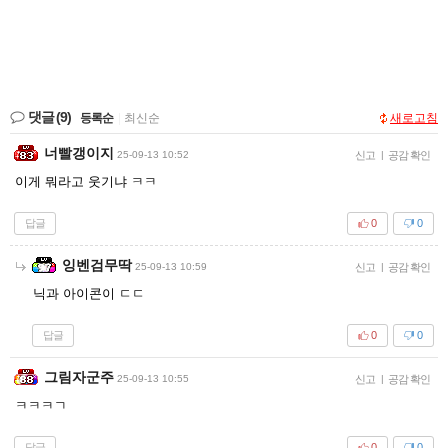
댓글
(9)
등록순
|
최신순
새로고침
너빨갱이지
25-09-13 10:52
신고
|
공감 확인
이게 뭐라고 웃기냐 ㅋㅋ
답글
0
0
잉벤검무딱
25-09-13 10:59
신고
|
공감 확인
닉과 아이콘이 ㄷㄷ
답글
0
0
그림자군주
25-09-13 10:55
신고
|
공감 확인
ㅋㅋㅋㄱ
답글
0
0