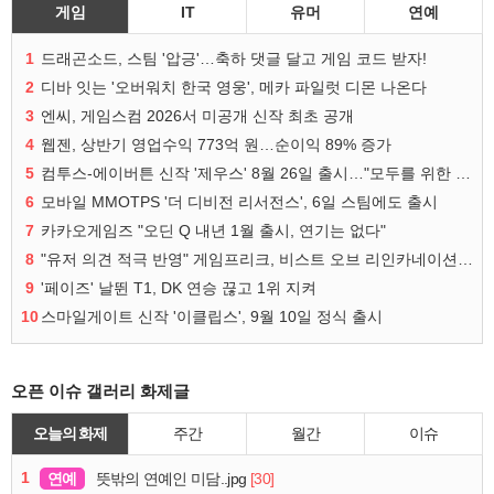
게임
IT
유머
연예
1
드래곤소드, 스팀 '압긍'…축하 댓글 달고 게임 코드 받자!
2
디바 잇는 '오버워치 한국 영웅', 메카 파일럿 디몬 나온다
3
엔씨, 게임스컴 2026서 미공개 신작 최초 공개
4
웹젠, 상반기 영업수익 773억 원…순이익 89% 증가
5
컴투스-에이버튼 신작 '제우스' 8월 26일 출시…"모두를 위한 경쟁"
6
모바일 MMOTPS '더 디비전 리서전스', 6일 스팀에도 출시
7
카카오게임즈 "오딘 Q 내년 1월 출시, 연기는 없다"
8
"유저 의견 적극 반영" 게임프리크, 비스트 오브 리인카네이션 개선 나선다
9
'페이즈' 날뛴 T1, DK 연승 끊고 1위 지켜
10
스마일게이트 신작 '이클립스', 9월 10일 정식 출시
오픈 이슈 갤러리 화제글
오늘의 화제
주간
월간
이슈
1
연예
[30]
뜻밖의 연예인 미담..jpg