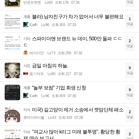
댓글
빈센트멧젠
Lv.60
조회 178
07:34
블라) 남자친구가 차가 없어서 너무 불편해요
계층
1
댓글
Earth
Lv.96
조회 305
07:33
스파이더맨 브랜드 뉴 데이, 500만 돌파 ㄷㄷ
기타
2
ㄷ
댓글
레이키얀
Lv.73
조회 250
07:32
금일 아침의 하늘.
사진
0
댓글
똥기저귀
Lv.90
조회 217
07:32
“놀부 보쌈” 기업 회생 신청
계층
9
댓글
Earth
Lv.96
조회 459
07:30
미국) 길고양이 제거 소송에서 캣맘단체 패소
지식
2
댓글
츄하이하이볼
Lv.43
조회 339
07:28
"여교사 많아 k리그 미래 불투명". 황당한 황
이슈
2
제 연수 보고서
댓글