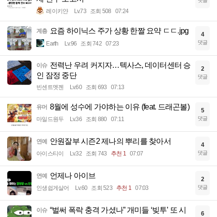
레이키얀
Lv.73
조회 508
07:24
요즘 하이닉스 주가 상황 한짤 요약 ㄷㄷ.jpg
계층
4
댓글
Earth
Lv.96
조회 742
07:23
전력난 우려 커지자…텍사스, 데이터센터 승
이슈
2
인 잠정 중단
댓글
빈센트멧젠
Lv.60
조회 693
07:13
8월에 성수에 가야하는 이유 (feat. 드래곤볼)
유머
5
댓글
마일드원두
Lv.36
조회 880
07:11
안원잘부 시즌2 제나의 뿌리를 찾아서
연예
4
댓글
아이스티이
Lv.32
조회 743
추천 1
07:07
언제나 아이브
연예
2
댓글
인생쉽게살어
Lv.60
조회 523
추천 1
07:03
“벌써 폭락 충격 가셨나” 개미들 ‘빚투’ 또 시
이슈
6