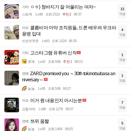
ㅇㅎ) 청바지가 잘 어울리는 여자~
기타
13
댓글
스팀팩
Lv.88
조회 2523
추천 2
06:37
콜롬비아 마약 조직원들, 드론 배우려 우크라
이슈
4
용병 입대
댓글
빈센트멧젠
Lv.60
조회 1109
06:35
고스타그램 유튜버 신작
기타
1
댓글
류햬
Lv.62
조회 568
추천 1
06:33
ZARD promised you ～30th tokinotsubasa an
연예
1
niversary～
댓글
뇸뇸
Lv.85
조회 506
06:27
이거 뭔 내용인지 아시는분
이슈
7
댓글
강철의매
Lv.86
조회 1276
06:07
쯔위 움짤
연예
5
댓글
뇸뇸
Lv.85
조회 1464
06:05