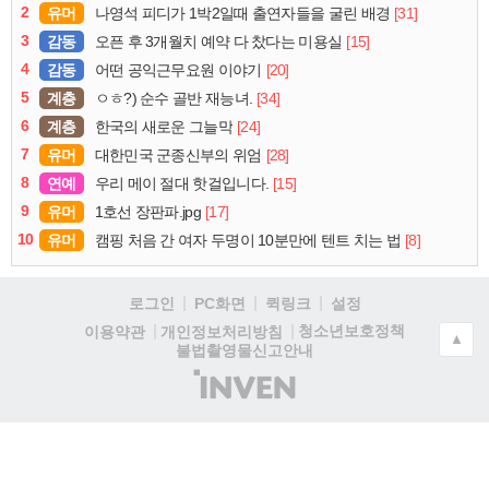
2
유머
[31]
나영석 피디가 1박2일때 출연자들을 굴린 배경
3
감동
[15]
오픈 후 3개월치 예약 다 찼다는 미용실
4
감동
[20]
어떤 공익근무요원 이야기
5
계층
[34]
ㅇㅎ?) 순수 골반 재능녀.
6
계층
[24]
한국의 새로운 그늘막
7
유머
[28]
대한민국 군종신부의 위엄
8
연예
[15]
우리 메이 절대 핫걸입니다.
9
유머
[17]
1호선 장판파.jpg
10
유머
[8]
캠핑 처음 간 여자 두명이 10분만에 텐트 치는 법
로그인
PC화면
퀵링크
설정
청소년보호정책
이용약관
개인정보처리방침
▲
불법촬영물신고안내
(주)
인
벤