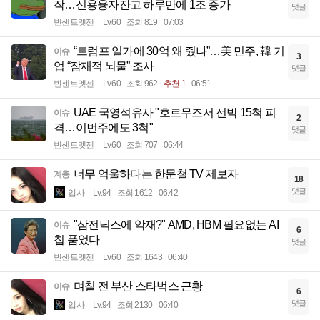
작…신용융자잔고 하루만에 1조 증가
댓글
빈센트멧젠
Lv.60
조회 819
07:03
“트럼프 일가에 30억 왜 줬나”…美 민주, 韓 기
이슈
3
업 “잠재적 뇌물” 조사
댓글
빈센트멧젠
Lv.60
조회 962
추천 1
06:51
UAE 국영석유사 "호르무즈서 선박 15척 피
이슈
2
격…이번주에도 3척"
댓글
빈센트멧젠
Lv.60
조회 707
06:44
너무 억울하다는 한문철 TV 제보자
계층
18
댓글
입사
Lv.94
조회 1612
06:42
"삼전닉스에 악재?" AMD, HBM 필요없는 AI
이슈
6
칩 품었다
댓글
빈센트멧젠
Lv.60
조회 1643
06:40
며칠 전 부산 스타벅스 근황
이슈
6
댓글
입사
Lv.94
조회 2130
06:40