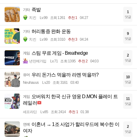
족발
기타
1
댓글
치킨
Lv.99
조회 1261
추천 1
04:27
허리통증 완화 운동
기타
9
댓글
치킨
Lv.99
조회 3310
추천 3
04:24
스팀 무료 게임 - Breathedge
게임
2
댓글
년만에가입
Lv.71
조회 1395
추천 2
04:03
우리 돈가스 먹을까 라멘 먹을까?
유머
10
댓글
Neuhauus
Lv.20
조회 3161
03:40
오버워치 한국 신규 영웅 D.MON 플레이 트
게임
11
레일러
댓글
세프라딘
Lv.85
조회 2414
추천 1
01:38
이혼녀 → 1조 사업가 할리우드에 복수한 이
연예
2
여자
댓글