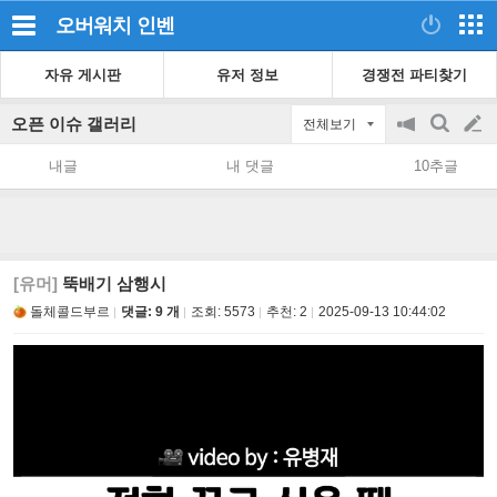
오버워치
인벤
자유 게시판
유저 정보
경쟁전 파티찾기
오픈 이슈 갤러리
전체보기
공
검
글
지
색
내글
내 댓글
10추글
on/off
쓰
기
[유머]
뚝배기 삼행시
돌체콜드부르
댓글: 9 개
조회:
5573
추천:
2
2025-09-13 10:44:02