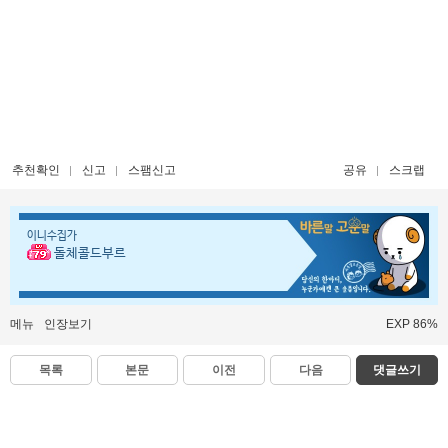
추천확인
신고
스팸신고
공유
스크랩
이니수집가
돌체콜드부르
메뉴
인장보기
EXP 86%
목록
본문
이전
다음
댓글쓰기