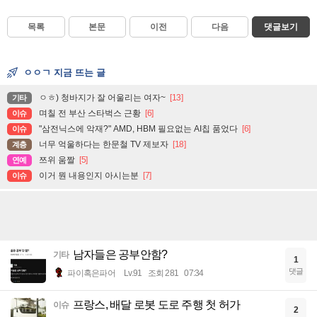
목록
본문
이전
다음
댓글보기
ㅇㅇㄱ 지금 뜨는 글
ㅇㅎ) 청바지가 잘 어울리는 여자~
[13]
기타
며칠 전 부산 스타벅스 근황
[6]
이슈
"삼전닉스에 악재?" AMD, HBM 필요없는 AI칩 품었다
[6]
이슈
너무 억울하다는 한문철 TV 제보자
[18]
계층
쯔위 움짤
[5]
연예
이거 뭔 내용인지 아시는분
[7]
이슈
남자들은 공부안함?
기타
1
댓글
파이혹은파어
Lv.91
조회 281
07:34
프랑스, 배달 로봇 도로 주행 첫 허가
이슈
2