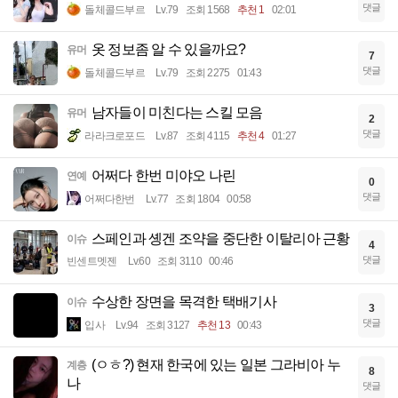
댓글
돌체콜드부르
Lv.79
조회 1568
추천 1
02:01
옷 정보좀 알 수 있을까요?
유머
7
댓글
돌체콜드부르
Lv.79
조회 2275
01:43
남자들이 미친다는 스킬 모음
유머
2
댓글
라라크로포드
Lv.87
조회 4115
추천 4
01:27
어쩌다 한번 미야오 나린
연예
0
댓글
어쩌다한번
Lv.77
조회 1804
00:58
스페인과 솅겐 조약을 중단한 이탈리아 근황
이슈
4
댓글
빈센트멧젠
Lv.60
조회 3110
00:46
수상한 장면을 목격한 택배기사
이슈
3
댓글
입사
Lv.94
조회 3127
추천 13
00:43
(ㅇㅎ?) 현재 한국에 있는 일본 그라비아 누
계층
8
나
댓글