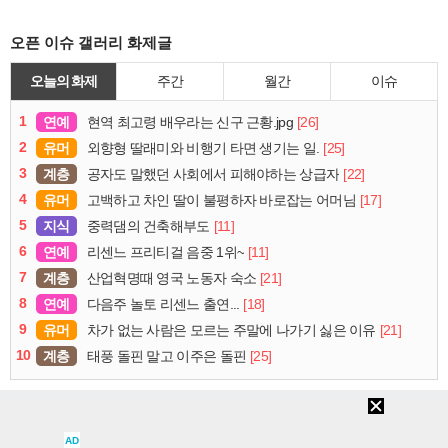
오픈 이슈 갤러리 화제글
오늘의 화제
주간
월간
이슈
1
연예
[26]
현역 최고령 배우라는 신구 근황.jpg
2
유머
[25]
외향형 딸래미와 비행기 타면 생기는 일.
3
계층
[22]
공자도 말했던 사회에서 피해야하는 상급자
4
유머
[17]
고백하고 차인 딸이 불평하자 바로잡는 어머님
5
지식
[11]
중력댐의 건축해부도
6
연예
[11]
리센느 프리티걸 음중 1위~
7
계층
[21]
산업혁명때 영국 노동자 숙소
8
연예
[18]
다음주 놀토 리센느 출연...
9
유머
[21]
차가 없는 사람은 모르는 주말에 나가기 싫은 이유
10
계층
[25]
태풍 돌핀 말고 이주은 돌핀
로그인
PC화면
퀵링크
설정
청소년보호정책
이용약관
개인정보처리방침
AD
▲