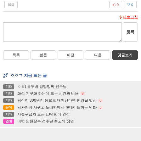
답글
0
0
새로고침
등록
목록
본문
이전
다음
댓글보기
ㅇㅇㄱ 지금 뜨는 글
ㅇㅎ) 유투바 앙밍망씨 친구님
기타
화성 지구화 하는데 드는 시간과 비용
[8]
기타
당신이 300년전 왕으로 태어났다면 받았을 밥상
[6]
기타
남사친과 사귀고 노래방에서 첫데이트하는 만화
[3]
유머
사설구급차 요금 13년만에 인상
기타
이번 안원잘부 경주편 최고의 장면
연예