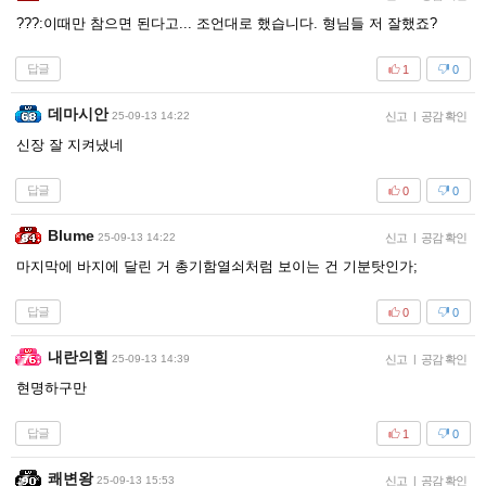
???:이때만 참으면 된다고... 조언대로 했습니다. 형님들 저 잘했죠?
답글
1
0
데마시안
25-09-13 14:22
신고
|
공감 확인
신장 잘 지켜냈네
답글
0
0
Blume
25-09-13 14:22
신고
|
공감 확인
마지막에 바지에 달린 거 총기함열쇠처럼 보이는 건 기분탓인가;
답글
0
0
내란의힘
25-09-13 14:39
신고
|
공감 확인
현명하구만
답글
1
0
쾌변왕
25-09-13 15:53
신고
|
공감 확인