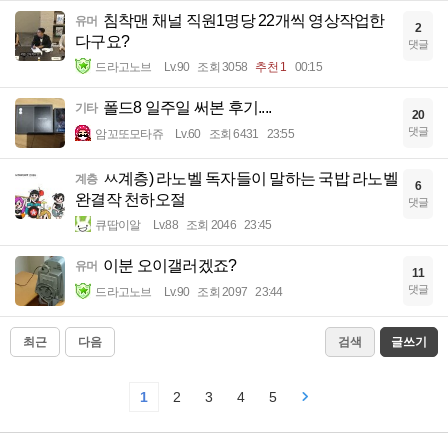
침착맨 채널 직원1명당 22개씩 영상작업한
유머
2
다구요?
댓글
드라고노브
Lv.90
조회 3058
추천 1
00:15
폴드8 일주일 써본 후기....
기타
20
댓글
암꼬또모타쥬
Lv.60
조회 6431
23:55
ㅆ계층) 라노벨 독자들이 말하는 국밥 라노벨
계층
6
완결작 천하오절
댓글
큐땁이알
Lv.88
조회 2046
23:45
이분 오이갤러겠죠?
유머
11
댓글
드라고노브
Lv.90
조회 2097
23:44
최근
다음
검색
글쓰기
1
2
3
4
5