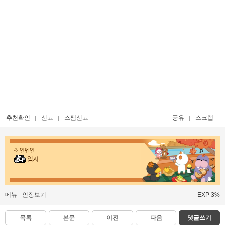
추천확인
신고
스팸신고
공유
스크랩
초 인벤인
입사
메뉴
인장보기
EXP 3%
목록
본문
이전
다음
댓글쓰기