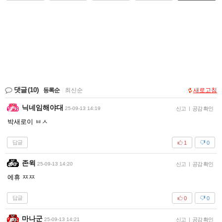
댓글
(10)
등록순
|
최신순
새로고침
닉네임해야대
25-09-13 14:19
신고
|
공감 확인
박새로이 ㅂㅅ
답글
1
0
존윅
25-09-13 14:20
신고
|
공감 확인
에휴 ㅉㅉ
답글
0
0
마나군
25-09-13 14:21
신고
|
공감 확인