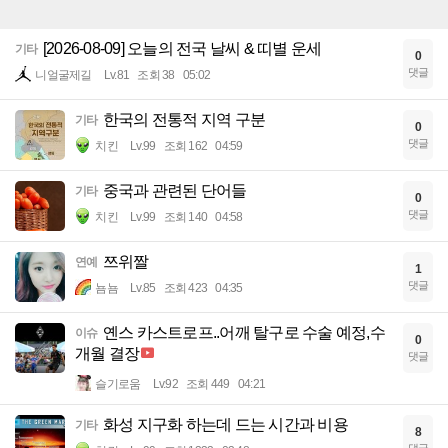
[2026-08-09] 오늘의 전국 날씨 & 띠별 운세
기타
0
댓글
니얼굴제길
Lv.81
조회 38
05:02
한국의 전통적 지역 구분
기타
0
댓글
치킨
Lv.99
조회 162
04:59
중국과 관련된 단어들
기타
0
댓글
치킨
Lv.99
조회 140
04:58
쯔위짤
연예
1
댓글
뇸뇸
Lv.85
조회 423
04:35
옌스 카스트로프..어깨 탈구로 수술 예정,수
이슈
0
개월 결장
댓글
슬기로움
Lv.92
조회 449
04:21
화성 지구화 하는데 드는 시간과 비용
기타
8