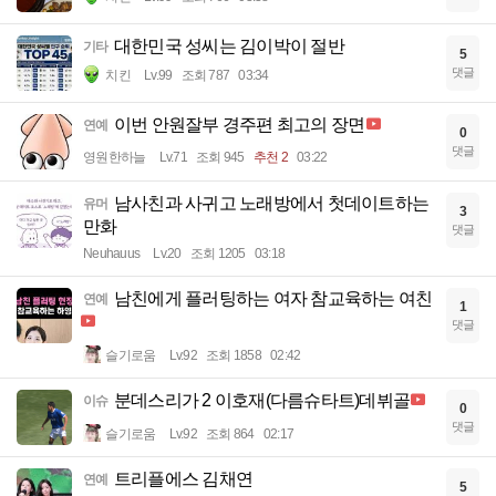
대한민국 성씨는 김이박이 절반
기타
5
댓글
치킨
Lv.99
조회 787
03:34
이번 안원잘부 경주편 최고의 장면
연예
0
댓글
영원한하늘
Lv.71
조회 945
추천 2
03:22
남사친과 사귀고 노래방에서 첫데이트하는
유머
3
만화
댓글
Neuhauus
Lv.20
조회 1205
03:18
남친에게 플러팅하는 여자 참교육하는 여친
연예
1
댓글
슬기로움
Lv.92
조회 1858
02:42
분데스리가 2 이호재(다름슈타트)데뷔골
이슈
0
댓글
슬기로움
Lv.92
조회 864
02:17
트리플에스 김채연
연예
5