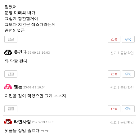
잘했어
분명 미래의 내가
그렇게 칭찬할거야
그보다 치킨은 섹스다라는게
증명되었군
답글
0
0
웃긴다
25-09-13 16:03
신고
|
공감 확인
와 막짤 쩐다
답글
0
0
멤논
25-09-13 16:04
신고
|
공감 확인
치킨을 같이 먹었으면 그게 ㅅㅅ지
답글
0
0
라면사장
25-09-13 16:05
신고
|
공감 확인
댓글들 정말 슬프다 ㅠㅠ