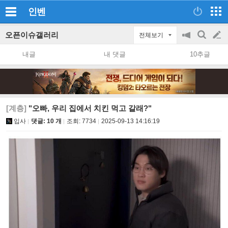
인벤
오픈이슈갤러리
전체보기
공
검
글
지
색
내글
내 댓글
10추글
on/off
쓰
기
[계층]
"오빠, 우리 집에서 치킨 먹고 갈래?"
입사
댓글: 10 개
조회:
7734
2025-09-13 14:16:19