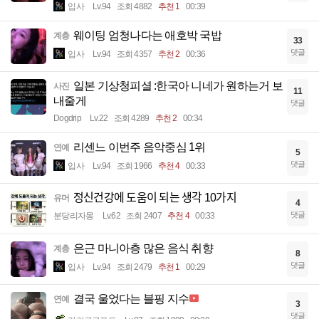
입사
Lv.94
조회 4882
추천 1
00:39
웨이팅 엄청나다는 애호박 국밥
계층
33
댓글
입사
Lv.94
조회 4357
추천 2
00:36
일본 기상청피셜 :한국아 니네가 원하는거 보
사진
11
내줄게
댓글
Dogdrip
Lv.22
조회 4289
추천 2
00:34
리센느 이번주 음악중심 1위
연예
5
댓글
입사
Lv.94
조회 1966
추천 4
00:33
정신건강에 도움이 되는 생각 10가지
유머
4
댓글
분당리자몽
Lv.62
조회 2407
추천 4
00:33
은근 마니아층 많은 음식 취향
계층
8
댓글
입사
Lv.94
조회 2479
추천 1
00:29
결국 울었다는 블핑 지수
연예
3
댓글