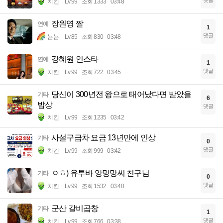
댓글
치킨
Lv.99
조회 1333
03:48
장원영 짤
연예
1
댓글
뇸뇸
Lv.85
조회 830
03:48
강혜원 인스타
연예
1
댓글
치킨
Lv.99
조회 722
03:45
당신이 300년전 왕으로 태어났다면 받았을
기타
6
밥상
댓글
치킨
Lv.99
조회 1235
03:42
사설구급차 요금 13년만에 인상
기타
0
댓글
치킨
Lv.99
조회 999
03:42
ㅇㅎ) 유투바 앙밍망씨 친구님
기타
0
댓글
치킨
Lv.99
조회 1532
03:40
군산 갈비곱창
기타
1
댓글
치킨
Lv.99
조회 766
03:38