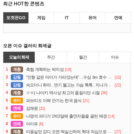
최근 HOT한 콘텐츠
포켓몬GO
게임
IT
유머
연예
오픈 이슈 갤러리 화제글
오늘의 화제
주간
월간
이슈
1
계층
[18]
축협 개혁하는 박지성
2
감동
[15]
“인형 같은 아이가 가라앉는데”…수심 3m 호수 뛰어든 60대 의인
3
감동
[22]
슥오더니 촤악.. 연기 뚫고는 가슴 툭툭.. 지나가던 아재의 정체
4
계층
[36]
ㅇㅎ) 나이키 역사상 최고의 품질이던 시절
5
유머
[21]
파브리도 이해 안가는 한국 음식
6
연예
[11]
김채원
7
유머
[14]
나영석 피디가 1박2일때 출연자들을 굴린 배경
8
연예
[6]
아이유
9
계층
[27]
미용실만 갔다 오면 떡실신하여 학대 의심으로 cctv 돌려보니