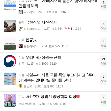
??? : 크보가 레져소리 듣는게 싫어! 레져소리
이슈
1
안듣게 해줘!
댓글
르마리오
Lv.75
조회 390
11:16
극한직업 사진작가
유머
5
댓글
라라크로포드
Lv.87
조회 854
추천 1
11:14
협공슛
기타
4
댓글
휴면아이디
Lv.84
조회 525
11:13
우리나라 성평등 근황
이슈
21
댓글
히롣
Lv.15
조회 1070
11:10
내일부터 서울 극한 폭염 누그러지고 2주이
이슈
7
상 계속된 열대야도 줄어들 전망
댓글
풀소유
Lv.86
조회 786
11:09
6선 추대 정의선 양궁협회 회장
이슈
3
댓글
스티브승준유
Lv.76
조회 428
11:09