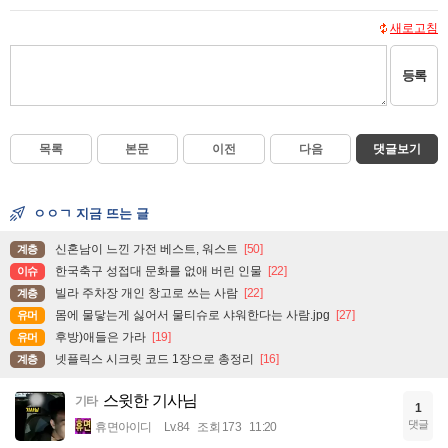
새로고침
등록
목록
본문
이전
다음
댓글보기
ㅇㅇㄱ 지금 뜨는 글
신혼남이 느낀 가전 베스트, 워스트
[50]
계층
한국축구 성접대 문화를 없애 버린 인물
[22]
이슈
빌라 주차장 개인 창고로 쓰는 사람
[22]
계층
몸에 물닿는게 싫어서 물티슈로 샤워한다는 사람.jpg
[27]
유머
후방)애들은 가라
[19]
유머
넷플릭스 시크릿 코드 1장으로 총정리
[16]
계층
스윗한 기사님
기타
1
댓글
휴면아이디
Lv.84
조회 173
11:20