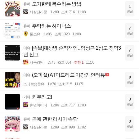
모기한테 복수하는 방법
유머
1
댓글
사실난라쿤
Lv.89
조회 716
11:08
추락하는 하이닉스
유머
7
댓글
풀소유
Lv.86
조회 1320
11:08
[속보]채상병 순직책임...임성근 2심도 징역3
이슈
7
년 선고
댓글
왜구김당
Lv.73
조회 584
추천 1
11:05
(오피셜) AT마드리드 이강인 인터뷰
이슈
0
댓글
스티브승준유
Lv.76
조회 315
11:05
키우라고!
기타
3
댓글
휴면아이디
Lv.84
조회 717
11:03
곰에 관한 러시아 속담
유머
3
댓글
사실난라쿤
Lv.89
조회 999
11:02