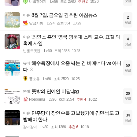
댓글
너빨갱이지
Lv.86
조회 2980
추천 2
10:30
8월 7일, 금요일 간추린 아침뉴스
이슈
2
댓글
달섭지롱
Lv.94
조회 554
10:29
'최연소 흑인' 영국 명문대 스타 교수, 표절 의
이슈
4
혹에 사임
댓글
빈센트멧젠
Lv.60
조회 1538
10:28
해수욕장에서 오줌 싸는 건 비매너다 vs 아니
유머
50
다
댓글
풀소유
Lv.86
조회 2520
10:25
뜻밖의 연예인 미담..jpg
연예
20
댓글
Nozdormu
Lv.90
조회 2554
추천 4
10:22
민주당이 장인수를 고발했기에 김민석도 고
이슈
34
발해야 한다.
댓글
갈마갈마
Lv.80
조회 1386
추천 6
10:18