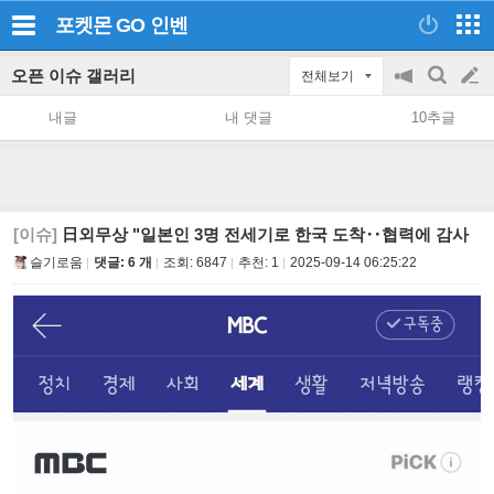
포켓몬 GO
인벤
오픈 이슈 갤러리
전체보기
공
검
글
지
색
내글
내 댓글
10추글
on/off
쓰
기
[이슈]
日외무상 "일본인 3명 전세기로 한국 도착‥협력에 감사
슬기로움
댓글: 6 개
조회:
6847
추천:
1
2025-09-14 06:25:22