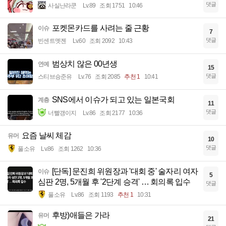
댓글
사실난라쿤
Lv.89
조회 1751
10:46
포켓몬카드를 사려는 줄 근황
이슈
7
댓글
빈센트멧젠
Lv.60
조회 2092
10:43
범상치 않은 00년생
연예
15
댓글
스티브승준유
Lv.76
조회 2085
추천 1
10:41
SNS에서 이슈가 되고 있는 일본국회
계층
11
댓글
너빨갱이지
Lv.86
조회 2177
10:36
요즘 날씨 체감
유머
10
댓글
풀소유
Lv.86
조회 1262
10:36
[단독] 문진희 위원장과 '대회 중' 술자리 여자
이슈
5
심판 2명, 5개월 후 '2단계 승격' … 회의록 입수
댓글
풀소유
Lv.86
조회 1193
추천 1
10:31
후방)애들은 가라
유머
21