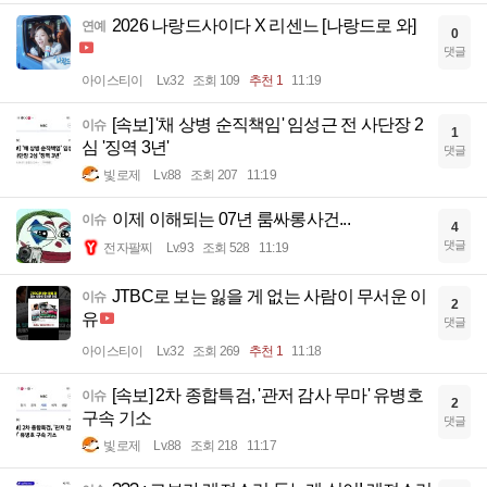
2026 나랑드사이다 X 리센느 [나랑드로 와]
연예
0
댓글
아이스티이
Lv.32
조회 109
추천 1
11:19
[속보] '채 상병 순직책임' 임성근 전 사단장 2
이슈
1
심 '징역 3년'
댓글
빛로제
Lv.88
조회 207
11:19
이제 이해되는 07년 룸싸롱사건...
이슈
4
댓글
전자팔찌
Lv.93
조회 528
11:19
JTBC로 보는 잃을 게 없는 사람이 무서운 이
이슈
2
유
댓글
아이스티이
Lv.32
조회 269
추천 1
11:18
[속보] 2차 종합특검, '관저 감사 무마' 유병호
이슈
2
구속 기소
댓글
빛로제
Lv.88
조회 218
11:17