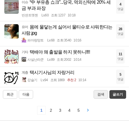
“中 부유층 쇼크”...당국, 역외신탁에 20% 세
이슈
4
금 부과 파장
댓글
빈센트멧젠
Lv.60
조회 1237
10:18
몸에 물닿는게 싫어서 물티슈로 샤워한다는
유머
28
사람.jpg
댓글
파아랑망토
Lv.68
조회 3540
10:16
택배야 왜 출발을 하지 못하니!!!!
기타
11
댓글
사실난라쿤
Lv.89
조회 2002
10:14
택시기사님의 자랑거리
계층
5
댓글
강슬기
Lv.94
조회 1869
추천 2
10:14
최근
다음
검색
글쓰기
1
2
3
4
5