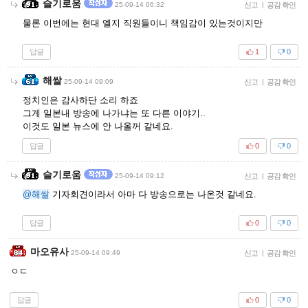
슬기로움
25-09-14 06:32
신고
|
공감 확인
물론 이번에는 현대 엘지 직원들이니 책임감이 있는것이지만
답글
1
0
해쌀
25-09-14 09:09
신고
|
공감 확인
정치인은 감사하단 소리 하죠
그게 일본내 방송에 나가냐는 또 다른 이야기..
이것도 일본 뉴스에 안 나올꺼 같네요.
답글
0
0
슬기로움
25-09-14 09:12
신고
|
공감 확인
@해쌀
기자회견이라서 아마 다 방송으로는 나온것 같네요.
답글
0
0
마오유사
25-09-14 09:49
신고
|
공감 확인
ㅇㄷ
답글
0
0