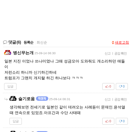
댓글
(6)
등록순
|
최신순
새로고침
병신무는개
25-09-14 06:30
신고
|
공감 확인
일본 지진 이었나 쓰나미였나 그때 성금모아 도와줘도 개소리하던 애들
이
저런소리 하니까 신기하긴하네
트럼프가 그맨치 개지랄 하긴 하나보다 ㅋㅋㅋ
답글
0
0
슬기로움
25-09-14 06:31
신고
|
공감 확인
생각해보면 전세기로 일본인 같이 데려오는 사례듣이 문재인.윤석열
때 연속으로 있었죠.아프간과 수단 사태때
답글
0
0