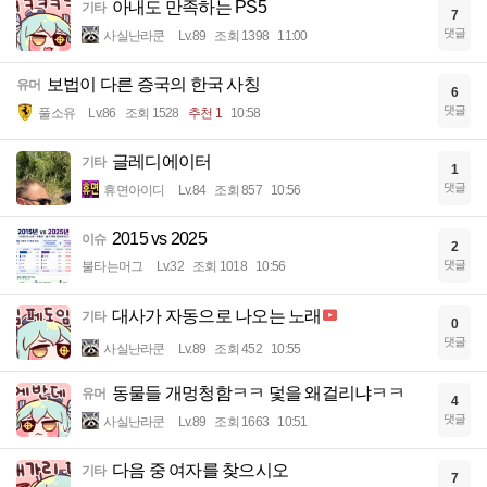
아내도 만족하는 PS5
기타
7
댓글
사실난라쿤
Lv.89
조회 1398
11:00
보법이 다른 증국의 한국 사칭
유머
6
댓글
풀소유
Lv.86
조회 1528
추천 1
10:58
글레디에이터
기타
1
댓글
휴면아이디
Lv.84
조회 857
10:56
2015 vs 2025
이슈
2
댓글
불타는머그
Lv.32
조회 1018
10:56
대사가 자동으로 나오는 노래
기타
0
댓글
사실난라쿤
Lv.89
조회 452
10:55
동물들 개멍청함ㅋㅋ 덫을 왜걸리냐ㅋㅋ
유머
4
댓글
사실난라쿤
Lv.89
조회 1663
10:51
다음 중 여자를 찾으시오
기타
7