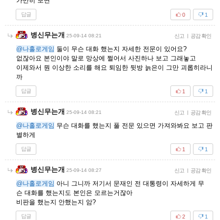
가만히 보면
답글
0
1
병신무는개
25-09-14 08:21
신고
|
공감 확인
@나홀로게임
둘이 무슨 대화 했는지 자세한 전문이 있어요?
없잖아요 본인이야 말로 망상에 쩔어서 사진하나 보고 그래놓고
이제와서 뭔 이상한 소리를 해요 퇴임한 뒷방 늙은이 그만 괴롭히라니
까
답글
1
1
병신무는개
25-09-14 08:21
신고
|
공감 확인
@나홀로게임
무슨 대화를 했는지 풀 전문 있으면 가져와봐요 보고 판
별하게
답글
1
1
병신무는개
25-09-14 08:27
신고
|
공감 확인
@나홀로게임
아니 그니까 저기서 문재인 전 대통령이 자세하게 무
슨 대화를 했는지도 본인은 모르는거잖아
비판을 했는지 안했는지 암?
답글
2
1