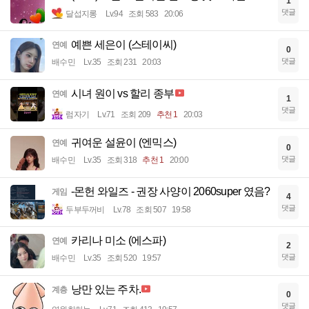
1
댓글
달섭지롱
Lv.94
조회 583
20:06
예쁜 세은이 (스테이씨)
연예
0
댓글
배수민
Lv.35
조회 231
20:03
시녀 원이 vs 할리 종부
연예
1
댓글
럼자기
Lv.71
조회 209
추천 1
20:03
귀여운 설윤이 (엔믹스)
연예
0
댓글
배수민
Lv.35
조회 318
추천 1
20:00
-몬헌 와일즈 - 권장 사양이 2060super 였음?
게임
4
댓글
두부두꺼비
Lv.78
조회 507
19:58
카리나 미소 (에스파)
연예
2
댓글
배수민
Lv.35
조회 520
19:57
낭만 있는 주차.
계층
0
댓글