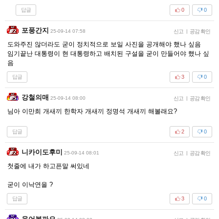
답글
0
0
포풍간지
25-09-14 07:58
신고
|
공감 확인
도와주진 않더라도 굳이 정치적으로 보일 사진을 공개해야 했나 싶음
임기끝난 대통령이 현 대통령하고 배치된 구설을 굳이 만들어야 했나 싶
음
답글
3
0
강철의매
25-09-14 08:00
신고
|
공감 확인
님아 이만희 개새끼 한학자 개새끼 정명석 개새끼 해볼래요?
답글
2
0
니카이도후미
25-09-14 08:01
신고
|
공감 확인
첫줄에 내가 하고픈말 써있네
굳이 이낙연을 ?
답글
3
0
웃어볼까요