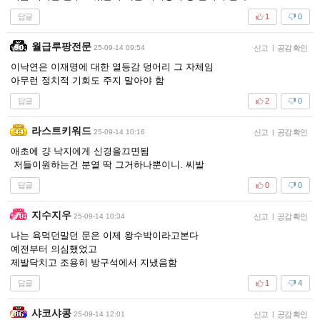
답글
1
0
월급루팡전문
25-09-14 09:54
신고
|
공감 확인
이낙연은 이재명에 대한 열등감 덩어리 그 자체임
아무런 정치적 기회도 주지 말아야 함
답글
2
0
라스트키워드
25-09-14 10:16
신고
|
공감 확인
애초에 걍 낙지에게 신경을끄면됨
저들이원하는건 분열 딱 그거하나뿐이니. 씨발
답글
0
0
지수지우
25-09-14 10:34
신고
|
공감 확인
나는 욕먹던말던 문은 이제 왕수박이라고본다
예전부터 의심했었고
제발닥치고 조용히 방구석에서 지냈음함
답글
1
4
샤코샤콩
25-09-14 12:01
신고
|
공감 확인