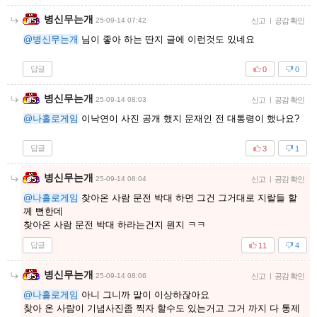
병신무는개
25-09-14 07:42
신고
|
공감 확인
@병신무는개
님이 좋아 하는 딴지 글에 이런것도 있네요
답글
0
0
병신무는개
25-09-14 08:03
신고
|
공감 확인
@나홀로게임
이낙연이 사진 공개 했지 문재인 전 대통령이 했나요?
답글
3
1
병신무는개
25-09-14 08:04
신고
|
공감 확인
@나홀로게임
찾아온 사람 문전 박대 하면 그건 그거대로 지랄들 할
께 뻔한데
찾아온 사람 문전 박대 하라는건지 뭔지 ㅋㅋ
답글
11
4
병신무는개
25-09-14 08:06
신고
|
공감 확인
@나홀로게임
아니 그니까 말이 이상하잖아요
찾아 온 사람이 기념사진좀 찍자 할수도 있는거고 그거 까지 다 통제