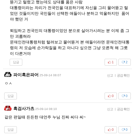
뜯기고 털렸고 했는데도 상대를 품은 사람
대통령이라는 자리가 전국민을 대표하기에 자신을 그리 물어뜯고 털
었던 것들이지만 국민들이 선택한 애들이나 분하고 억울하지만 품어
야 했던 거
퇴임하고 전국민의 대통령이었던 분으로 살아가시려는 분 이제 좀 그
만 괴롭혀라
문재인전대통령처럼 털려보고 물어뜯겨 본 애들이라면 문재인전대통
령의 저 모습에 손가락질을 하고 아니다 싶으면 그냥 모른척 해 그릇
이 다른거야
답글
1
2
파이혹은파어
25-09-14 08:07
신고
|
공감 확인
ㅇㅅ
답글
0
0
흑검사가츠
25-09-14 08:10
신고
|
공감 확인
같은 편일때 든든한 대언주 누님 진짜 씨다 씨~
답글
0
0