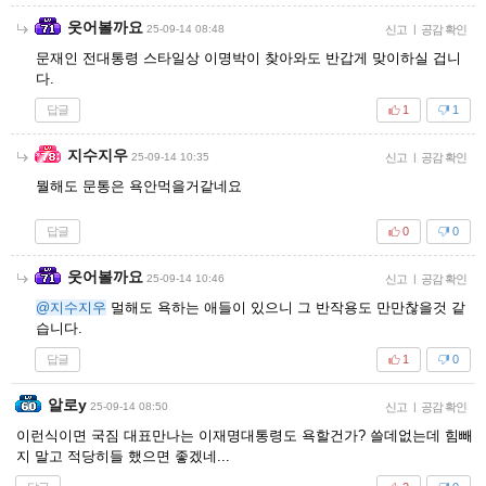
웃어볼까요
25-09-14 08:48
신고
|
공감 확인
문재인 전대통령 스타일상 이명박이 찾아와도 반갑게 맞이하실 겁니
다.
답글
1
1
지수지우
25-09-14 10:35
신고
|
공감 확인
뭘해도 문통은 욕안먹을거같네요
답글
0
0
웃어볼까요
25-09-14 10:46
신고
|
공감 확인
@지수지우
멀해도 욕하는 애들이 있으니 그 반작용도 만만찮을것 같
습니다.
답글
1
0
알로y
25-09-14 08:50
신고
|
공감 확인
이런식이면 국짐 대표만나는 이재명대통령도 욕할건가? 쓸데없는데 힘빼
지 말고 적당히들 했으면 좋겠네...