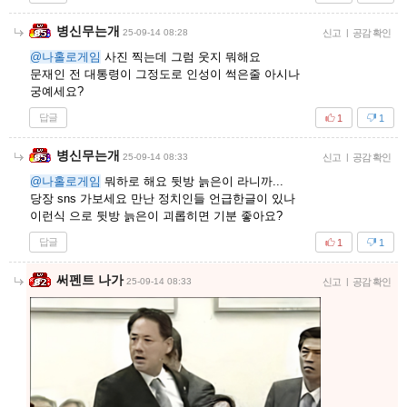
병신무는개
25-09-14 08:28
신고
|
공감 확인
@나홀로게임
사진 찍는데 그럼 웃지 뭐해요
문재인 전 대통령이 그정도로 인성이 썩은줄 아시나
궁예세요?
답글
1
1
병신무는개
25-09-14 08:33
신고
|
공감 확인
@나홀로게임
뭐하로 해요 뒷방 늙은이 라니까...
당장 sns 가보세요 만난 정치인들 언급한글이 있나
이런식 으로 뒷방 늙은이 괴롭히면 기분 좋아요?
답글
1
1
써펜트 나가
25-09-14 08:33
신고
|
공감 확인