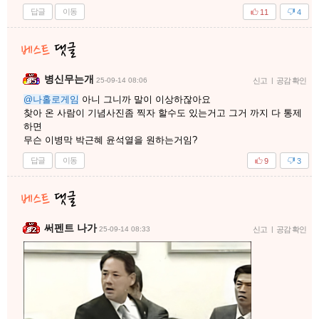
답글
이동
11
4
병신무는개
25-09-14 08:06
신고
|
공감 확인
@나홀로게임
아니 그니까 말이 이상하잖아요
찾아 온 사람이 기념사진좀 찍자 할수도 있는거고 그거 까지 다 통제
하면
무슨 이병막 박근혜 윤석열을 원하는거임?
답글
이동
9
3
써펜트 나가
25-09-14 08:33
신고
|
공감 확인