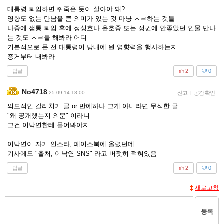
대통령 퇴임하면 쥐죽은 듯이 살아야 돼?
영향도 없는 만남을 큰 의미가 있는 것 마냥 ㅈㄹ하는 것들
나중에 잼통 퇴임 후에 정성호나 윤호중 또는 정권에 안좋았던 인물 만나
는 것도 ㅈㄹ들 해봐라 어디
기본적으로 문 전 대통령이 당내에 뭔 영향력을 행사하는지
증거부터 내봐라
답글
2
0
No4718
25-09-14 18:00
신고
|
공감 확인
의도적인 갈리치기 글 or 만에하나 그게 아니라면 무식한 글
"왜 공개했는지 의문" 이라니
그건 이낙연한테 물어봐야지
이낙연이 자기 인스타, 페이스북에 올렸던데
기사에도 "출처, 이낙연 SNS" 라고 버젓히 적혀있음
답글
2
0
새로고침
등록