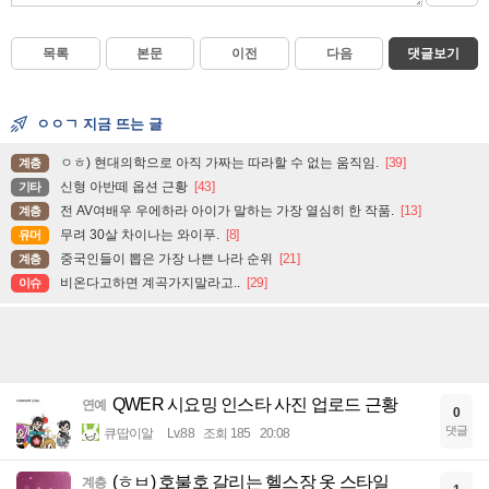
목록
본문
이전
다음
댓글보기
ㅇㅇㄱ 지금 뜨는 글
ㅇㅎ) 현대의학으로 아직 가짜는 따라할 수 없는 움직임.
[39]
계층
신형 아반떼 옵션 근황
[43]
기타
전 AV여배우 우에하라 아이가 말하는 가장 열심히 한 작품.
[13]
계층
무려 30살 차이나는 와이푸.
[8]
유머
중국인들이 뽑은 가장 나쁜 나라 순위
[21]
계층
비온다고하면 계곡가지말라고..
[29]
이슈
QWER 시요밍 인스타 사진 업로드 근황
연예
0
댓글
큐땁이알
Lv.88
조회 185
20:08
(ㅎㅂ) 호불호 갈리는 헬스장 옷 스타일
계층