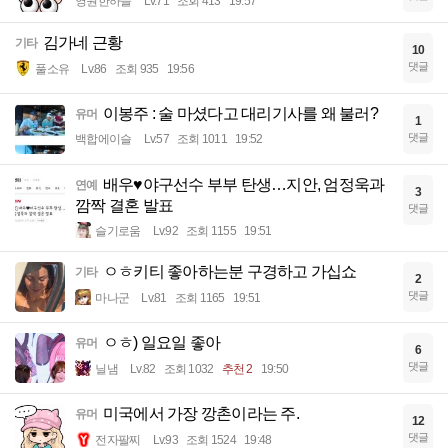
영원한하늘
Lv.71
조회 413
19:57
김가네 근황
기타
10
댓글
풀소유
Lv.86
조회 935
19:56
이봉주 : 술 마셨다고 대리기사를 왜 불러?
유머
1
댓글
백합에이슬
Lv.57
조회 1011
19:52
배우♥야구선수 부부 탄생…지안, 엄정욱과
연예
3
깜짝 결혼 발표
댓글
슬기로움
Lv.92
조회 1155
19:51
ㅇㅎ키티 좋아하는분 구경하고 가십쇼
기타
2
댓글
마나군
Lv.81
조회 1165
19:51
ㅇㅎ) 일요일 좋아
유머
6
댓글
닐냄
Lv.82
조회 1032
추천 2
19:50
미국에서 가장 깡촌이라는 주.
유머
12
댓글
전자팔찌
Lv.93
조회 1524
19:48