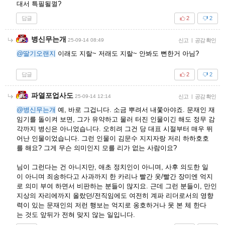
대서 특필될껄?
답글
2
2
병신무는개
25-09-14 08:49
신고
|
공감 확인
@딸기오랜지
이래도 지랄~ 저래도 지랄~ 안봐도 뻔한거 아님?
답글
2
2
파열포업사도
25-09-14 12:14
신고
|
공감 확인
@병신무는개
예, 바로 그겁니다. 소금 뿌려서 내쫓아야죠. 문재인 재
임기를 돌이켜 보면, 그가 유약하고 물러 터진 인물이긴 해도 정무 감
각까지 병신은 아니었습니다. 오히려 그건 당 대표 시절부터 매우 뛰
어난 인물이었습니다. 그런 인물이 김문수 지지자랑 저리 하하호호
를 해요? 그게 무슨 의미인지 모를 리가 없는 사람이요?
님이 그런다는 건 아니지만, 애초 정치인이 아니며, 사후 의도한 일
이 아니며 죄송하다고 사과까지 한 카리나 빨간 옷/빨간 장미엔 억지
로 의미 부여 하면서 비판하는 분들이 많지요. 근데 그런 분들이, 만인
지상의 자리에까지 올랐던/전직임에도 여전히 계파 리더로서의 영향
력이 있는 문재인의 저런 행보는 억지로 옹호하거나 못 본 체 한다
는 것도 앞뒤가 전혀 맞지 않는 일입니다.