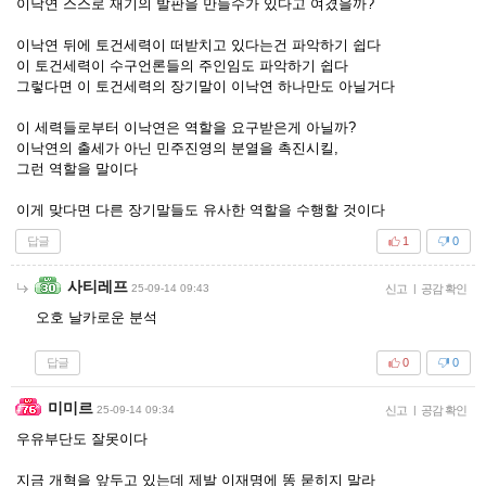
이낙연 스스로 재기의 발판을 만들수가 있다고 여겼을까?
이낙연 뒤에 토건세력이 떠받치고 있다는건 파악하기 쉽다
이 토건세력이 수구언론들의 주인임도 파악하기 쉽다
그렇다면 이 토건세력의 장기말이 이낙연 하나만도 아닐거다
이 세력들로부터 이낙연은 역할을 요구받은게 아닐까?
이낙연의 출세가 아닌 민주진영의 분열을 촉진시킬,
그런 역할을 말이다
이게 맞다면 다른 장기말들도 유사한 역할을 수행할 것이다
답글
1
0
사티레프
25-09-14 09:43
신고
|
공감 확인
오호 날카로운 분석
답글
0
0
미미르
25-09-14 09:34
신고
|
공감 확인
우유부단도 잘못이다
지금 개혁을 앞두고 있는데 제발 이재명에 똥 묻히지 말라