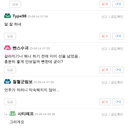
답글
0
0
Type98
25-09-14 07:54
신고
|
공감 확인
말 잘 하네
답글
1
0
빤스수괴
25-09-14 07:55
신고
|
공감 확인
갈라치기니 뭐니 하기 전에 이미 선을 넘었음..
충분히 좋게 안보일꺼 뻔한데 굳이?
답글
3
0
철혈군림보
25-09-14 07:58
신고
|
공감 확인
언주가 저러니 익숙해지지 않아...
답글
1
0
사티레프
25-09-14 09:38
신고
|
공감 확인
그러게요