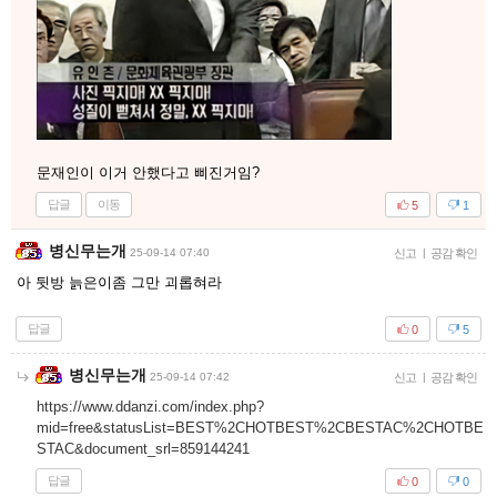
문재인이 이거 안했다고 삐진거임?
답글
이동
5
1
병신무는개
25-09-14 07:40
신고
|
공감 확인
아 뒷방 늙은이좀 그만 괴롭혀라
답글
0
5
병신무는개
25-09-14 07:42
신고
|
공감 확인
https://www.ddanzi.com/index.php?
mid=free&statusList=BEST%2CHOTBEST%2CBESTAC%2CHOTBE
STAC&document_srl=859144241
답글
0
0