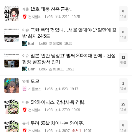
15호 태풍 찬홈 근황...
계층
8
댓글
전자팔찌
Lv.93
조회 2211
19:25
극한 폭염 꺾였나…서울 열대야 17일만에 끝,
이슈
6
밤 최저 24.5도
댓글
Earth
Lv.96
조회 926
19:25
일본 '인간 냉장고' 벌써 200여대 판매…건설
이슈
13
현장·골프장서 인기
댓글
Earth
Lv.96
조회 1811
19:21
모모
연예
2
댓글
케를로스
Lv.86
조회 823
19:17
SK하이닉스, 강남사옥 건립.
이슈
25
댓글
전자팔찌
Lv.93
조회 2799
19:09
무려 30살 차이나는 와이푸.
유머
8
댓글
전자팔찌
Lv.93
조회 3697
추천 1
19:07