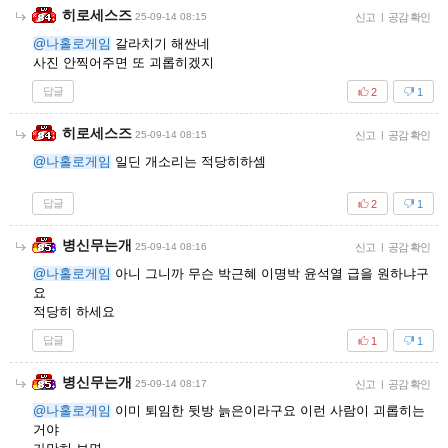
히로세스즈
25-09-14 08:15
신고
|
공감 확인
@나홀로게임
갈라치기 해싼네
사진 안찍어주면 또 괴롭히겠지
답글
2
1
히로세스즈
25-09-14 08:15
신고
|
공감 확인
@나홀로게임
일딘 개소리는 적당히하셈
답글
2
1
병신무는개
25-09-14 08:16
신고
|
공감 확인
@나홀로게임
아니 그니까 무슨 박근혜 이명박 윤석열 급을 원하냐구
요
적당히 하세요
답글
1
1
병신무는개
25-09-14 08:17
신고
|
공감 확인
@나홀로게임
이미 퇴임한 뒷방 늙은이라구요 이런 사람이 괴롭히는
거야