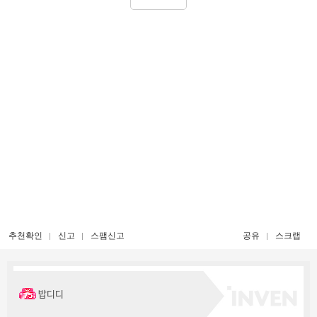
추천확인
신고
스팸신고
공유
스크랩
밥디디