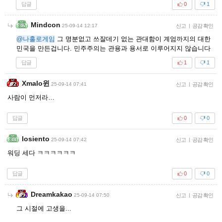
답글
0
1
Mindcon
25-09-14 12:17
신고
|
공감 확인
@나홀로게임
그 명분없고 쓰잘데기 없는 관대함이 계엄까지의 대한
민국을 만든겁니다. 민주주의는 관용과 용서로 이루어지지 않습니다
답글
1
1
Xmalo윈
25-09-14 07:41
신고
|
공감 확인
사람이 먼저라…
답글
0
0
losiento
25-09-14 07:42
신고
|
공감 확인
워딩 세다 ㅋㅋㅋㅋㅋㅋ
답글
0
0
Dreamkakao
25-09-14 07:50
신고
|
공감 확인
그 시절에 고생을...