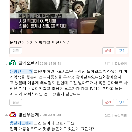
문재인이 이거 안했다고 삐진거임?
답글
5
1
딸기오랜지
25-09-14 08:48
신고
|
공감 확인
@병신무는개
그냥 찾아왔나요? 그냥 무작정 들이밀고 찾아왔는지 미
리약속을 했는지 전직대통령을 무작정 찾아갈수있나요? 찾아온다
고 했을때 어떻게 해석될지 뻔한데 그걸 받아주거나 혹은 온다해도 사
진은 찍거나 알리지말고 조용히 보고가라 라고 했어야 한다고 보는
데 내가 저위치라면 전 그랬을거 같습니다.
답글
3
1
병신무는개
25-09-14 08:48
신고
|
공감 확인
@딸기오랜지
그건 님이라 그런거구요
전직 대통령으로서 뒷방 늙은이로 있는데 그런다?