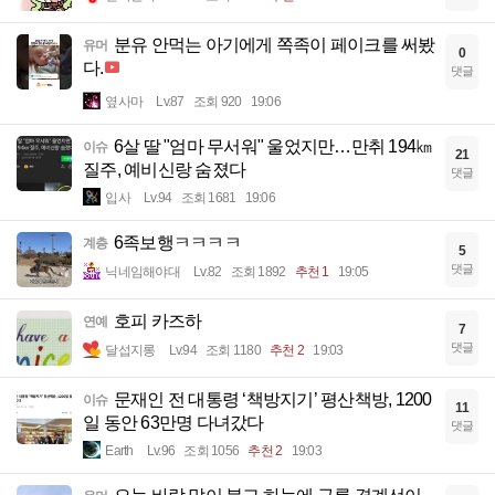
분유 안먹는 아기에게 쪽족이 페이크를 써봤
유머
0
다.
댓글
옆사마
Lv.87
조회 920
19:06
6살 딸 "엄마 무서워" 울었지만…만취 194㎞
이슈
21
질주, 예비신랑 숨졌다
댓글
입사
Lv.94
조회 1681
19:06
6족보행ㅋㅋㅋㅋ
계층
5
댓글
닉네임해야대
Lv.82
조회 1892
추천 1
19:05
호피 카즈하
연예
7
댓글
달섭지롱
Lv.94
조회 1180
추천 2
19:03
문재인 전 대통령 ‘책방지기’ 평산책방, 1200
이슈
11
일 동안 63만명 다녀갔다
댓글
Earth
Lv.96
조회 1056
추천 2
19:03