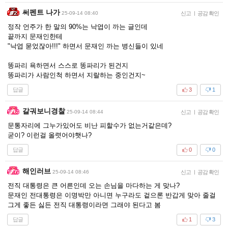
써펜트 나가
25-09-14 08:40
신고
|
공감 확인
정작 언주가 한 말의 90%는 낙엽이 까는 글인데
끝까지 문재인한테
"낙엽 묻었잖아!!!" 하면서 문재인 까는 병신들이 있네
똥파리 욕하면서 스스로 똥파리가 된건지
똥파리가 사람인척 하면서 지랄하는 중인건지~
답글
3
1
갈궈보니경찰
25-09-14 08:44
신고
|
공감 확인
문통자리에 그누가있어도 비난 피할수가 없는거같은데?
굳이? 이런걸 올렷어야햇나?
답글
0
0
해인러브
25-09-14 08:46
신고
|
공감 확인
전직 대통령은 큰 어른인데 오는 손님을 마다하는 게 맞나?
문재인 전대통령은 이명박만 아니면 누구라도 겉으론 반갑게 맞아 줄걸
그게 좋든 싫든 전직 대통령이라면 그래야 된다고 봄
답글
1
3