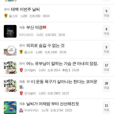
태백 이번주 날씨
유머
5
댓글
풀소유
Lv.86
조회 830
19:44
부산 야경
계층
8
댓글
아이스티이
Lv.32
조회 501
19:41
의외로 숨길 수 없는 것
유머
5
댓글
풀소유
Lv.86
조회 1436
19:34
어느 유부남이 말하는 가슴 큰 아내의 장점.
유머
17
댓글
전자팔찌
Lv.93
조회 2814
추천 1
19:28
ㅇㅎ) 운동 욕구가 살아나는 한다는 코어운
계층
29
동.
댓글
전자팔찌
Lv.93
조회 2965
19:27
날씨가 어제밤 부터 선선해진듯
계층
11
댓글
두부두꺼비
Lv.78
조회 1744
19:25