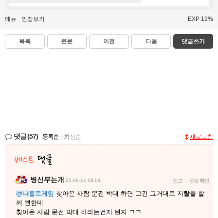
메뉴
인장보기
EXP 19%
목록
본문
이전
다음
댓글쓰기
댓글
(57)
등록순
|
최신순
새로고침
병신무는개
25-09-14 08:04
신고
|
공감 확인
@나홀로게임
찾아온 사람 문전 박대 하면 그건 그거대로 지랄들 할
께 뻔한데
찾아온 사람 문전 박대 하라는건지 뭔지 ㅋㅋ