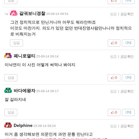
답글
2
0
갈궈보니경찰
25-09-14 09:51
신고
|
공감 확인
그건 정치적으로 만닌거니까 아무도 뭐라안하죠
이것도 마찬가지. 의도가 있던 없던 반대진영사람만나니까 정치적으
로 비춰지는거
답글
0
0
페니로열티
25-09-14 09:14
신고
|
공감 확인
이낙연이 이 사진 어떻게 써먹나 봐야지
답글
0
0
바다에왕자
25-09-14 09:17
신고
|
공감 확인
잘 갈라지네
답글
0
0
Delphine
25-09-14 09:24
신고
|
공감 확인
이거 좀 생각해보면 의문인게 과연 문통 만난다고