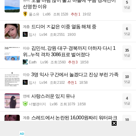
오늘 바람 많이 불고 하늘에 구름 경계선이
유머
5
선명한 이유
댓글
풀소유
Lv.86
조회 1528
추천 1
19:02
드디어 ㅈ같은 이중 열돔 해체 중
계층
6
댓글
입사
Lv.94
조회 2551
19:00
김민석, 강원·대구·경북까지 더하자 다시 1
이슈
35
위...누적 격차 3086표로 벌어졌다
댓글
Earth
Lv.96
조회 1560
추천 3
18:58
3명 익사 구간에서 놀겠다고 진상 부린 가족
이슈
10
댓글
입사
Lv.94
조회 2102
추천 1
18:58
사랑스러운 있지 유나
연예
4
댓글
너빨갱이지
Lv.86
조회 1079
18:58
스레드에서 논란된 16,000원짜리 워터파크
계층
10
떡볶이
댓글
입사
Lv.94
조회 2180
18:57
AD