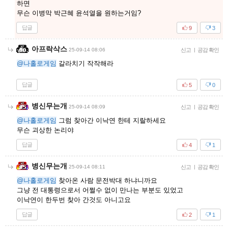
하면
무슨 이병막 박근혜 윤석열을 원하는거임?
답글
9
3
아프락삭스
25-09-14 08:06
신고
|
공감 확인
@나홀로게임
갈라치기 작작해라
답글
5
0
병신무는개
25-09-14 08:09
신고
|
공감 확인
@나홀로게임
그럼 찾아간 이낙연 한테 지랄하세요
무슨 괴상한 논리야
답글
4
1
병신무는개
25-09-14 08:11
신고
|
공감 확인
@나홀로게임
찾아온 사람 문전박대 하냐니까요
그냥 전 대통령으로서 어쩔수 없이 만나는 부분도 있었고
이낙연이 한두번 찾아 간것도 아니고요
답글
2
1