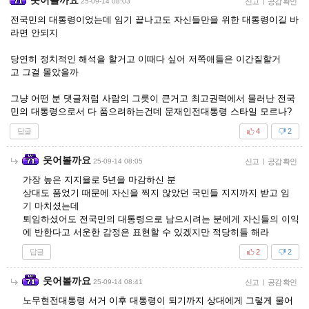
25-09-14 08:03
신고
|
공감 확인
전국민의 대통령이었는데 임기 끝나고도 자신들만을 위한 대통령이길 바
라면 안되지
당연히 정치적인 해석을 할거고 이때다 싶어 저쪽애들은 이간질할거
고 그걸 몰았을까
그냥 어떤 분 댓글처럼 사람의 그릇이 큰거고 최고권력에서 물러난 전국
민의 대통령으로서 다 품으려하는건데 문재인전대통령 스타일 모르나?
답글
4
2
웃어볼까요
25-09-14 08:05
신고
|
공감 확인
가장 높은 지지율로 5년을 마감하신 분
상대도 품었기 때문에 자신을 찍지 않았던 국민들 지지까지 받고 임
기 마치셨는데
퇴임하셨어도 전국민의 대통령으로 남으시려는 분에게 자신들의 이익
에 반한다고 서운한 감정은 표현할 수 있겠지만 적당히들 해라
답글
2
2
웃어볼까요
25-09-14 08:41
신고
|
공감 확인
노무현전대통령 서거 이후 대통령이 되기까지 상대에게 그렇게 물어