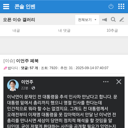
콘솔
인벤
오픈 이슈 갤러리
전체보기
공
검
글
지
색
내글
내 댓글
10추글
on/off
쓰
기
[이슈]
이언주 페북
밥디디
댓글: 57 개
조회:
7920
추천:
31
2025-09-14 07:40:07