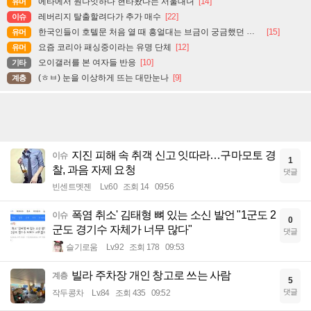
에타에서 원나잇하다 현타왔다는 서울대녀
[14]
유머
레버리지 탈출할려다가 추가 매수
[22]
이슈
한국인들이 호텔문 처음 열 때 흥얼대는 브금이 궁금했던 일본인
[15]
유머
요즘 코리아 패싱중이라는 유명 단체
[12]
유머
오이갤러를 본 여자들 반응
[10]
기타
(ㅎㅂ) 눈을 이상하게 뜨는 대만눈나
[9]
계층
지진 피해 속 취객 신고 잇따라…구마모토 경
이슈
1
찰, 과음 자제 요청
댓글
빈센트멧젠
Lv.60
조회 14
09:56
폭염 취소' 김태형 뼈 있는 소신 발언 "1군도 2
이슈
0
군도 경기수 자체가 너무 많다"
댓글
슬기로움
Lv.92
조회 178
09:53
빌라 주차장 개인 창고로 쓰는 사람
계층
5
댓글
작두콩차
Lv.84
조회 435
09:52