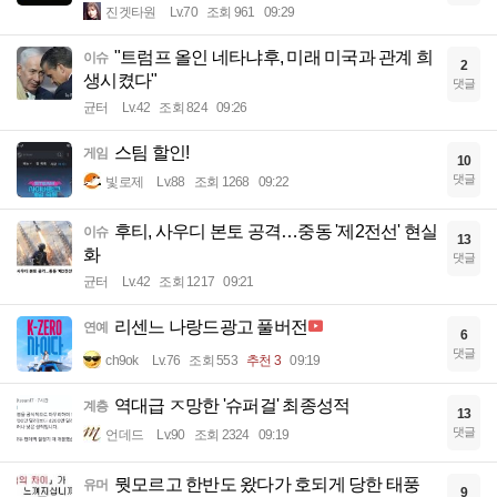
진겟타원
Lv.70
조회 961
09:29
"트럼프 올인 네타냐후, 미래 미국과 관계 희
이슈
2
생시켰다"
댓글
균터
Lv.42
조회 824
09:26
스팀 할인!
게임
10
댓글
빛로제
Lv.88
조회 1268
09:22
후티, 사우디 본토 공격…중동 '제2전선' 현실
이슈
13
화
댓글
균터
Lv.42
조회 1217
09:21
리센느 나랑드광고 풀버전
연예
6
댓글
ch9ok
Lv.76
조회 553
추천 3
09:19
역대급 ㅈ망한 '슈퍼걸' 최종성적
계층
13
댓글
언데드
Lv.90
조회 2324
09:19
뭣모르고 한반도 왔다가 호되게 당한 태풍
유머
9