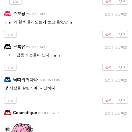
답글
0
0
수호끙
25-09-15 13:19
신고
|
공감 확인
ㅠㅠ 와 혈색 올라오는거 보고 울었당 ㅠ
답글
0
0
무흑유
25-09-15 14:13
신고
|
공감 확인
....아...감동의 눈물이 난다...ㅠㅠ
답글
0
0
닉따위귀차나
25-09-15 14:35
신고
|
공감 확인
몇 사람을 살린거야 대단하다
답글
0
0
Cosmetique
25-09-15 14:37
신고
|
공감 확인