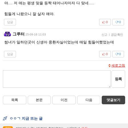
야.... 저 애는 평생 맞을 등짝 태어나자마자 다 맞네.....
힘들게 나왔으니 잘 살자 얘야.
답글
0
0
그루터
25-09-16 11:03
신고
|
공감 확인
썸녀가 일하던곳이 신생아 중환자실이었는데 매일 힘들어했었는데
답글
0
0
새로고침
등록
목록
본문
이전
다음
댓글보기
ㅇㅇㄱ 지금 뜨는 글