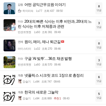
어떤 공익근무요원 이야기
감동
8
댓글
하이리슥
Lv.77
조회 437
09:50
20대의 빠른 식사는 이후 비만과, 20대의 느
이슈
3
린 식사는 이후 저체중과 관련
댓글
빈센트멧젠
Lv.60
조회 391
09:49
원이, 메이, 제나 퇴근길
연예
0
댓글
아이스티이
Lv.32
조회 270
09:46
구글 'AI 빚투'…36조 채권 발행
이슈
3
댓글
빈센트멧젠
Lv.60
조회 570
09:46
넷플릭스 시크릿 코드 1장으로 총정리
계층
6
댓글
강슬기
Lv.94
조회 747
09:46
한국의 새로운 그늘막
계층
5
댓글
강슬기
Lv.94
조회 889
추천 1
09:43