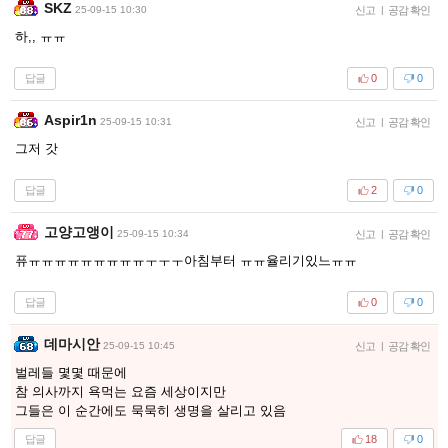
SKZ
25-09-15 10:30
신고
|
공감 확인
하,, ㅠㅠ
답글
0
0
Aspir1n
25-09-15 10:31
신고
|
공감 확인
그저 갓
답글
2
0
고양고앵이
25-09-15 10:34
신고
|
공감 확인
퓨ㅠㅠㅠㅠㅠㅠㅠㅠㅠㅜㅜㅜ아침부터 ㅠㅠ율리기있느ㅠㅠ
답글
0
0
데마시안
25-09-15 10:45
신고
|
공감 확인
벌레들 몇몇 때문에
참 의사까지 욕먹는 요즘 세상이지만
그들은 이 순간에도 묵묵히 생명을 살리고 있음
답글
18
0