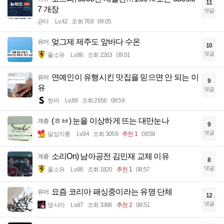
11
7 개장
댓글
균터
Lv.42
조회 768
09:05
엊그제 제주도 앞바다 수온
유머
10
댓글
풀소유
Lv.86
조회 2263
09:01
연예인이 유행시킨 맛집을 믿으면 안 되는 이
유머
9
유
댓글
썽바
Lv.89
조회 2656
08:59
(ㅎㅂ) 눈을 이상하게 뜨는 대만눈나
계층
9
댓글
달섭지롱
Lv.94
조회 3059
추천 1
08:58
소리On) 남아공전 김민재 교체 이유
계층
8
댓글
풀소유
Lv.86
조회 1820
추천 1
08:57
요즘 코리아 패싱중이라는 유명 단체
유머
12
댓글
옆사마
Lv.87
조회 3366
추천 2
08:51