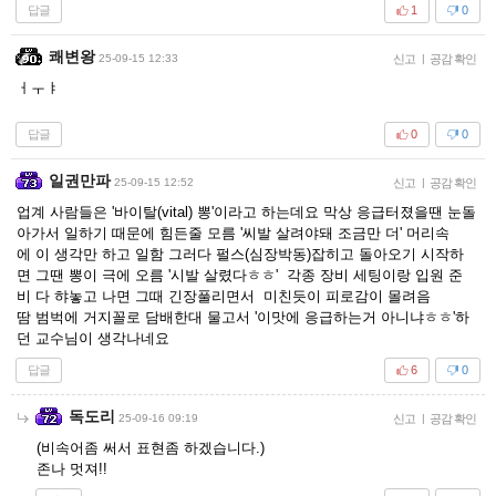
답글
1
0
쾌변왕
25-09-15 12:33
신고
|
공감 확인
ㅓㅜㅑ
답글
0
0
일권만파
25-09-15 12:52
신고
|
공감 확인
업계 사람들은 '바이탈(vital) 뽕'이라고 하는데요 막상 응급터졌을땐 눈돌
아가서 일하기 때문에 힘든줄 모름 '씨발 살려야돼 조금만 더' 머리속
에 이 생각만 하고 일함 그러다 펄스(심장박동)잡히고 돌아오기 시작하
면 그땐 뽕이 극에 오름 '시발 살렸다ㅎㅎ' 각종 장비 세팅이랑 입원 준
비 다 햐놓고 나면 그때 긴장풀리면서 미친듯이 피로감이 몰려음
땀 범벅에 거지꼴로 담배한대 물고서 '이맛에 응급하는거 아니냐ㅎㅎ'하
던 교수님이 생각나네요
답글
6
0
독도리
25-09-16 09:19
신고
|
공감 확인
(비속어좀 써서 표현좀 하겠습니다.)
존나 멋져!!