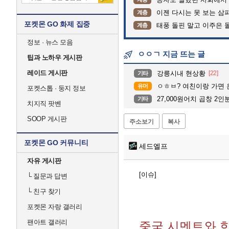
이젠 다시는 못 보는 삼
계층
포켓몬 GO 화제 집중
태풍 돌핀 말고 이주은 
계층
정보 · 뉴스 모음
ㅇㅇㄱ 지금 뜨는 글
팁과 노하우 게시판
레이드 게시판
강릉시내 현상황
[22]
기타
ㅇㅎㅂ? 여친이랑 가면
유머
포켓스톱 · 둥지 정보
27,000원어치 곱창 2인
기타
치지직 팟벤
SOOP 게시판
주소보기
복사
포켓몬 GO 커뮤니티
세드엘프
자유 게시판
[이슈]
└
질문과 답변
└
친구 찾기
포켓몬 자랑 갤러리
팬아트 갤러리
중국 시멘트와 