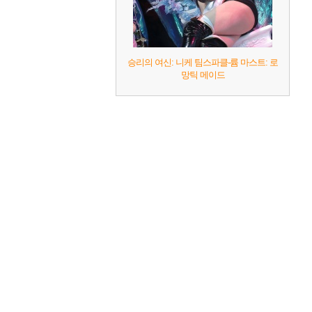
승리의 여신: 니케 팀스파클-륨 마스트: 로
망틱 메이드