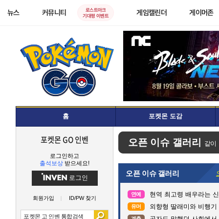
로스트아크
뉴스
커뮤니티
게임캘린더
게이머존
기대평 이벤트
홈
포켓몬 도감
포켓몬 GO 인벤
오픈 이슈 갤러리
같이
로그인하고
출석보상
받으세요!
오픈 이슈 갤러리
로그인
현역 최고령 배우라는 신구
연예
회원가입
ID/PW 찾기
외향형 딸래미와 비행기 
유머
공자도 말했던 사회에서
계층