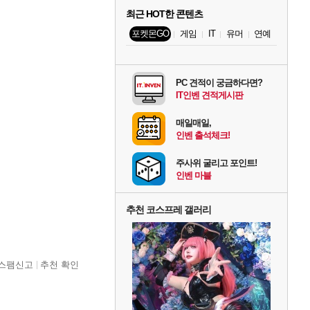
최근 HOT한 콘텐츠
포켓몬GO
게임
IT
유머
연예
PC 견적이 궁금하다면?
IT인벤 견적게시판
매일매일,
인벤 출석체크!
주사위 굴리고 포인트!
인벤 마블
추천 코스프레 갤러리
스팸신고
추천 확인