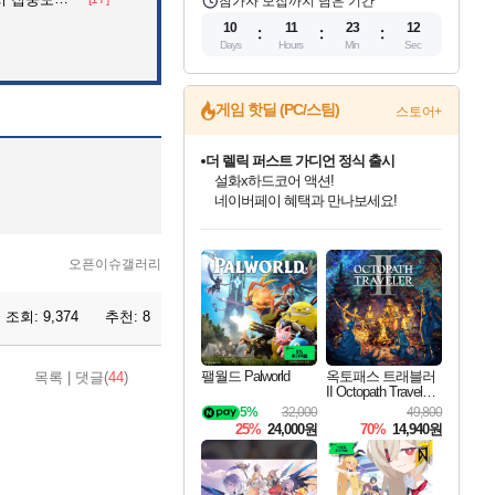
참가자 모집까지 남은 기간
10
11
23
10
Days
Hours
Min
Sec
게임 핫딜 (PC/스팀)
스토어+
더 렐릭 퍼스트 가디언 정식 출시
설화x하드코어 액션!
네이버페이 혜택과 만나보세요!
인벤게임즈 8월 특별 할인!
드래곤소드: 어웨이크닝 입점!
문명 7 특별 할인!
마블 투혼 파이팅 소울즈 정식출시!
귀무자: 검의 길 예약 판매 중!
비스트 오브 리인카네이션 정식 출시!
커세어 코브 출시 기념 할인!
베데스다 40주년 기념 할인 중!
캡콤 프렌차이즈 할인 진행 중!
캡콤 일부 상품 상시 할인
스타워즈 은하계 레이서
로블록스 기프트 카드 공식 입점
인기 퍼블리셔 모음!
스팀으로 만나는 드래곤소드!
조선&고려 DLC 출시 예정
마블 히어로 총 출동&화려한 격투!
10% 할인과
게임프릭 신작 IP
해적'섬'을 발전시키자!
베데스다의 명작들을
몬헌, 바하 등 인기 IP를
몬헌 와일즈 & 드래곤즈 도그마2
인벤게임즈에서 10% 추가 적립
Robux를 가장 안전하고
최대 90% 할인가를 만나보세요!
네이버혜택과 함께 만나보세요!
50%할인&추가 적립까지!
네이버 포인트 혜택까지!
이니&베니 혜택까지!
네이버 혜택가와 함께 예약하세요!
할인&네이버혜택으로 만나보세요!
40주년 프로모션으로 만나보세요!
할인가에 만나보세요!
일부 에디션 상시 할인!
혜택으로 예약 판매 중
편안하게 충전하세요
오픈이슈갤러리
조회:
9,374
추천:
8
팰월드 Palworld
옥토패스 트래블러
목록
|
댓글(
44
)
II Octopath Traveler I
I
5%
32,000
49,800
25%
24,000원
70%
14,940원