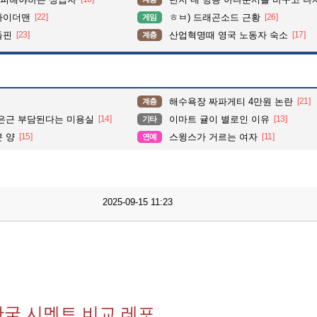
파이더맨
[22]
ㅎㅂ) 드래곤소드 근황
[26]
게임
돌핀
[23]
산업혁명때 영국 노동자 숙소
[17]
계층
해수욕장 짜파게티 4만원 논란
[21]
계층
 은근 부담된다는 미용실
[14]
이마트 귤이 별로인 이유
[13]
기타
분 양
[15]
스윙스가 거르는 여자
[11]
연예
2025-09-15 11:23
한국 시멘트 비교 레포