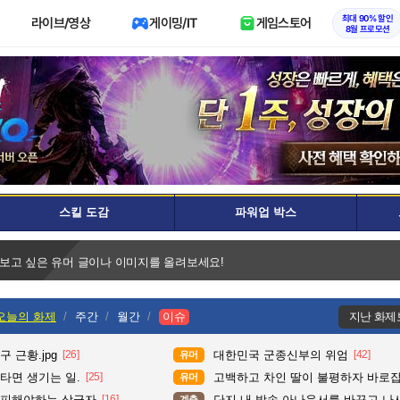
최대 90% 할인
라이브/영상
게이밍/IT
게임스토어
8월 프로모션
스킬 도감
파워업 박스
 보고 싶은 유머 글이나 이미지를 올려보세요!
오늘의 화제
주간
월간
이슈
지난 화제
 근황.jpg
[26]
대한민국 군종신부의 위엄
[42]
유머
타면 생기는 일.
[25]
고백하고 차인 딸이 불평하자 바로
유머
 피해야하는 상급자
[16]
단지 내 방송 아나운서를 바꾸고 나서 집중도가 확 올라갔다는 한 
계층