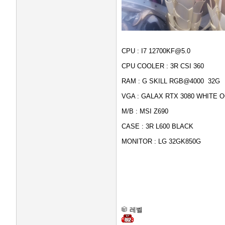
CPU : I7 12700KF@5.0
CPU COOLER : 3R CSI 360
RAM : G SKILL RGB@4000 32G
VGA : GALAX RTX 3080 WHITE 
M/B : MSI Z690
CASE : 3R L600 BLACK
MONITOR : LG 32GK850G
레벨