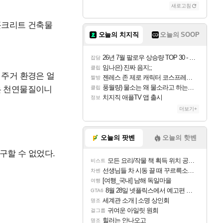
새로고침
콘크리트 건축물
오늘의 치지직
오늘의 SOOP
26년 7월 팔로우 상승량 TOP 30 - 월간 치지직
잡담
임나은) 진짜 음지;;
클립
 주거 환경은 얼
젠레스 존 제로 캐릭터 코스프레한 꽁주
짤방
풍월량) 물소는 왜 물소라고 하는거야? 아! 그만 ㅋㅋ
은 천연물질이니
클립
치지직 애플TV 앱 출시
정보
더보기+
오늘의 팟벤
오늘의 핫벤
구할 수 없었다.
모든 요리/작물 책 획득 위치 공략 (36개) - 미식가 도전과제
비스트
선생님들 차 시동 끌 때 꾸르륵소리나는데
차벤
[여행_국내] 남해 독일마을
여행
8월 28일 넷플릭스에서 예고편 공개 예정
GTA6
세계관 소개 | 소명 상인회
명조
귀여운 아일릿 원희
걸그룹
힐러는 안나오고
명조