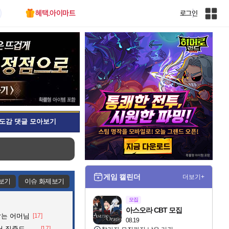
혜택.아이마트
로그인
인
벤
전
체
사
이
트
맵
도감 댓글 모아보기
게임 캘린더
더보기+
보기
이슈 화제보기
모집
아스오라 CBT 모집
잡는 어머님
[17]
08.19
아파트의 안내방송
[17]