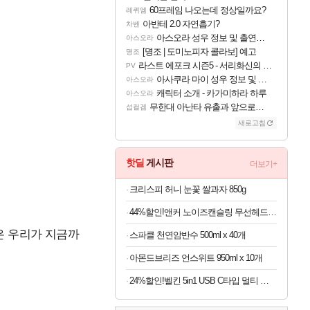
60프레임 나오는데 정상일까요?
레퀴엠
아반테 2.0 자연흡기?
차벤
아스오라 성우 정보 및 출연작 모음
아스오라
[명조 | 도미노피자 콜라보] 예고
명조
라스트 에포크 시즌5 - 서리화신의 분노 티저
PV
아사쿠라 마이 성우 정보 및 주요 필모
아스오라
캐릭터 소개 - 카가미하라 하루
아스오라
무한대 아난타 유출과 앞으로의 예상 (루머)
섭컬겜
새로고침
핫딜
게시판
더보기+
크리스피 허니 눈꽃 쌀과자 850g
44%할인!앤커 노이즈캔슬링 무선헤드폰 A3040
은 우리가 지금까
스파클 천연암반수 500ml x 40개
아몬드브리즈 언스위트 950ml x 10개
24%할인!벨킨 5in1 USB C타입 멀티 허브 AVC007bt 아이폰 아이패드 맥북 프로 에어 노트북 호환