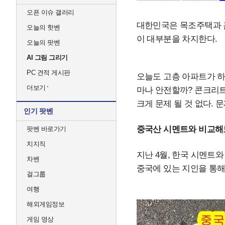
오픈 이슈 갤러리
대한민국은 목조주택과 흙
오늘의 핫벤
이 대부분을 차지한다.
오늘의 팟벤
AI 그림 그리기
PC 견적 게시판
오늘도 고층 아파트가 하
더보기
마나 안전할까? 콘크리
크게 문제 될 것 없다. 
인기 팟벤
중국산 시멘트와 비교해
팟벤 바로가기
치지직
지난 4월, 한국 시멘트
차벤
중국에 있는 지인을 통해
걸그룹
여행
해외게임정보
게임 영상