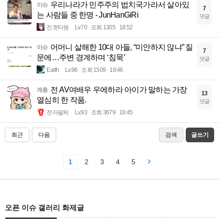
우리나라가 민주주의 법치국가라서 살아있
이슈
7
는 사람들 중 한명 - JunHanGiRi
댓글
진겟타원
Lv.70
조회 1305
18:52
어머니 살해한 10대 아들, “미안하지 않냐” 질
이슈
7
문에…주변 경계하며 ‘침묵’
댓글
Earth
Lv.96
조회 1509
18:46
전 AV여배우 우에하라 아이가 말하는 가장
계층
13
열심히 한 작품.
댓글
전자팔찌
Lv.93
조회 3679
18:45
최근
다음
검색
글쓰기
1
2
3
4
5
오픈 이슈 갤러리 화제글