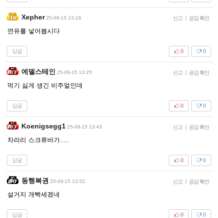
Xepher
25-09-15 13:16
신고
|
공감 확인
연유를 넣어봅시다
답글
0
0
에델스테인
25-09-15 13:25
신고
|
공감 확인
먹기 싫게 생긴 비주얼인데
답글
0
0
Koenigsegg1
25-09-15 13:43
신고
|
공감 확인
차라리 스크류바가.....
답글
0
0
동행복권
25-09-15 13:52
신고
|
공감 확인
설거지 개빡세겠네
답글
0
0