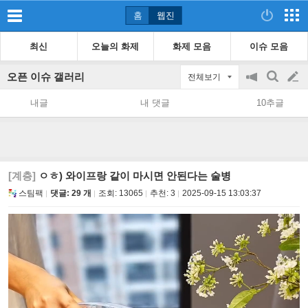
홈
웹진
최신
오늘의 화제
화제 모음
이슈 모음
오픈 이슈 갤러리
전체보기
공
검
글
지
색
내글
내 댓글
10추글
on/off
쓰
기
[계층]
ㅇㅎ) 와이프랑 같이 마시면 안된다는 술병
스팀팩
댓글: 29 개
조회:
13065
추천:
3
2025-09-15 13:03:37