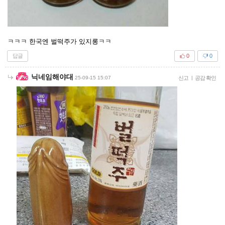
ㅋㅋㅋ 한국엔 벌떡주가 있지롱ㅋㅋ
답글
0
0
닉네임해야대
25-09-15 15:07
신고
|
공감 확인