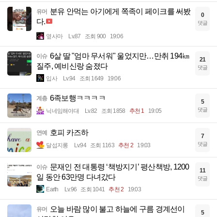
분유 안먹는 아기에게 쪽족이 페이크를 써봤
유머
0
다.
댓글
옆사마
Lv.87
조회 900
19:06
6살 딸 "엄마 무서워" 울었지만…만취 194㎞
이슈
21
질주, 예비신랑 숨졌다
댓글
입사
Lv.94
조회 1649
19:06
6족보행ㅋㅋㅋㅋ
계층
5
댓글
닉네임해야대
Lv.82
조회 1858
추천 1
19:05
호피 카즈하
연예
7
댓글
달섭지롱
Lv.94
조회 1163
추천 2
19:03
문재인 전 대통령 ‘책방지기’ 평산책방, 1200
이슈
11
일 동안 63만명 다녀갔다
댓글
Earth
Lv.96
조회 1041
추천 2
19:03
오늘 바람 많이 불고 하늘에 구름 경계선이
유머
5