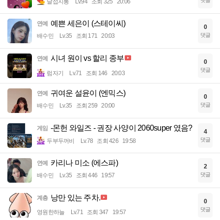
댓글
달섭지롱
Lv.94
조회 325
20:06
예쁜 세은이 (스테이씨)
연예
0
댓글
배수민
Lv.35
조회 171
20:03
시녀 원이 vs 할리 종부
연예
0
댓글
럼자기
Lv.71
조회 146
20:03
귀여운 설윤이 (엔믹스)
연예
0
댓글
배수민
Lv.35
조회 259
20:00
-몬헌 와일즈 - 권장 사양이 2060super 였음?
게임
4
댓글
두부두꺼비
Lv.78
조회 426
19:58
카리나 미소 (에스파)
연예
2
댓글
배수민
Lv.35
조회 446
19:57
낭만 있는 주차.
계층
0
댓글
영원한하늘
Lv.71
조회 347
19:57