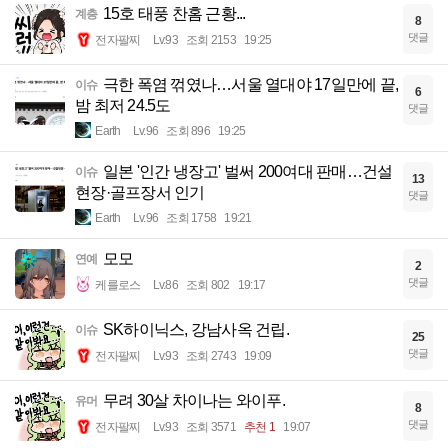
15호 태풍 찬홈 근황...
계층
8
댓글
전자팔찌
Lv.93
조회 2153
19:25
극한 폭염 꺾였나…서울 열대야 17일만에 끝,
이슈
6
밤 최저 24.5도
댓글
Earth
Lv.96
조회 896
19:25
일본 '인간 냉장고' 벌써 200여대 판매…건설
이슈
13
현장·골프장서 인기
댓글
Earth
Lv.96
조회 1758
19:21
모모
연예
2
댓글
케를로스
Lv.86
조회 802
19:17
SK하이닉스, 강남사옥 건립.
이슈
25
댓글
전자팔찌
Lv.93
조회 2743
19:09
무려 30살 차이나는 와이푸.
유머
8
댓글
전자팔찌
Lv.93
조회 3571
추천 1
19:07