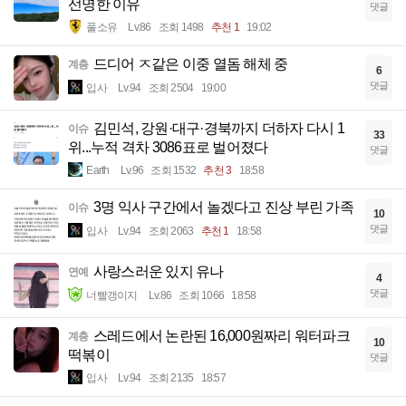
선명한 이유
댓글
풀소유
Lv.86
조회 1498
추천 1
19:02
드디어 ㅈ같은 이중 열돔 해체 중
계층
6
댓글
입사
Lv.94
조회 2504
19:00
김민석, 강원·대구·경북까지 더하자 다시 1
이슈
33
위...누적 격차 3086표로 벌어졌다
댓글
Earth
Lv.96
조회 1532
추천 3
18:58
3명 익사 구간에서 놀겠다고 진상 부린 가족
이슈
10
댓글
입사
Lv.94
조회 2063
추천 1
18:58
사랑스러운 있지 유나
연예
4
댓글
너빨갱이지
Lv.86
조회 1066
18:58
스레드에서 논란된 16,000원짜리 워터파크
계층
10
떡볶이
댓글
입사
Lv.94
조회 2135
18:57