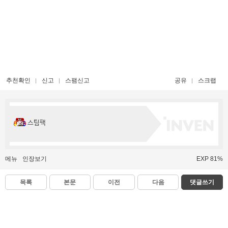
추천확인
신고
스팸신고
공유
스크랩
스팀팩
메뉴
인장보기
EXP 81%
목록
본문
이전
다음
댓글쓰기