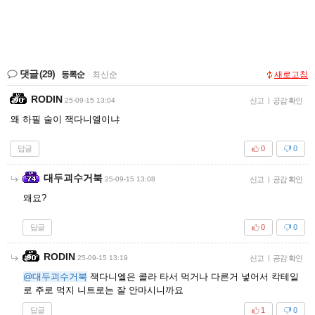
댓글
(29)
등록순
|
최신순
새로고침
RODIN
25-09-15 13:04
신고
|
공감 확인
왜 하필 술이 잭다니엘이냐
답글
0
0
대두괴수거북
25-09-15 13:08
신고
|
공감 확인
왜요?
답글
0
0
RODIN
25-09-15 13:19
신고
|
공감 확인
@대두괴수거북
잭다니엘은 콜라 타서 먹거나 다른거 넣어서 칵테일
로 주로 먹지 니트로는 잘 안마시니까요
답글
1
0