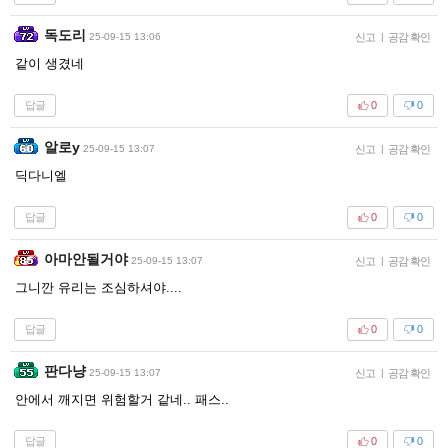
독도리
25-09-15 13:06
신고
|
공감 확인
같이 생겼네
답글
0
0
알로y
25-09-15 13:07
신고
|
공감 확인
딕다니엘
답글
0
0
아마안될거야
25-09-15 13:07
신고
|
공감 확인
그니깐 유리는 조심하셔야....
답글
0
0
판다냥
25-09-15 13:07
신고
|
공감 확인
안에서 깨지면 위험할거 같네.. 패스..
답글
0
0