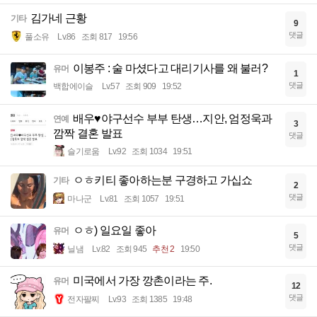
김가네 근황
기타
9
댓글
풀소유
Lv.86
조회 817
19:56
이봉주 : 술 마셨다고 대리기사를 왜 불러?
유머
1
댓글
백합에이슬
Lv.57
조회 909
19:52
배우♥야구선수 부부 탄생…지안, 엄정욱과
연예
3
깜짝 결혼 발표
댓글
슬기로움
Lv.92
조회 1034
19:51
ㅇㅎ키티 좋아하는분 구경하고 가십쇼
기타
2
댓글
마나군
Lv.81
조회 1057
19:51
ㅇㅎ) 일요일 좋아
유머
5
댓글
닐냄
Lv.82
조회 945
추천 2
19:50
미국에서 가장 깡촌이라는 주.
유머
12
댓글
전자팔찌
Lv.93
조회 1385
19:48