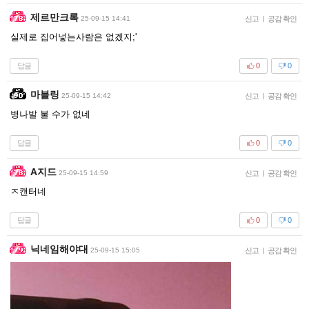
제르만크록
25-09-15 14:41
신고
|
공감 확인
실제로 집어넣는사람은 없겠지;'
답글
0
0
마블링
25-09-15 14:42
신고
|
공감 확인
병나발 불 수가 없네
답글
0
0
A지드
25-09-15 14:59
신고
|
공감 확인
ㅈ캔터네
답글
0
0
닉네임해야대
25-09-15 15:05
신고
|
공감 확인