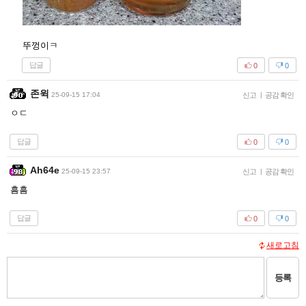
뚜껑이ㅋ
답글
0
0
존윅
25-09-15 17:04
신고
|
공감 확인
ㅇㄷ
답글
0
0
Ah64e
25-09-15 23:57
신고
|
공감 확인
흠흠
답글
0
0
새로고침
등록