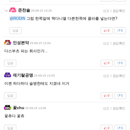
준찬솔
25-09-15 14:20
신고
|
공감 확인
@RODIN
그럼 한쪽알에 잭다니엘 다른한쪽에 콜라를 넣는다면?
답글
0
0
인성본악
25-09-15 13:04
신고
|
공감 확인
다스부츠 파는 회사인가...
답글
0
0
제기랄공명
25-09-15 13:05
신고
|
공감 확인
이젠 하다하다 술병한테도 지겠네 이거
답글
0
0
꽃chu
25-09-15 13:06
신고
|
공감 확인
꽃츄다 꽃츄
답글
0
0