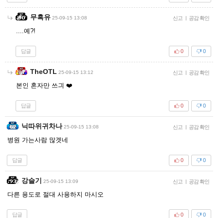
무흑유
25-09-15 13:08
신고
|
공감 확인
....예?!
답글
0
0
TheOTL
25-09-15 13:12
신고
|
공감 확인
본인 혼자만 쓰긔 ❤️
답글
0
0
닉따위귀차나
25-09-15 13:08
신고
|
공감 확인
병원 가는사람 많겟네
답글
0
0
강슬기
25-09-15 13:09
신고
|
공감 확인
다른 용도로 절대 사용하지 마시오
답글
0
0