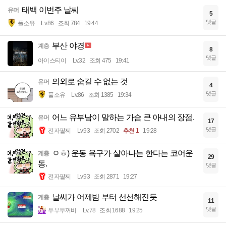
태백 이번주 날씨
유머
5
댓글
풀소유
Lv.86
조회 784
19:44
부산 야경
계층
8
댓글
아이스티이
Lv.32
조회 475
19:41
의외로 숨길 수 없는 것
유머
4
댓글
풀소유
Lv.86
조회 1385
19:34
어느 유부남이 말하는 가슴 큰 아내의 장점.
유머
17
댓글
전자팔찌
Lv.93
조회 2702
추천 1
19:28
ㅇㅎ) 운동 욕구가 살아나는 한다는 코어운
계층
29
동.
댓글
전자팔찌
Lv.93
조회 2871
19:27
날씨가 어제밤 부터 선선해진듯
계층
11
댓글
두부두꺼비
Lv.78
조회 1688
19:25