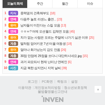
오늘의 화제
주간
월간
이슈
1
지식
[18]
중력댐의 건축해부도
2
연예
[23]
다음주 놀토 리센느 출연...
3
유머
[13]
남자들이 미친다는 스킬 모음
4
연예
[45]
ㅇㅎㅂ? 어제 오션월드 김채연 모음
5
유머
[25]
차가 없는 사람은 모르는 주말에 나가기 싫은 이유
6
계층
[18]
딸처럼 업어키운 7년 터울 여동생
7
유머
[26]
얼마나 화가났는지 감도 안옴
8
계층
[15]
30점 만점에 29점을 쏘다니 대단하시네요.jpg
9
연예
[6]
과거 파묘되서 현재 난리난 연예인
10
사진
[39]
지금 북한 삼지연시 지역 날씨
로그인
PC화면
퀵링크
설정
청소년보호정책
이용약관
개인정보처리방침
▲
불법촬영물신고안내
(주)
인