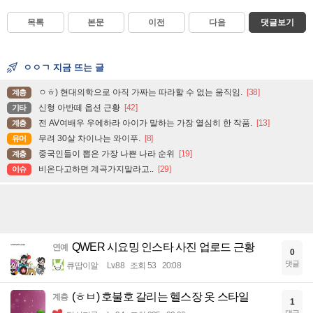
목록
본문
이전
다음
댓글보기
ㅇㅇㄱ 지금 뜨는 글
ㅇㅎ) 현대의학으로 아직 가짜는 따라할 수 없는 움직임.
[38]
계층
신형 아반떼 옵션 근황
[42]
기타
전 AV여배우 우에하라 아이가 말하는 가장 열심히 한 작품.
[13]
계층
무려 30살 차이나는 와이푸.
[8]
유머
중국인들이 뽑은 가장 나쁜 나라 순위
[19]
계층
비온다고하면 계곡가지말라고..
[29]
이슈
QWER 시요밍 인스타 사진 업로드 근황
연예
0
댓글
큐땁이알
Lv.88
조회 53
20:08
(ㅎㅂ) 호불호 갈리는 헬스장 옷 스타일
계층
1