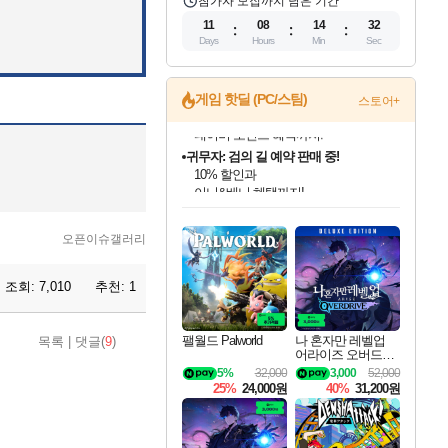
참가자 모집까지 남은 기간
11
08
14
30
Days
Hours
Min
Sec
게임 핫딜 (PC/스팀)
스토어+
귀무자: 검의 길 예약 판매 중!
10% 할인과
이니&베니 혜택까지!
인벤게임즈 8월 특별 할인!
드래곤소드: 어웨이크닝 입점!
문명 7 특별 할인!
마블 투혼 파이팅 소울즈 정식출시!
비스트 오브 리인카네이션 정식 출시!
커세어 코브 출시 기념 할인!
더 렐릭 퍼스트 가디언 정식 출시
베데스다 40주년 기념 할인 중!
캡콤 프렌차이즈 할인 진행 중!
캡콤 일부 상품 상시 할인
스타워즈 은하계 레이서
로블록스 기프트 카드 공식 입점
인기 퍼블리셔 모음!
스팀으로 만나는 드래곤소드!
조선&고려 DLC 출시 예정
마블 히어로 총 출동&화려한 격투!
게임프릭 신작 IP
해적'섬'을 발전시키자!
설화x하드코어 액션!
베데스다의 명작들을
몬헌, 바하 등 인기 IP를
몬헌 와일즈 & 드래곤즈 도그마2
인벤게임즈에서 10% 추가 적립
Robux를 가장 안전하고
최대 90% 할인가를 만나보세요!
네이버혜택과 함께 만나보세요!
50%할인&추가 적립까지!
네이버 포인트 혜택까지!
네이버 혜택가와 함께 예약하세요!
할인&네이버혜택으로 만나보세요!
네이버페이 혜택과 만나보세요!
40주년 프로모션으로 만나보세요!
할인가에 만나보세요!
일부 에디션 상시 할인!
혜택으로 예약 판매 중
편안하게 충전하세요
오픈이슈갤러리
조회:
7,010
추천:
1
팰월드 Palworld
나 혼자만 레벨업
목록
|
댓글(
9
)
어라이즈 오버드라
이브 디럭스 에디션
5%
32,000
3,000
52,000
Solo Leveling Arise
25%
24,000원
40%
31,200원
Overdrive Deluxe Edi
tion