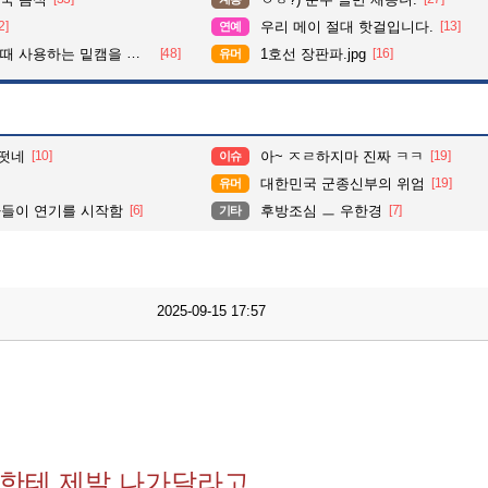
2]
우리 메이 절대 핫걸입니다.
[13]
연예
사용하는 밑캠을 알아보자
[48]
1호선 장판파.jpg
[16]
유머
떳네
[10]
아~ ㅈㄹ하지마 진짜 ㅋㅋ
[19]
이슈
대한민국 군종신부의 위엄
[19]
유머
마들이 연기를 시작함
[6]
후방조심 ㅡ 우한경
[7]
기타
2025-09-15 17:57
한테 제발 나가달라고