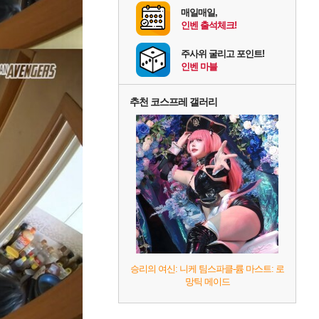
매일매일,
인벤 출석체크!
주사위 굴리고 포인트!
인벤 마블
추천 코스프레 갤러리
승리의 여신: 니케 팀스파클-륨 마스트: 로
망틱 메이드