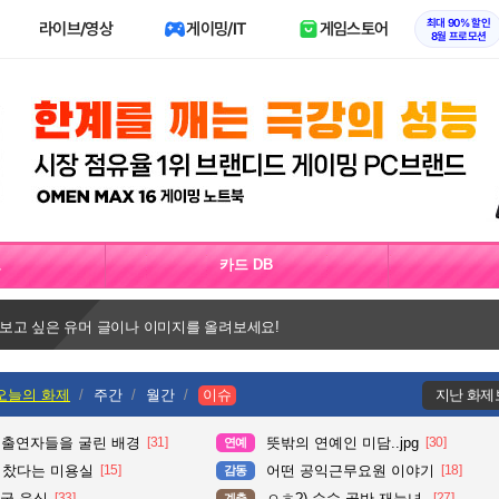
최대 90% 할인
라이브/영상
게이밍/IT
게임스토어
8월 프로모션
보
카드 DB
 보고 싶은 유머 글이나 이미지를 올려보세요!
오늘의 화제
주간
월간
이슈
지난 화제
 출연자들을 굴린 배경
[31]
뜻밖의 연예인 미담..jpg
[30]
연예
다 찼다는 미용실
[15]
어떤 공익근무요원 이야기
[18]
감동
국 음식
[33]
ㅇㅎ?) 순수 골반 재능녀.
[27]
계층