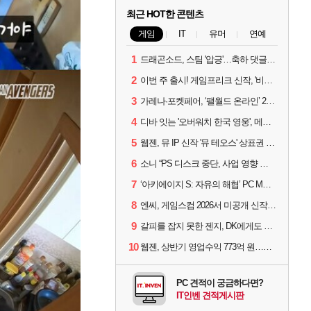
최근 HOT한 콘텐츠
게임
IT
유머
연예
1
드래곤소드, 스팀 '압긍'…축하 댓글 달고 게임 코드 받자!
2
이번 주 출시! 게임프리크 신작, '비스트 오브 리인카네이션'
3
가레나·포켓페어, ‘팰월드 온라인’ 2026년 출시 예고
4
디바 잇는 '오버워치 한국 영웅', 메카 파일럿 디몬 나온다
5
웹젠, 뮤 IP 신작 '뮤 테오스' 상표권 출원
6
소니 “PS 디스크 중단, 사업 영향 없다”
7
‘아키에이지 S: 자유의 해협’ PC MMORPG로 개발한다
8
엔씨, 게임스컴 2026서 미공개 신작 최초 공개
9
갈피를 잡지 못한 젠지, DK에게도 0:2 패배
10
웹젠, 상반기 영업수익 773억 원…순이익 89% 증가
PC 견적이 궁금하다면?
IT인벤 견적게시판