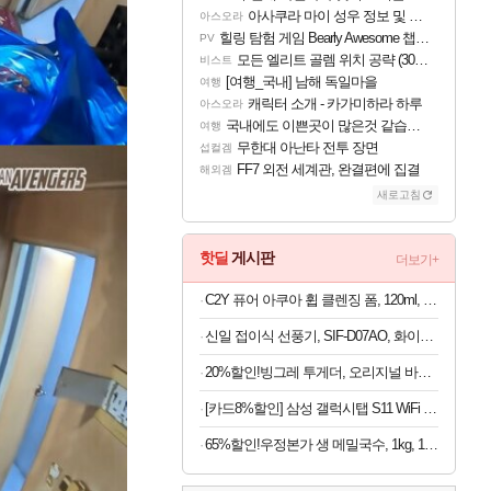
아사쿠라 마이 성우 정보 및 주요 필모
아스오라
힐링 탐험 게임 Bearly Awesome 챕터 1 트레일러
PV
모든 엘리트 골렘 위치 공략 (30개) - 방랑 결투가
비스트
[여행_국내] 남해 독일마을
여행
캐릭터 소개 - 카가미하라 하루
아스오라
국내에도 이쁜곳이 많은것 같습니다
여행
무한대 아난타 전투 장면
섭컬겜
FF7 외전 세계관, 완결편에 집결
해외겜
새로고침
핫딜
게시판
더보기+
C2Y 퓨어 아쿠아 휩 클렌징 폼, 120ml, 4개
신일 접이식 선풍기, SIF-D07AO, 화이트, 1개
20%할인!빙그레 투게더, 오리지널 바닐라, 270ml, 8개
[카드8%할인] 삼성 갤럭시탭 S11 WiFi 128GB 27.8cm(11형) S펜포함 태블릿PC
65%할인!우정본가 생 메밀국수, 1kg, 1팩 + 시원한 메밀장, 40g, 6개