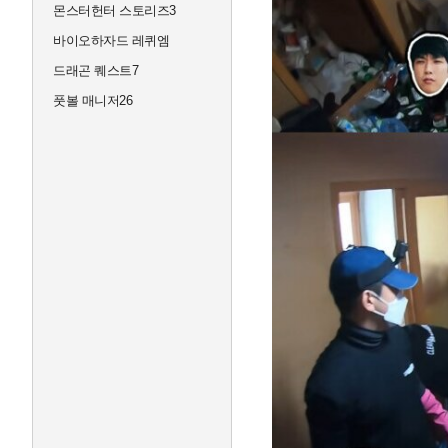
몬스터헌터 스토리즈3
바이오하자드 레퀴엠
드래곤 퀘스트7
풋볼 매니저26