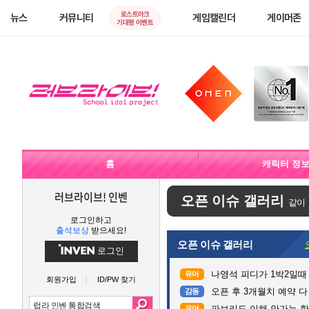
로스트아크
뉴스
커뮤니티
게임캘린더
게이머존
기대평 이벤트
홈
캐릭터 정
러브라이브! 인벤
오픈 이슈 갤러리
같이
로그인하고
출석보상
받으세요!
오픈 이슈 갤러리
로그인
나영석 피디가 1박2일때
유머
회원가입
ID/PW 찾기
오픈 후 3개월치 예약 
감동
파브리도 이해 안가는 한
유머