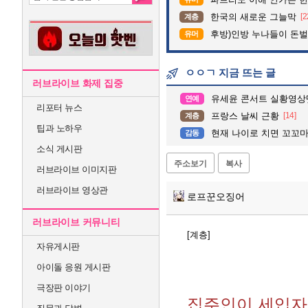
한국의 새로운 그늘막
[2
계층
후방)인방 누나들이 돈벌때 
유머
ㅇㅇㄱ 지금 뜨는 글
러브라이브 화제 집중
유세윤 콘서트 실황영상
연예
리포터 뉴스
프랑스 날씨 근황
[14]
계층
팁과 노하우
현재 나이로 치면 꼬꼬
감동
소식 게시판
주소보기
복사
러브라이브 이미지판
러브라이브 영상관
로프꾼오징어
러브라이브 커뮤니티
[계층]
자유게시판
아이돌 응원 게시판
극장판 이야기
집주인이 세입자