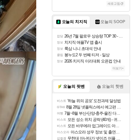
새로고침
오늘의 치지직
오늘의 SOOP
26년 7월 팔로우 상승량 TOP 30 - 월간 치지직
잡담
치지직 애플TV 앱 출시
정보
룩삼 니니 초대석 안내
정보
봉누도2 두 번째 티저 - 일상
클립
2026 치지직 이리대회 오픈컵 안내
정보
더보기+
오늘의 팟벤
오늘의 핫벤
'하늘 위의 공포' 도전과제 달성법
비스트
8월 28일 넷플릭스에서 예고편 공개 예정
GTA6
7월~8월 부산-단양-충주-울진 다녀왔어요~
여행
모든 성소 위치 공략 (40개) - 귀환한 영혼 도전과제
비스트
모든 바우에라 업그레이드 아이템 획득 위치 공략 (89개)
비스트
아스오라 성우 정보 및 출연작 모음
아스오라
무한대 아난타가 넷이즈 어플 달력에 일정 등록
섭컬겜