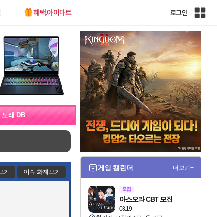
혜택.아이마트
로그인
인
벤
전
체
사
이
트
맵
노래 DB
게임 캘린더
더보기+
보기
이슈 화제보기
모집
아스오라 CBT 모집
08.19